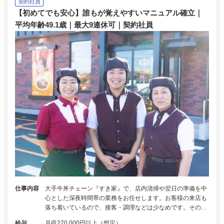
契約社員
【初めてでも安心】誰もが覚えやすいマニュアル確立｜
平均年齢49.1歳｜最大9連休可｜契約社員
仕事内容
大手牛丼チェーン『すき家』で、店内清掃や翌日の準備を中
心とした深夜時間帯の業務をお任せします。お客様の来店も
落ち着いているので、接客・調理などは少なめです。その…
給与
月収270,000円以上（想定）