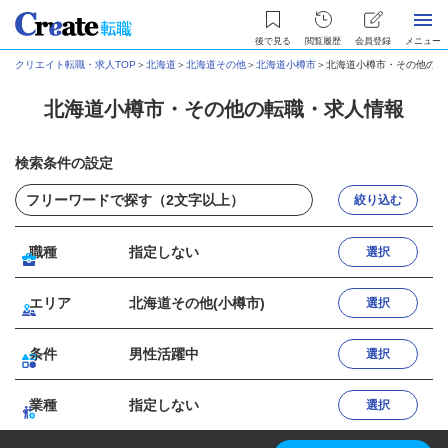
後で見る
閲覧履歴
会員登録
メニュー
クリエイト転職・求人TOP
＞
北海道
＞
北海道その他
＞
北海道小樽市
＞
北海道小樽市・その他の転
北海道小樽市・その他の転職・求人情報
検索条件の設定
絞り込む
職種
指定しない
選択
エリア
北海道その他(小樽市)
選択
条件
男性活躍中
選択
業種
指定しない
選択