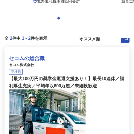
北海道札幌市西区内各所
「新富士
2
1
-
2
全
件中
件を表示
セコムの総合職
セコム株式会社
正社員
【最大100万円の奨学金返還支援あり！】最長10連休／福
利厚生充実／平均年収600万超／未経験歓迎