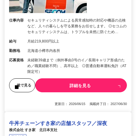
仕事内容
セキュリティシステムによる異常感知時の対応や機器の点検
など、人々の暮らしを守る業務をお任せします。 ◎セコムの
セキュリティシステムは、トラブルを未然に防ぐため…
給与
月給219,800円以上
勤務地
北海道小樽市内各所
応募資格
未経験39歳まで（例外事由3号のイ／長期キャリア形成のた
め／職業経験不問）、高卒以上 ◎普通自動車運転免許（AT
限定可）
詳細を見る
後で見る
更新日： 2026/06/15 掲載終了日： 2027/06/30
牛丼チェーンすき家の店舗スタッフ／深夜
株式会社 すき家 北日本支社