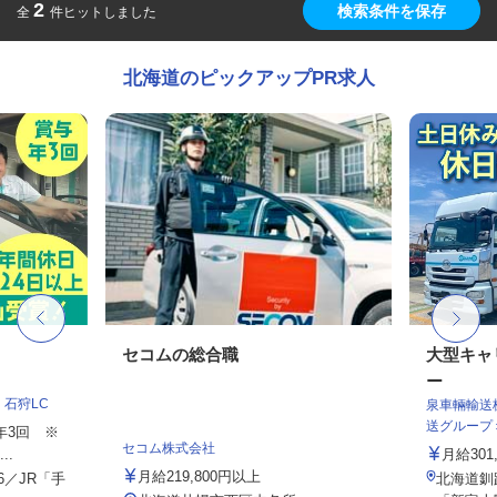
2
検索条件を保存
全
件ヒットしました
北海道のピックアップPR求人
フ
セコムの総合職
大型キャ
ー
石狩LC
泉車輛輸送
送グループ
与年3回 ※
セコム株式会社
..
月給301
月給219,800円以上
6／JR「手
北海道釧路