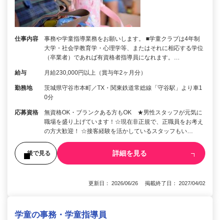
仕事内容
事務や学童指導業務をお願いします。 ■学童クラブは4年制
大学・社会学教育学・心理学等、またはそれに相応する学位
（卒業者）であれば有資格者指導員になれます。…
給与
月給230,000円以上（賞与年2ヶ月分）
勤務地
茨城県守谷市本町／TX・関東鉄道常総線「守谷駅」より車1
0分
応募資格
無資格OK・ブランクある方もOK ★男性スタッフが元気に
職場を盛り上げています！☆現在非正規で、正職員をお考え
の方大歓迎！ ☆接客経験を活かしているスタッフもい…
詳細を見る
後で見る
更新日： 2026/06/26 掲載終了日： 2027/04/02
学童の事務・学童指導員