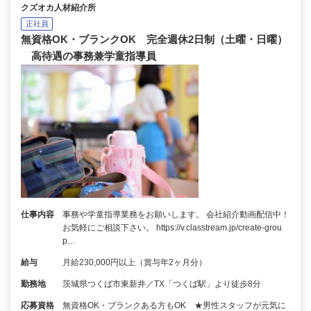
クズオカ人材紹介所
正社員
無資格OK・ブランクOK 完全週休2日制（土曜・日曜）
高待遇の事務兼学童指導員
仕事内容
事務や学童指導業務をお願いします。 会社紹介動画配信中！
お気軽にご相談下さい。 https://v.classtream.jp/create-grou
p…
給与
月給230,000円以上（賞与年2ヶ月分）
勤務地
茨城県つくば市東新井／TX「つくば駅」より徒歩8分
応募資格
無資格OK・ブランクある方もOK ★男性スタッフが元気に