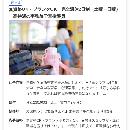
正社員
無資格OK・ブランクOK 完全週休2日制（土曜・日曜）
高待遇の事務兼学童指導員
仕事内容
事務や学童指導業務をお願いします。 ■学童クラブは4年制
大学・社会学教育学・心理学等、またはそれに相応する学位
（卒業者）であれば有資格者指導員になれます。…
給与
月給230,000円以上（賞与年2ヶ月分）
勤務地
茨城県つくば市高見原／JR常磐線「牛久駅」より車3分
応募資格
無資格OK・ブランクある方もOK ★男性スタッフが元気に
職場を盛り上げています！☆現在非正規で、正職員をお考え