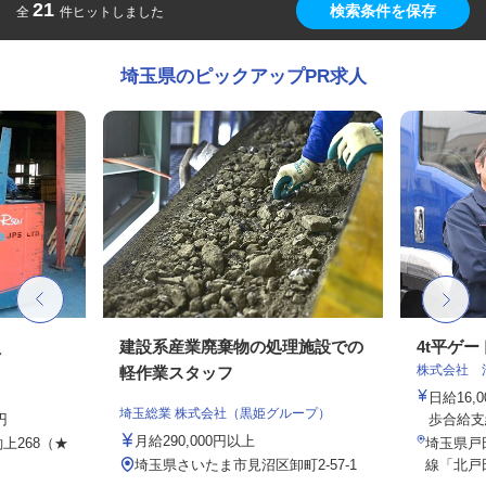
21
検索条件を保存
全
件ヒットしました
埼玉県のピックアップPR求人
員
建設系産業廃棄物の処理施設での
4t平ゲ
株式会社 
軽作業スタッフ
日給16
埼玉総業 株式会社（黒姫グループ）
円
歩合給支
月給290,000円以上
上268（★
埼玉県戸田
埼玉県さいたま市見沼区卸町2-57-1
線「北戸田