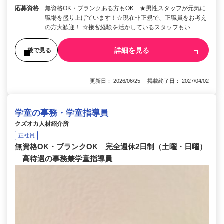
応募資格
無資格OK・ブランクある方もOK ★男性スタッフが元気に
職場を盛り上げています！☆現在非正規で、正職員をお考え
の方大歓迎！ ☆接客経験を活かしているスタッフもい…
詳細を見る
後で見る
更新日： 2026/06/25 掲載終了日： 2027/04/02
学童の事務・学童指導員
クズオカ人材紹介所
正社員
無資格OK・ブランクOK 完全週休2日制（土曜・日曜）
高待遇の事務兼学童指導員