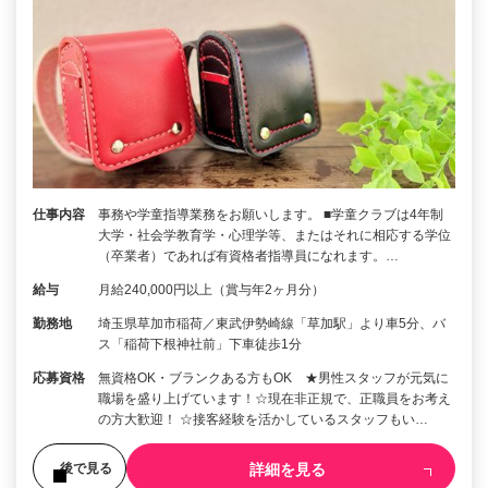
仕事内容
事務や学童指導業務をお願いします。 ■学童クラブは4年制
大学・社会学教育学・心理学等、またはそれに相応する学位
（卒業者）であれば有資格者指導員になれます。…
給与
月給240,000円以上（賞与年2ヶ月分）
勤務地
埼玉県草加市稲荷／東武伊勢崎線「草加駅」より車5分、バ
ス「稲荷下根神社前」下車徒歩1分
応募資格
無資格OK・ブランクある方もOK ★男性スタッフが元気に
職場を盛り上げています！☆現在非正規で、正職員をお考え
の方大歓迎！ ☆接客経験を活かしているスタッフもい…
詳細を見る
後で見る