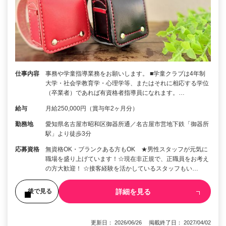
仕事内容
事務や学童指導業務をお願いします。 ■学童クラブは4年制
大学・社会学教育学・心理学等、またはそれに相応する学位
（卒業者）であれば有資格者指導員になれます。…
給与
月給250,000円（賞与年2ヶ月分）
勤務地
愛知県名古屋市昭和区御器所通／名古屋市営地下鉄「御器所
駅」より徒歩3分
応募資格
無資格OK・ブランクある方もOK ★男性スタッフが元気に
職場を盛り上げています！☆現在非正規で、正職員をお考え
の方大歓迎！ ☆接客経験を活かしているスタッフもい…
詳細を見る
後で見る
更新日： 2026/06/26 掲載終了日： 2027/04/02