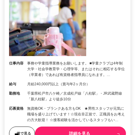
仕事内容
事務や学童指導業務をお願いします。 ■学童クラブは4年制
大学・社会学教育学・心理学等、またはそれに相応する学位
（卒業者）であれば有資格者指導員になれます。…
給与
月給240,000円以上（賞与年2ヶ月分）
勤務地
千葉県松戸市八ケ崎／京成松戸線「八柱駅」・JR武蔵野線
「新八柱駅」より徒歩10分
応募資格
無資格OK・ブランクある方もOK ★男性スタッフが元気に
職場を盛り上げています！☆現在非正規で、正職員をお考え
の方大歓迎！ ☆接客経験を活かしているスタッフもい…
詳細を見る
後で見る