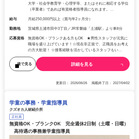
大学・社会学教育学・心理学等、またはそれに相応する学位
（卒業者）であれば有資格者指導員になれます。…
給与
月給250,000円以上（賞与年2ヶ月分）
勤務地
茨城県土浦市田中3丁目／JR常磐線「土浦駅」より車8分
応募資格
無資格OK・ブランクある方もOK ★男性スタッフが元気に
職場を盛り上げています！☆現在非正規で、正職員をお考え
の方大歓迎！ ☆接客経験を活かしているスタッフもい…
詳細を見る
後で見る
更新日： 2026/06/26 掲載終了日： 2027/04/02
学童の事務・学童指導員
クズオカ人材紹介所
正社員
無資格OK・ブランクOK 完全週休2日制（土曜・日曜）
高待遇の事務兼学童指導員