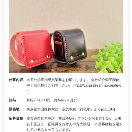
仕事内容
送迎や学童指導員業務をお願いします。 会社紹介動画配信
中！お気軽にご相談下さい。 https://v.classtream.jp/create-g
r…
給与
月給200,000円（賞与年2ヶ月分）
勤務地
東京都大田区仲六郷／京急本線「雑色駅」より徒歩10分
応募資格
要普通自動車免許 無資格OK・ブランクある方もOK ☆現
在非正規で、正職員をお考えの方大歓迎！ ☆接客経験を活か
しているスタッフもいます♪