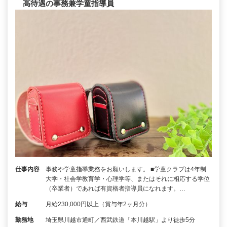
高待遇の事務兼学童指導員
仕事内容
事務や学童指導業務をお願いします。 ■学童クラブは4年制
大学・社会学教育学・心理学等、またはそれに相応する学位
（卒業者）であれば有資格者指導員になれます。…
給与
月給230,000円以上（賞与年2ヶ月分）
勤務地
埼玉県川越市通町／西武鉄道「本川越駅」より徒歩5分