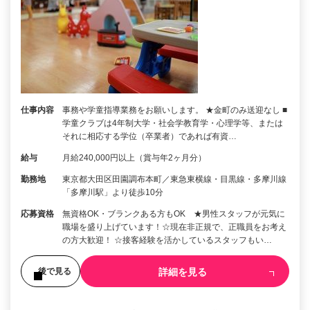
仕事内容
事務や学童指導業務をお願いします。 ★金町のみ送迎なし ■
学童クラブは4年制大学・社会学教育学・心理学等、または
それに相応する学位（卒業者）であれば有資…
給与
月給240,000円以上（賞与年2ヶ月分）
勤務地
東京都大田区田園調布本町／東急東横線・目黒線・多摩川線
「多摩川駅」より徒歩10分
応募資格
無資格OK・ブランクある方もOK ★男性スタッフが元気に
職場を盛り上げています！☆現在非正規で、正職員をお考え
の方大歓迎！ ☆接客経験を活かしているスタッフもい…
詳細を見る
後で見る