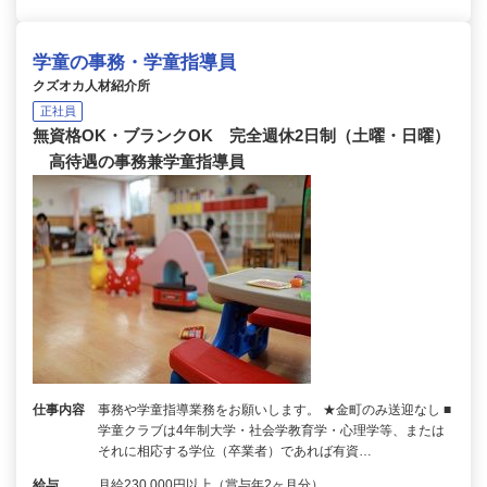
学童の事務・学童指導員
クズオカ人材紹介所
正社員
無資格OK・ブランクOK 完全週休2日制（土曜・日曜）
高待遇の事務兼学童指導員
仕事内容
事務や学童指導業務をお願いします。 ★金町のみ送迎なし ■
学童クラブは4年制大学・社会学教育学・心理学等、または
それに相応する学位（卒業者）であれば有資…
給与
月給230,000円以上（賞与年2ヶ月分）