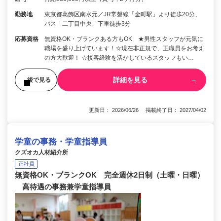
勤務地
東京都葛飾区南水元／JR常磐線「金町駅」より徒歩20分、
バス「二丁目中央」下車徒歩3分
応募資格
無資格OK・ブランクある方もOK ★男性スタッフが元気に
職場を盛り上げています！☆現在非正規で、正職員をお考え
の方大歓迎！ ☆接客経験を活かしているスタッフもい…
詳細を見る
後で見る
更新日： 2026/06/26 掲載終了日： 2027/04/02
学童の事務・学童指導員
クズオカ人材紹介所
正社員
無資格OK・ブランクOK 完全週休2日制（土曜・日曜）
高待遇の事務兼学童指導員