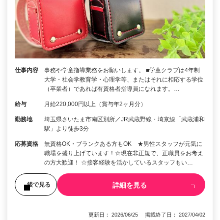
仕事内容
事務や学童指導業務をお願いします。 ■学童クラブは4年制
大学・社会学教育学・心理学等、またはそれに相応する学位
（卒業者）であれば有資格者指導員になれます。…
給与
月給220,000円以上（賞与年2ヶ月分）
勤務地
埼玉県さいたま市南区別所／JR武蔵野線・埼京線「武蔵浦和
駅」より徒歩3分
応募資格
無資格OK・ブランクある方もOK ★男性スタッフが元気に
職場を盛り上げています！☆現在非正規で、正職員をお考え
の方大歓迎！ ☆接客経験を活かしているスタッフもい…
詳細を見る
後で見る
更新日： 2026/06/25 掲載終了日： 2027/04/02