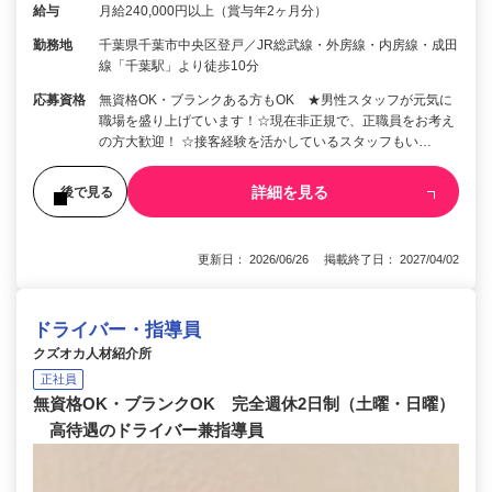
給与
月給240,000円以上（賞与年2ヶ月分）
勤務地
千葉県千葉市中央区登戸／JR総武線・外房線・内房線・成田
線「千葉駅」より徒歩10分
応募資格
無資格OK・ブランクある方もOK ★男性スタッフが元気に
職場を盛り上げています！☆現在非正規で、正職員をお考え
の方大歓迎！ ☆接客経験を活かしているスタッフもい…
詳細を見る
後で見る
更新日： 2026/06/26 掲載終了日： 2027/04/02
ドライバー・指導員
クズオカ人材紹介所
正社員
無資格OK・ブランクOK 完全週休2日制（土曜・日曜）
高待遇のドライバー兼指導員