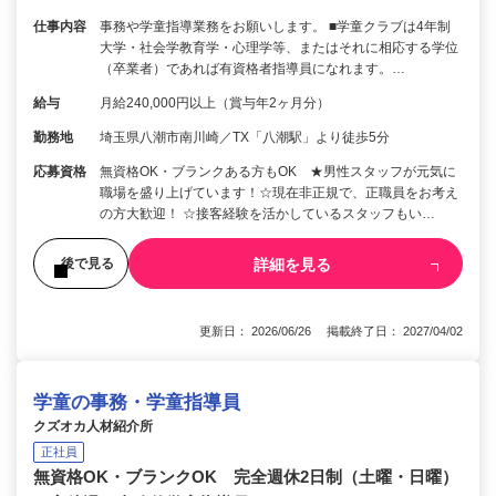
仕事内容
事務や学童指導業務をお願いします。 ■学童クラブは4年制
大学・社会学教育学・心理学等、またはそれに相応する学位
（卒業者）であれば有資格者指導員になれます。…
給与
月給240,000円以上（賞与年2ヶ月分）
勤務地
埼玉県八潮市南川崎／TX「八潮駅」より徒歩5分
応募資格
無資格OK・ブランクある方もOK ★男性スタッフが元気に
職場を盛り上げています！☆現在非正規で、正職員をお考え
の方大歓迎！ ☆接客経験を活かしているスタッフもい…
詳細を見る
後で見る
更新日： 2026/06/26 掲載終了日： 2027/04/02
学童の事務・学童指導員
クズオカ人材紹介所
正社員
無資格OK・ブランクOK 完全週休2日制（土曜・日曜）