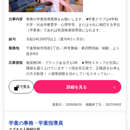
仕事内容
事務や学童指導業務をお願いします。 ■学童クラブは4年制
大学・社会学教育学・心理学等、またはそれに相応する学位
（卒業者）であれば有資格者指導員になれます。…
給与
月給240,000円以上（賞与年2ヶ月分）
勤務地
千葉県柏市明原1丁目／JR常磐線・東武野田線「柏駅」より
徒歩8分
応募資格
無資格OK・ブランクある方もOK ★男性スタッフが元気に
職場を盛り上げています！☆現在非正規で、正職員をお考え
の方大歓迎！ ☆接客経験を活かしているスタッフもい…
詳細を見る
後で見る
更新日： 2026/06/26 掲載終了日： 2027/04/02
学童の事務・学童指導員
クズオカ人材紹介所