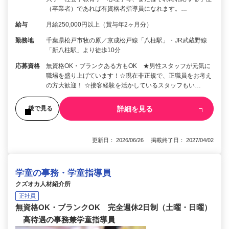
（卒業者）であれば有資格者指導員になれます。…
給与
月給250,000円以上（賞与年2ヶ月分）
勤務地
千葉県松戸市牧の原／京成松戸線「八柱駅」・JR武蔵野線
「新八柱駅」より徒歩10分
応募資格
無資格OK・ブランクある方もOK ★男性スタッフが元気に
職場を盛り上げています！☆現在非正規で、正職員をお考え
の方大歓迎！ ☆接客経験を活かしているスタッフもい…
詳細を見る
後で見る
更新日： 2026/06/26 掲載終了日： 2027/04/02
学童の事務・学童指導員
クズオカ人材紹介所
正社員
無資格OK・ブランクOK 完全週休2日制（土曜・日曜）
高待遇の事務兼学童指導員