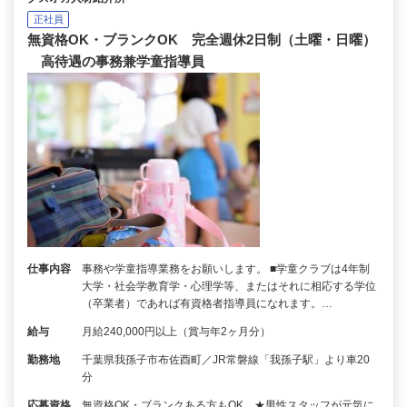
正社員
無資格OK・ブランクOK 完全週休2日制（土曜・日曜）
高待遇の事務兼学童指導員
仕事内容
事務や学童指導業務をお願いします。 ■学童クラブは4年制
大学・社会学教育学・心理学等、またはそれに相応する学位
（卒業者）であれば有資格者指導員になれます。…
給与
月給240,000円以上（賞与年2ヶ月分）
勤務地
千葉県我孫子市布佐酉町／JR常磐線「我孫子駅」より車20
分
応募資格
無資格OK・ブランクある方もOK ★男性スタッフが元気に