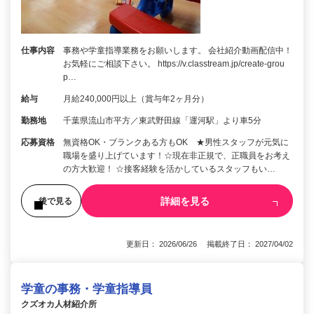
仕事内容
事務や学童指導業務をお願いします。 会社紹介動画配信中！
お気軽にご相談下さい。 https://v.classtream.jp/create-grou
p…
給与
月給240,000円以上（賞与年2ヶ月分）
勤務地
千葉県流山市平方／東武野田線「運河駅」より車5分
応募資格
無資格OK・ブランクある方もOK ★男性スタッフが元気に
職場を盛り上げています！☆現在非正規で、正職員をお考え
の方大歓迎！ ☆接客経験を活かしているスタッフもい…
詳細を見る
後で見る
更新日： 2026/06/26 掲載終了日： 2027/04/02
学童の事務・学童指導員
クズオカ人材紹介所