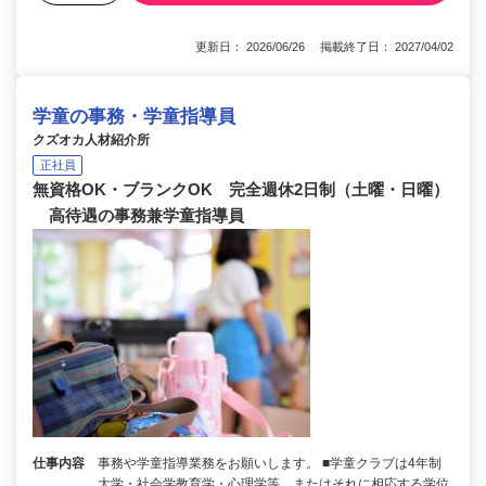
更新日： 2026/06/26 掲載終了日： 2027/04/02
学童の事務・学童指導員
クズオカ人材紹介所
正社員
無資格OK・ブランクOK 完全週休2日制（土曜・日曜）
高待遇の事務兼学童指導員
仕事内容
事務や学童指導業務をお願いします。 ■学童クラブは4年制
大学・社会学教育学・心理学等、またはそれに相応する学位