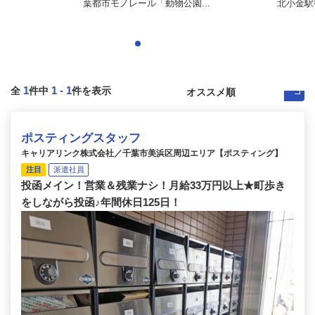
葉都市モノレール「動物公園...
北小金駅
1
1
-
1
全
件中
件を表示
ポスティングスタッフ
キャリアリンク株式会社／千葉市美浜区周辺エリア【ポスティング】
注目
派遣社員
投函メイン！営業＆残業ナシ！月給33万円以上★町歩き
をしながら投函♪年間休日125日！