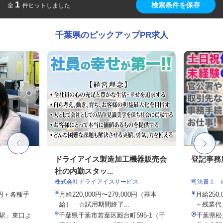
1
検索条件を保存
全
件ヒットしました
千葉県のピックアップPR求人
ドライアイス製造加工機器販売会
登記事務
社の内勤スタッ...
株式会社ドライアイスサービス
司法書士 
00円＋各種手
月給220,000円〜279,000円（基本
月給250
給） ☆試用期間終了...
＋残業代
柏駅」東口よ
千葉県千葉市若葉区殿台町595-1（千
千葉県松