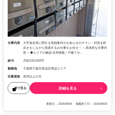
仕事内容
大手放送局に関する登録案内やお知らせのチラシ・封筒を町
歩きをしながら投函するお仕事をお任せ！ ＜具体的な仕事内
容＞ ◆エリアの確認 住所検索／戸建てや…
給与
月給330,000円
勤務地
千葉県千葉市美浜区周辺エリア
応募資格
高卒以上の方
詳細を見る
後で見る
更新日： 2026/08/05 掲載終了日： 2026/08/25