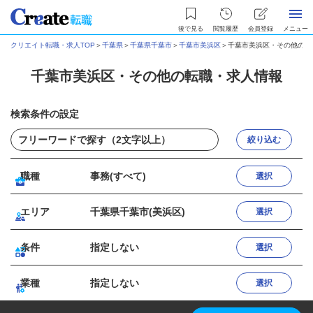
後で見る
閲覧履歴
会員登録
メニュー
クリエイト転職・求人TOP
＞
千葉県
＞
千葉県千葉市
＞
千葉市美浜区
＞
千葉市美浜区・その他の転
千葉市美浜区・その他の転職・求人情報
検索条件の設定
絞り込む
職種
事務(すべて)
選択
エリア
千葉県千葉市(美浜区)
選択
条件
指定しない
選択
業種
指定しない
選択