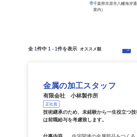
月給280,000円～350,000円以上
月給225,625円以上
千葉県松戸市松飛台／北総線「松飛
千葉県市原市八幡海岸
台駅」より徒歩10分、京成松戸線...
業内）
全
1
件中
1
-
1
件を表示
金属の加工スタッフ
有限会社 小林製作所
正社員
技術継承のため、未経験から一生役立つ
は前職給与を考慮致します。