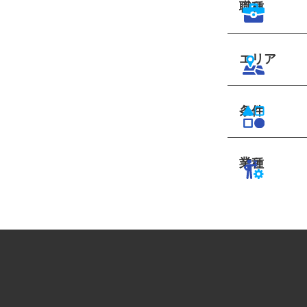
職種
エリア
条件
業種