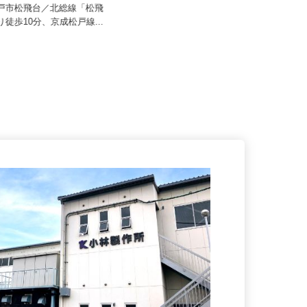
0,000円～350,000円以上
月給225,625円以上
松戸市松飛台／北総線「松飛
千葉県市原市八幡海岸通（大手企
より徒歩10分、京成松戸線...
業内）