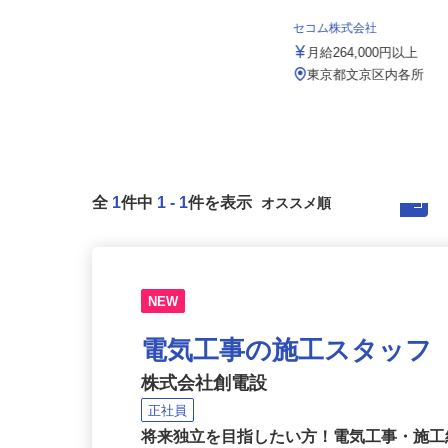
株式会社アールケイ商会
セコム株式会社
月給380,000円〜550,000円
月給264,000円以上
東京都江東区辰巳3-21-16
東京都文京区内各所
全
1
件中
1
-
1
件を表示
NEW
電気工事の施工スタッフ
株式会社創電設
正社員