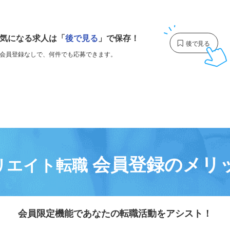
1
気になる求人は
「
後で見る
」で保存！
会員登録なしで、
何件でも応募できます。
会員登録のメリ
リエイト転職