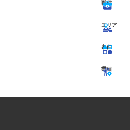
職種
エリア
条件
業種