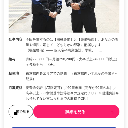
仕事内容
今回募集するのは【機械警備】と【警備輸送】。あなたの希
望や適性に応じて、どちらかの部署に配属します。 ――
《機械警備》―― 個人宅や商業施設、学校、一…
給与
月給223,800円～月給258,200円（大卒以上249,000円以上）
＋各種手当 《★…
勤務地
東京都内各エリアでの勤務 （東京都内いずれかの事業所へ
配属）
応募資格
要普通免許（AT限定可）／60歳未満（定年が60歳の為）／
高卒以上（※労働基準法等法令の規定により） ※普通免許を
お持ちでない方は入社までの取得でOK！
詳細を見る
後で見る