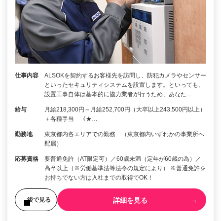
仕事内容
ALSOKを契約するお客様先を訪問し、防犯カメラやセンサー
といったセキュリティシステムを設置します。といっても、
設置工事自体は基本的に協力業者が行うため、あなた…
給与
月給218,300円～月給252,700円（大卒以上243,500円以上）
＋各種手当 《★…
勤務地
東京都内各エリアでの勤務 （東京都内いずれかの事業所へ
配属）
応募資格
要普通免許（AT限定可）／60歳未満（定年が60歳の為）／
高卒以上（※労働基準法等法令の規定により） ※普通免許を
お持ちでない方は入社までの取得でOK！
詳細を見る
後で見る