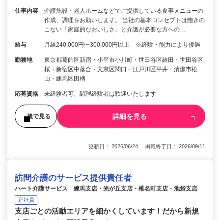
仕事内容
介護施設・老人ホームなどでご提供している食事メニューの
作成、調理をお願いします。 当社の基本コンセプトは飽きの
こない「家庭的なおいしさ」と介護が必要な方への…
給与
月給240,000円〜300,000円以上 ※経験・能力により優遇
勤務地
東京都葛飾区新宿・小平市小川町・世田谷区給田・世田谷区
桜・新宿区中落合・文京区関口・江戸川区平井・清瀬市松
山・練馬区田柄
応募資格
未経験者可、調理経験者は歓迎いたします
詳細を見る
後で見る
更新日： 2026/06/24 掲載終了日： 2026/09/11
訪問介護のサービス提供責任者
ハート介護サービス 練馬支店・光が丘支店・椎名町支店・池袋支店
正社員
支店ごとの活動エリアを細かくしています！だから新規