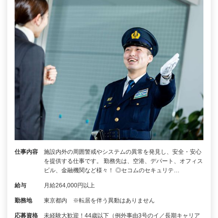
仕事内容
施設内外の周囲警戒やシステムの異常を発見し、安全・安心
を提供する仕事です。 勤務先は、空港、デパート、オフィス
ビル、金融機関など様々！ ◎セコムのセキュリテ…
給与
月給264,000円以上
勤務地
東京都内 ※転居を伴う異動はありません
応募資格
未経験大歓迎！44歳以下（例外事由3号のイ／長期キャリア