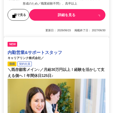
形成のため／職業経験不問）、高卒以上
詳細を見る
後で見る
更新日： 2026/06/15 掲載終了日： 2027/06/30
NEW
内勤営業&サポートスタッフ
キャリアリンク株式会社／
注目
契約社員
＼既存顧客メイン♪／月給30万円以上！経験を活かして支
える側へ！年間休日125日♪