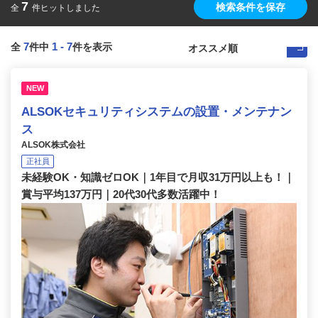
7
検索条件を保存
全
件ヒットしました
7
1
-
7
全
件中
件を表示
NEW
ALSOKセキュリティシステムの設置・メンテナン
ス
ALSOK株式会社
正社員
未経験OK・知識ゼロOK｜1年目で月収31万円以上も！｜
賞与平均137万円｜20代30代多数活躍中！