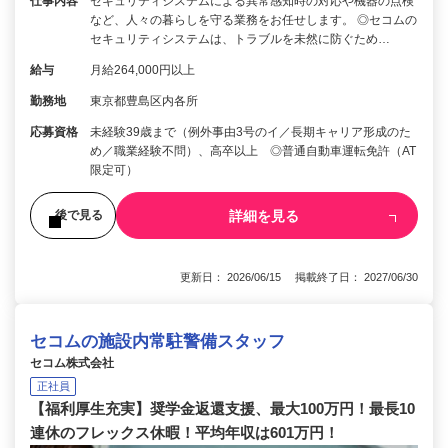
仕事内容
セキュリティシステムによる異常感知時の対応や機器の点検
など、人々の暮らしを守る業務をお任せします。 ◎セコムの
セキュリティシステムは、トラブルを未然に防ぐため…
給与
月給264,000円以上
勤務地
東京都豊島区内各所
応募資格
未経験39歳まで（例外事由3号のイ／長期キャリア形成のた
め／職業経験不問）、高卒以上 ◎普通自動車運転免許（AT
限定可）
詳細を見る
後で見る
更新日： 2026/06/15 掲載終了日： 2027/06/30
セコムの施設内常駐警備スタッフ
セコム株式会社
正社員
【福利厚生充実】奨学金返還支援、最大100万円！最長10
連休のフレックス休暇！平均年収は601万円！