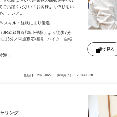
した首都圏において廃棄物の回収を手がけ
してご活躍ください！お客様より依頼をい
ため、テレア…
00円 ※スキル・経験により優遇
-3（JR武蔵野線｢新小平駅」より徒歩7分、
徒歩13分／車通勤応相談、バイク・自転
後で見
卒歓迎！
更新日： 2026/06/25 掲載終了日： 2026/08/28