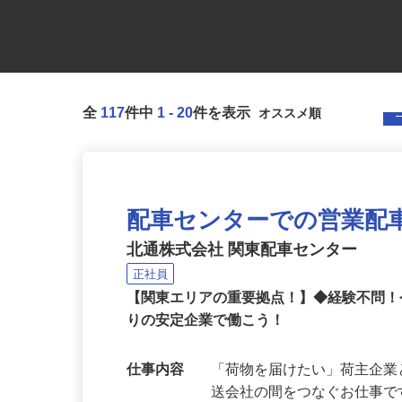
全
117
件中
1
-
20
件を表示
配車センターでの営業配
北通株式会社 関東配車センター
正社員
【関東エリアの重要拠点！】◆経験不問
りの安定企業で働こう！
仕事内容
「荷物を届けたい」荷主企