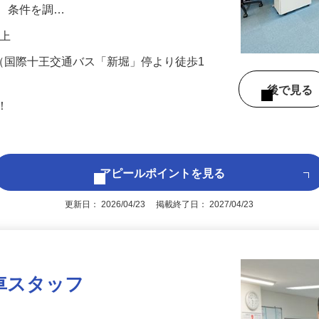
です。全国の空車情報と荷物情報を電話と
し、条件を調…
円以上
9（国際十王交通バス「新堀」停より徒歩1
後で見
問！
アピールポイントを見る
更新日： 2026/04/23 掲載終了日： 2027/04/23
車スタッフ