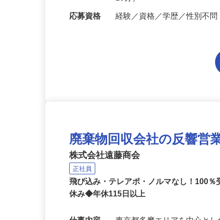
勤務地
埼玉県さいたま市岩槻区長宮
10分）
応募資格
経験／資格／学歴／性別不
廃棄物回収会社の反響営
株式会社遠藤商会
正社員
飛び込み・テレアポ・ノルマなし！100
休み◆年休115日以上