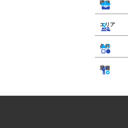
職種
エリア
条件
業種