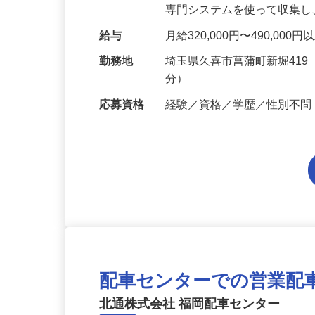
送会社の間をつなぐお仕事
専門システムを使って収集
給与
月給320,000円〜490,000
勤務地
埼玉県久喜市菖蒲町新堀41
分）
応募資格
経験／資格／学歴／性別不
配車センターでの営業配