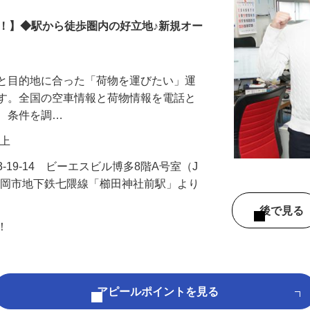
！】◆駅から徒歩圏内の好立地♪新規オー
業と目的地に合った「荷物を運びたい」運
です。全国の空車情報と荷物情報を電話と
し、条件を調…
円以上
-19-14 ビーエスビル博多8階A号室（J
福岡市地下鉄七隈線「櫛田神社前駅」より
後で見
問！