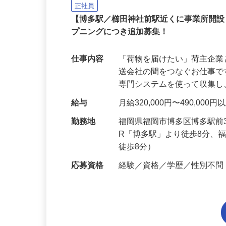
北通株式会社 福岡配車センター
正社員
【博多駅／櫛田神社前駅近くに事業所開設
プニングにつき追加募集！
仕事内容
「荷物を届けたい」荷主企
送会社の間をつなぐお仕事
専門システムを使って収集
給与
月給320,000円〜490,000
勤務地
福岡県福岡市博多区博多駅前3
R「博多駅」より徒歩8分、
徒歩8分）
応募資格
経験／資格／学歴／性別不