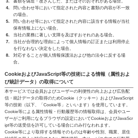
書類を偽造・改ざんした、またはそのおそれがある場合。
問い合わせ等において指定された内容と書類の内容が不一致
の場合。
問い合わせ等において指定された内容に該当する情報が当社
保有情報上にない場合。
当社の業務に著しい支障を及ぼすおそれのある場合。
当社が合理的な理由によって個人情報の訂正または利用停止
を行なわない決定をした場合。
対応することが個人情報保護法および他の法令に反する場
合。
CookieおよびJavaScript等の技術による情報（属性およ
び統計データ）の取得について
本サービスでは会員およびユーザーの利便性の向上および広告配
信・統計データの取得のためCookie（クッキー）およびJavaScript
等の技術（以下、「Cookie等」といいます）を使用しています。
Cookie等による属性情報・行動履歴等の情報取得は、会員やユー
ザーがご利用になるブラウザの設定においてCookieおよびJavaScr
ipt等の送受信を許可している場合にのみ行なわれます。
Cookie等により取得する情報そのものは年齢や性別、職業、居住