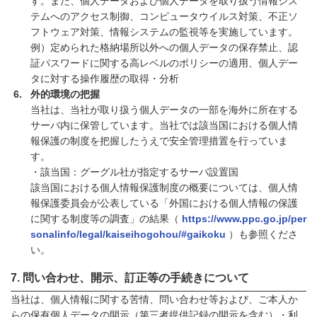
す。また、個人データおよび個人データを取り扱う情報シス
テムへのアクセス制御、コンピュータウイルス対策、不正ソ
フトウェア対策、情報システムの監視等を実施しています。
例）定められた格納場所以外への個人データの保存禁止、認
証パスワードに関する高レベルのポリシーの適用、個人デー
タに対する操作履歴の取得・分析
外的環境の把握
当社は、当社が取り扱う個人データの一部を海外に所在する
サーバ内に保管しています。当社では該当国における個人情
報保護の制度を把握したうえで安全管理措置を行っていま
す。
・該当国：グーグル社が指定するサーバ設置国
該当国における個人情報保護制度の概要については、個人情
報保護委員会が公表している「外国における個人情報の保護
に関する制度等の調査」の結果（
https://www.ppc.go.jp/per
sonalinfo/legal/kaiseihogohou/#gaikoku
）も参照くださ
い。
問い合わせ、開示、訂正等の手続きについて
当社は、個人情報に関する苦情、問い合わせ等および、ご本人か
らの保有個人データの開示（第三者提供記録の開示を含む）・利