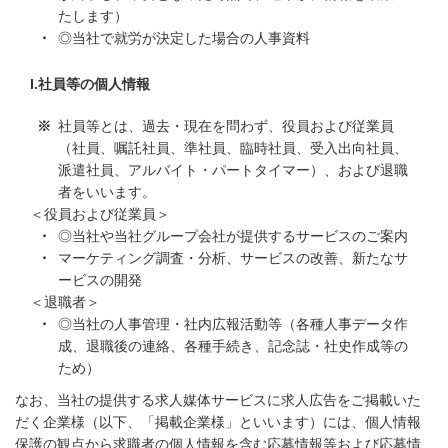
たします）
◎当社で就労が決定した場合の人事資料
社員等の個人情報
社員等とは、過去・現在を問わず、役員および従業員
（社員、嘱託社員、準社員、臨時社員、受入出向社員、
派遣社員、アルバイト・パートタイマー）、および退職
者をいいます。
＜役員および従業員＞
◎当社や当社グループ会社が提供するサービスのご案内
マーケティング調査・分析、サービスの改善、新たなサ
ービスの開発
＜退職者＞
◎当社の人事管理・社内広報活動等（各種人事データ作
成、退職後の連絡、各種手続き、記念誌・社史作成等の
ため）
なお、当社の提供する求人媒体サービスに求人広告をご掲載いた
だく企業様（以下、「掲載企業様」といいます）には、個人情報
保護の観点から求職者の個人情報を含む応募情報等および応募情