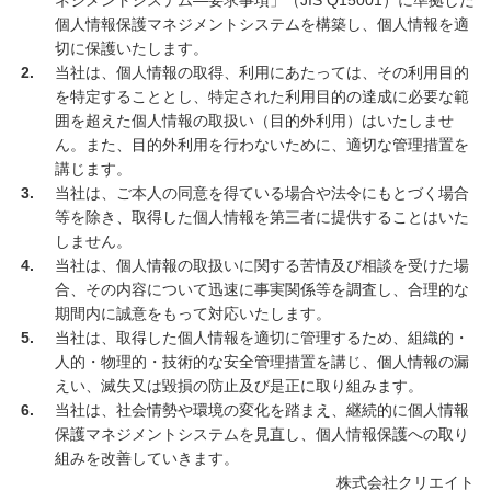
ネジメントシステム―要求事項」（JIS Q15001）に準拠した
個人情報保護マネジメントシステムを構築し、個人情報を適
切に保護いたします。
当社は、個人情報の取得、利用にあたっては、その利用目的
を特定することとし、特定された利用目的の達成に必要な範
囲を超えた個人情報の取扱い（目的外利用）はいたしませ
ん。また、目的外利用を行わないために、適切な管理措置を
講じます。
当社は、ご本人の同意を得ている場合や法令にもとづく場合
等を除き、取得した個人情報を第三者に提供することはいた
しません。
当社は、個人情報の取扱いに関する苦情及び相談を受けた場
合、その内容について迅速に事実関係等を調査し、合理的な
期間内に誠意をもって対応いたします。
当社は、取得した個人情報を適切に管理するため、組織的・
人的・物理的・技術的な安全管理措置を講じ、個人情報の漏
えい、滅失又は毀損の防止及び是正に取り組みます。
当社は、社会情勢や環境の変化を踏まえ、継続的に個人情報
保護マネジメントシステムを見直し、個人情報保護への取り
組みを改善していきます。
株式会社クリエイト