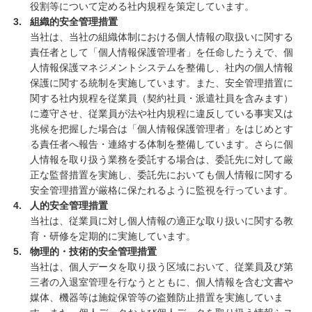
役割等について定める社内規程を策定しています。
組織的安全管理措置
当社は、当社の組織体制における個人情報の取扱いに関する
責任者として「個人情報保護管理者」を任命したうえで、個
人情報保護マネジメントシステムを整備し、社内の個人情報
保護に関する統制を実施しています。また、安全管理措置に
関する社内規程を従業員（契約社員・派遣社員を含みます）
に遵守させ、従業員が法や社内規程に違反している事実又は
兆候を把握した場合は「個人情報保護管理者」をはじめとす
る責任者へ報告・連絡する体制を整備しています。さらに個
人情報を取り扱う業務を委託する場合は、委託先に対して厳
正な監督措置を実施し、委託先においても個人情報に関する
安全管理措置が厳格に保たれるように監視を行っています。
人的安全管理措置
当社は、従業員に対し個人情報の適正な取り扱いに関する教
育・研修を定期的に実施しています。
物理的・技術的安全管理措置
当社は、個人データを取り扱う区域において、従業員及び第
三者の入退室管理を行なうとともに、個人情報を含む文書や
媒体、機器等は施錠保管等の盗難防止措置を実施していま