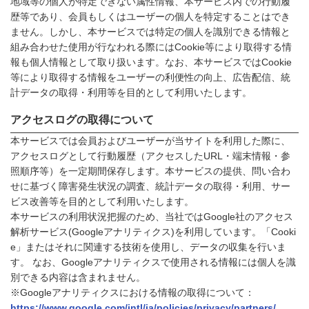
地域等の個人が特定できない属性情報、本サービス内での行動履
歴等であり、会員もしくはユーザーの個人を特定することはでき
ません。しかし、本サービスでは特定の個人を識別できる情報と
組み合わせた使用が行なわれる際にはCookie等により取得する情
報も個人情報として取り扱います。なお、本サービスではCookie
等により取得する情報をユーザーの利便性の向上、広告配信、統
計データの取得・利用等を目的として利用いたします。
アクセスログの取得について
本サービスでは会員およびユーザーが当サイトを利用した際に、
アクセスログとして行動履歴（アクセスしたURL・端末情報・参
照順序等）を一定期間保存します。本サービスの提供、問い合わ
せに基づく障害発生状況の調査、統計データの取得・利用、サー
ビス改善等を目的として利用いたします。
本サービスの利用状況把握のため、当社ではGoogle社のアクセス
解析サービス(Googleアナリティクス)を利用しています。「Cooki
e」またはそれに関連する技術を使用し、データの収集を行いま
す。 なお、Googleアナリティクスで使用される情報には個人を識
別できる内容は含まれません。
※Googleアナリティクスにおける情報の取得について：
https://www.google.com/intl/ja/policies/privacy/partners/