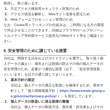
取得し、取り扱います。
不正アクセス検知等セキュリティ対策のため
アクセス状況を解析し、Webサイト改善を図るため
Webフォームでのセッション管理のため
なお、Cookie等トラッキングの仕組みは、ご利用になる方の環境
で停止させることができます。詳細はブラウザのヘルプやソーシ
ャルメディア等外部サービス提供元のWebサイト等をご確認くだ
さい。
安全管理のために講じている措置
当社は、関係する法令およびガイドラインを遵守し、取り扱う個
人データの漏えい、滅失または毀損の防止その他の個人データの
安全管理のため、必要かつ適切な措置（以下、「安全管理措置」
といいます）を以下の通り講じてまいります。
基本方針の策定
当社は、個人データの適正な取扱いを確保するため、基本方
針として「個人情報保護方針（
https://www.create-group.c
o.jp/contact/privacy-policy/
）」を策定しています。
個人データの取扱いに係る規律の整備
当社は、個人データの取扱方法、責任者・担当者およびその