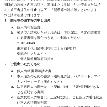
用目的の通知・内容の訂正、追加または削除・利用停止または消
去・第三者提供の停止（以下、「開示等の請求等」といいます）
のご請求を受け付けます。
開示等の請求等の申し出先
個人情報相談窓口
郵送でご請求いただく場合は、下記宛に、所定の請求書
に必要書類を添付のうえ、ご郵送ください。
〒101-0048
東京都千代田区神田司町二丁目2番地13
株式会社クリエイト
「個人情報相談窓口担当」
ご提出いただくもの
個人情報 開示等請求書
本人確認のための書類（運転免許証、パスポート、マイ
ナンバーカード（表面）など）
法定代理人の場合は、上記bに加え、法定代理権があるこ
とを証明する書類
任意代理人の場合は、上記bに加え、当社所定の委任状及
び本人の印鑑証明書