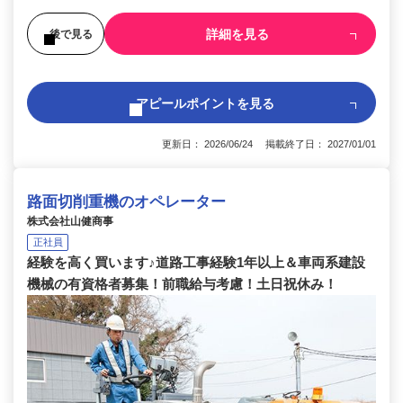
詳細を見る
後で見る
アピールポイントを見る
更新日： 2026/06/24 掲載終了日： 2027/01/01
路面切削重機のオペレーター
株式会社山健商事
正社員
経験を高く買います♪道路工事経験1年以上＆車両系建設
機械の有資格者募集！前職給与考慮！土日祝休み！