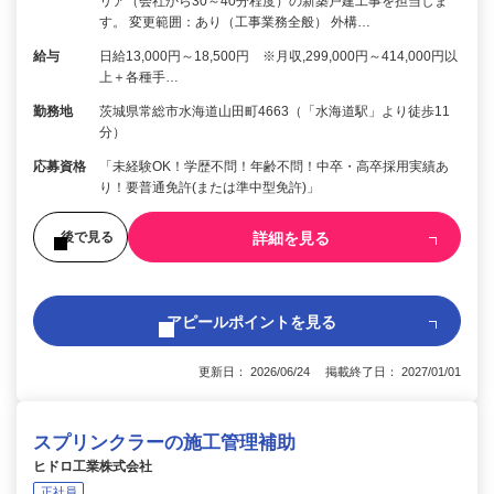
リア（会社から30～40分程度）の新築戸建工事を担当しま
す。 変更範囲：あり（工事業務全般） 外構…
給与
日給13,000円～18,500円 ※月収,299,000円～414,000円以
上＋各種手…
勤務地
茨城県常総市水海道山田町4663（「水海道駅」より徒歩11
分）
応募資格
「未経験OK！学歴不問！年齢不問！中卒・高卒採用実績あ
り！要普通免許(または準中型免許)」
詳細を見る
後で見る
アピールポイントを見る
更新日： 2026/06/24 掲載終了日： 2027/01/01
スプリンクラーの施工管理補助
ヒドロ工業株式会社
正社員