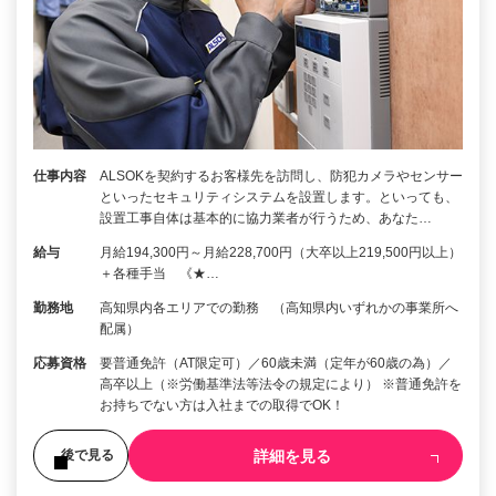
仕事内容
ALSOKを契約するお客様先を訪問し、防犯カメラやセンサー
といったセキュリティシステムを設置します。といっても、
設置工事自体は基本的に協力業者が行うため、あなた…
給与
月給194,300円～月給228,700円（大卒以上219,500円以上）
＋各種手当 《★…
勤務地
高知県内各エリアでの勤務 （高知県内いずれかの事業所へ
配属）
応募資格
要普通免許（AT限定可）／60歳未満（定年が60歳の為）／
高卒以上（※労働基準法等法令の規定により） ※普通免許を
お持ちでない方は入社までの取得でOK！
詳細を見る
後で見る