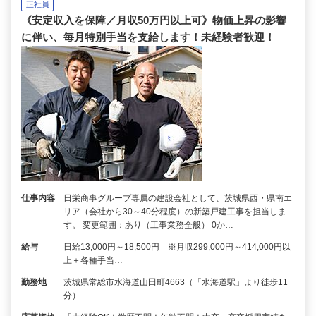
正社員
《安定収入を保障／月収50万円以上可》物価上昇の影響
に伴い、毎月特別手当を支給します！未経験者歓迎！
仕事内容
日栄商事グループ専属の建設会社として、茨城県西・県南エ
リア（会社から30～40分程度）の新築戸建工事を担当しま
す。 変更範囲：あり（工事業務全般） 0か…
給与
日給13,000円～18,500円 ※月収299,000円～414,000円以
上＋各種手当…
勤務地
茨城県常総市水海道山田町4663（「水海道駅」より徒歩11
分）