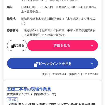
給与
日給13,000円～18,500円 ※月収299,000円～414,000円以
上＋各種手当…
勤務地
茨城県常総市水海道山田町4663（「水海道駅」より徒歩11
分）
応募資格
「未経験OK！学歴不問！年齢不問！中卒・高卒採用実績あ
り！要普通免許(または準中型免許)」
詳細を見る
後で見る
アピールポイントを見る
更新日： 2026/06/24 掲載終了日： 2027/01/01
基礎工事等の現場作業員
株式会社オミガワ（日栄商事グループ）
正社員
《安定収入を保障／月収50万円以上可》物価上昇の影響