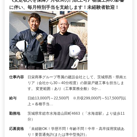
に伴い、毎月特別手当を支給します！未経験者歓迎！
仕事内容
日栄商事グループ専属の建設会社として、茨城県西・県南エ
リア（会社から30～40分程度）の新築戸建工事を担当しま
す。 変更範囲：あり（工事業務全般） 0か…
給与
日給13,000円～22,500円 ※月収299,000円～517,500円以
上＋各種手当…
勤務地
茨城県常総市水海道山田町4663（「水海道駅」より徒歩11
分）
応募資格
「未経験OK！学歴不問！年齢不問！中卒・高卒採用実績あ
り！要普通免許(または準中型免許)」