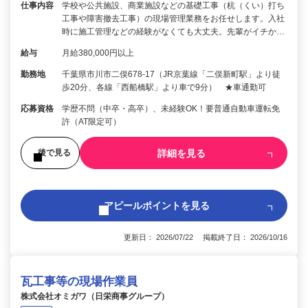
仕事内容
学校や公共施設、商業施設などの基礎工事（杭（くい）打ち
工事や障害撤去工事）の現場管理業務をお任せします。入社
時に施工管理などの経験がなくても大丈夫。先輩がイチか…
給与
月給380,000円以上
勤務地
千葉県市川市二俣678-17（JR京葉線「二俣新町駅」より徒
歩20分、各線「西船橋駅」より車で9分） ★車通勤可
応募資格
学歴不問（中卒・高卒）、未経験OK！要普通自動車運転免
許（AT限定可）
詳細を見る
後で見る
アピールポイントを見る
更新日： 2026/07/22 掲載終了日： 2026/10/16
瓦工事等の現場作業員
株式会社オミガワ（日栄商事グループ）