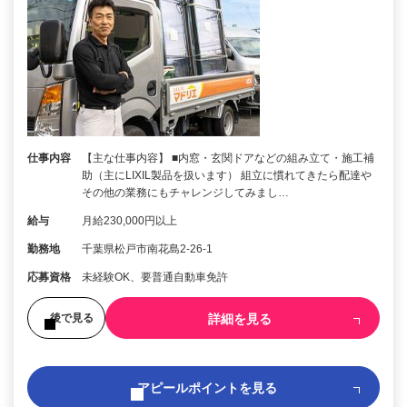
仕事内容
【主な仕事内容】 ■内窓・玄関ドアなどの組み立て・施工補
助（主にLIXIL製品を扱います） 組立に慣れてきたら配達や
その他の業務にもチャレンジしてみまし…
給与
月給230,000円以上
勤務地
千葉県松戸市南花島2-26-1
応募資格
未経験OK、要普通自動車免許
詳細を見る
後で見る
アピールポイントを見る