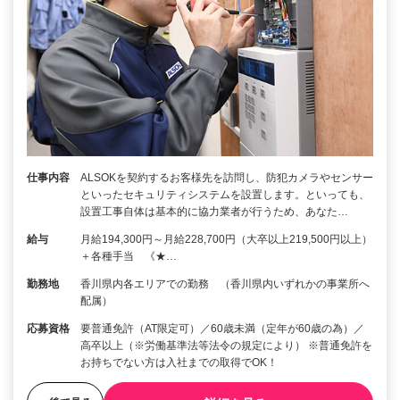
仕事内容
ALSOKを契約するお客様先を訪問し、防犯カメラやセンサー
といったセキュリティシステムを設置します。といっても、
設置工事自体は基本的に協力業者が行うため、あなた…
給与
月給194,300円～月給228,700円（大卒以上219,500円以上）
＋各種手当 《★…
勤務地
香川県内各エリアでの勤務 （香川県内いずれかの事業所へ
配属）
応募資格
要普通免許（AT限定可）／60歳未満（定年が60歳の為）／
高卒以上（※労働基準法等法令の規定により） ※普通免許を
お持ちでない方は入社までの取得でOK！