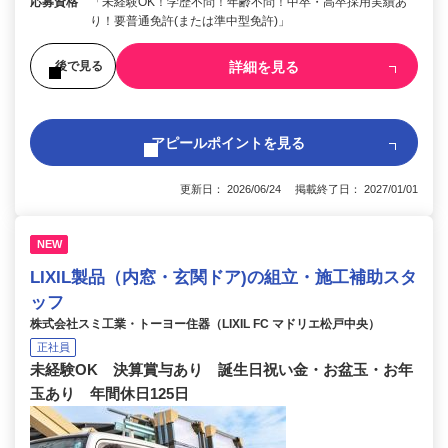
応募資格
「未経験OK！学歴不問！年齢不問！中卒・高卒採用実績あ
り！要普通免許(または準中型免許)」
詳細を見る
後で見る
アピールポイントを見る
更新日： 2026/06/24 掲載終了日： 2027/01/01
NEW
LIXIL製品（内窓・玄関ドア)の組立・施工補助スタ
ッフ
株式会社スミ工業・トーヨー住器（LIXIL FC マドリエ松戸中央）
正社員
未経験OK 決算賞与あり 誕生日祝い金・お盆玉・お年
玉あり 年間休日125日