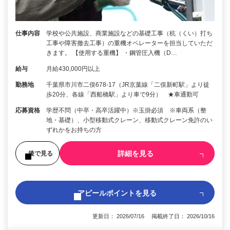
仕事内容
学校や公共施設、商業施設などの基礎工事（杭（くい）打ち
工事や障害撤去工事）の重機オペレーターを担当していただ
きます。 【使用する重機】 ・鋼管圧入機（D…
給与
月給430,000円以上
勤務地
千葉県市川市二俣678-17（JR京葉線「二俣新町駅」より徒
歩20分、各線「西船橋駅」より車で9分） ★車通勤可
応募資格
学歴不問（中卒・高卒活躍中）※玉掛必須 ※車両系（整
地・基礎）、小型移動式クレーン、移動式クレーン免許のい
ずれかをお持ちの方
詳細を見る
後で見る
アピールポイントを見る
更新日： 2026/07/16 掲載終了日： 2026/10/16