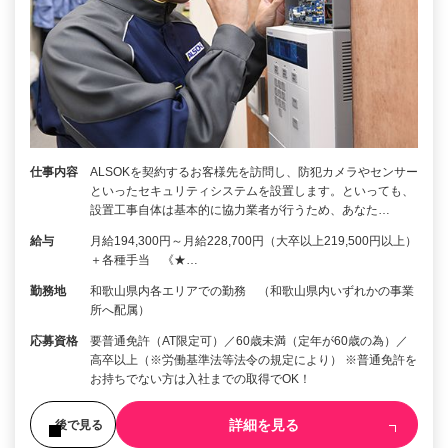
仕事内容
ALSOKを契約するお客様先を訪問し、防犯カメラやセンサー
といったセキュリティシステムを設置します。といっても、
設置工事自体は基本的に協力業者が行うため、あなた…
給与
月給194,300円～月給228,700円（大卒以上219,500円以上）
＋各種手当 《★…
勤務地
和歌山県内各エリアでの勤務 （和歌山県内いずれかの事業
所へ配属）
応募資格
要普通免許（AT限定可）／60歳未満（定年が60歳の為）／
高卒以上（※労働基準法等法令の規定により） ※普通免許を
お持ちでない方は入社までの取得でOK！
詳細を見る
後で見る