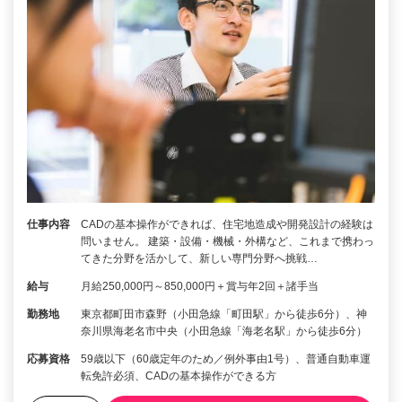
仕事内容
CADの基本操作ができれば、住宅地造成や開発設計の経験は
問いません。 建築・設備・機械・外構など、これまで携わっ
てきた分野を活かして、新しい専門分野へ挑戦…
給与
月給250,000円～850,000円＋賞与年2回＋諸手当
勤務地
東京都町田市森野（小田急線「町田駅」から徒歩6分）、神
奈川県海老名市中央（小田急線「海老名駅」から徒歩6分）
応募資格
59歳以下（60歳定年のため／例外事由1号）、普通自動車運
転免許必須、CADの基本操作ができる方