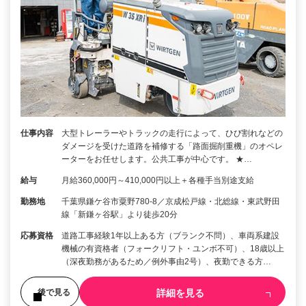
仕事内容
大型トレーラーやトラックの走行によって、ひび割れなどの
ダメージを受けた道路を補修する「路面掘削重機」のオペレ
ーターをお任せします。公共工事が中心です。 ★…
給与
月給360,000円～410,000円以上＋各種手当別途支給
勤務地
千葉県鎌ケ谷市粟野780-8／京成松戸線・北総線・東武野田
線「新鎌ヶ谷駅」より徒歩20分
応募資格
道路工事経験1年以上ある方（ブランク不問）、車両系建設
機械の有資格者（フォークリフト・ユンボ不可）、18歳以上
（深夜勤務があるため／例外事由2号）、夜勤できる方…
詳細を見る
後で見る