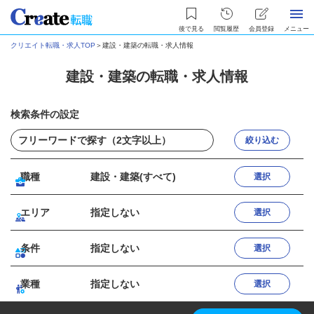
後で見る
閲覧履歴
会員登録
メニュー
クリエイト転職・求人TOP
＞
建設・建築の転職・求人情報
建設・建築の転職・求人情報
検索条件の設定
絞り込む
職種
建設・建築(すべて)
選択
エリア
指定しない
選択
条件
指定しない
選択
業種
指定しない
選択