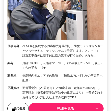
仕事内容
ALSOKを契約するお客様先を訪問し、防犯カメラやセンサー
といったセキュリティシステムを設置します。といっても、
設置工事自体は基本的に協力業者が行うため、あなた…
給与
月給194,300円～月給228,700円（大卒以上219,500円以上）
＋各種手当 《★…
勤務地
徳島県内各エリアでの勤務 （徳島県内いずれかの事業所へ
配属）
応募資格
要普通免許（AT限定可）／60歳未満（定年が60歳の為）／
高卒以上（※労働基準法等法令の規定により） ※普通免許を
お持ちでない方は入社までの取得でOK！
詳細を見る
後で見る