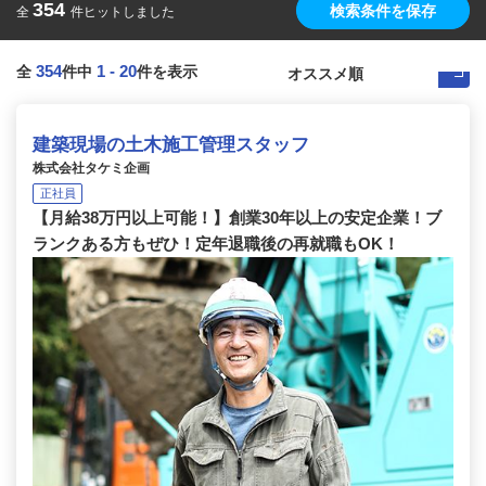
354
検索条件を保存
全
件ヒットしました
354
1
-
20
全
件中
件を表示
建築現場の土木施工管理スタッフ
株式会社タケミ企画
正社員
【月給38万円以上可能！】創業30年以上の安定企業！ブ
ランクある方もぜひ！定年退職後の再就職もOK！