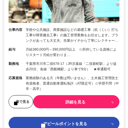
仕事内容
学校や公共施設、商業施設などの基礎工事（杭（くい）打ち
工事や障害撤去工事）の施工管理業務をお任せします。ブラ
ンクがあっても大丈夫。先輩がイチから丁寧にレクチャー…
給与
月給380,000円～390,000円以上 ☆所持している資格によ
りスタート月給が変わりま…
勤務地
千葉県市川市二俣678-17（JR京葉線「二俣新町駅」より徒
歩20分、各線「西船橋駅」より車で9分） ★車通勤可
応募資格
業務経験のある方（年数は問いません）、土木施工管理技士
有資格者、普通自動車運転免許（AT限定可）☆学歴不問（中
卒・高卒）
詳細を見る
後で見る
アピールポイントを見る