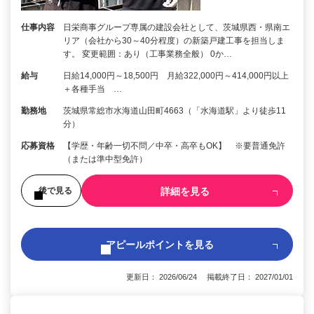
仕事内容
日栄商事グループ専属の建設会社として、茨城県西・県南エ
リア（会社から30～40分程度）の新築戸建工事を担当しま
す。 変更範囲：あり（工事業務全般） 0か…
給与
日給14,000円～18,500円 月給322,000円～414,000円以上
＋各種手当 …
勤務地
茨城県常総市水海道山田町4663（「水海道駅」より徒歩11
分）
応募資格
【学歴・年齢一切不問／中卒・高卒もOK】 ※要普通免許
（または準中型免許）
詳細を見る
後で見る
アピールポイントを見る
更新日： 2026/06/24 掲載終了日： 2027/01/01