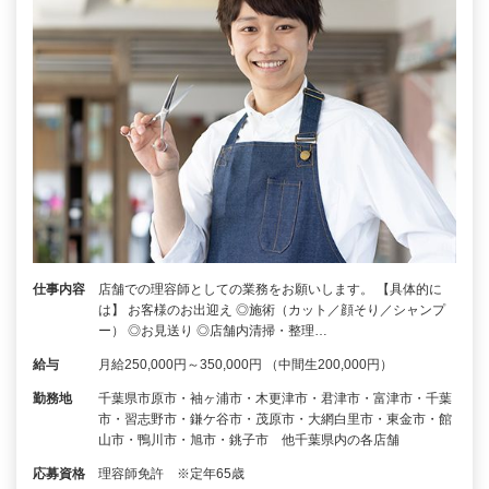
仕事内容
店舗での理容師としての業務をお願いします。 【具体的に
は】 お客様のお出迎え ◎施術（カット／顔そり／シャンプ
ー） ◎お見送り ◎店舗内清掃・整理…
給与
月給250,000円～350,000円 （中間生200,000円）
勤務地
千葉県市原市・袖ヶ浦市・木更津市・君津市・富津市・千葉
市・習志野市・鎌ケ谷市・茂原市・大網白里市・東金市・館
山市・鴨川市・旭市・銚子市 他千葉県内の各店舗
応募資格
理容師免許 ※定年65歳