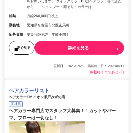
をお願いします。 クイックカットBBはヘアカット専門店だ
から… ・シャンプー・顔そり・カラーは…
給与
月給260,000円以上
勤務地
愛知県名古屋市北区玄馬町
応募資格
要美容師免許 年齢不問！
詳細を見る
後で見る
更新日： 2026/07/23 掲載終了日： 2026/08/11
掲載終了まであと2日
ヘアカラーリスト
ヘアカラーFit! イオン瀬戸みずの店
正社員
ヘアカラー専門店でスタッフ大募集！！カットやパー
マ、ブローは一切なし！