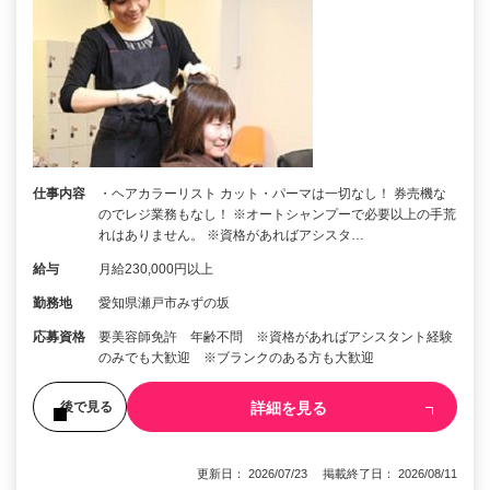
仕事内容
・ヘアカラーリスト カット・パーマは一切なし！ 券売機な
のでレジ業務もなし！ ※オートシャンプーで必要以上の手荒
れはありません。 ※資格があればアシスタ…
給与
月給230,000円以上
勤務地
愛知県瀬戸市みずの坂
応募資格
要美容師免許 年齢不問 ※資格があればアシスタント経験
のみでも大歓迎 ※ブランクのある方も大歓迎
詳細を見る
後で見る
更新日： 2026/07/23 掲載終了日： 2026/08/11