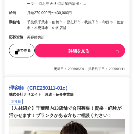
ーマ） ◎お見送り ◎店舗内清掃・…
給与
月給270,000円〜430,000円
勤務地
千葉県千葉市・船橋市・習志野市・我孫子市・印西市・佐倉
市・木更津市 の各店舗
応募資格
美容師免許
詳細を見る
後で見る
更新日： 2026/06/09 掲載終了日： 2026/09/11
理容師（CRE250111-01c）
株式会社クリエイト 派遣・紹介事業部
正社員
【人材紹介】千葉県内33店舗で合同募集！資格・経験が
活かせます！ブランクがある方もご相談ください！