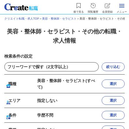
後で見る
閲覧履歴
会員登録
メニュー
クリエイト転職・求人TOP
＞
美容・整体師・セラピスト
＞
美容・整体師・セラピスト・その他の
美容・整体師・セラピスト・その他の転職・
求人情報
検索条件の設定
絞り込む
美容・整体師・セラピスト(すべ
職種
選択
て)
エリア
指定しない
選択
条件
学歴不問
選択