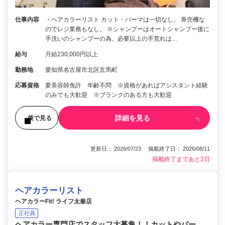
仕事内容
・ヘアカラーリスト カット・パーマは一切なし。 券売機な
のでレジ業務もなし。 ※シャンプーはオートシャンプー後に
手洗いのシャンプーの為、必要以上の手荒れは…
給与
月給230,000円以上
勤務地
愛知県名古屋市北区玄馬町
応募資格
要美容師免許 年齢不問 ※資格があればアシスタント経験
のみでも大歓迎 ※ブランクのある方も大歓迎
詳細を見る
後で見る
更新日： 2026/07/23 掲載終了日： 2026/08/11
掲載終了まであと2日
ヘアカラーリスト
ヘアカラーFit! ライフ太秦店
正社員
ヘアカラー専門店でスタッフ大募集！！カットやパー