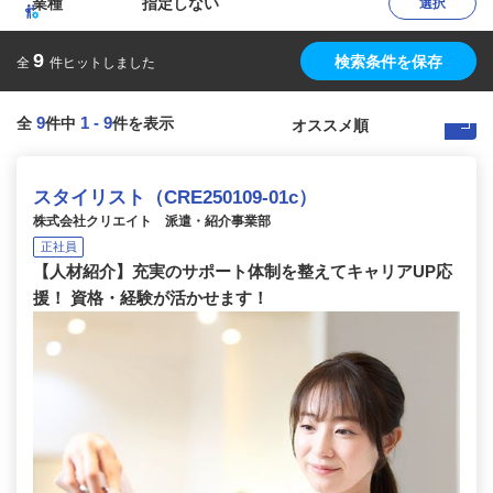
業種
指定しない
選択
9
検索条件を保存
全
件ヒットしました
9
1
-
9
全
件中
件を表示
スタイリスト（CRE250109-01c）
株式会社クリエイト 派遣・紹介事業部
正社員
【人材紹介】充実のサポート体制を整えてキャリアUP応
援！ 資格・経験が活かせます！