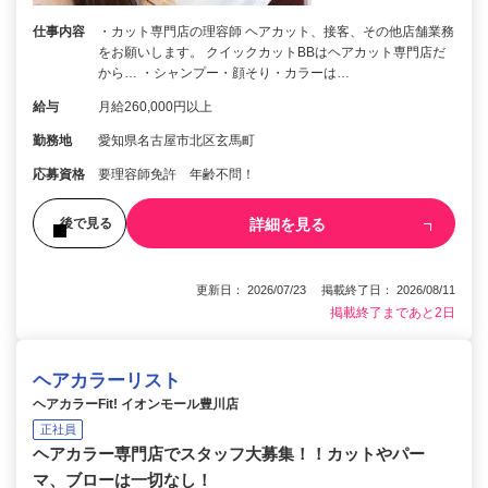
仕事内容
・カット専門店の理容師 ヘアカット、接客、その他店舗業務
をお願いします。 クイックカットBBはヘアカット専門店だ
から… ・シャンプー・顔そり・カラーは…
給与
月給260,000円以上
勤務地
愛知県名古屋市北区玄馬町
応募資格
要理容師免許 年齢不問！
詳細を見る
後で見る
更新日： 2026/07/23 掲載終了日： 2026/08/11
掲載終了まであと2日
ヘアカラーリスト
ヘアカラーFit! イオンモール豊川店
正社員
ヘアカラー専門店でスタッフ大募集！！カットやパー
マ、ブローは一切なし！