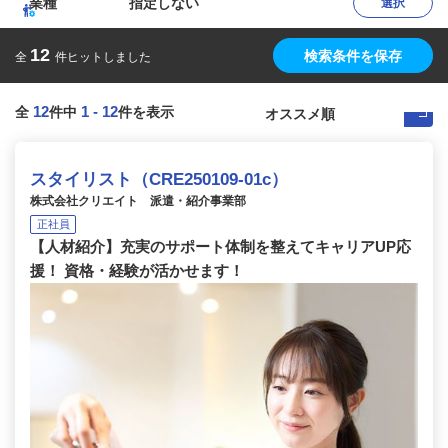
業種
指定しない
選択
12
検索条件を保存
全
件ヒットしました
12
1
-
12
全
件中
件を表示
スタイリスト（CRE250109-01c）
株式会社クリエイト 派遣・紹介事業部
正社員
【人材紹介】充実のサポート体制を整えてキャリアUP応
援！ 資格・経験が活かせます！