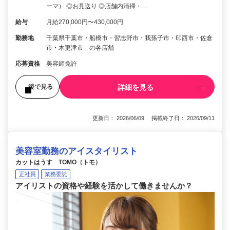
ーマ） ◎お見送り ◎店舗内清掃・…
給与
月給270,000円〜430,000円
勤務地
千葉県千葉市・船橋市・習志野市・我孫子市・印西市・佐倉
市・木更津市 の各店舗
応募資格
美容師免許
詳細を見る
後で見る
更新日： 2026/06/09 掲載終了日： 2026/09/11
美容室勤務のアイスタイリスト
カットはうす TOMO（トモ）
正社員
業務委託
アイリストの資格や経験を活かして働きませんか？