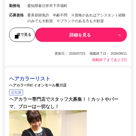
勤務地
愛知県春日井市下市場町
応募資格
要美容師免許 年齢不問 ※資格があればアシスタント経験
のみでも大歓迎 ※ブランクのある方も大歓迎
詳細を見る
後で見る
更新日： 2026/07/23 掲載終了日： 2026/08/11
掲載終了まであと2日
ヘアカラーリスト
ヘアカラーFit! イオンモール豊川店
正社員
ヘアカラー専門店でスタッフ大募集！！カットやパー
マ、ブローは一切なし！