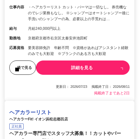
仕事内容
・ヘアカラーリスト カット・パーマは一切なし。 券売機な
のでレジ業務もなし。 ※シャンプーはオートシャンプー後に
手洗いのシャンプーの為、必要以上の手荒れは…
給与
月給240,000円以上
勤務地
京都府京都市右京区太秦安井池田町
応募資格
要美容師免許 年齢不問 ※資格があればアシスタント経験
のみでも大歓迎 ※ブランクのある方も大歓迎
詳細を見る
後で見る
更新日： 2026/07/23 掲載終了日： 2026/08/11
掲載終了まであと2日
ヘアカラーリスト
ヘアカラーFit! イオン浜松志都呂店
正社員
ヘアカラー専門店でスタッフ大募集！！カットやパー