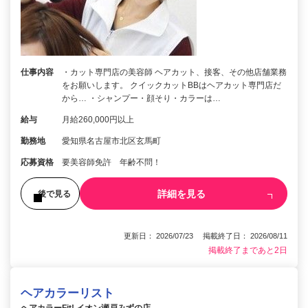
仕事内容
・カット専門店の美容師 ヘアカット、接客、その他店舗業務
をお願いします。 クイックカットBBはヘアカット専門店だ
から… ・シャンプー・顔そり・カラーは…
給与
月給260,000円以上
勤務地
愛知県名古屋市北区玄馬町
応募資格
要美容師免許 年齢不問！
詳細を見る
後で見る
更新日： 2026/07/23 掲載終了日： 2026/08/11
掲載終了まであと2日
ヘアカラーリスト
ヘアカラーFit! イオン瀬戸みずの店