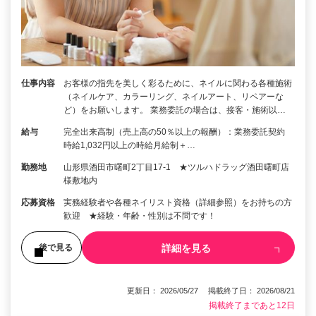
仕事内容
お客様の指先を美しく彩るために、ネイルに関わる各種施術
（ネイルケア、カラーリング、ネイルアート、リペアーな
ど）をお願いします。 業務委託の場合は、接客・施術以…
給与
完全出来高制（売上高の50％以上の報酬）：業務委託契約
時給1,032円以上の時給月給制＋…
勤務地
山形県酒田市曙町2丁目17-1 ★ツルハドラッグ酒田曙町店
様敷地内
応募資格
実務経験者や各種ネイリスト資格（詳細参照）をお持ちの方
歓迎 ★経験・年齢・性別は不問です！
詳細を見る
後で見る
更新日： 2026/05/27 掲載終了日： 2026/08/21
掲載終了まであと12日