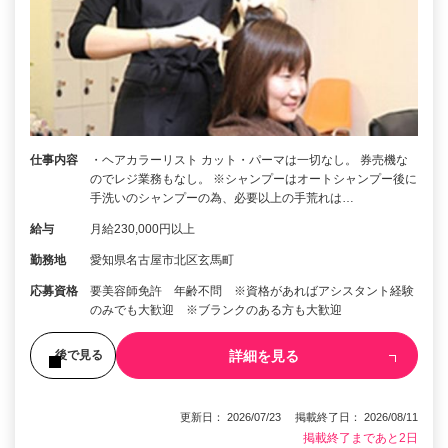
仕事内容
・ヘアカラーリスト カット・パーマは一切なし。 券売機な
のでレジ業務もなし。 ※シャンプーはオートシャンプー後に
手洗いのシャンプーの為、必要以上の手荒れは…
給与
月給230,000円以上
勤務地
愛知県名古屋市北区玄馬町
応募資格
要美容師免許 年齢不問 ※資格があればアシスタント経験
のみでも大歓迎 ※ブランクのある方も大歓迎
詳細を見る
後で見る
更新日： 2026/07/23 掲載終了日： 2026/08/11
掲載終了まであと2日