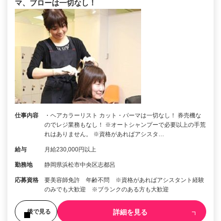
マ、ブローは一切なし！
仕事内容
・ヘアカラーリスト カット・パーマは一切なし！ 券売機な
のでレジ業務もなし！ ※オートシャンプーで必要以上の手荒
れはありません。 ※資格があればアシスタ…
給与
月給230,000円以上
勤務地
静岡県浜松市中央区志都呂
応募資格
要美容師免許 年齢不問 ※資格があればアシスタント経験
のみでも大歓迎 ※ブランクのある方も大歓迎
詳細を見る
後で見る