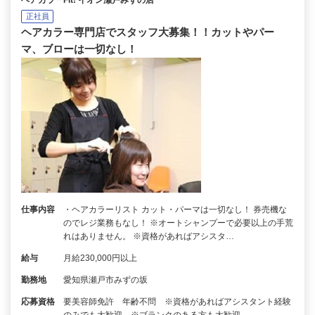
正社員
ヘアカラー専門店でスタッフ大募集！！カットやパー
マ、ブローは一切なし！
仕事内容
・ヘアカラーリスト カット・パーマは一切なし！ 券売機な
のでレジ業務もなし！ ※オートシャンプーで必要以上の手荒
れはありません。 ※資格があればアシスタ…
給与
月給230,000円以上
勤務地
愛知県瀬戸市みずの坂
応募資格
要美容師免許 年齢不問 ※資格があればアシスタント経験
のみでも大歓迎 ※ブランクのある方も大歓迎