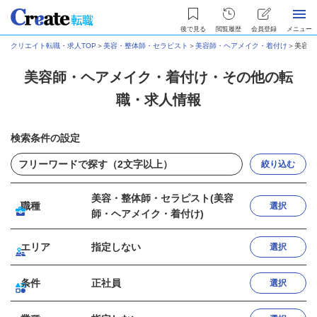
後で見る
閲覧履歴
会員登録
メニュー
クリエイト転職・求人TOP
＞
美容・整体師・セラピスト
＞
美容師・ヘアメイク・着付け
＞
美容師
美容師・ヘアメイク・着付け・その他の転
職・求人情報
検索条件の設定
絞り込む
美容・整体師・セラピスト(美容
職種
選択
師・ヘアメイク・着付け)
エリア
指定しない
選択
条件
正社員
選択