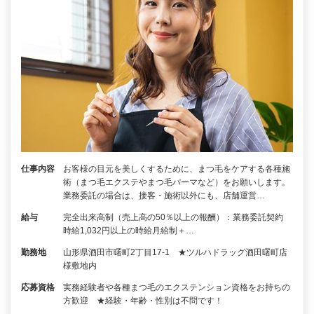
仕事内容
お客様の目元を美しくするために、まつ毛をケアする各種施
術（まつ毛エクステやまつ毛パーマなど）をお願いします。
業務委託の場合は、接客・施術以外にも、店舗運営…
給与
完全出来高制（売上高の50％以上の報酬）：業務委託契約
時給1,032円以上の時給月給制＋…
勤務地
山形県酒田市曙町2丁目17-1 ★ツルハドラッグ酒田曙町店
様敷地内
応募資格
実務経験者や各種まつ毛のエクステンション資格をお持ちの
方歓迎 ★経験・年齢・性別は不問です！