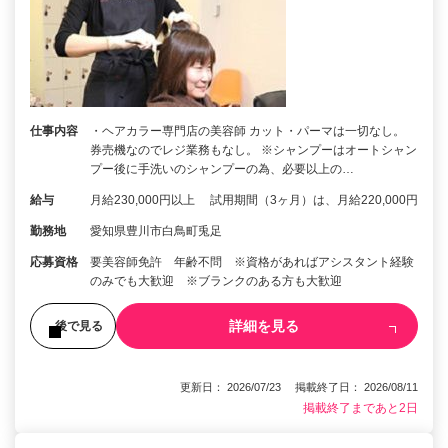
仕事内容
・ヘアカラー専門店の美容師 カット・パーマは一切なし。
券売機なのでレジ業務もなし。 ※シャンプーはオートシャン
プー後に手洗いのシャンプーの為、必要以上の…
給与
月給230,000円以上 試用期間（3ヶ月）は、月給220,000円
勤務地
愛知県豊川市白鳥町兎足
応募資格
要美容師免許 年齢不問 ※資格があればアシスタント経験
のみでも大歓迎 ※ブランクのある方も大歓迎
詳細を見る
後で見る
更新日： 2026/07/23 掲載終了日： 2026/08/11
掲載終了まであと2日