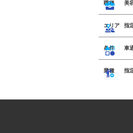
職種
美
エリア
指
条件
車
業種
指