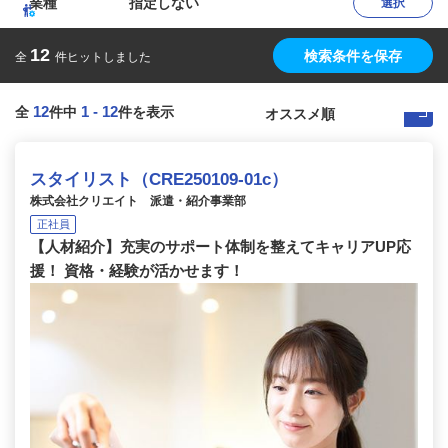
業種
指定しない
選択
12
検索条件を保存
全
件ヒットしました
12
1
-
12
全
件中
件を表示
スタイリスト（CRE250109-01c）
株式会社クリエイト 派遣・紹介事業部
正社員
【人材紹介】充実のサポート体制を整えてキャリアUP応
援！ 資格・経験が活かせます！