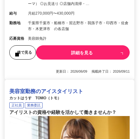
ーマ） ◎お見送り ◎店舗内清掃・…
給与
月給270,000円〜430,000円
勤務地
千葉県千葉市・船橋市・習志野市・我孫子市・印西市・佐倉
市・木更津市 の各店舗
応募資格
美容師免許
詳細を見る
後で見る
更新日： 2026/06/09 掲載終了日： 2026/09/11
美容室勤務のアイスタイリスト
カットはうす TOMO（トモ）
正社員
業務委託
アイリストの資格や経験を活かして働きませんか？