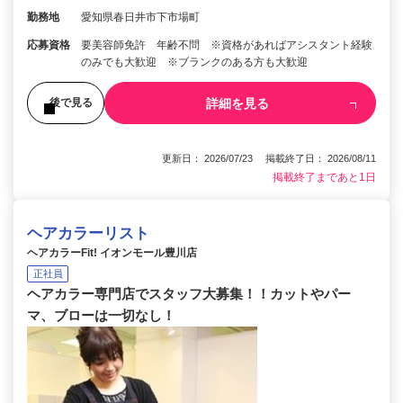
勤務地
愛知県春日井市下市場町
応募資格
要美容師免許 年齢不問 ※資格があればアシスタント経験
のみでも大歓迎 ※ブランクのある方も大歓迎
詳細を見る
後で見る
更新日： 2026/07/23 掲載終了日： 2026/08/11
掲載終了まであと1日
ヘアカラーリスト
ヘアカラーFit! イオンモール豊川店
正社員
ヘアカラー専門店でスタッフ大募集！！カットやパー
マ、ブローは一切なし！