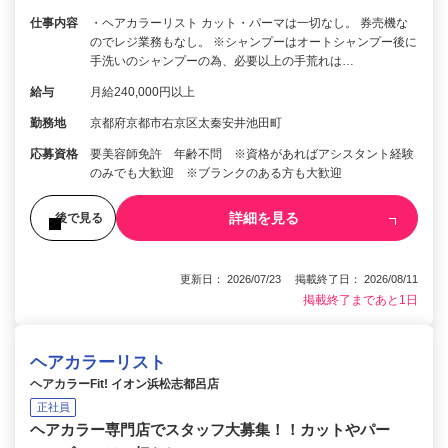
仕事内容
・ヘアカラーリスト カット・パーマは一切なし。 券売機な
のでレジ業務もなし。 ※シャンプーはオートシャンプー後に
手洗いのシャンプーの為、必要以上の手荒れは…
給与
月給240,000円以上
勤務地
京都府京都市右京区太秦安井池田町
応募資格
要美容師免許 年齢不問 ※資格があればアシスタント経験
のみでも大歓迎 ※ブランクのある方も大歓迎
詳細を見る
後で見る
更新日： 2026/07/23 掲載終了日： 2026/08/11
掲載終了まであと1日
ヘアカラーリスト
ヘアカラーFit! イオン浜松志都呂店
正社員
ヘアカラー専門店でスタッフ大募集！！カットやパー