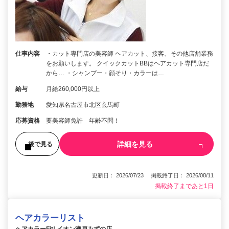
仕事内容
・カット専門店の美容師 ヘアカット、接客、その他店舗業務
をお願いします。 クイックカットBBはヘアカット専門店だ
から… ・シャンプー・顔そり・カラーは…
給与
月給260,000円以上
勤務地
愛知県名古屋市北区玄馬町
応募資格
要美容師免許 年齢不問！
詳細を見る
後で見る
更新日： 2026/07/23 掲載終了日： 2026/08/11
掲載終了まであと1日
ヘアカラーリスト
ヘアカラーFit! イオン瀬戸みずの店