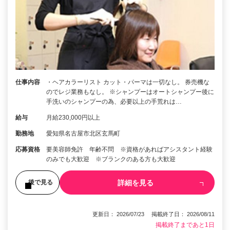
仕事内容
・ヘアカラーリスト カット・パーマは一切なし。 券売機な
のでレジ業務もなし。 ※シャンプーはオートシャンプー後に
手洗いのシャンプーの為、必要以上の手荒れは…
給与
月給230,000円以上
勤務地
愛知県名古屋市北区玄馬町
応募資格
要美容師免許 年齢不問 ※資格があればアシスタント経験
のみでも大歓迎 ※ブランクのある方も大歓迎
詳細を見る
後で見る
更新日： 2026/07/23 掲載終了日： 2026/08/11
掲載終了まであと1日