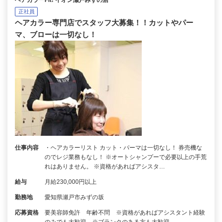
正社員
ヘアカラー専門店でスタッフ大募集！！カットやパー
マ、ブローは一切なし！
仕事内容
・ヘアカラーリスト カット・パーマは一切なし！ 券売機な
のでレジ業務もなし！ ※オートシャンプーで必要以上の手荒
れはありません。 ※資格があればアシスタ…
給与
月給230,000円以上
勤務地
愛知県瀬戸市みずの坂
応募資格
要美容師免許 年齢不問 ※資格があればアシスタント経験
のみでも大歓迎 ※ブランクのある方も大歓迎