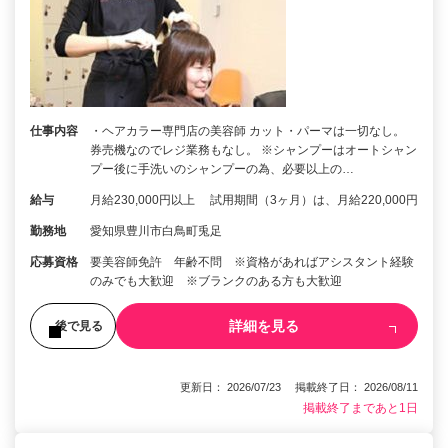
仕事内容
・ヘアカラー専門店の美容師 カット・パーマは一切なし。
券売機なのでレジ業務もなし。 ※シャンプーはオートシャン
プー後に手洗いのシャンプーの為、必要以上の…
給与
月給230,000円以上 試用期間（3ヶ月）は、月給220,000円
勤務地
愛知県豊川市白鳥町兎足
応募資格
要美容師免許 年齢不問 ※資格があればアシスタント経験
のみでも大歓迎 ※ブランクのある方も大歓迎
詳細を見る
後で見る
更新日： 2026/07/23 掲載終了日： 2026/08/11
掲載終了まであと1日