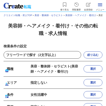
後で見る
閲覧履歴
会員登録
メニュー
クリエイト転職・求人TOP
＞
美容・整体師・セラピスト
＞
美容師・ヘアメイク・着付け
＞
美容師
美容師・ヘアメイク・着付け・その他の転
職・求人情報
検索条件の設定
絞り込む
美容・整体師・セラピスト(美容
職種
選択
師・ヘアメイク・着付け)
エリア
指定しない
選択
条件
女性活躍中
選択