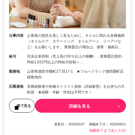
仕事内容
お客様の指先を美しく彩るために、ネイルに関わる各種施術
（ネイルケア、カラーリング、ネイルアート、リペアーな
ど）をお願いします。 業務委託の場合は、接客・施術以…
給与
完全出来高制（売上高の50％以上の報酬）：業務委託契約
時給1,032円以上の時給月給制＋…
勤務地
山形県酒田市曙町2丁目17-1 ★ツルハドラッグ酒田曙町店
様敷地内
応募資格
実務経験者や各種ネイリスト資格（詳細参照）をお持ちの方
歓迎 ★経験・年齢・性別は不問です！
詳細を見る
後で見る
更新日： 2026/05/27 掲載終了日： 2026/08/21
掲載終了まであと11日