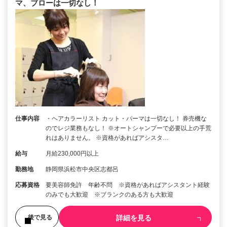
マ、ブローは一切なし！
仕事内容
・ヘアカラーリスト カット・パーマは一切なし！ 券売機な
のでレジ業務もなし！ ※オートシャンプーで必要以上の手荒
れはありません。 ※資格があればアシスタ…
給与
月給230,000円以上
勤務地
静岡県浜松市中央区志都呂
応募資格
要美容師免許 年齢不問 ※資格があればアシスタント経験
のみでも大歓迎 ※ブランクのある方も大歓迎
詳細を見る
後で見る