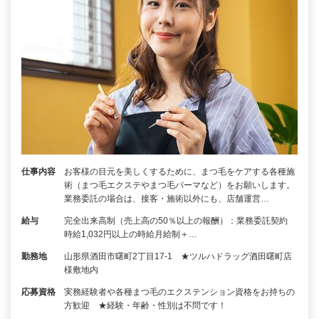
仕事内容
お客様の目元を美しくするために、まつ毛をケアする各種施
術（まつ毛エクステやまつ毛パーマなど）をお願いします。
業務委託の場合は、接客・施術以外にも、店舗運営…
給与
完全出来高制（売上高の50％以上の報酬）：業務委託契約
時給1,032円以上の時給月給制＋…
勤務地
山形県酒田市曙町2丁目17-1 ★ツルハドラッグ酒田曙町店
様敷地内
応募資格
実務経験者や各種まつ毛のエクステンション資格をお持ちの
方歓迎 ★経験・年齢・性別は不問です！