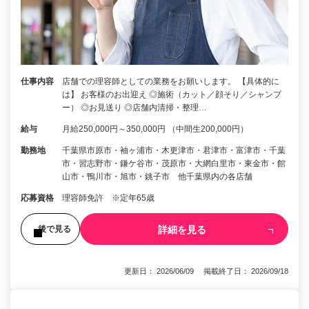
仕事内容
店舗での理容師としての業務をお願いします。 【具体的に
は】 お客様のお出迎え ◎施術（カット／顔そり／シャンプ
ー） ◎お見送り ◎店舗内清掃・整理…
給与
月給250,000円～350,000円 （中間生200,000円）
勤務地
千葉県市原市・袖ヶ浦市・木更津市・君津市・富津市・千葉
市・習志野市・鎌ケ谷市・茂原市・大網白里市・東金市・館
山市・鴨川市・旭市・銚子市 他千葉県内の各店舗
応募資格
理容師免許 ※定年65歳
詳細を見る
後で見る
更新日： 2026/06/09 掲載終了日： 2026/09/18