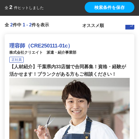
2
検索条件を保存
全
件ヒットしました
2
1
-
2
全
件中
件を表示
理容師（CRE250111-01c）
株式会社クリエイト 派遣・紹介事業部
正社員
【人材紹介】千葉県内33店舗で合同募集！資格・経験が
活かせます！ブランクがある方もご相談ください！