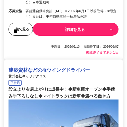
分）★車通勤可
応募資格
要普通自動車免許（MT）※2007年6月1日以前取得（8t限定
可）または、中型自動車第一種運転免許
詳細を見る
後で見る
更新日： 2026/05/13 掲載終了日： 2026/08/07
掲載終了まであと1日
建築資材などの4tウイングドライバー
株式会社キャリアクロス
正社員
設立より右肩上がりに成長中！◆新車庫オープン◆手積
み手下ろしなし◆マイトラックは新車◆選べる働き方