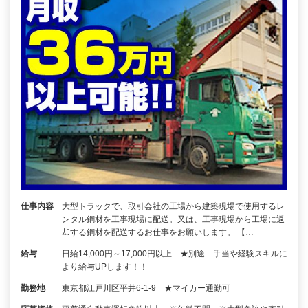
仕事内容
大型トラックで、取引会社の工場から建築現場で使用するレ
ンタル鋼材を工事現場に配送。又は、工事現場から工場に返
却する鋼材を配送するお仕事をお願いします。 【…
給与
日給14,000円～17,000円以上 ★別途 手当や経験スキルに
より給与UPします！！
勤務地
東京都江戸川区平井6-1-9 ★マイカー通勤可