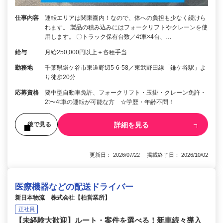
仕事内容
運転エリアは関東圏内！なので、体への負担も少なく続けら
れます。 製品の積み込みにはフォークリフトやクレーンを使
用します。 〇トラック保有台数／4t車×4台、…
給与
月給250,000円以上＋各種手当
勤務地
千葉県鎌ケ谷市東道野辺5-6-58／東武野田線「鎌ケ谷駅」よ
り徒歩20分
応募資格
要中型自動車免許、フォークリフト・玉掛・クレーン免許・
2t〜4t車の運転が可能な方 ☆学歴・年齢不問！
詳細を見る
後で見る
更新日： 2026/07/22 掲載終了日： 2026/10/02
医療機器などの配送ドライバー
新日本物流 株式会社【柏営業所】
正社員
【未経験大歓迎】ルート・案件を選べる！新車続々導入