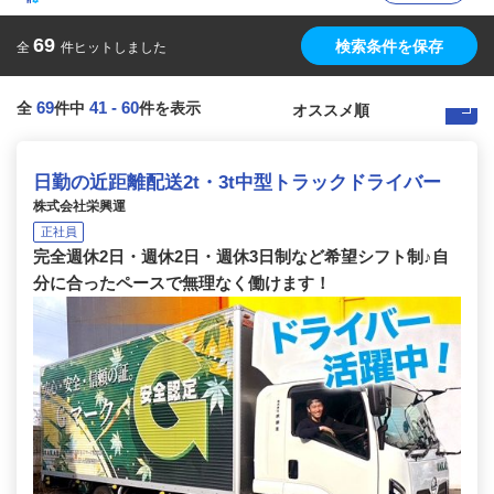
69
検索条件を保存
全
件ヒットしました
69
41
-
60
全
件中
件を表示
日勤の近距離配送2t・3t中型トラックドライバー
株式会社栄興運
正社員
完全週休2日・週休2日・週休3日制など希望シフト制♪自
分に合ったペースで無理なく働けます！