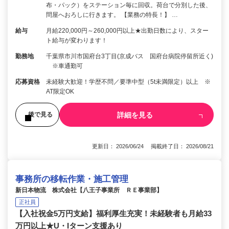
布・パック）をステーション毎に回収。荷台で分別した後、
問屋へおろしに行きます。 【業務の特長！】 …
給与
月給220,000円～260,000円以上★出勤日数により、スター
ト給与が変わります！
勤務地
千葉県市川市国府台3丁目(京成バス 国府台病院停留所近く)
※車通勤可
応募資格
未経験大歓迎！学歴不問／要準中型（5t未満限定）以上 ※
AT限定OK
詳細を見る
後で見る
更新日： 2026/06/24 掲載終了日： 2026/08/21
事務所の移転作業・施工管理
新日本物流 株式会社【八王子事業所 ＲＥ事業部】
正社員
【入社祝金5万円支給】福利厚生充実！未経験者も月給33
万円以上★U・Iターン支援あり