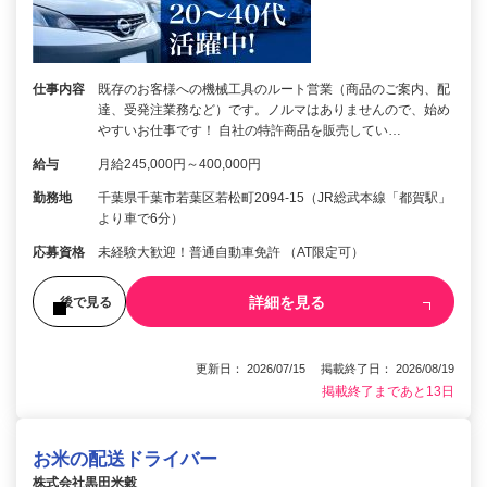
仕事内容
既存のお客様への機械工具のルート営業（商品のご案内、配
達、受発注業務など）です。ノルマはありませんので、始め
やすいお仕事です！ 自社の特許商品を販売してい…
給与
月給245,000円～400,000円
勤務地
千葉県千葉市若葉区若松町2094-15（JR総武本線「都賀駅」
より車で6分）
応募資格
未経験大歓迎！普通自動車免許 （AT限定可）
詳細を見る
後で見る
更新日： 2026/07/15 掲載終了日： 2026/08/19
掲載終了まであと13日
お米の配送ドライバー
株式会社黒田米穀