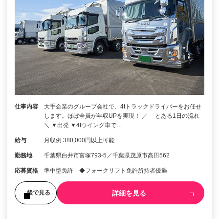
仕事内容
大手企業のグループ会社で、4tトラックドライバーをお任せ
します。ほぼ全員が年収UPを実現！ ／ とある1日の流れ
＼ ▼出発 ▼4tウイング車で…
給与
月収例 380,000円以上可能
勤務地
千葉県白井市富塚793-5／千葉県茂原市高田562
応募資格
準中型免許 ◆フォークリフト免許所持者優遇
詳細を見る
後で見る