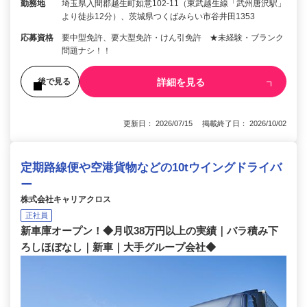
勤務地
埼玉県入間郡越生町如意102-11（東武越生線「武州唐沢駅」
より徒歩12分）、茨城県つくばみらい市谷井田1353
応募資格
要中型免許、要大型免許・けん引免許 ★未経験・ブランク
問題ナシ！！
詳細を見る
後で見る
更新日： 2026/07/15 掲載終了日： 2026/10/02
定期路線便や空港貨物などの10tウイングドライバ
ー
株式会社キャリアクロス
正社員
新車庫オープン！◆月収38万円以上の実績｜バラ積み下
ろしほぼなし｜新車｜大手グループ会社◆