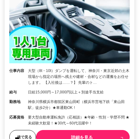
仕事内容
大型（8t・10t）ダンプを運転して、神奈川・東京近郊の土木
現場から指定の場所へ残土や建材・合材などの運搬をお任せ
します。 【入社後は……？】 先輩のト…
給与
日給15,000円～17,000円以上＋別途手当支給
勤務地
神奈川県横浜市都筑区東山田町（横浜市営地下鉄「東山田
駅」徒歩2分）★車通勤OK！
応募資格
要大型自動車運転免許（応相談）★年齢・性別・学歴不問 ★
未経験大歓迎！★30代～60代活躍中！
詳細を見る
後で見る