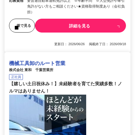
応募資格
要普通自動車運転免許以上 ※年齢不問 ※大型免許や牽引
免許がない方もご相談ください★資格取得制度あり（会社負
担）
詳細を見る
後で見る
更新日： 2026/06/26 掲載終了日： 2026/09/18
機械工具卸のルート営業
株式会社 東和 千葉営業所
正社員
【嬉しい土日祝休み！】未経験者を育てた実績多数！ノ
ルマはありません！