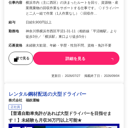
仕事内容
横浜市内（主に西区）の決まったルートを回り、資源物・産
業廃棄物の回収作業をサポートする仕事です。 ◇ドライバー
と二人一組で作業（1人作業なし） ◇回収作…
給与
日給9,900円以上
勤務地
神奈川県横浜市西区平沼1-31-11（相鉄線「平沼橋駅」より
徒歩3分／「横浜駅」東口より徒歩5分）
応募資格
未経験大歓迎、年齢・学歴・性別不問、資格・免許不要
詳細を見る
後で見る
更新日： 2026/07/27 掲載終了日： 2026/09/04
レンタル鋼材配送の大型ドライバー
株式会社 福鉃運輸
正社員
【普通自動車免許があれば大型ドライバーを目指せま
す！】未経験も月収36万円以上可能★