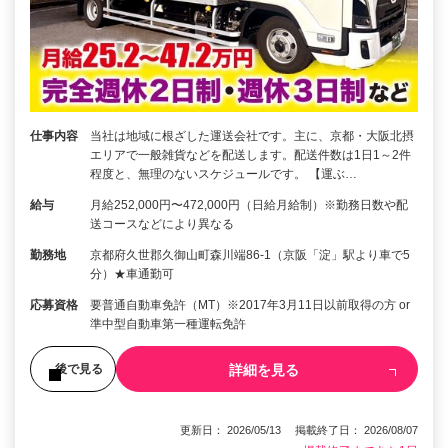
仕事内容
当社は地域に根ざした運送会社です。主に、京都・大阪北摂
エリアで一般雑貨などを配送します。配送件数は1日1～2件
程度と、無理のないスケジュールです。 【運ぶ…
給与
月給252,000円〜472,000円（日給月給制）※勤務日数や配
送コースなどにより異なる
勤務地
京都府久世郡久御山町森川端86-1（京阪「淀」駅より車で5
分）★車通勤可
応募資格
要普通自動車免許（MT）※2017年3月11日以前取得の方 or
準中型自動車第一種運転免許
詳細を見る
後で見る
更新日： 2026/05/13 掲載終了日： 2026/08/07