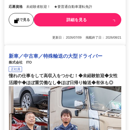
応募資格
未経験者歓迎！ ★要普通自動車運転免許
詳細を見る
後で見る
更新日： 2026/07/09 掲載終了日： 2026/08/21
新車／中古車／特殊輸送の大型ドライバー
株式会社 ITO
正社員
憧れの仕事をして高収入をつかむ！◆未経験歓迎◆女性
活躍中◆ほぼ重労働なし◆ほぼ日帰り輸送◆有休も◎