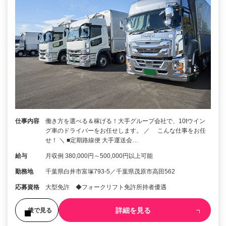
仕事内容
働き方を選べる＆稼げる！大手グループ会社で、10tウイン
グ車のドライバーをお任せします。 ／ こんな仕事をお任
せ！ ＼ ■定期路線便 大手運送会…
給与
月収例 380,000円～500,000円以上可能
勤務地
千葉県白井市富塚793-5／千葉県茂原市高田562
応募資格
大型免許 ◆フォークリフト免許所持者優遇
詳細を見る
後で見る