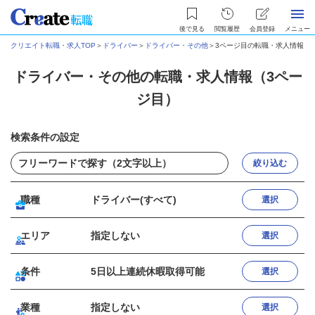
後で見る
閲覧履歴
会員登録
メニュー
クリエイト転職・求人TOP
＞
ドライバー
＞
ドライバー・その他
＞
3ページ目の転職・求人情報
ドライバー・その他の転職・求人情報（3ペー
ジ目）
検索条件の設定
絞り込む
職種
ドライバー(すべて)
選択
エリア
指定しない
選択
条件
5日以上連続休暇取得可能
選択
業種
指定しない
選択