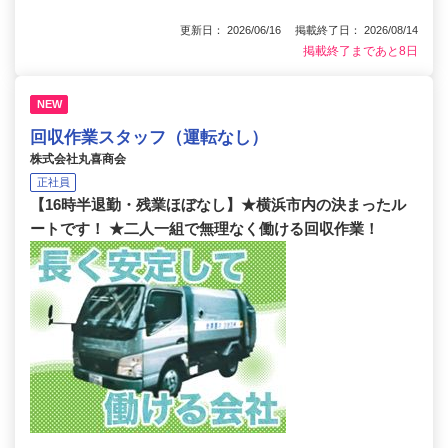
更新日： 2026/06/16 掲載終了日： 2026/08/14
掲載終了まであと8日
NEW
回収作業スタッフ（運転なし）
株式会社丸喜商会
正社員
【16時半退勤・残業ほぼなし】★横浜市内の決まったル
ートです！ ★二人一組で無理なく働ける回収作業！