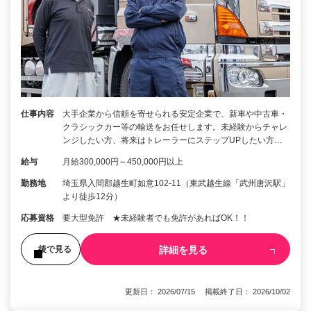
仕事内容
大手企業から信頼を寄せられる安定企業で、新車や中古車・
クラシックカー等の輸送をお任せします。未経験からチャレ
ンジしたい方、将来はトレーラーにステップUPしたい方…
給与
月給300,000円～450,000円以上
勤務地
埼玉県入間郡越生町如意102-11（東武越生線「武州唐沢駅」
より徒歩12分）
応募資格
要大型免許 ★未経験者でも免許があればOK！！
詳細を見る
後で見る
更新日： 2026/07/15 掲載終了日： 2026/10/02