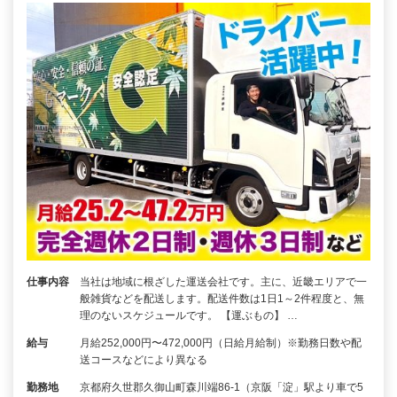
仕事内容
当社は地域に根ざした運送会社です。主に、近畿エリアで一
般雑貨などを配送します。配送件数は1日1～2件程度と、無
理のないスケジュールです。 【運ぶもの】 …
給与
月給252,000円〜472,000円（日給月給制）※勤務日数や配
送コースなどにより異なる
勤務地
京都府久世郡久御山町森川端86-1（京阪「淀」駅より車で5