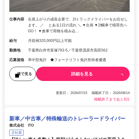
仕事内容
右肩上がりの成長企業で、2tトラックドライバーをお任せし
ます。 ／ とある1日の流れ ＼ ▼出発 ▼2t幌車で積荷先へ
GO！ ▼倉庫で荷物を積み込…
給与
月収例320,000円以上可能
勤務地
千葉県白井市富塚793-5／千葉県茂原市高田562
応募資格
準中型免許 ◆フォークリフト免許所持者優遇
詳細を見る
後で見る
更新日： 2026/07/23 掲載終了日： 2026/08/14
掲載終了まであと8日
新車／中古車／特殊輸送のトレーラードライバー
株式会社 ITO
正社員