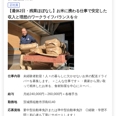
正社員
【週休2日・残業ほぼなし】お米に携わる仕事で安定した
収入と理想のワークライフバランスを☆
仕事内容
未経験者歓迎！人々の暮らしに欠かせないお米の配送ドライ
バーを募集します。 ＜こんな仕事です＞ ・農家から買い取
って精米したお米を、食材卸屋を中心にスーパ…
給与
月給240,000円～260,000円＋各種手当
勤務地
茨城県稲敷市浮島6140
応募資格
要中型自動車免許または準中型自動車免許 ◎経験・学歴不
問！初心者も丁寧にサポートします！