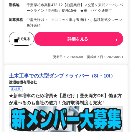
勤務地
千葉県柏市高柳473-12【柏営業所】＜交通＞東武アーバンパ
ークライン「高柳駅」徒歩15分 ★車・バイク通勤可
応募資格
中型免許以上 ※ユニック車は玉掛け・小型移動式クレーン
免許必須
詳細を見る
後で見る
更新日： 2026/07/09 掲載終了日： 2026/08/21
土木工事での大型ダンプドライバー（8t・10t）
渡辺建機有限会社
正社員
★新車増車のため増員★【昼だけ｜昼夜両方OK】働き方
が選べるのも当社の魅力！免許取得制度も充実！