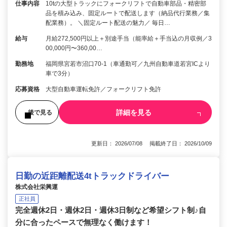
仕事内容
10tの大型トラックにフォークリフトで自動車部品・精密部
品を積み込み、固定ルートで配送します（納品代行業務／集
配業務）。 ＼固定ルート配送の魅力／ 毎日…
給与
月給272,500円以上＋別途手当（能率給＋手当込の月収例／3
00,000円〜360,00…
勤務地
福岡県宮若市沼口70-1（車通勤可／九州自動車道若宮ICより
車で3分）
応募資格
大型自動車運転免許／フォークリフト免許
詳細を見る
後で見る
更新日： 2026/07/08 掲載終了日： 2026/10/09
日勤の近距離配送4tトラックドライバー
株式会社栄興運
正社員
完全週休2日・週休2日・週休3日制など希望シフト制♪自
分に合ったペースで無理なく働けます！