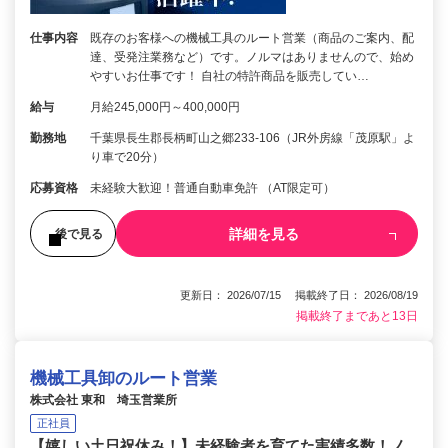
仕事内容
既存のお客様への機械工具のルート営業（商品のご案内、配
達、受発注業務など）です。ノルマはありませんので、始め
やすいお仕事です！ 自社の特許商品を販売してい…
給与
月給245,000円～400,000円
勤務地
千葉県長生郡長柄町山之郷233-106（JR外房線「茂原駅」よ
り車で20分）
応募資格
未経験大歓迎！普通自動車免許 （AT限定可）
詳細を見る
後で見る
更新日： 2026/07/15 掲載終了日： 2026/08/19
掲載終了まであと13日
機械工具卸のルート営業
株式会社 東和 埼玉営業所
正社員
【嬉しい土日祝休み！】未経験者を育てた実績多数！ノ