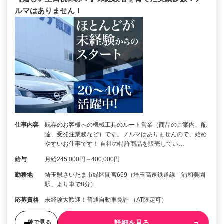
ルマはありません！
仕事内容
既存のお客様への機械工具のルート営業（商品のご案内、配
達、受発注業務など）です。ノルマはありませんので、始め
やすいお仕事です！ 自社の特許商品を販売してい…
給与
月給245,000円～400,000円
勤務地
埼玉県さいたま市緑区間宮669（埼玉高速鉄道線「浦和美園
駅」より車で8分）
応募資格
未経験大歓迎！普通自動車免許 （AT限定可）
詳細を見る
後で見る