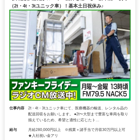
（2t・4t・3tユニック車）！基本土日祝休み♪
仕事内容
2t・4t・3tユニック車にて、医療機器の輸送、レンタル品の
配送回収をお願いします。 ●2t〜大型まで豊富な車両を取り
揃えているため、希望と適性に応じたト…
給与
月給280,000円以上 ※残業＋諸手当で月収30万円以上可
★入社祝い金アリ