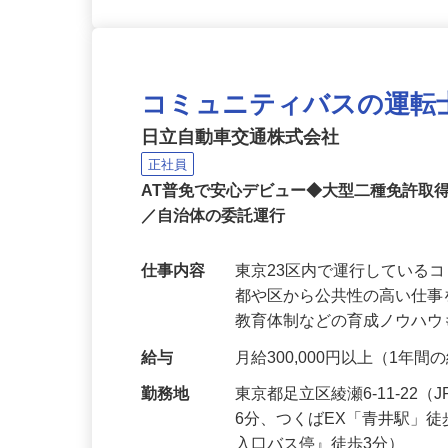
コミュニティバスの運転
日立自動車交通株式会社
正社員
AT普免で安心デビュー◆大型二種免許取
／自治体の委託運行
仕事内容
東京23区内で運行している
都や区から公共性の高い仕
教育体制などの育成ノウハ
給与
月給300,000円以上（1年
勤務地
東京都足立区綾瀬6-11-2