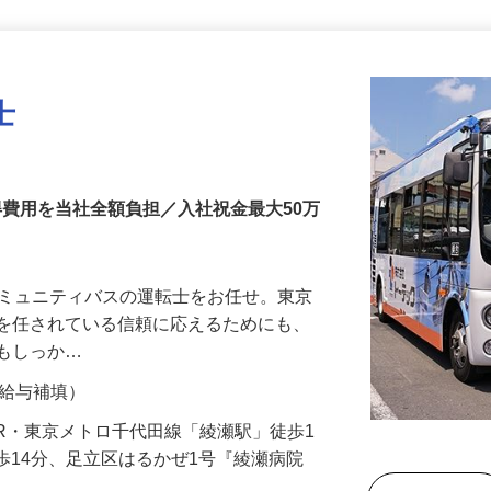
更新日： 2026/07/21 掲載終了日： 2026/08/31
士
得費用を当社全額負担／入社祝金最大50万
コミュニティバスの運転士をお任せ。東京
事を任されている信頼に応えるためにも、
ウもしっか…
間の給与補填）
2（JR・東京メトロ千代田線「綾瀬駅」徒歩1