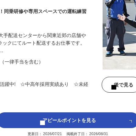
迎！同乗研修や専用スペースでの運転練習
を大手配送センターから関東近郊の店舗や
トラックにてルート配送するお仕事です。
ブ…
00円 （一律手当を含む）
名
男女活躍中! ☆中高年採用実績あり ☆未経
後で見
アピールポイントを見る