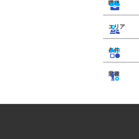
職種
エリア
条件
業種