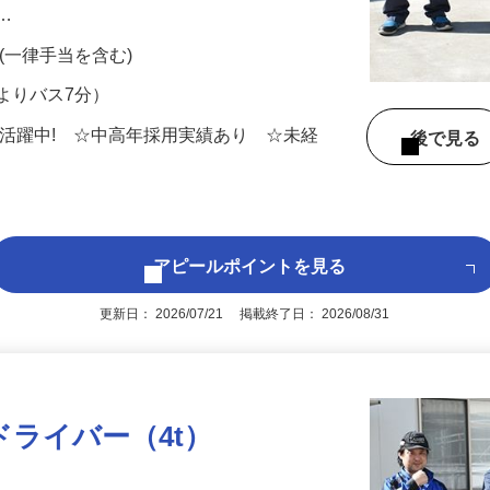
トラックにてルート配送するお仕事です。
ブ…
0円 (一律手当を含む)
よりバス7分）
男女活躍中! ☆中高年採用実績あり ☆未経
後で見
アピールポイントを見る
更新日： 2026/07/21 掲載終了日： 2026/08/31
ドライバー（4t）