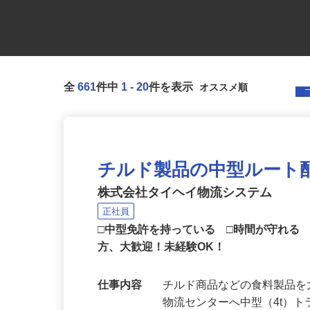
全
661
件中
1
-
20
件を表示
チルド製品の中型ルート配
株式会社タイヘイ物流システム
正社員
□中型免許を持っている □時間が守れる
方、大歓迎！未経験OK！
仕事内容
チルド商品などの食料製品