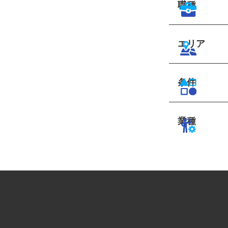
職種
エリア
条件
業種