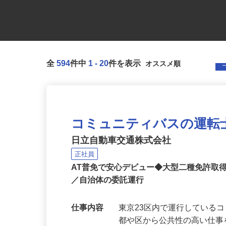
全
594
件中
1
-
20
件を表示
コミュニティバスの運転
日立自動車交通株式会社
正社員
AT普免で安心デビュー◆大型二種免許取
／自治体の委託運行
仕事内容
東京23区内で運行している