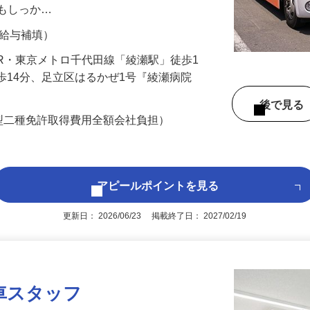
事を任されている信頼に応えるためにも、
ウもしっか…
間の給与補填）
2（JR・東京メトロ千代田線「綾瀬駅」徒歩1
徒歩14分、足立区はるかぜ1号『綾瀬病院
後で見
型二種免許取得費用全額会社負担）
アピールポイントを見る
更新日： 2026/06/23 掲載終了日： 2027/02/19