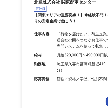
配車センターでの営業配
北通株式会社 関東配車センター
正社員
【関東エリアの重要拠点！】◆経験不問
りの安定企業で働こう！
仕事内容
「荷物を届けたい」荷主企
送会社の間をつなぐお仕事
専門システムを使って収集
給与
月給320,000円〜490,000
勤務地
埼玉県久喜市菖蒲町新堀41
分）
応募資格
経験／資格／学歴／性別不