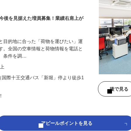
車スタッフ
！今後を見据えた増員募集！業績右肩上が
業と目的地に合った「荷物を運びたい」運
です。全国の空車情報と荷物情報を電話と
し、条件を調…
円以上
9（国際十王交通バス「新堀」停より徒歩1
後で見
問！