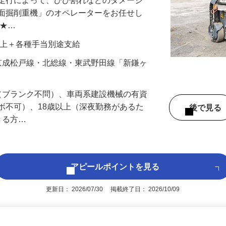
の走行によって、ひび割れなどのダメージ
路面掘削重機」のオペレーターをお任せし
 ★…
00円以上＋各種手当別途支給
8／京成松戸線・北総線・東武野田線「新鎌ヶ
（ブランク不問）、車両系建設機械の有資
ボ不可）、18歳以上（深夜勤務があるた
後で見
きる方…
アピールポイントを見る
更新日： 2026/07/30 掲載終了日： 2026/10/09