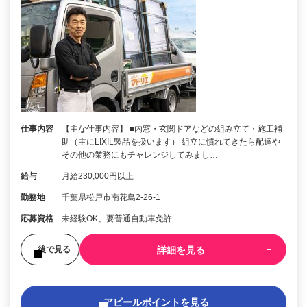
仕事内容
【主な仕事内容】 ■内窓・玄関ドアなどの組み立て・施工補
助（主にLIXIL製品を扱います） 組立に慣れてきたら配達や
その他の業務にもチャレンジしてみまし…
給与
月給230,000円以上
勤務地
千葉県松戸市南花島2-26-1
応募資格
未経験OK、要普通自動車免許
詳細を見る
後で見る
アピールポイントを見る