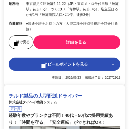
勤務地
東京都足立区綾瀬6-11-22（JR・東京メトロ千代田線「綾瀬
駅」徒歩16分、つくばEX「青井駅」徒歩14分、足立区はる
かぜ1号『綾瀬病院入口バス停』徒歩3分）
応募資格
●普通免許をお持ちの方（大型二種免許取得費用全額会社負
担）
詳細を見る
後で見る
アピールポイントを見る
更新日： 2026/06/23 掲載終了日： 2027/02/19
チルド製品の大型配送ドライバー
株式会社タイヘイ物流システム
正社員
経験年数やブランクは不問！40代・50代の採用実績あ
り！「時間を守る」「安全運転」ができればOK！