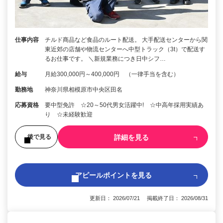
仕事内容
チルド商品など食品のルート配送。 大手配送センターから関
東近郊の店舗や物流センターへ中型トラック（3t）で配送す
るお仕事です。 ＼新規業務につき日中シフ…
給与
月給300,000円～400,000円 （一律手当を含む）
勤務地
神奈川県相模原市中央区田名
応募資格
要中型免許 ☆20～50代男女活躍中! ☆中高年採用実績あ
り ☆未経験歓迎
詳細を見る
後で見る
アピールポイントを見る
更新日： 2026/07/21 掲載終了日： 2026/08/31