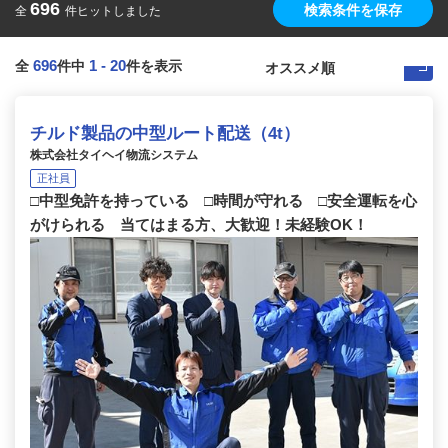
696
検索条件を保存
全
件ヒットしました
696
1
-
20
全
件中
件を表示
チルド製品の中型ルート配送（4t）
株式会社タイヘイ物流システム
正社員
□中型免許を持っている □時間が守れる □安全運転を心
がけられる 当てはまる方、大歓迎！未経験OK！