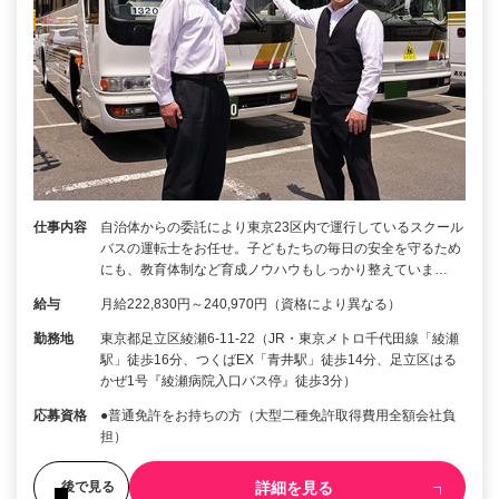
仕事内容
自治体からの委託により東京23区内で運行しているスクール
バスの運転士をお任せ。子どもたちの毎日の安全を守るため
にも、教育体制など育成ノウハウもしっかり整えていま…
給与
月給222,830円～240,970円（資格により異なる）
勤務地
東京都足立区綾瀬6-11-22（JR・東京メトロ千代田線「綾瀬
駅」徒歩16分、つくばEX「青井駅」徒歩14分、足立区はる
かぜ1号『綾瀬病院入口バス停』徒歩3分）
応募資格
●普通免許をお持ちの方（大型二種免許取得費用全額会社負
担）
詳細を見る
後で見る