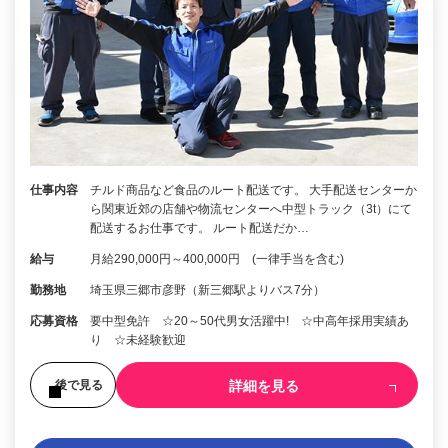
仕事内容
チルド商品など食品のルート配送です。 大手配送センターか
ら関東近郊の店舗や物流センターへ中型トラック（3t）にて
配送するお仕事です。 ルート配送だか…
給与
月給290,000円～400,000円 (一律手当を含む)
勤務地
埼玉県三郷市彦野（新三郷駅よりバス7分）
応募資格
要中型免許 ☆20～50代男女活躍中! ☆中高年採用実績あ
り ☆未経験歓迎
詳細を見る
後で見る