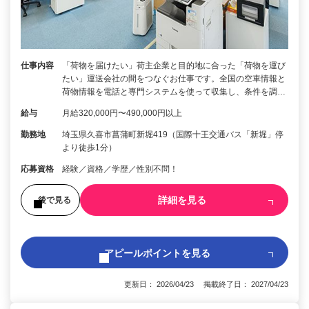
仕事内容
「荷物を届けたい」荷主企業と目的地に合った「荷物を運び
たい」運送会社の間をつなぐお仕事です。全国の空車情報と
荷物情報を電話と専門システムを使って収集し、条件を調…
給与
月給320,000円〜490,000円以上
勤務地
埼玉県久喜市菖蒲町新堀419（国際十王交通バス「新堀」停
より徒歩1分）
応募資格
経験／資格／学歴／性別不問！
詳細を見る
後で見る
アピールポイントを見る
更新日： 2026/04/23 掲載終了日： 2027/04/23