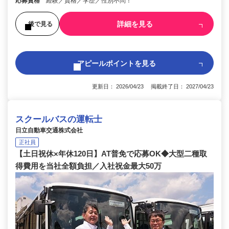
応募資格
経験／資格／学歴／性別不問！
詳細を見る
後で見る
アピールポイントを見る
更新日： 2026/04/23 掲載終了日： 2027/04/23
スクールバスの運転士
日立自動車交通株式会社
正社員
【土日祝休×年休120日】AT普免で応募OK◆大型二種取
得費用を当社全額負担／入社祝金最大50万