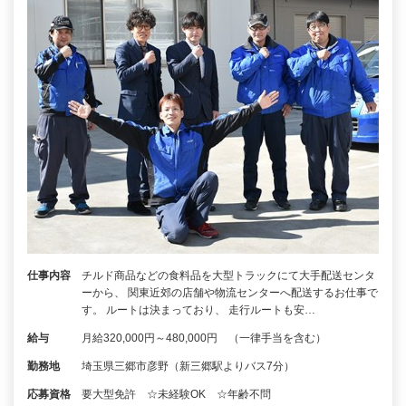
仕事内容
チルド商品などの食料品を大型トラックにて大手配送センタ
ーから、 関東近郊の店舗や物流センターへ配送するお仕事で
す。 ルートは決まっており、 走行ルートも安…
給与
月給320,000円～480,000円 （一律手当を含む）
勤務地
埼玉県三郷市彦野（新三郷駅よりバス7分）
応募資格
要大型免許 ☆未経験OK ☆年齢不問