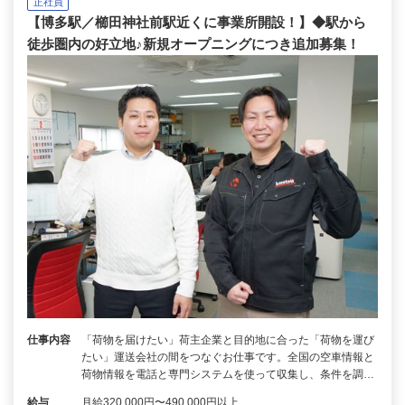
正社員
【博多駅／櫛田神社前駅近くに事業所開設！】◆駅から
徒歩圏内の好立地♪新規オープニングにつき追加募集！
仕事内容
「荷物を届けたい」荷主企業と目的地に合った「荷物を運び
たい」運送会社の間をつなぐお仕事です。全国の空車情報と
荷物情報を電話と専門システムを使って収集し、条件を調…
給与
月給320,000円〜490,000円以上