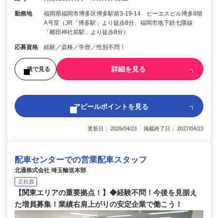
勤務地
福岡県福岡市博多区博多駅前3-19-14 ビーエスビル博多8階
A号室（JR「博多駅」より徒歩8分、福岡市地下鉄七隈線
「櫛田神社前駅」より徒歩8分）
応募資格
経験／資格／学歴／性別不問！
詳細を見る
後で見る
アピールポイントを見る
更新日： 2026/04/23 掲載終了日： 2027/04/23
配車センターでの営業配車スタッフ
北通株式会社 埼玉輸送本部
正社員
【関東エリアの重要拠点！】◆経験不問！今後を見据え
た増員募集！業績右肩上がりの安定企業で働こう！