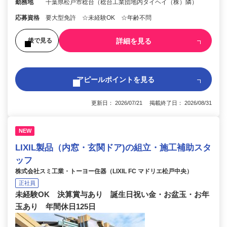
勤務地
千葉県松戸市稔台（稔台工業団地内タイヘイ（株）隣）
応募資格
要大型免許 ☆未経験OK ☆年齢不問
詳細を見る
後で見る
アピールポイントを見る
更新日： 2026/07/21 掲載終了日： 2026/08/31
NEW
LIXIL製品（内窓・玄関ドア)の組立・施工補助スタ
ッフ
株式会社スミ工業・トーヨー住器（LIXIL FC マドリエ松戸中央）
正社員
未経験OK 決算賞与あり 誕生日祝い金・お盆玉・お年
玉あり 年間休日125日