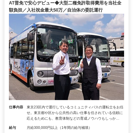
AT普免で安心デビュー◆大型二種免許取得費用を当社全
額負担／入社祝金最大50万／自治体の委託運行
仕事内容
東京23区内で運行しているコミュニティバスの運転士をお任
せ。東京都や区から公共性の高い仕事を任されている信頼に
応えるためにも、教育体制などの育成ノウハウもしっか…
給与
月給300,000円以上（1年間の給与補填）