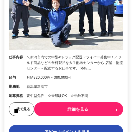
仕事内容
＼新潟市内での中型4tトラック配送ドライバー募集中！／ チ
ルド商品などの食料製品を大手配送センターから 店舗・物流
センターへ配送するお仕事です。 移転…
給与
月給320,000円～380,000円
勤務地
新潟県新潟市
応募資格
要中型免許 ☆未経験OK ☆年齢不問
詳細を見る
後で見る
アピールポイントを見る