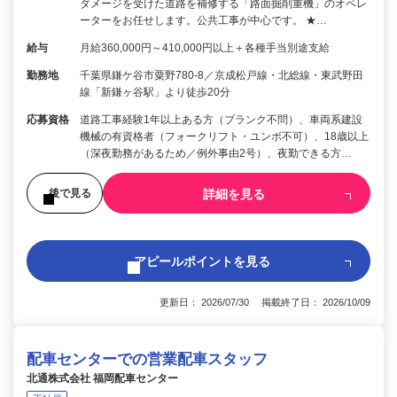
ダメージを受けた道路を補修する「路面掘削重機」のオペレ
ーターをお任せします。公共工事が中心です。 ★…
給与
月給360,000円～410,000円以上＋各種手当別途支給
勤務地
千葉県鎌ケ谷市粟野780-8／京成松戸線・北総線・東武野田
線「新鎌ヶ谷駅」より徒歩20分
応募資格
道路工事経験1年以上ある方（ブランク不問）、車両系建設
機械の有資格者（フォークリフト・ユンボ不可）、18歳以上
（深夜勤務があるため／例外事由2号）、夜勤できる方…
詳細を見る
後で見る
アピールポイントを見る
更新日： 2026/07/30 掲載終了日： 2026/10/09
配車センターでの営業配車スタッフ
北通株式会社 福岡配車センター