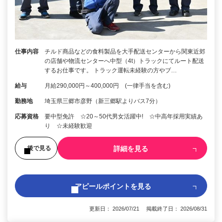
仕事内容
チルド商品などの食料製品を大手配送センターから関東近郊
の店舗や物流センターへ中型（4t）トラックにてルート配送
するお仕事です。 トラック運転未経験の方やブ…
給与
月給290,000円～400,000円 (一律手当を含む)
勤務地
埼玉県三郷市彦野（新三郷駅よりバス7分）
応募資格
要中型免許 ☆20～50代男女活躍中! ☆中高年採用実績あ
り ☆未経験歓迎
詳細を見る
後で見る
アピールポイントを見る
更新日： 2026/07/21 掲載終了日： 2026/08/31