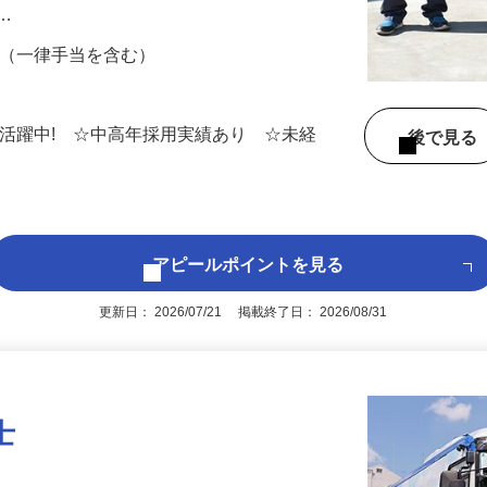
トラックにてルート配送するお仕事です。
ブ…
00円 （一律手当を含む）
名
男女活躍中! ☆中高年採用実績あり ☆未経
後で見
アピールポイントを見る
更新日： 2026/07/21 掲載終了日： 2026/08/31
士