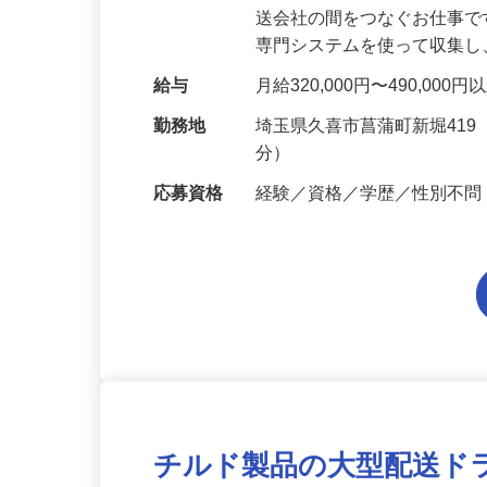
仕事内容
「荷物を届けたい」荷主企
送会社の間をつなぐお仕事
専門システムを使って収集
給与
月給320,000円〜490,000
勤務地
埼玉県久喜市菖蒲町新堀41
分）
応募資格
経験／資格／学歴／性別不