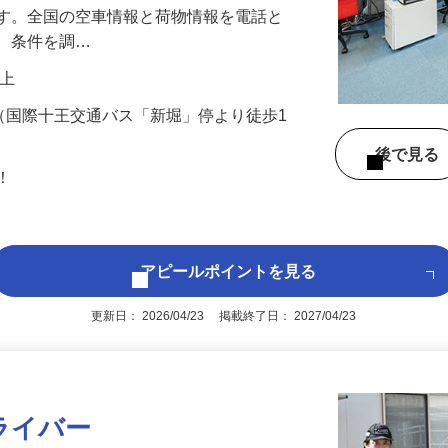
業と目的地に合った「荷物を運びたい」運
です。全国の空車情報と荷物情報を電話と
し、条件を調…
円以上
9（国際十王交通バス「新堀」停より徒歩1
後で見
問！
アピールポイントを見る
更新日： 2026/04/23 掲載終了日： 2027/04/23