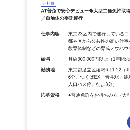
日立自動車交通株式会社
正社員
AT普免で安心デビュー◆大型二種免許取
／自治体の委託運行
仕事内容
東京23区内で運行している
都や区から公共性の高い仕
教育体制などの育成ノウハ
給与
月給300,000円以上（1年
勤務地
東京都足立区綾瀬6-11-2
6分、つくばEX「青井駅」
入口バス停』徒歩3分）
応募資格
●普通免許をお持ちの方（大