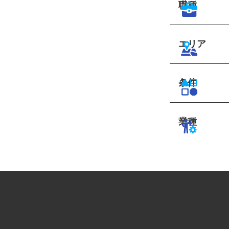
職種
エリア
条件
業種