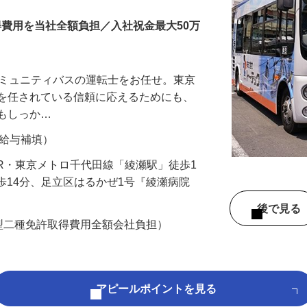
得費用を当社全額負担／入社祝金最大50万
コミュニティバスの運転士をお任せ。東京
事を任されている信頼に応えるためにも、
ウもしっか…
間の給与補填）
2（JR・東京メトロ千代田線「綾瀬駅」徒歩1
徒歩14分、足立区はるかぜ1号『綾瀬病院
後で見
型二種免許取得費用全額会社負担）