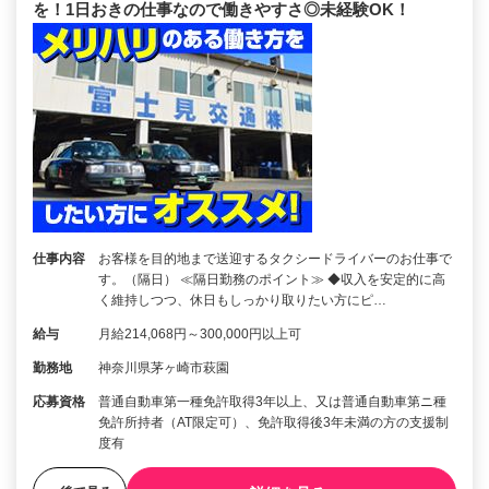
を！1日おきの仕事なので働きやすさ◎未経験OK！
仕事内容
お客様を目的地まで送迎するタクシードライバーのお仕事で
す。（隔日） ≪隔日勤務のポイント≫ ◆収入を安定的に高
く維持しつつ、休日もしっかり取りたい方にピ…
給与
月給214,068円～300,000円以上可
勤務地
神奈川県茅ヶ崎市萩園
応募資格
普通自動車第一種免許取得3年以上、又は普通自動車第ニ種
免許所持者（AT限定可）、免許取得後3年未満の方の支援制
度有