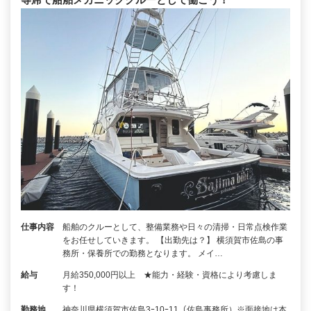
仕事内容
船舶のクルーとして、整備業務や日々の清掃・日常点検作業
をお任せしていきます。 【出勤先は？】 横須賀市佐島の事
務所・保養所での勤務となります。 メイ…
給与
月給350,000円以上 ★能力・経験・資格により考慮しま
す！
勤務地
神奈川県横須賀市佐島3ｰ10ｰ11（佐島事務所）※面接地は本