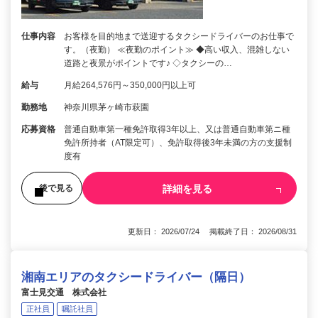
仕事内容
お客様を目的地まで送迎するタクシードライバーのお仕事で
す。（夜勤） ≪夜勤のポイント≫ ◆高い収入、混雑しない
道路と夜景がポイントです♪ ◇タクシーの…
給与
月給264,576円～350,000円以上可
勤務地
神奈川県茅ヶ崎市萩園
応募資格
普通自動車第一種免許取得3年以上、又は普通自動車第ニ種
免許所持者（AT限定可）、免許取得後3年未満の方の支援制
度有
詳細を見る
後で見る
更新日： 2026/07/24 掲載終了日： 2026/08/31
湘南エリアのタクシードライバー（隔日）
富士見交通 株式会社
正社員
嘱託社員