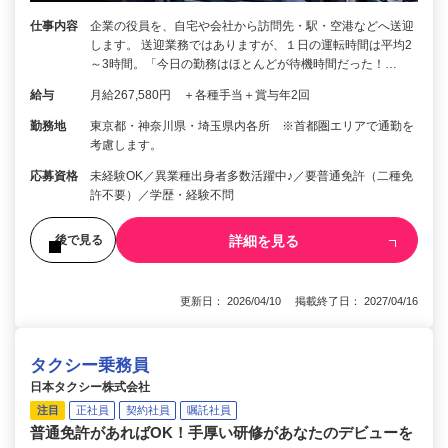
仕事内容
企業の役員を、自宅や会社から訪問先・駅・空港などへ送迎
します。 送迎業務ではありますが、１日の運転時間は平均2
～3時間。「今日の勤務はほとんどが待機時間だった！…
給与
月給267,580円 ＋各種手当＋賞与年2回
勤務地
東京都・神奈川県・埼玉県内各所 ※首都圏エリアで通勤を
考慮します。
応募資格
未経験OK／異業種出身者多数活躍中♪／要普通免許（二種免
許不要）／学歴・経験不問
詳細を見る
後で見る
更新日： 2026/04/10 掲載終了日： 2027/04/16
タクシー乗務員
日本タクシー株式会社
注目
正社員
契約社員
嘱託社員
普通免許があればOK！手厚い研修があなたのデビューを