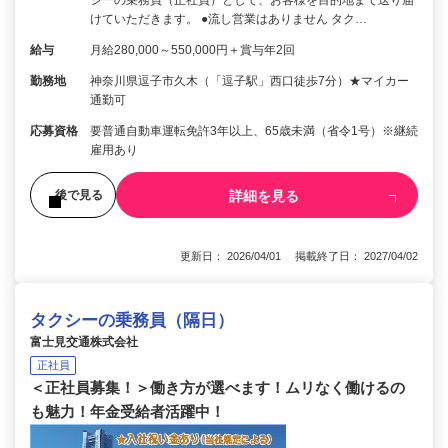
けていただきます。 ●流し営業はありません タク…
給与
月給280,000～550,000円＋賞与年2回
勤務地
神奈川県逗子市久木（「逗子駅」西口徒歩7分）★マイカー
通勤可
応募資格
要普通自動車運転免許3年以上、65歳未満（省令1号）※継続
雇用あり
詳細を見る
後で見る
更新日： 2026/04/01 掲載終了日： 2027/04/02
タクシーの乗務員（隔日）
富士見交通株式会社
正社員
＜正社員募集！＞働き方が選べます！ムリなく働けるの
も魅力！年金受給者活躍中！