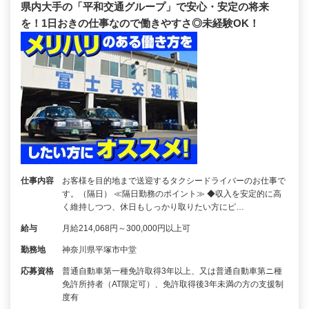
県内大手の「平和交通グループ」で安心・安定の将来
を！1日おきの仕事なので働きやすさ◎未経験OK！
仕事内容
お客様を目的地まで送迎するタクシードライバーのお仕事で
す。（隔日） ≪隔日勤務のポイント≫ ◆収入を安定的に高
く維持しつつ、休日もしっかり取りたい方にピ…
給与
月給214,068円～300,000円以上可
勤務地
神奈川県平塚市中堂
応募資格
普通自動車第一種免許取得3年以上、又は普通自動車第ニ種
免許所持者（AT限定可）、免許取得後3年未満の方の支援制
度有