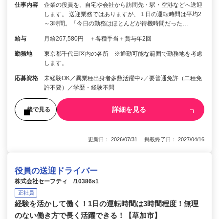
仕事内容
企業の役員を、自宅や会社から訪問先・駅・空港などへ送迎
します。 送迎業務ではありますが、１日の運転時間は平均2
～3時間。「今日の勤務はほとんどが待機時間だった…
給与
月給267,580円 ＋各種手当＋賞与年2回
勤務地
東京都千代田区内の各所 ※通勤可能な範囲で勤務地を考慮
します。
応募資格
未経験OK／異業種出身者多数活躍中♪／要普通免許（二種免
許不要）／学歴・経験不問
詳細を見る
後で見る
更新日： 2026/07/31 掲載終了日： 2027/04/16
役員の送迎ドライバー
株式会社セーフティ /10386s1
正社員
経験を活かして働く！1日の運転時間は3時間程度！無理
のない働き方で長く活躍できる！【草加市】