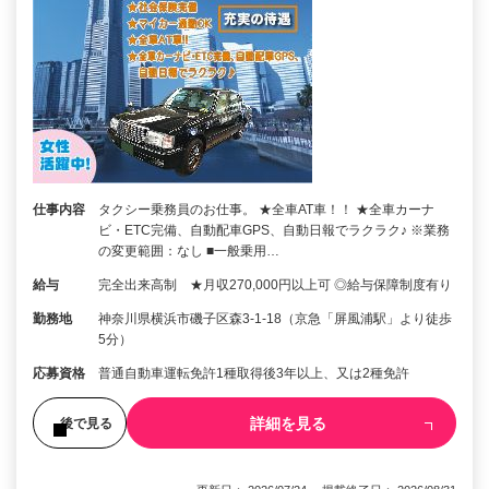
仕事内容
タクシー乗務員のお仕事。 ★全車AT車！！ ★全車カーナ
ビ・ETC完備、自動配車GPS、自動日報でラクラク♪ ※業務
の変更範囲：なし ■一般乗用…
給与
完全出来高制 ★月収270,000円以上可 ◎給与保障制度有り
勤務地
神奈川県横浜市磯子区森3-1-18（京急「屏風浦駅」より徒歩
5分）
応募資格
普通自動車運転免許1種取得後3年以上、又は2種免許
詳細を見る
後で見る