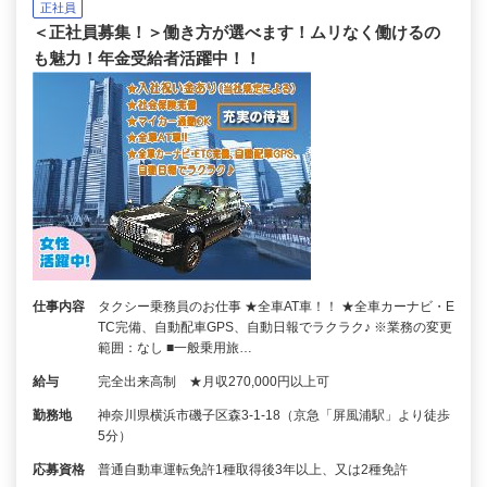
正社員
＜正社員募集！＞働き方が選べます！ムリなく働けるの
も魅力！年金受給者活躍中！！
仕事内容
タクシー乗務員のお仕事 ★全車AT車！！ ★全車カーナビ・E
TC完備、自動配車GPS、自動日報でラクラク♪ ※業務の変更
範囲：なし ■一般乗用旅…
給与
完全出来高制 ★月収270,000円以上可
勤務地
神奈川県横浜市磯子区森3-1-18（京急「屏風浦駅」より徒歩
5分）
応募資格
普通自動車運転免許1種取得後3年以上、又は2種免許