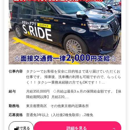
仕事内容
タクシーでお客様を安全に目的地まで送り届けていただくお
仕事です。 帰庫後、洗車機の利用も可能ですので、らっくら
く！！ タクシー乗務未経験の方でもOKです！！…
給与
月給350,000円 ◇月給は最長3ヵ月の保障給金額です。【保
障給期間以降】 月給220,…
勤務地
東京都豊島区 その他東京都内近隣各所
応募資格
普通免3年以上（入社後2種免取得）､2種免
詳細を見る
後で見る