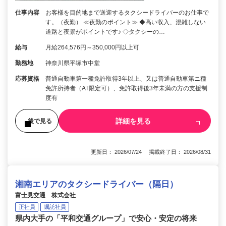
仕事内容
お客様を目的地まで送迎するタクシードライバーのお仕事で
す。（夜勤） ≪夜勤のポイント≫ ◆高い収入、混雑しない
道路と夜景がポイントです♪ ◇タクシーの…
給与
月給264,576円～350,000円以上可
勤務地
神奈川県平塚市中堂
応募資格
普通自動車第一種免許取得3年以上、又は普通自動車第ニ種
免許所持者（AT限定可）、免許取得後3年未満の方の支援制
度有
詳細を見る
後で見る
更新日： 2026/07/24 掲載終了日： 2026/08/31
湘南エリアのタクシードライバー（隔日）
富士見交通 株式会社
正社員
嘱託社員
県内大手の「平和交通グループ」で安心・安定の将来