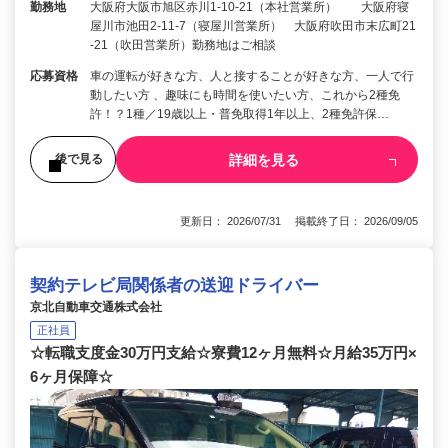
勤務地
大阪府大阪市旭区赤川1-10-21（本社営業所） 大阪府寝
屋川市池田2-11-7（寝屋川営業所） 大阪府吹田市末広町21
-21（吹田営業所）勤務地はご相談
応募資格
車の運転が好きな方、人と接することが好きな方、一人で行
動したい方 、趣味にも時間を使いたい方、これから2種免
許！？1種／19歳以上・普免取得1年以上、2種免許保…
詳細を見る
後で見る
更新日： 2026/07/31 掲載終了日： 2026/09/05
契約テレビ局関係者の送迎ドライバー
京北自動車交通株式会社
正社員
☆転職支度金30万円支給☆寮費12ヶ月無料☆月給35万円×
6ヶ月保障☆