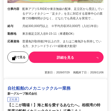
仕事内容
配車アプリS.RIDEや東京無線の配車、足立区から受託してい
るデマンドタクシー「足タク」を主に対応する迎車中心の業
務で待機時間が少なく、どなたでも高収入を実現で…
給与
月給300,000円以上 ※平均月収353,000円（入社1年目）
勤務地
東京都足立区入谷8-15-11（車通勤OK）
応募資格
普通免許取得後2年以上の方、または二種免許を所持してい
る方、タクシードライバー経験者大歓迎!
詳細を見る
後で見る
更新日： 2026/07/29 掲載終了日： 2026/11/06
自社船舶のメカニッククルー業務
新一グループ株式会社
正社員
【ここが職場！】海と船を愛するあなたへ。相模湾の特
等席で船舶メカニッククルーとして働こう！