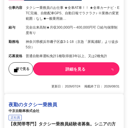
仕事内容
タクシー乗務員のお仕事 ★全車AT車！！ ★全車カーナビ・E
TC完備、自動配車GPS、自動日報でラクラク♪ ※業務の変更
範囲：なし ■一般乗用旅…
給与
完全出来高制★月収300,000円～400,000円可 ◎給与保障制
度有り
勤務地
神奈川県横浜市磯子区森3-1-18（京急「屏風浦駅」より徒歩
5分）
応募資格
普通自動車運転免許1種取得後3年以上、又は2種免許
詳細を見る
後で見る
更新日： 2026/07/24 掲載終了日： 2026/08/31
夜勤のタクシー乗務員
中京自動車株式会社
正社員
【夜間帯専門】タクシー乗務員経験者募集。シニアの方