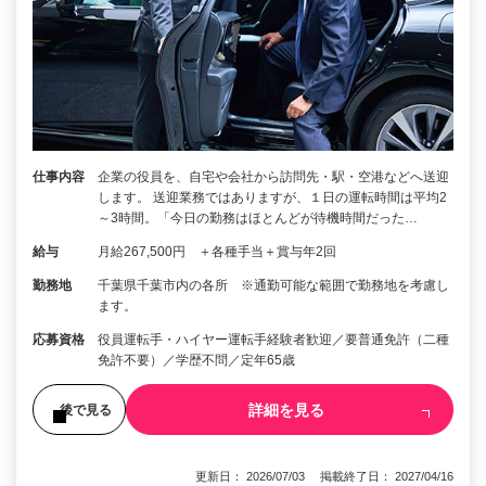
仕事内容
企業の役員を、自宅や会社から訪問先・駅・空港などへ送迎
します。 送迎業務ではありますが、１日の運転時間は平均2
～3時間。「今日の勤務はほとんどが待機時間だった…
給与
月給267,500円 ＋各種手当＋賞与年2回
勤務地
千葉県千葉市内の各所 ※通勤可能な範囲で勤務地を考慮し
ます。
応募資格
役員運転手・ハイヤー運転手経験者歓迎／要普通免許（二種
免許不要）／学歴不問／定年65歳
詳細を見る
後で見る
更新日： 2026/07/03 掲載終了日： 2027/04/16