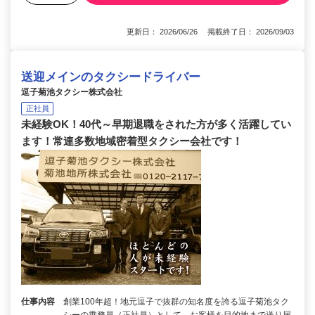
更新日： 2026/06/26 掲載終了日： 2026/09/03
送迎メインのタクシードライバー
逗子菊池タクシー株式会社
正社員
未経験OK！40代～早期退職をされた方が多く活躍してい
ます！常連多数地域密着型タクシー会社です！
仕事内容
創業100年超！地元逗子で抜群の知名度を誇る逗子菊池タク
シーの乗務員（正社員）として、お客様を目的地まで送り届