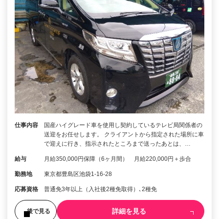
仕事内容
国産ハイグレード車を使用し契約しているテレビ局関係者の
送迎をお任せします。 クライアントから指定された場所に車
で迎えに行き、指示されたところまで送ったあとは、…
給与
月給350,000円保障（6ヶ月間） 月給220,000円＋歩合
勤務地
東京都豊島区池袋1-16-28
応募資格
普通免3年以上（入社後2種免取得）､2種免
詳細を見る
後で見る