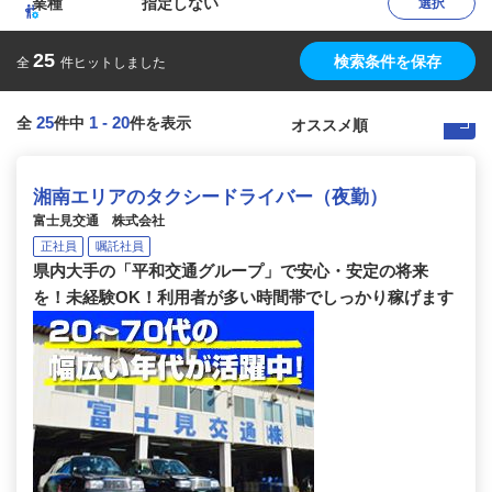
業種
指定しない
選択
25
検索条件を保存
全
件ヒットしました
25
1
-
20
全
件中
件を表示
湘南エリアのタクシードライバー（夜勤）
富士見交通 株式会社
正社員
嘱託社員
県内大手の「平和交通グループ」で安心・安定の将来
を！未経験OK！利用者が多い時間帯でしっかり稼げます