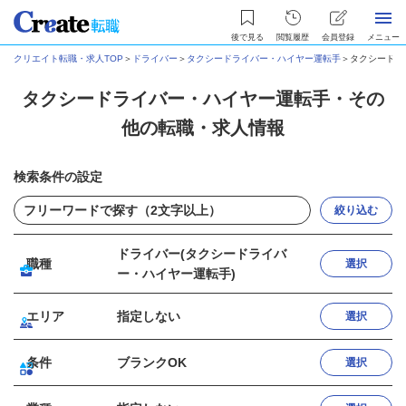
後で見る
閲覧履歴
会員登録
メニュー
クリエイト転職・求人TOP
＞
ドライバー
＞
タクシードライバー・ハイヤー運転手
＞
タクシードラ
タクシードライバー・ハイヤー運転手・その
他の転職・求人情報
検索条件の設定
絞り込む
ドライバー(タクシードライバ
職種
選択
ー・ハイヤー運転手)
エリア
指定しない
選択
条件
ブランクOK
選択