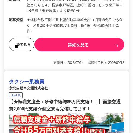
社となります。横浜市戸塚区川上町91番地1 モレラ東戸塚2F
JR各線「東戸塚駅」より徒歩1分
応募資格
★経験年数不問／要中型自動車運転免許（旧普通免許でもO
K）／要2級小型船舶操縦士免許（旧4級小型船舶操縦士免
許）
詳細を見る
後で見る
更新日： 2026/07/14 掲載終了日： 2026/09/18
タクシー乗務員
京北自動車交通株式会社
正社員
【★転職支度金＋研修中給与65万円支給！！】面接交通
費2,000円支給☆個室寮も完備してます！