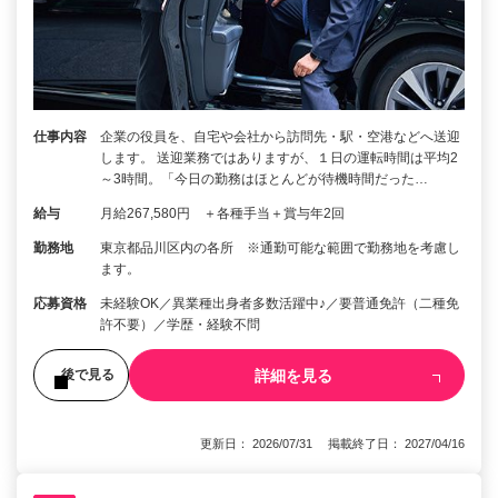
仕事内容
企業の役員を、自宅や会社から訪問先・駅・空港などへ送迎
します。 送迎業務ではありますが、１日の運転時間は平均2
～3時間。「今日の勤務はほとんどが待機時間だった…
給与
月給267,580円 ＋各種手当＋賞与年2回
勤務地
東京都品川区内の各所 ※通勤可能な範囲で勤務地を考慮し
ます。
応募資格
未経験OK／異業種出身者多数活躍中♪／要普通免許（二種免
許不要）／学歴・経験不問
詳細を見る
後で見る
更新日： 2026/07/31 掲載終了日： 2027/04/16