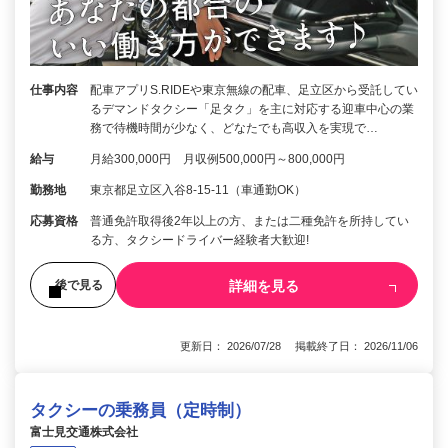
仕事内容
配車アプリS.RIDEや東京無線の配車、足立区から受託してい
るデマンドタクシー「足タク」を主に対応する迎車中心の業
務で待機時間が少なく、どなたでも高収入を実現で…
給与
月給300,000円 月収例500,000円～800,000円
勤務地
東京都足立区入谷8-15-11（車通勤OK）
応募資格
普通免許取得後2年以上の方、または二種免許を所持してい
る方、タクシードライバー経験者大歓迎!
詳細を見る
後で見る
更新日： 2026/07/28 掲載終了日： 2026/11/06
タクシーの乗務員（定時制）
富士見交通株式会社