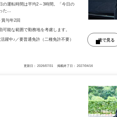
から訪問先・駅・空港などへ送迎します。
日の運転時間は平均2～3時間。「今日の
だった…
当＋賞与年2回
通勤可能な範囲で勤務地を考慮します。
数活躍中♪／要普通免許（二種免許不要）
後で見
更新日： 2026/07/31 掲載終了日： 2027/04/16