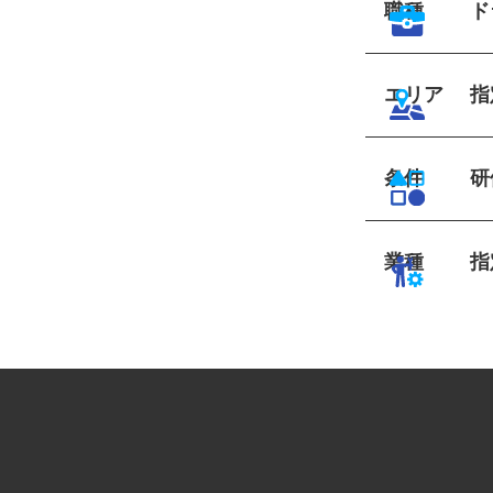
職種
エリア
条件
業種