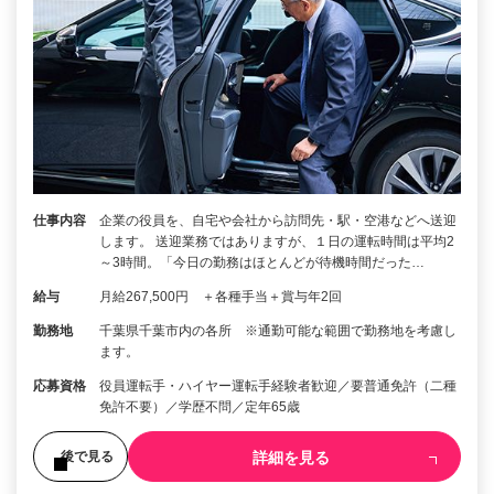
仕事内容
企業の役員を、自宅や会社から訪問先・駅・空港などへ送迎
します。 送迎業務ではありますが、１日の運転時間は平均2
～3時間。「今日の勤務はほとんどが待機時間だった…
給与
月給267,500円 ＋各種手当＋賞与年2回
勤務地
千葉県千葉市内の各所 ※通勤可能な範囲で勤務地を考慮し
ます。
応募資格
役員運転手・ハイヤー運転手経験者歓迎／要普通免許（二種
免許不要）／学歴不問／定年65歳
詳細を見る
後で見る