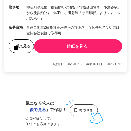
勤務地
神奈川県足柄下郡箱根町小涌谷（箱根登山電車「小涌谷駅」
から徒歩約1分 ☆JR・小田急線「小田原駅」よりシャトル
バスあり）
応募資格
普通自動車2種免許をお持ちの方優遇 ☆お持ちでない方は
全額会社負担で取得可！
詳細を見る
後で見る
更新日： 2026/07/02 掲載終了日： 2026/11/13
1
気になる求人は
「
後で見る
」で保存！
会員登録なしで、
何件でも応募できます。