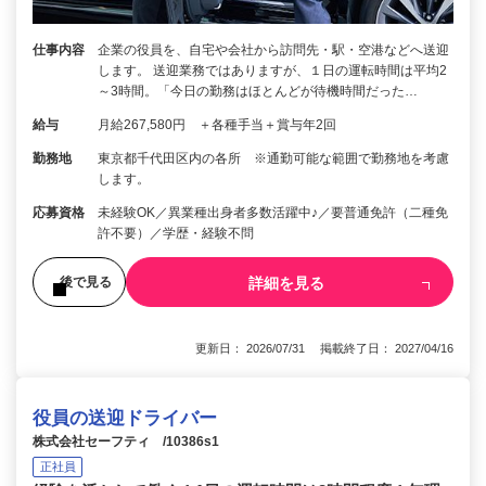
仕事内容
企業の役員を、自宅や会社から訪問先・駅・空港などへ送迎
します。 送迎業務ではありますが、１日の運転時間は平均2
～3時間。「今日の勤務はほとんどが待機時間だった…
給与
月給267,580円 ＋各種手当＋賞与年2回
勤務地
東京都千代田区内の各所 ※通勤可能な範囲で勤務地を考慮
します。
応募資格
未経験OK／異業種出身者多数活躍中♪／要普通免許（二種免
許不要）／学歴・経験不問
詳細を見る
後で見る
更新日： 2026/07/31 掲載終了日： 2027/04/16
役員の送迎ドライバー
株式会社セーフティ /10386s1
正社員