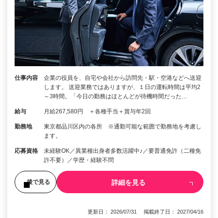
仕事内容
企業の役員を、自宅や会社から訪問先・駅・空港などへ送迎
します。 送迎業務ではありますが、１日の運転時間は平均2
～3時間。「今日の勤務はほとんどが待機時間だった…
給与
月給267,580円 ＋各種手当＋賞与年2回
勤務地
東京都品川区内の各所 ※通勤可能な範囲で勤務地を考慮し
ます。
応募資格
未経験OK／異業種出身者多数活躍中♪／要普通免許（二種免
許不要）／学歴・経験不問
詳細を見る
後で見る
更新日： 2026/07/31 掲載終了日： 2027/04/16