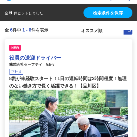
6
検索条件を保存
全
件ヒットしました
6
1
-
6
全
件中
件を表示
NEW
役員の送迎ドライバー
株式会社セーフティ /sh-y
正社員
8割が未経験スタート！1日の運転時間は3時間程度！無理
のない働き方で長く活躍できる！【品川区】