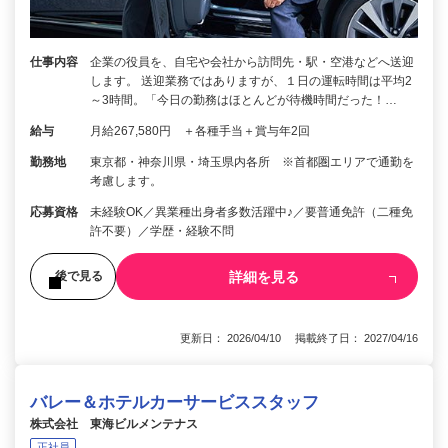
仕事内容
企業の役員を、自宅や会社から訪問先・駅・空港などへ送迎
します。 送迎業務ではありますが、１日の運転時間は平均2
～3時間。「今日の勤務はほとんどが待機時間だった！…
給与
月給267,580円 ＋各種手当＋賞与年2回
勤務地
東京都・神奈川県・埼玉県内各所 ※首都圏エリアで通勤を
考慮します。
応募資格
未経験OK／異業種出身者多数活躍中♪／要普通免許（二種免
許不要）／学歴・経験不問
詳細を見る
後で見る
更新日： 2026/04/10 掲載終了日： 2027/04/16
バレー＆ホテルカーサービススタッフ
株式会社 東海ビルメンテナス
正社員