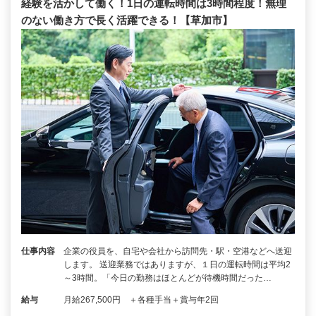
経験を活かして働く！1日の運転時間は3時間程度！無理
のない働き方で長く活躍できる！【草加市】
仕事内容
企業の役員を、自宅や会社から訪問先・駅・空港などへ送迎
します。 送迎業務ではありますが、１日の運転時間は平均2
～3時間。「今日の勤務はほとんどが待機時間だった…
給与
月給267,500円 ＋各種手当＋賞与年2回