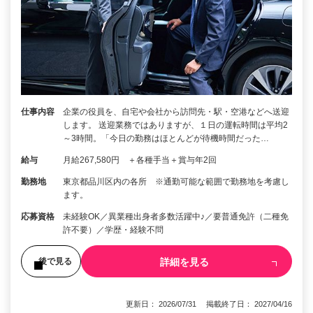
仕事内容
企業の役員を、自宅や会社から訪問先・駅・空港などへ送迎
します。 送迎業務ではありますが、１日の運転時間は平均2
～3時間。「今日の勤務はほとんどが待機時間だった…
給与
月給267,580円 ＋各種手当＋賞与年2回
勤務地
東京都品川区内の各所 ※通勤可能な範囲で勤務地を考慮し
ます。
応募資格
未経験OK／異業種出身者多数活躍中♪／要普通免許（二種免
許不要）／学歴・経験不問
詳細を見る
後で見る
更新日： 2026/07/31 掲載終了日： 2027/04/16