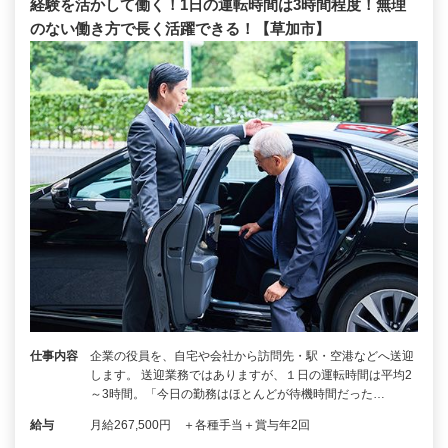
経験を活かして働く！1日の運転時間は3時間程度！無理
のない働き方で長く活躍できる！【草加市】
仕事内容
企業の役員を、自宅や会社から訪問先・駅・空港などへ送迎
します。 送迎業務ではありますが、１日の運転時間は平均2
～3時間。「今日の勤務はほとんどが待機時間だった…
給与
月給267,500円 ＋各種手当＋賞与年2回