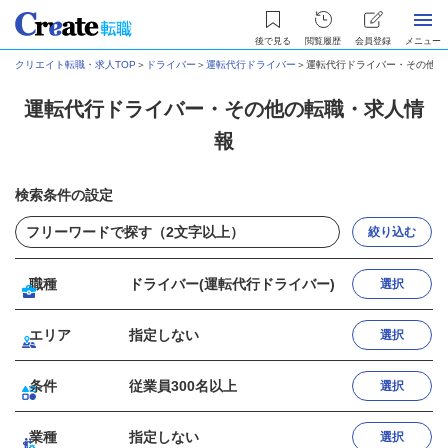
後で見る
閲覧履歴
会員登録
メニュー
クリエイト転職・求人TOP
＞
ドライバー
＞
運転代行ドライバー
＞
運転代行ドライバー・その他の
運転代行ドライバー・その他の転職・求人情
報
検索条件の設定
絞り込む
職種
ドライバー(運転代行ドライバー)
選択
エリア
指定しない
選択
条件
従業員300名以上
選択
業種
指定しない
選択