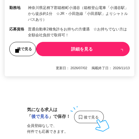
勤務地
神奈川県足柄下郡箱根町小涌谷（箱根登山電車「小涌谷駅」
から徒歩約1分 ☆JR・小田急線「小田原駅」よりシャトル
バスあり）
応募資格
普通自動車2種免許をお持ちの方優遇 ☆お持ちでない方は
全額会社負担で取得可！
詳細を見る
後で見る
更新日： 2026/07/02 掲載終了日： 2026/11/13
1
気になる求人は
「
後で見る
」で保存！
会員登録なしで、
何件でも応募できます。