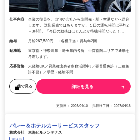
仕事内容
企業の役員を、自宅や会社から訪問先・駅・空港などへ送迎
します。 送迎業務ではありますが、１日の運転時間は平均2
～3時間。「今日の勤務はほとんどが待機時間だった！…
給与
月給267,580円 ＋各種手当＋賞与年2回
勤務地
東京都・神奈川県・埼玉県内各所 ※首都圏エリアで通勤を
考慮します。
応募資格
未経験OK／異業種出身者多数活躍中♪／要普通免許（二種免
許不要）／学歴・経験不問
詳細を見る
後で見る
更新日： 2026/04/10 掲載終了日： 2027/04/16
バレー＆ホテルカーサービススタッフ
株式会社 東海ビルメンテナス
正社員