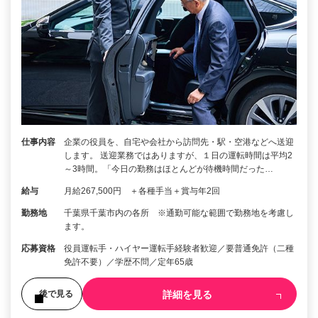
仕事内容
企業の役員を、自宅や会社から訪問先・駅・空港などへ送迎
します。 送迎業務ではありますが、１日の運転時間は平均2
～3時間。「今日の勤務はほとんどが待機時間だった…
給与
月給267,500円 ＋各種手当＋賞与年2回
勤務地
千葉県千葉市内の各所 ※通勤可能な範囲で勤務地を考慮し
ます。
応募資格
役員運転手・ハイヤー運転手経験者歓迎／要普通免許（二種
免許不要）／学歴不問／定年65歳
詳細を見る
後で見る