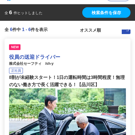
6
検索条件を保存
全
件ヒットしました
6
1
-
6
全
件中
件を表示
NEW
役員の送迎ドライバー
株式会社セーフティ /sh-y
正社員
8割が未経験スタート！1日の運転時間は3時間程度！無理
のない働き方で長く活躍できる！【品川区】