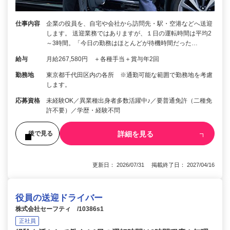
仕事内容
企業の役員を、自宅や会社から訪問先・駅・空港などへ送迎
します。 送迎業務ではありますが、１日の運転時間は平均2
～3時間。「今日の勤務はほとんどが待機時間だった…
給与
月給267,580円 ＋各種手当＋賞与年2回
勤務地
東京都千代田区内の各所 ※通勤可能な範囲で勤務地を考慮
します。
応募資格
未経験OK／異業種出身者多数活躍中♪／要普通免許（二種免
許不要）／学歴・経験不問
詳細を見る
後で見る
更新日： 2026/07/31 掲載終了日： 2027/04/16
役員の送迎ドライバー
株式会社セーフティ /10386s1
正社員