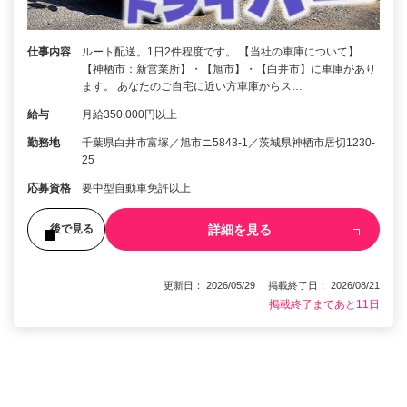
仕事内容
ルート配送。1日2件程度です。 【当社の車庫について】
【神栖市：新営業所】・【旭市】・【白井市】に車庫があり
ます。 あなたのご自宅に近い方車庫からス…
給与
月給350,000円以上
勤務地
千葉県白井市富塚／旭市ニ5843‐1／茨城県神栖市居切1230‐
25
応募資格
要中型自動車免許以上
詳細を見る
後で見る
更新日： 2026/05/29 掲載終了日： 2026/08/21
掲載終了まであと11日
1