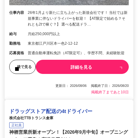
仕事内容
26年1月より新たに立ち上がった新規会社です！ 当社では新
規事業に伴ないドライバーを歓迎！ 【AT限定で始める？そ
れとも2tで稼ぐ？】 選べる配送ドラ…
給与
月給250,000円以上
勤務地
東京都江戸川区本一色2-12-12
応募資格
普通自動車運転免許（AT限定可）、学歴不問、未経験歓迎
詳細を見る
後で見る
更新日： 2026/08/06 掲載終了日： 2026/08/20
掲載終了まであと10日
ドラッグストア配送の4tドライバー
株式会社TTBトランス倉庫
正社員
神栖営業所新オープン！【2026年9月中旬】オープニング