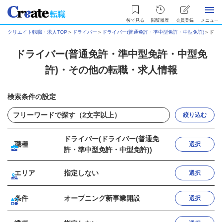
後で見る
閲覧履歴
会員登録
メニュー
クリエイト転職・求人TOP
＞
ドライバー
＞
ドライバー(普通免許・準中型免許・中型免許)
＞
ドラ
ドライバー(普通免許・準中型免許・中型免
許)・その他の転職・求人情報
検索条件の設定
絞り込む
ドライバー(ドライバー(普通免
職種
選択
許・準中型免許・中型免許))
エリア
指定しない
選択
条件
オープニング新事業開設
選択