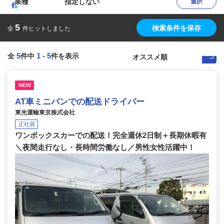
業種
指定しない
選択
5
検索条件を保存
全
件ヒットしました
5
1
-
5
全
件中
件を表示
NEW
AT車ミニバンでの配送ドライバー
東光運輸東京株式会社
正社員
ワンボックスカーでの配送！完全週休2日制＋長期休暇有
＼夜間走行なし・長時間労働なし／男性女性活躍中！