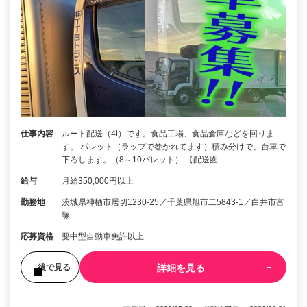
仕事内容
ルート配送（4t）です。食品工場、食品倉庫などを回りま
す。 パレット（ラップで巻かれてます）積み分けで、台車で
下ろします。（8～10パレット） 【配送圏…
給与
月給350,000円以上
勤務地
茨城県神栖市居切1230‐25／千葉県旭市二5843-1／白井市富
塚
応募資格
要中型自動車免許以上
詳細を見る
後で見る