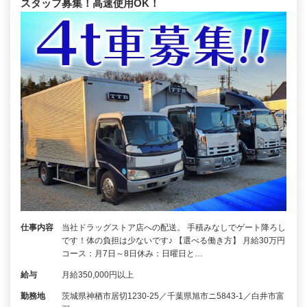
スタッフ募集！高速使用OK！
仕事内容
当社ドラッグストア店への配送。 手積みなしでゲート降ろし
です！体の負担は少ないです♪ 【選べる働き方】 月給30万円
コース：月7日～8日休み：日曜日と…
給与
月給350,000円以上
勤務地
茨城県神栖市居切1230‐25／千葉県旭市ニ5843‐1／白井市富