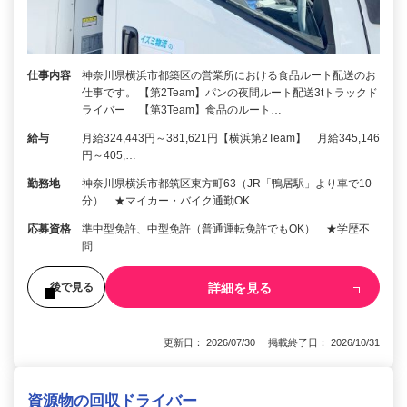
仕事内容
神奈川県横浜市都築区の営業所における食品ルート配送のお
仕事です。 【第2Team】パンの夜間ルート配送3tトラックド
ライバー 【第3Team】食品のルート…
給与
月給324,443円～381,621円【横浜第2Team】 月給345,146
円～405,…
勤務地
神奈川県横浜市都筑区東方町63（JR「鴨居駅」より車で10
分） ★マイカー・バイク通勤OK
応募資格
準中型免許、中型免許（普通運転免許でもOK） ★学歴不
問
詳細を見る
後で見る
更新日： 2026/07/30 掲載終了日： 2026/10/31
資源物の回収ドライバー