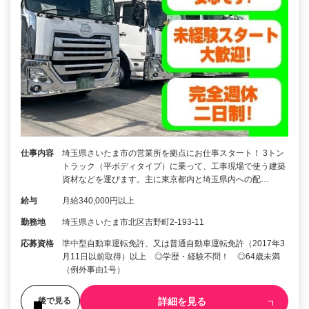
仕事内容
埼玉県さいたま市の営業所を拠点にお仕事スタート！ 3トン
トラック（平ボディタイプ）に乗って、工事現場で使う建築
資材などを運びます。主に東京都内と埼玉県内への配…
給与
月給340,000円以上
勤務地
埼玉県さいたま市北区吉野町2-193-11
応募資格
準中型自動車運転免許、又は普通自動車運転免許（2017年3
月11日以前取得）以上 ◎学歴・経験不問！ ◎64歳未満
（例外事由1号）
詳細を見る
後で見る