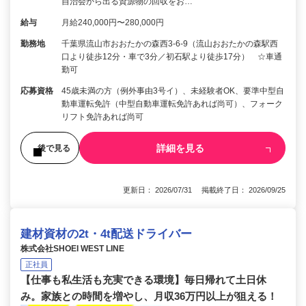
自治会から出る資源物の回収をお…
給与
月給240,000円〜280,000円
勤務地
千葉県流山市おおたかの森西3-6-9（流山おおたかの森駅西
口より徒歩12分・車で3分／初石駅より徒歩17分） ☆車通
勤可
応募資格
45歳未満の方（例外事由3号イ）、未経験者OK、要準中型自
動車運転免許（中型自動車運転免許あれば尚可）、フォーク
リフト免許あれば尚可
詳細を見る
後で見る
更新日： 2026/07/31 掲載終了日： 2026/09/25
建材資材の2t・4t配送ドライバー
株式会社SHOEI WEST LINE
正社員
【仕事も私生活も充実できる環境】毎日帰れて土日休
み。家族との時間を増やし、月収36万円以上が狙える！