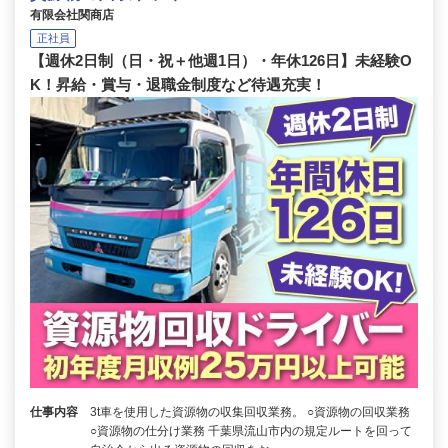
有限会社関商店
正社員
【週休2日制（日・祝＋他週1日）・年休126日】未経験O
K！昇給・賞与・退職金制度など待遇充実！
仕事内容
3t車を使用した資源物の収集回収業務。 ○資源物の回収業務
○資源物の仕分け業務 千葉県流山市内の規定ルートを回って