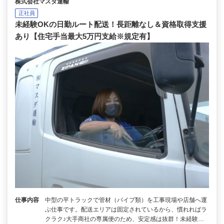
株式会社マスダ運輸
正社員
未経験OKの日勤ルート配送！長距離なし＆資格取得支援
あり【住宅手当最大5万円支給※規定有】
仕事内容
中型の平トラックで管材（パイプ類）を工事現場や店舗へ運
ぶ仕事です。配送エリアは固定されているから、慣れればラ
クラク♪大手商社の専属便のため、安定感は抜群！未経験…