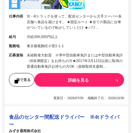
仕事内容
3t・4tトラックを使って、配送センターから大手スーパー各
店舗へ食品を届けます。 ★固定ルート ★全ての製品に台車
がついているので転がしていくだけ ★パワ…
給与
月給306,000円以上
勤務地
東京都葛飾区小菅2-1-1
応募資格
未経験者大歓迎 ※準中型自動車免許または中型自動車免許
（8t未満限定）をお持ちの方★2017年3月12日以前に取得の
普通自動車免許お持ちの方OK（資格取得支援制…
詳細を見る
後で見る
更新日： 2026/07/30 掲載終了日： 2026/10/30
食品のセンター間配送ドライバー ※4tドライバ
ー
みずき通商株式会社