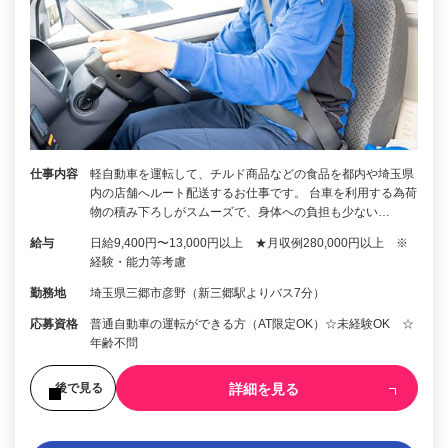
仕事内容
軽自動車を運転して、チルド商品などの食品を都内や埼玉県
内の店舗へルート配送するお仕事です。 台車を利用する為荷
物の積み下ろしがスムーズで、身体への負担も少ない…
給与
日給9,400円〜13,000円以上 ★月収例280,000円以上 ※
経験・能力等考慮
勤務地
埼玉県三郷市彦野（新三郷駅よりバス7分）
応募資格
普通自動車の運転ができる方（AT限定OK）☆未経験OK ☆
年齢不問
詳細を見る
後で見る