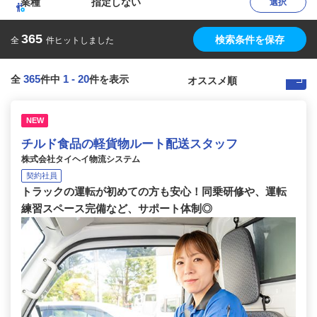
業種
指定しない
選択
365
検索条件を保存
全
件ヒットしました
365
1
-
20
全
件中
件を表示
NEW
チルド食品の軽貨物ルート配送スタッフ
株式会社タイヘイ物流システム
契約社員
トラックの運転が初めての方も安心！同乗研修や、運転
練習スペース完備など、サポート体制◎