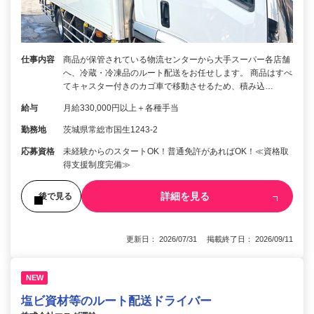
仕事内容
商品が保管されている物流センターから大手スーパー各店舗
へ、冷蔵・冷凍品のルート配送をお任せします。 商品はすべ
てキャスター付きのカゴ車で移動させるため、積み込…
給与
月給330,000円以上＋各種手当
勤務地
茨城県常総市国生1243-2
応募資格
未経験からのスタートOK！普通免許があればOK！≪資格取
得支援制度完備≫
詳細を見る
後で見る
更新日： 2026/07/31 掲載終了日： 2026/09/11
NEW
塩ビ資材等のルート配送ドライバー