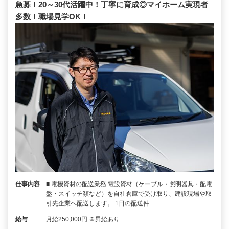
急募！20～30代活躍中！丁寧に育成◎マイホーム実現者
多数！職場見学OK！
仕事内容
■ 電機資材の配送業務 電設資材（ケーブル・照明器具・配電
盤・スイッチ類など）を自社倉庫で受け取り、建設現場や取
引先企業へ配送します。 1日の配送件…
給与
月給250,000円 ※昇給あり