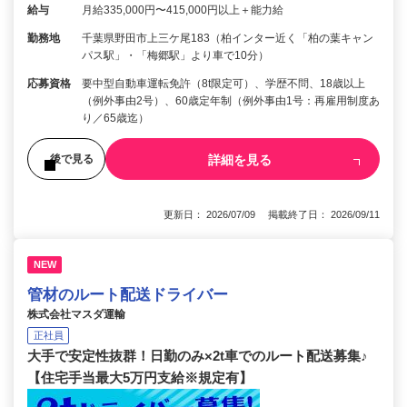
給与
月給335,000円〜415,000円以上＋能力給
勤務地
千葉県野田市上三ケ尾183（柏インター近く「柏の葉キャン
パス駅」・「梅郷駅」より車で10分）
応募資格
要中型自動車運転免許（8t限定可）、学歴不問、18歳以上
（例外事由2号）、60歳定年制（例外事由1号：再雇用制度あ
り／65歳迄）
詳細を見る
後で見る
更新日： 2026/07/09 掲載終了日： 2026/09/11
NEW
管材のルート配送ドライバー
株式会社マスダ運輸
正社員
大手で安定性抜群！日勤のみ×2t車でのルート配送募集♪
【住宅手当最大5万円支給※規定有】