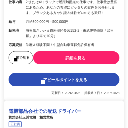
仕事内容
2tまたは4tトラックで近距離配送の仕事です。仕事量は豊富
にあるため、あなたの希望にピッタリの案件をお任せしま
す。ブランクある方や知識＆経験ゼロの方も歓迎！ …
給与
月給300,000円～500,000円
勤務地
埼玉県さいたま市岩槻区長宮152-2（東武伊勢崎線「武里
駅」より車で10分）
応募資格
学歴＆経験不問！中型自動車運転免許保有者！
詳細を見る
後で見る
アピールポイントを見る
更新日： 2026/04/23 掲載終了日： 2027/04/23
電機部品会社での配送ドライバー
株式会社玉川電機 柏営業所
正社員