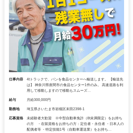
仕事内容
4tトラックで、パンを食品センターへ輸送します。 【輸送先
は】 神奈川県座間市の食品センター1件のみ。 高速道路を利
用して移動しますので移動もスムーズ…
給与
月給300,000円
勤務地
埼玉県さいたま市岩槻区末田2398-1
応募資格
未経験者大歓迎 ※中型自動車免許（8t未満限定）をお持ち
の方 ・在留資格をお持ちの方：定住者・永住者 ・日本人の
配偶者等 ・特定技能1号（自動車運送業）をお持ち…