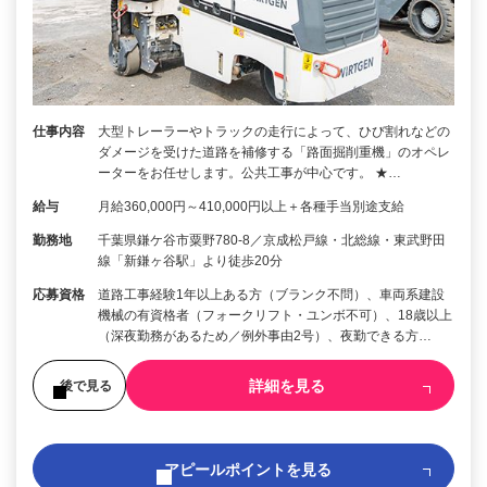
仕事内容
大型トレーラーやトラックの走行によって、ひび割れなどの
ダメージを受けた道路を補修する「路面掘削重機」のオペレ
ーターをお任せします。公共工事が中心です。 ★…
給与
月給360,000円～410,000円以上＋各種手当別途支給
勤務地
千葉県鎌ケ谷市粟野780-8／京成松戸線・北総線・東武野田
線「新鎌ヶ谷駅」より徒歩20分
応募資格
道路工事経験1年以上ある方（ブランク不問）、車両系建設
機械の有資格者（フォークリフト・ユンボ不可）、18歳以上
（深夜勤務があるため／例外事由2号）、夜勤できる方…
詳細を見る
後で見る
アピールポイントを見る