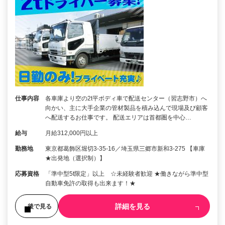
仕事内容
各車庫より空の2t平ボディ車で配送センター（習志野市）へ
向かい、主に大手企業の管材製品を積み込んで現場及び顧客
へ配送するお仕事です。 配送エリアは首都圏を中心…
給与
月給312,000円以上
勤務地
東京都葛飾区堀切3-35-16／埼玉県三郷市新和3-275 【車庫
★出発地（選択制）】
応募資格
「準中型5t限定」以上 ☆未経験者歓迎 ★働きながら準中型
自動車免許の取得も出来ます！★
詳細を見る
後で見る