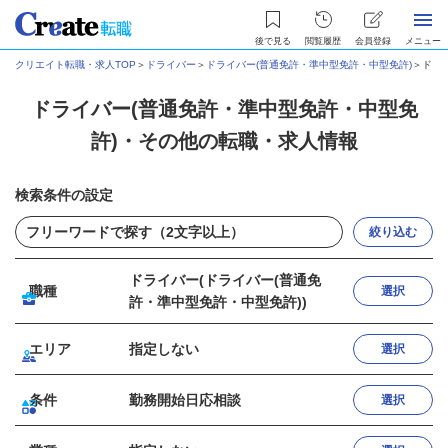
後で見る
閲覧履歴
会員登録
メニュー
クリエイト転職・求人TOP
＞
ドライバー
＞
ドライバー(普通免許・準中型免許・中型免許)
＞
ドラ
ドライバー(普通免許・準中型免許・中型免
許)・その他の転職・求人情報
検索条件の設定
絞り込む
ドライバー(ドライバー(普通免
職種
選択
許・準中型免許・中型免許))
エリア
指定しない
選択
条件
勤務開始日応相談
選択