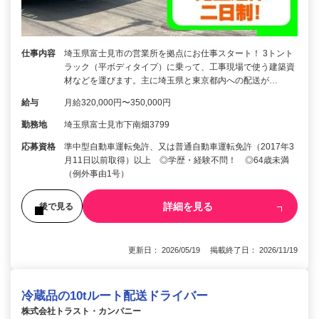
仕事内容
埼玉県富士見市の営業所を拠点にお仕事スタート！ 3トント
ラック（平ボディタイプ）に乗って、工事現場で使う建築資
材などを運びます。主に埼玉県と東京都内への配送が…
給与
月給320,000円〜350,000円
勤務地
埼玉県富士見市下南畑3799
応募資格
準中型自動車運転免許、又は普通自動車運転免許（2017年3
月11日以前取得）以上 ◎学歴・経験不問！ ◎64歳未満
（例外事由1号）
詳細を見る
後で見る
更新日： 2026/05/19 掲載終了日： 2026/11/19
冷蔵品の10tルート配送ドライバー
株式会社トラスト・カンパニー