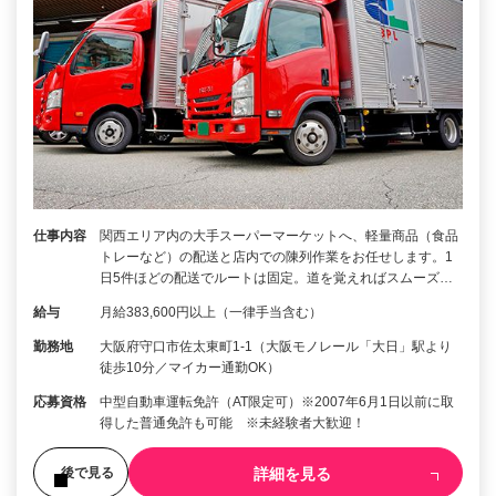
仕事内容
関西エリア内の大手スーパーマーケットへ、軽量商品（食品
トレーなど）の配送と店内での陳列作業をお任せします。1
日5件ほどの配送でルートは固定。道を覚えればスムーズ…
給与
月給383,600円以上（一律手当含む）
勤務地
大阪府守口市佐太東町1-1（大阪モノレール「大日」駅より
徒歩10分／マイカー通勤OK）
応募資格
中型自動車運転免許（AT限定可）※2007年6月1日以前に取
得した普通免許も可能 ※未経験者大歓迎！
詳細を見る
後で見る