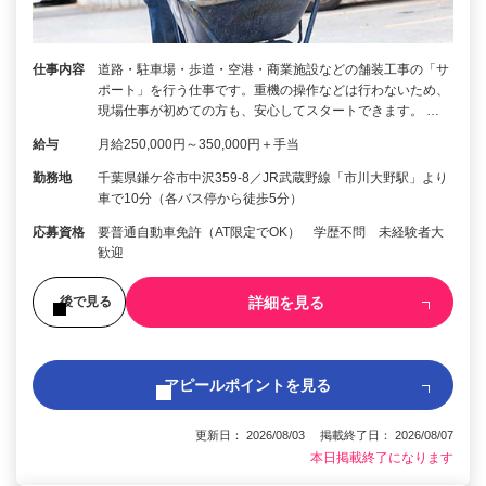
仕事内容
道路・駐車場・歩道・空港・商業施設などの舗装工事の「サ
ポート」を行う仕事です。重機の操作などは行わないため、
現場仕事が初めての方も、安心してスタートできます。 …
給与
月給250,000円～350,000円＋手当
勤務地
千葉県鎌ケ谷市中沢359-8／JR武蔵野線「市川大野駅」より
車で10分（各バス停から徒歩5分）
応募資格
要普通自動車免許（AT限定でOK） 学歴不問 未経験者大
歓迎
詳細を見る
後で見る
アピールポイントを見る
更新日： 2026/08/03 掲載終了日： 2026/08/07
本日掲載終了になります