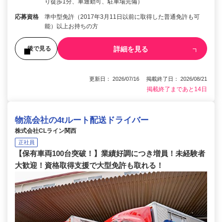
り徒歩1分、車通勤可、駐車場完備）
応募資格
準中型免許（2017年3月11日以前に取得した普通免許も可
能）以上お持ちの方
詳細を見る
後で見る
更新日： 2026/07/16 掲載終了日： 2026/08/21
掲載終了まであと14日
物流会社の4tルート配送ドライバー
株式会社CLライン関西
正社員
【保有車両100台突破！】業績好調につき増員！未経験者
大歓迎！資格取得支援で大型免許も取れる！