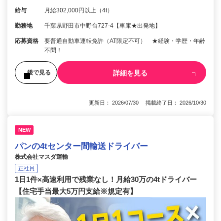
給与
月給302,000円以上（4t）
勤務地
千葉県野田市中野台727-4【車庫★出発地】
応募資格
要普通自動車運転免許（AT限定不可） ★経験・学歴・年齢
不問！
詳細を見る
後で見る
更新日： 2026/07/30 掲載終了日： 2026/10/30
NEW
パンの4tセンター間輸送ドライバー
株式会社マスダ運輸
正社員
1日1件×高速利用で残業なし！月給30万の4tドライバー
【住宅手当最大5万円支給※規定有】