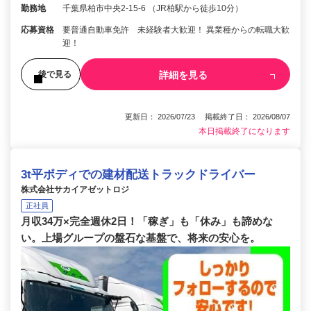
勤務地
千葉県柏市中央2-15-6 （JR柏駅から徒歩10分）
応募資格
要普通自動車免許 未経験者大歓迎！ 異業種からの転職大歓
迎！
詳細を見る
後で見る
更新日： 2026/07/23 掲載終了日： 2026/08/07
本日掲載終了になります
3t平ボディでの建材配送トラックドライバー
株式会社サカイアゼットロジ
正社員
月収34万×完全週休2日！「稼ぎ」も「休み」も諦めな
い。上場グループの盤石な基盤で、将来の安心を。