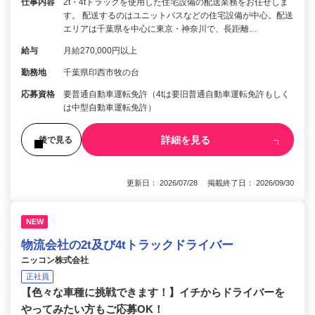
仕事内容
2t・4tトラックを使用した住宅設備の配送業務をお任せしま
す。 配送するのはユニットバスなどの住宅設備が中心。配送
エリアは千葉県を中心に東京・神奈川で、長距離…
給与
月給270,000円以上
勤務地
千葉県印西市牧の台
応募資格
要普通自動車運転免許（4tは要旧普通自動車運転免許もしく
は中型自動車運転免許）
詳細を見る
後で見る
更新日： 2026/07/28 掲載終了日： 2026/09/30
NEW
物流会社の2t及び4tトラックドライバー
ニッコン株式会社
正社員
【色々な車種に挑戦できます！】イチからドライバーを
やってみたい方もご応募OK！