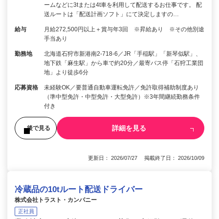
ームなどに3tまたは4t車を利用して配送するお仕事です。 配
送ルートは「配送計画ソフト」にて決定しますの…
給与
月給272,500円以上＋賞与年3回 ※昇給あり ※その他別途
手当あり
勤務地
北海道石狩市新港南2-718-6／JR「手稲駅」「新琴似駅」、
地下鉄「麻生駅」から車で約20分／最寄バス停「石狩工業団
地」より徒歩6分
応募資格
未経験OK／要普通自動車運転免許／免許取得補助制度あり
（準中型免許・中型免許・大型免許）※3年間継続勤務条件
付き
詳細を見る
後で見る
更新日： 2026/07/27 掲載終了日： 2026/10/09
冷蔵品の10tルート配送ドライバー
株式会社トラスト・カンパニー
正社員