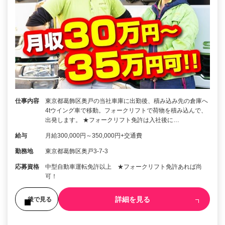
仕事内容
東京都葛飾区奥戸の当社車庫に出勤後、積み込み先の倉庫へ
4tウイング車で移動。フォークリフトで荷物を積み込んで、
出発します。 ★フォークリフト免許は入社後に…
給与
月給300,000円～350,000円+交通費
勤務地
東京都葛飾区奥戸3-7-3
応募資格
中型自動車運転免許以上 ★フォークリフト免許あれば尚
可！
詳細を見る
後で見る