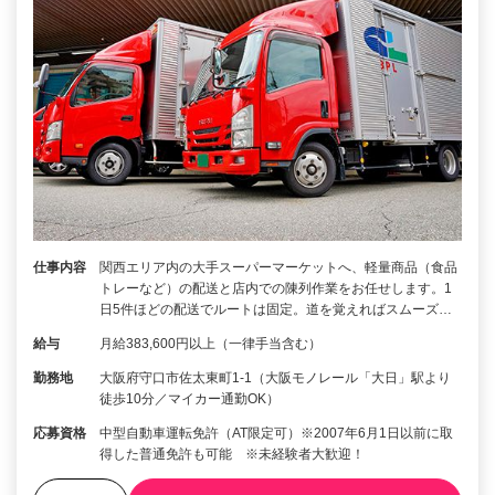
仕事内容
関西エリア内の大手スーパーマーケットへ、軽量商品（食品
トレーなど）の配送と店内での陳列作業をお任せします。1
日5件ほどの配送でルートは固定。道を覚えればスムーズ…
給与
月給383,600円以上（一律手当含む）
勤務地
大阪府守口市佐太東町1-1（大阪モノレール「大日」駅より
徒歩10分／マイカー通勤OK）
応募資格
中型自動車運転免許（AT限定可）※2007年6月1日以前に取
得した普通免許も可能 ※未経験者大歓迎！