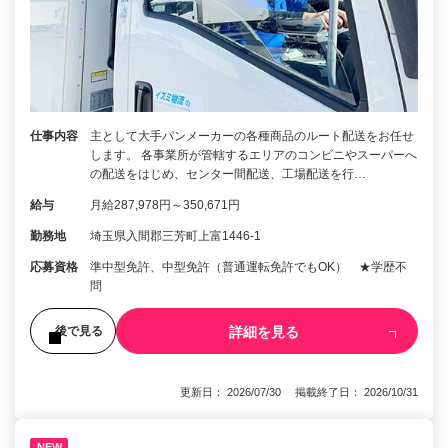
仕事内容
主として大手パンメーカーの各種商品のルート配送をお任せ
します。 各事業所が管轄するエリアのコンビニやスーパーへ
の配送をはじめ、センター間配送、工場配送を行…
給与
月給287,978円～350,671円
勤務地
埼玉県入間郡三芳町上富1446-1
応募資格
準中型免許、中型免許（普通運転免許でもOK） ★学歴不
問
詳細を見る
後で見る
更新日： 2026/07/30 掲載終了日： 2026/10/31
NEW