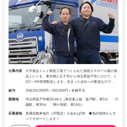
仕事内容
大手食品トレイ製造工場でつくられた発砲スチロール製の食
品トレイを、東京都八王子市から埼玉県坂戸市にかけて、1
日2～4件程度配送します。決まった会社への配送なので…
給与
月給250,000円～350,000円＋各種手当
勤務地
埼玉県坂戸市横沼148-1（東武東上線「坂戸駅」車5分、「川
越駅」車30分、「鶴ケ島駅」車10分）
応募資格
普通自動車免許（AT限定）があればOK ◆免許取得からす
べてサポートします！