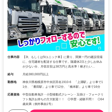
仕事内容
【3t、もしくは5tユニック車】に乗り、関東一円の建設現場
に、住宅建材を配送する仕事です。隔週休2日と少しお休み
が少ない分、月収目安は38万円と高水準！稼ぎたい…
給与
月給380,000円以上
勤務地
神奈川県相模原市中央区田名1910-6 「上溝駅」より車で1
1分、「番田駅」より車で12分、「橋本駅」より車で16分
応募資格
中型自動車免許・小型移動式クレーン・玉掛け・フォークリ
フト免許お持ちの方大歓迎！！ ◎学歴・経験不問！ ◎64
歳未満（例外事由1号）