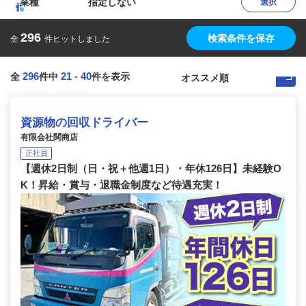
業種
指定しない
選択
296
検索条件を保存
全
件ヒットしました
296
21
-
40
全
件中
件を表示
資源物の回収ドライバー
有限会社関商店
正社員
【週休2日制（日・祝＋他週1日）・年休126日】未経験O
K！昇給・賞与・退職金制度など待遇充実！