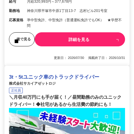
給与
月給320,993円～377,678円
勤務地
神奈川県平塚市中原1丁目13-7 志村ビル201号室
応募資格
準中型免許、中型免許（普通運転免許でもOK） ★学歴不
問
詳細を見る
後で見る
更新日： 2026/07/30 掲載終了日： 2026/10/31
3t・5tユニック車のトラックドライバー
株式会社サカイアゼットロジ
正社員
＼月収40万円にも手が届く！／昼間勤務のみのユニック
ドライバー！◆社宅があるから生活費の節約にも！