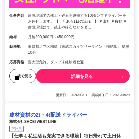
仕事内容
建設現場での残土・砕石を運搬する10tダンプドライバーを
お任せします。 【 とある1日の流れ 】 ▼出社 ▼移動 ▼
建設現場にて、残土や砕石などをダ…
給与
月給300,000円～450,000円
勤務地
東京都足立区梅島（東武スカイツリーライン「梅島駅」 徒歩
10分）
応募資格
要大型免許、ダンプ未経験者歓迎
詳細を見る
後で見る
更新日： 2026/06/01 掲載終了日： 2026/08/29
建材資材の2t・4t配送ドライバー
株式会社SHOEI WEST LINE
正社員
【仕事も私生活も充実できる環境】毎日帰れて土日休