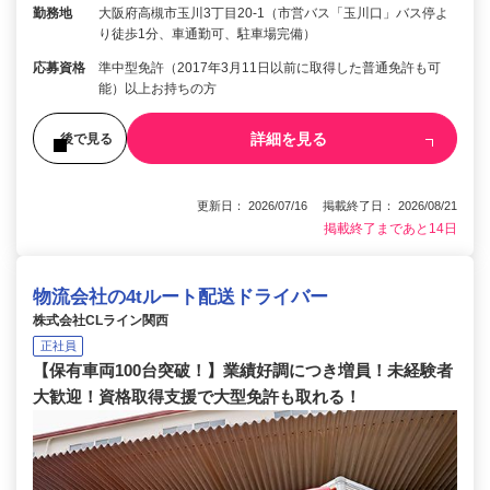
勤務地
大阪府高槻市玉川3丁目20-1（市営バス「玉川口」バス停よ
り徒歩1分、車通勤可、駐車場完備）
応募資格
準中型免許（2017年3月11日以前に取得した普通免許も可
能）以上お持ちの方
詳細を見る
後で見る
更新日： 2026/07/16 掲載終了日： 2026/08/21
掲載終了まであと14日
物流会社の4tルート配送ドライバー
株式会社CLライン関西
正社員
【保有車両100台突破！】業績好調につき増員！未経験者
大歓迎！資格取得支援で大型免許も取れる！