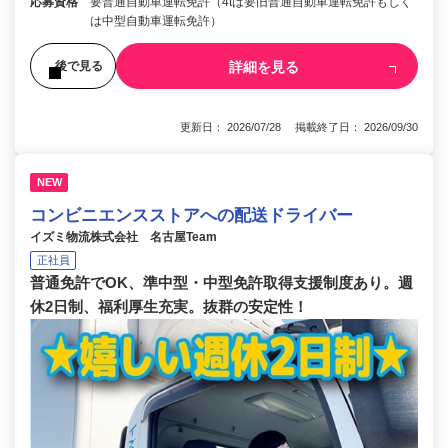
応募資格
要普通自動車運転免許（4tは要旧普通自動車運転免許もしく
は中型自動車運転免許）
詳細を見る
後で見る
更新日： 2026/07/28 掲載終了日： 2026/09/30
NEW
コンビニエンスストアへの配送ドライバー
イズミ物流株式会社 名古屋Team
正社員
普通免許でOK、準中型・中型免許取得支援制度あり。週
休2日制、福利厚生充実。抜群の安定性！