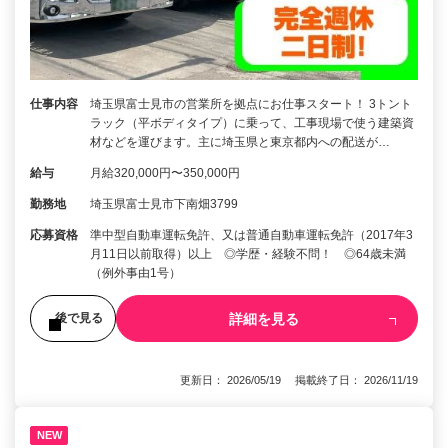
仕事内容
埼玉県富士見市の営業所を拠点にお仕事スタート！ 3トント
ラック（平ボディタイプ）に乗って、工事現場で使う建築資
材などを運びます。主に埼玉県と東京都内への配送が…
給与
月給320,000円〜350,000円
勤務地
埼玉県富士見市下南畑3799
応募資格
準中型自動車運転免許、又は普通自動車運転免許（2017年3
月11日以前取得）以上 ◎学歴・経験不問！ ◎64歳未満
（例外事由1号）
詳細を見る
後で見る
更新日： 2026/05/19 掲載終了日： 2026/11/19
NEW