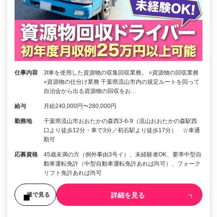
仕事内容
3t車を使用した資源物の収集回収業務。 ○資源物の回収業務
○資源物の仕分け業務 千葉県流山市内の規定ルートを回って
自治会から出る資源物の回収をお…
給与
月給240,000円〜280,000円
勤務地
千葉県流山市おおたかの森西3-6-9（流山おおたかの森駅西
口より徒歩12分・車で3分／初石駅より徒歩17分） ☆車通
勤可
応募資格
45歳未満の方（例外事由3号イ）、未経験者OK、要準中型自
動車運転免許（中型自動車運転免許あれば尚可）、フォーク
リフト免許あれば尚可
詳細を見る
後で見る