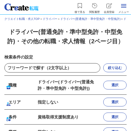
後で見る
閲覧履歴
会員登録
メニュー
クリエイト転職・求人TOP
＞
ドライバー
＞
ドライバー(普通免許・準中型免許・中型免許)
＞
ドラ
ドライバー(普通免許・準中型免許・中型免
許)・その他の転職・求人情報（2ページ目）
検索条件の設定
絞り込む
ドライバー(ドライバー(普通免
職種
選択
許・準中型免許・中型免許))
エリア
指定しない
選択
条件
資格取得支援制度あり
選択