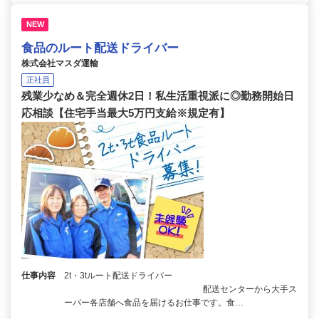
NEW
食品のルート配送ドライバー
株式会社マスダ運輸
正社員
残業少なめ＆完全週休2日！私生活重視派に◎勤務開始日
応相談【住宅手当最大5万円支給※規定有】
仕事内容
2t・3tルート配送ドライバー
配送センターから大手ス
ーパー各店舗へ食品を届けるお仕事です。食…