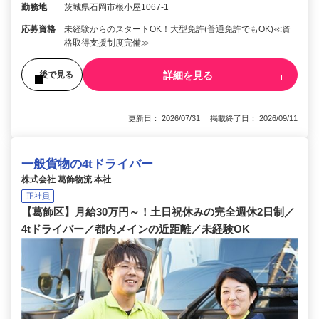
勤務地
茨城県石岡市根小屋1067-1
応募資格
未経験からのスタートOK！大型免許(普通免許でもOK)≪資
格取得支援制度完備≫
詳細を見る
後で見る
更新日： 2026/07/31 掲載終了日： 2026/09/11
一般貨物の4tドライバー
株式会社 葛飾物流 本社
正社員
【葛飾区】月給30万円～！土日祝休みの完全週休2日制／
4tドライバー／都内メインの近距離／未経験OK