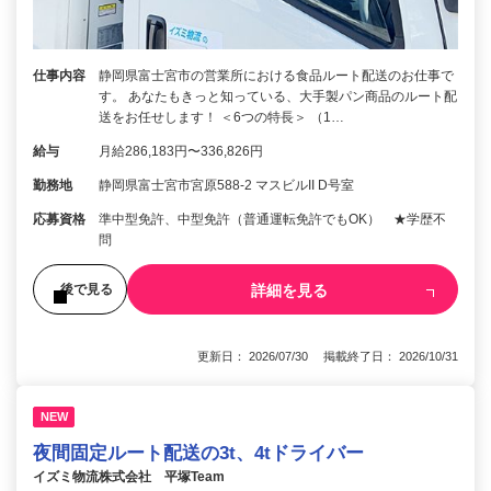
仕事内容
静岡県富士宮市の営業所における食品ルート配送のお仕事で
す。 あなたもきっと知っている、大手製パン商品のルート配
送をお任せします！ ＜6つの特長＞ （1…
給与
月給286,183円〜336,826円
勤務地
静岡県富士宮市宮原588-2 マスビルII D号室
応募資格
準中型免許、中型免許（普通運転免許でもOK） ★学歴不
問
詳細を見る
後で見る
更新日： 2026/07/30 掲載終了日： 2026/10/31
NEW
夜間固定ルート配送の3t、4tドライバー
イズミ物流株式会社 平塚Team