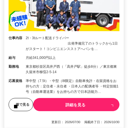
仕事内容
2t・3tルート配送ドライバー
出発準備完了のトラックから1日
がスタート！コンビニエンスストアへパンを…
給与
月給341,000円以上
勤務地
東京都杉並区高井戸西（「高井戸駅」徒歩8分）／東京都東
久留米市柳窪2-5-14
応募資格
準中型（7.5t）・中型（8t限定）自動車免許・在留資格をお
持ちの方：定住者・永住者 ・日本人の配偶者等 ・特定技能1
号（自動車運送業）をお持ちの方で日本語能力…
詳細を見る
後で見る
更新日： 2026/07/30 掲載終了日： 2026/10/30