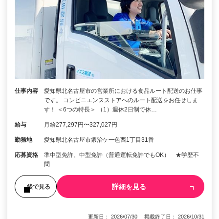
仕事内容
愛知県北名古屋市の営業所における食品ルート配送のお仕事
です。 コンビニエンスストアへのルート配送をお任せしま
す！ ＜6つの特長＞ （1）週休2日制で休…
給与
月給277,297円〜327,027円
勤務地
愛知県北名古屋市鍜治ケ一色西1丁目31番
応募資格
準中型免許、中型免許（普通運転免許でもOK） ★学歴不
問
詳細を見る
後で見る
更新日： 2026/07/30 掲載終了日： 2026/10/31