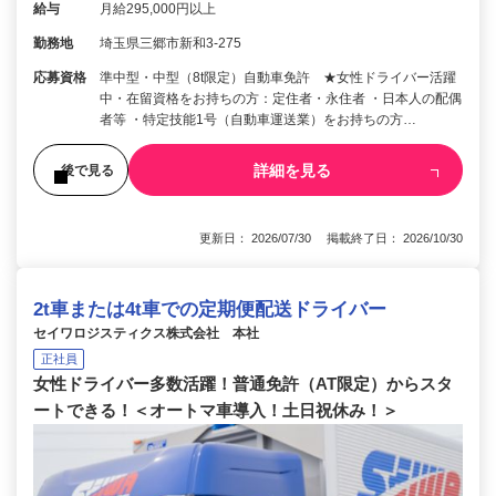
給与
月給295,000円以上
勤務地
埼玉県三郷市新和3-275
応募資格
準中型・中型（8t限定）自動車免許 ★女性ドライバー活躍
中・在留資格をお持ちの方：定住者・永住者 ・日本人の配偶
者等 ・特定技能1号（自動車運送業）をお持ちの方…
詳細を見る
後で見る
更新日： 2026/07/30 掲載終了日： 2026/10/30
2t車または4t車での定期便配送ドライバー
セイワロジスティクス株式会社 本社
正社員
女性ドライバー多数活躍！普通免許（AT限定）からスタ
ートできる！＜オートマ車導入！土日祝休み！＞