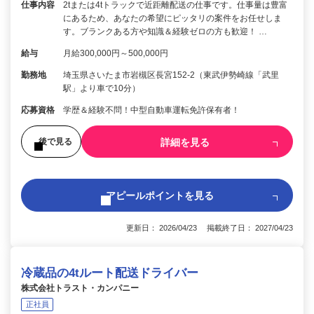
仕事内容
2tまたは4tトラックで近距離配送の仕事です。仕事量は豊富
にあるため、あなたの希望にピッタリの案件をお任せしま
す。ブランクある方や知識＆経験ゼロの方も歓迎！ …
給与
月給300,000円～500,000円
勤務地
埼玉県さいたま市岩槻区長宮152-2（東武伊勢崎線「武里
駅」より車で10分）
応募資格
学歴＆経験不問！中型自動車運転免許保有者！
詳細を見る
後で見る
アピールポイントを見る
更新日： 2026/04/23 掲載終了日： 2027/04/23
冷蔵品の4tルート配送ドライバー
株式会社トラスト・カンパニー
正社員