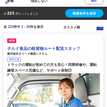
業種
指定しない
選択
223
検索条件を保存
全
件ヒットしました
223
1
-
20
全
件中
件を表示
NEW
チルド食品の軽貨物ルート配送スタッフ
株式会社タイヘイ物流システム
契約社員
トラックの運転が初めての方も安心！同乗研修や、運転
練習スペース完備など、サポート体制◎