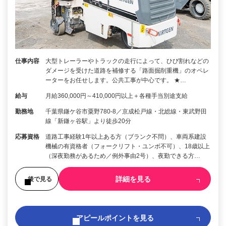
仕事内容
大型トレーラーやトラックの走行によって、ひび割れなどの
ダメージを受けた道路を補修する「路面掘削重機」のオペレ
ーターをお任せします。公共工事が中心です。 ★…
給与
月給360,000円～410,000円以上＋各種手当別途支給
勤務地
千葉県鎌ケ谷市粟野780-8／京成松戸線・北総線・東武野田
線「新鎌ヶ谷駅」より徒歩20分
応募資格
道路工事経験1年以上ある方（ブランク不問）、車両系建設
機械の有資格者（フォークリフト・ユンボ不可）、18歳以上
（深夜勤務があるため／例外事由2号）、夜勤できる方…
詳細を見る
後で見る
アピールポイントを見る