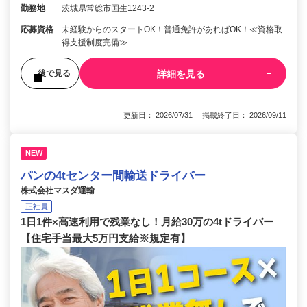
勤務地
茨城県常総市国生1243-2
応募資格
未経験からのスタートOK！普通免許があればOK！≪資格取
得支援制度完備≫
詳細を見る
後で見る
更新日： 2026/07/31 掲載終了日： 2026/09/11
NEW
パンの4tセンター間輸送ドライバー
株式会社マスダ運輸
正社員
1日1件×高速利用で残業なし！月給30万の4tドライバー
【住宅手当最大5万円支給※規定有】