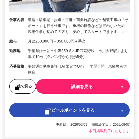
仕事内容
道路・駐車場・歩道・空港・商業施設などの舗装工事の「サ
ポート」を行う仕事です。重機の操作などは行わないため、
現場仕事が初めての方も、安心してスタートできます。 …
給与
月給250,000円～350,000円＋手当
勤務地
千葉県鎌ケ谷市中沢359-8／JR武蔵野線「市川大野駅」より
車で10分（各バス停から徒歩5分）
応募資格
要普通自動車免許（AT限定でOK） 学歴不問 未経験者大
歓迎
詳細を見る
後で見る
アピールポイントを見る
更新日： 2026/08/03 掲載終了日： 2026/08/07
本日掲載終了になります