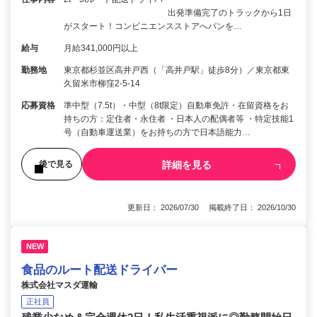
出発準備完了のトラックから1日
がスタート！コンビニエンスストアへパンを…
給与
月給341,000円以上
勤務地
東京都杉並区高井戸西（「高井戸駅」徒歩8分）／東京都東
久留米市柳窪2-5-14
応募資格
準中型（7.5t）・中型（8t限定）自動車免許・在留資格をお
持ちの方：定住者・永住者 ・日本人の配偶者等 ・特定技能1
号（自動車運送業）をお持ちの方で日本語能力…
詳細を見る
後で見る
更新日： 2026/07/30 掲載終了日： 2026/10/30
NEW
食品のルート配送ドライバー
株式会社マスダ運輸
正社員