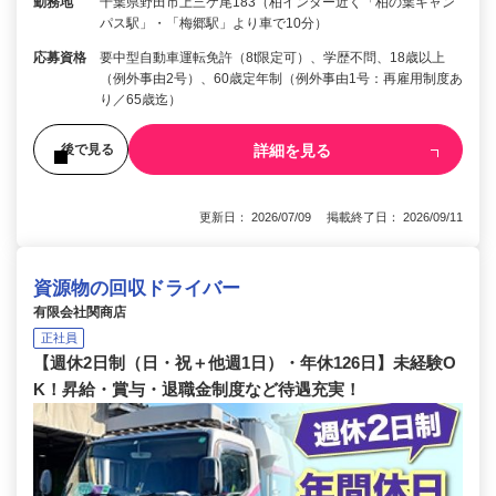
勤務地
千葉県野田市上三ケ尾183（柏インター近く「柏の葉キャン
パス駅」・「梅郷駅」より車で10分）
応募資格
要中型自動車運転免許（8t限定可）、学歴不問、18歳以上
（例外事由2号）、60歳定年制（例外事由1号：再雇用制度あ
り／65歳迄）
詳細を見る
後で見る
更新日： 2026/07/09 掲載終了日： 2026/09/11
資源物の回収ドライバー
有限会社関商店
正社員
【週休2日制（日・祝＋他週1日）・年休126日】未経験O
K！昇給・賞与・退職金制度など待遇充実！