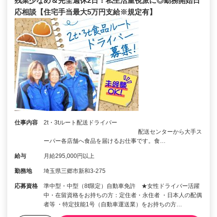
残業少なめ＆完全週休2日！私生活重視派に◎勤務開始日
応相談【住宅手当最大5万円支給※規定有】
仕事内容
2t・3tルート配送ドライバー
配送センターから大手ス
ーパー各店舗へ食品を届けるお仕事です。食…
給与
月給295,000円以上
勤務地
埼玉県三郷市新和3-275
応募資格
準中型・中型（8t限定）自動車免許 ★女性ドライバー活躍
中・在留資格をお持ちの方：定住者・永住者 ・日本人の配偶
者等 ・特定技能1号（自動車運送業）をお持ちの方…