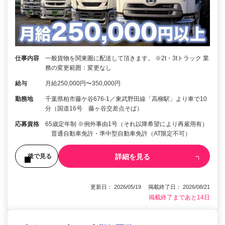
仕事内容
一般貨物を関東圏に配送して頂きます。 ※2t・3tトラック 業
務の変更範囲：変更なし
給与
月給250,000円〜350,000円
勤務地
千葉県柏市藤ケ谷676-1／東武野田線「高柳駅」より車で10
分（国道16号 藤ヶ谷交差点そば）
応募資格
65歳定年制 ※例外事由1号（それ以降希望により再雇用有）
普通自動車免許・準中型自動車免許（AT限定不可）
詳細を見る
後で見る
更新日： 2026/05/19 掲載終了日： 2026/08/21
掲載終了まであと14日