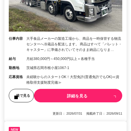
仕事内容
大手食品メーカーの製造工場から、商品を一時保管する物流
センターへ冷蔵品を配送します。 商品はすべて「パレット・
キャスター」に準備されていてそのまま納品になりま…
給与
月給380,000円～450,000円以上＋各種手当
勤務地
茨城県石岡市根小屋1067-1
応募資格
未経験からのスタートOK！大型免許(普通免許でもOK)≪資
格取得支援制度完備≫
詳細を見る
後で見る
更新日： 2026/07/31 掲載終了日： 2026/09/11
NEW