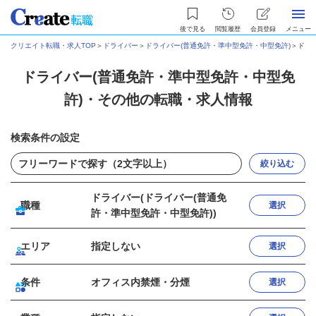
後で見る
閲覧履歴
会員登録
メニュー
クリエイト転職・求人TOP
＞
ドライバー
＞
ドライバー(普通免許・準中型免許・中型免許)
＞
ドラ
ドライバー(普通免許・準中型免許・中型免
許)・その他の転職・求人情報
検索条件の設定
絞り込む
ドライバー(ドライバー(普通免
職種
選択
許・準中型免許・中型免許))
エリア
指定しない
選択
条件
オフィス内禁煙・分煙
選択