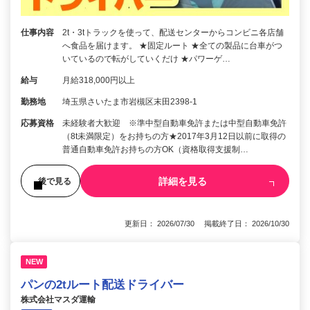
仕事内容
2t・3tトラックを使って、配送センターからコンビニ各店舗
へ食品を届けます。 ★固定ルート ★全ての製品に台車がつ
いているので転がしていくだけ ★パワーゲ…
給与
月給318,000円以上
勤務地
埼玉県さいたま市岩槻区末田2398-1
応募資格
未経験者大歓迎 ※準中型自動車免許または中型自動車免許
（8t未満限定）をお持ちの方★2017年3月12日以前に取得の
普通自動車免許お持ちの方OK（資格取得支援制…
詳細を見る
後で見る
更新日： 2026/07/30 掲載終了日： 2026/10/30
NEW
パンの2tルート配送ドライバー
株式会社マスダ運輸