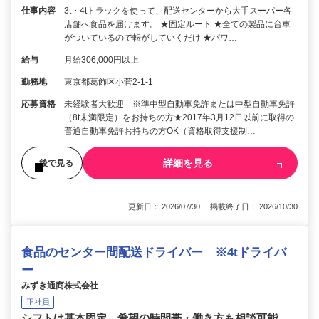
仕事内容
3t・4tトラックを使って、配送センターから大手スーパー各
店舗へ食品を届けます。 ★固定ルート ★全ての製品に台車
がついているので転がしていくだけ ★パワ…
給与
月給306,000円以上
勤務地
東京都葛飾区小菅2-1-1
応募資格
未経験者大歓迎 ※準中型自動車免許または中型自動車免許
（8t未満限定）をお持ちの方★2017年3月12日以前に取得の
普通自動車免許お持ちの方OK（資格取得支援制…
詳細を見る
後で見る
更新日： 2026/07/30 掲載終了日： 2026/10/30
食品のセンター間配送ドライバー ※4tドライバ
ー
みずき通商株式会社
正社員
シフトは基本固定。希望の時間帯・働き方も相談可能。