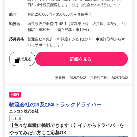
日2～4件程度配送します。決まった会社への配送なので…
給与
月給250,000円～350,000円＋各種手当
勤務地
埼玉県坂戸市横沼148-1（東武東上線「坂戸駅」車5分、「川
越駅」車30分、「鶴ケ島駅」車10分）
応募資格
普通自動車免許（AT限定）があればOK ◆免許取得からす
べてサポートします！
詳細を見る
後で見る
更新日： 2026/07/02 掲載終了日： 2026/10/02
NEW
物流会社の2t及び4tトラックドライバー
ニッコン株式会社
正社員
【色々な車種に挑戦できます！】イチからドライバーを
やってみたい方もご応募OK！