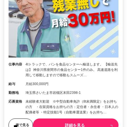
仕事内容
4tトラックで、パンを食品センターへ輸送します。 【輸送先
は】 神奈川県座間市の食品センター1件のみ。 高速道路を利
用して移動しますので移動もスムーズ…
給与
月給300,000円
勤務地
埼玉県さいたま市岩槻区末田2398-1
応募資格
未経験者大歓迎 ※中型自動車免許（8t未満限定）をお持ち
の方 ・在留資格をお持ちの方：定住者・永住者 ・日本人の
配偶者等 ・特定技能1号（自動車運送業）をお持ち…
詳細を見る
後で見る