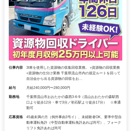
仕事内容
3t車を使用した資源物の収集回収業務。 ○資源物の回収業務
○資源物の仕分け業務 千葉県流山市内の規定ルートを回って
自治会から出る資源物の回収をお…
給与
月給240,000円〜280,000円
勤務地
千葉県流山市おおたかの森西3-6-9（流山おおたかの森駅西
口より徒歩12分・車で3分／初石駅より徒歩17分） ☆車通
勤可
応募資格
45歳未満の方（例外事由3号イ）、未経験者OK、要準中型自
動車運転免許（中型自動車運転免許あれば尚可）、フォーク
リフト免許あれば尚可