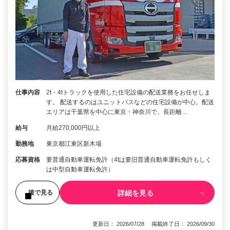
仕事内容
2t・4tトラックを使用した住宅設備の配送業務をお任せしま
す。 配送するのはユニットバスなどの住宅設備が中心。配送
エリアは千葉県を中心に東京・神奈川で、長距離…
給与
月給270,000円以上
勤務地
東京都江東区新木場
応募資格
要普通自動車運転免許（4tは要旧普通自動車運転免許もしく
は中型自動車運転免許）
詳細を見る
後で見る
更新日： 2026/07/28 掲載終了日： 2026/09/30