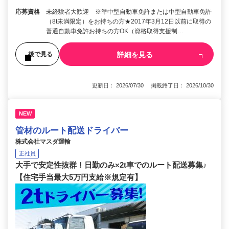
応募資格
未経験者大歓迎 ※準中型自動車免許または中型自動車免許
（8t未満限定）をお持ちの方★2017年3月12日以前に取得の
普通自動車免許お持ちの方OK（資格取得支援制…
詳細を見る
後で見る
更新日： 2026/07/30 掲載終了日： 2026/10/30
NEW
管材のルート配送ドライバー
株式会社マスダ運輸
正社員
大手で安定性抜群！日勤のみ×2t車でのルート配送募集♪
【住宅手当最大5万円支給※規定有】