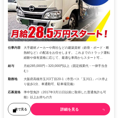
仕事内容
大手建材メーカーや商社などの建築資材（鉄骨・ボード・断
熱材など）の配送をお任せします。 これまでのトラック運転
経験や保有資格に応じて、最適な車両からスタート可…
給与
月給285,000円～320,000円以上（固定残業代・一律手当含
む）
勤務地
大阪府高槻市玉川3丁目20-1（市営バス「玉川口」バス停よ
り徒歩1分、車通勤可、駐車場完備）
応募資格
準中型免許（2017年3月11日以前に取得した普通免許も可
能）以上お持ちの方
詳細を見る
後で見る