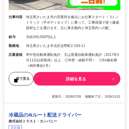
仕事内容
埼玉県さいたま市の営業所を拠点にお仕事スタート！ 3トン
トラック（平ボディタイプ）に乗って、工事現場で使う建築
資材などを運びます。主に東京都内と埼玉県内への配…
給与
月給340,000円以上
勤務地
埼玉県さいたま市北区吉野町2-193-11
応募資格
準中型自動車運転免許、又は普通自動車運転免許（2017年3
月11日以前取得）以上 ◎学歴・経験不問！ ◎64歳未満
（例外事由1号）
詳細を見る
後で見る
更新日： 2026/07/28 掲載終了日： 2026/11/21
冷蔵品の4tルート配送ドライバー
株式会社トラスト・カンパニー
正社員