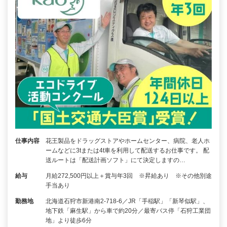
仕事内容
花王製品をドラッグストアやホームセンター、病院、老人ホ
ームなどに3tまたは4t車を利用して配送するお仕事です。 配
送ルートは「配送計画ソフト」にて決定しますの…
給与
月給272,500円以上＋賞与年3回 ※昇給あり ※その他別途
手当あり
勤務地
北海道石狩市新港南2-718-6／JR「手稲駅」「新琴似駅」、
地下鉄「麻生駅」から車で約20分／最寄バス停「石狩工業団
地」より徒歩6分