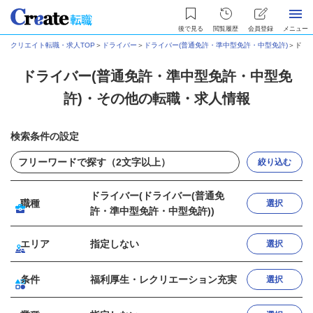
後で見る
閲覧履歴
会員登録
メニュー
クリエイト転職・求人TOP
＞
ドライバー
＞
ドライバー(普通免許・準中型免許・中型免許)
＞
ドラ
ドライバー(普通免許・準中型免許・中型免
許)・その他の転職・求人情報
検索条件の設定
絞り込む
ドライバー(ドライバー(普通免
職種
選択
許・準中型免許・中型免許))
エリア
指定しない
選択
条件
福利厚生・レクリエーション充実
選択