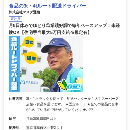
食品の3t・4tルート配送ドライバー
株式会社マスダ運輸
正社員
月8日休みでゆとり◎業績好調で毎年ベースアップ！未経
験OK【住宅手当最大5万円支給※規定有】
仕事内容
3t・4tトラックを使って、配送センターから大手スーパー各
店舗へ食品を届けます。 ★固定ルート ★全ての製品に台車
がついているので転がしていくだけ ★パワ…
給与
月給306,000円以上
勤務地
東京都葛飾区小菅2-1-1