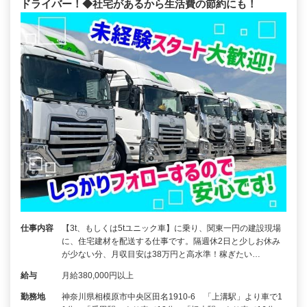
ドライバー！◆社宅があるから生活費の節約にも！
仕事内容
【3t、もしくは5tユニック車】に乗り、関東一円の建設現場
に、住宅建材を配送する仕事です。隔週休2日と少しお休み
が少ない分、月収目安は38万円と高水準！稼ぎたい…
給与
月給380,000円以上
勤務地
神奈川県相模原市中央区田名1910-6 「上溝駅」より車で1