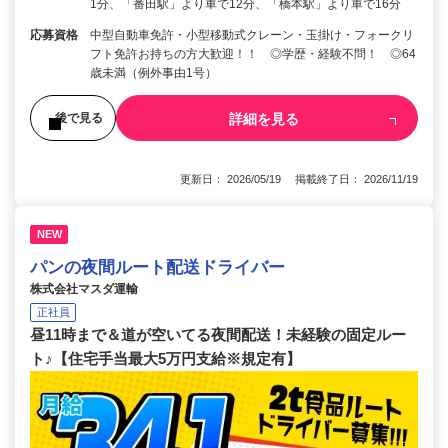
1分、「番田駅」より車で12分、「橋本駅」より車で16分
応募資格
中型自動車免許・小型移動式クレーン・玉掛け・フォークリ
フト免許お持ちの方大歓迎！！ ◎学歴・経験不問！ ◎64
歳未満（例外事由1号）
詳細を見る
後で見る
更新日： 2026/05/19 掲載終了日： 2026/11/19
NEW
パンの夜間ルート配送ドライバー
株式会社マスダ運輸
正社員
昼11時まで＆道が空いてる夜間配送！未経験の固定ルー
ト♪【住宅手当最大5万円支給※規定有】