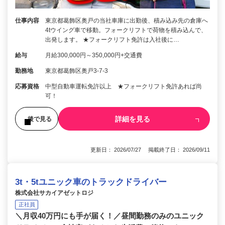
仕事内容
東京都葛飾区奥戸の当社車庫に出勤後、積み込み先の倉庫へ
4tウイング車で移動。フォークリフトで荷物を積み込んで、
出発します。 ★フォークリフト免許は入社後に…
給与
月給300,000円～350,000円+交通費
勤務地
東京都葛飾区奥戸3-7-3
応募資格
中型自動車運転免許以上 ★フォークリフト免許あれば尚
可！
詳細を見る
後で見る
更新日： 2026/07/27 掲載終了日： 2026/09/11
3t・5tユニック車のトラックドライバー
株式会社サカイアゼットロジ
正社員
＼月収40万円にも手が届く！／昼間勤務のみのユニック