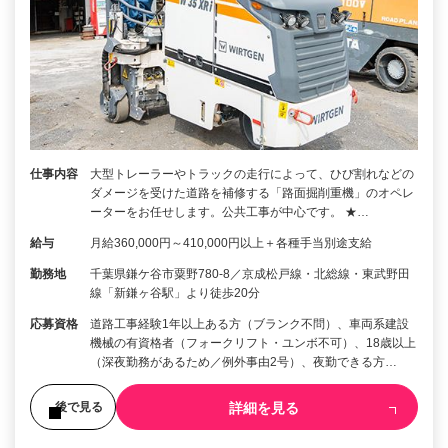
仕事内容
大型トレーラーやトラックの走行によって、ひび割れなどの
ダメージを受けた道路を補修する「路面掘削重機」のオペレ
ーターをお任せします。公共工事が中心です。 ★…
給与
月給360,000円～410,000円以上＋各種手当別途支給
勤務地
千葉県鎌ケ谷市粟野780-8／京成松戸線・北総線・東武野田
線「新鎌ヶ谷駅」より徒歩20分
応募資格
道路工事経験1年以上ある方（ブランク不問）、車両系建設
機械の有資格者（フォークリフト・ユンボ不可）、18歳以上
（深夜勤務があるため／例外事由2号）、夜勤できる方…
詳細を見る
後で見る