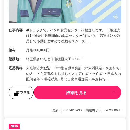
仕事内容
4tトラックで、パンを食品センターへ輸送します。 【輸送先
は】 神奈川県座間市の食品センター1件のみ。 高速道路を利
用して移動しますので移動もスムーズ…
給与
月給300,000円
勤務地
埼玉県さいたま市岩槻区末田2398-1
応募資格
未経験者大歓迎 ※中型自動車免許（8t未満限定）をお持ち
の方 ・在留資格をお持ちの方：定住者・永住者 ・日本人の
配偶者等 ・特定技能1号（自動車運送業）をお持ち…
詳細を見る
後で見る
更新日： 2026/07/30 掲載終了日： 2026/10/30
NEW