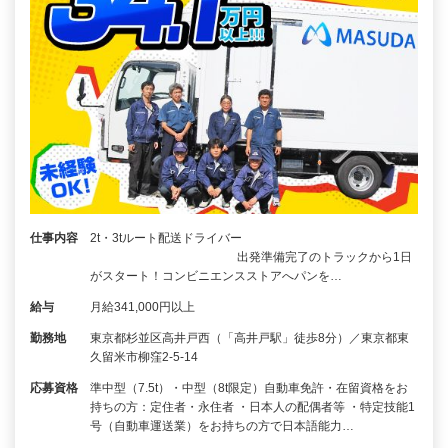
仕事内容
2t・3tルート配送ドライバー
出発準備完了のトラックから1日
がスタート！コンビニエンスストアへパンを…
給与
月給341,000円以上
勤務地
東京都杉並区高井戸西（「高井戸駅」徒歩8分）／東京都東
久留米市柳窪2-5-14
応募資格
準中型（7.5t）・中型（8t限定）自動車免許・在留資格をお
持ちの方：定住者・永住者 ・日本人の配偶者等 ・特定技能1
号（自動車運送業）をお持ちの方で日本語能力…