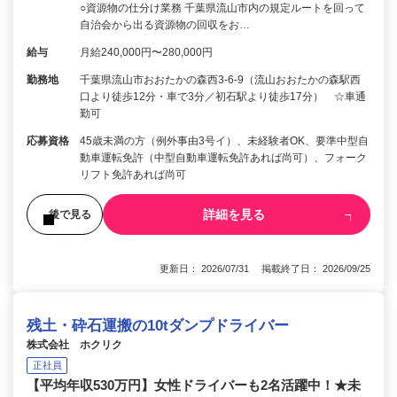
○資源物の仕分け業務 千葉県流山市内の規定ルートを回って
自治会から出る資源物の回収をお…
給与
月給240,000円〜280,000円
勤務地
千葉県流山市おおたかの森西3-6-9（流山おおたかの森駅西
口より徒歩12分・車で3分／初石駅より徒歩17分） ☆車通
勤可
応募資格
45歳未満の方（例外事由3号イ）、未経験者OK、要準中型自
動車運転免許（中型自動車運転免許あれば尚可）、フォーク
リフト免許あれば尚可
詳細を見る
後で見る
更新日： 2026/07/31 掲載終了日： 2026/09/25
残土・砕石運搬の10tダンプドライバー
株式会社 ホクリク
正社員
【平均年収530万円】女性ドライバーも2名活躍中！★未