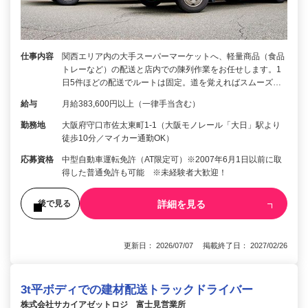
仕事内容
関西エリア内の大手スーパーマーケットへ、軽量商品（食品
トレーなど）の配送と店内での陳列作業をお任せします。1
日5件ほどの配送でルートは固定。道を覚えればスムーズ…
給与
月給383,600円以上（一律手当含む）
勤務地
大阪府守口市佐太東町1-1（大阪モノレール「大日」駅より
徒歩10分／マイカー通勤OK）
応募資格
中型自動車運転免許（AT限定可）※2007年6月1日以前に取
得した普通免許も可能 ※未経験者大歓迎！
詳細を見る
後で見る
更新日： 2026/07/07 掲載終了日： 2027/02/26
3t平ボディでの建材配送トラックドライバー
株式会社サカイアゼットロジ 富士見営業所