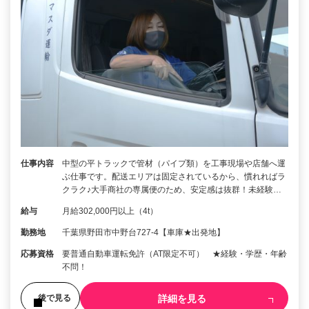
仕事内容
中型の平トラックで管材（パイプ類）を工事現場や店舗へ運
ぶ仕事です。配送エリアは固定されているから、慣れればラ
クラク♪大手商社の専属便のため、安定感は抜群！未経験…
給与
月給302,000円以上（4t）
勤務地
千葉県野田市中野台727-4【車庫★出発地】
応募資格
要普通自動車運転免許（AT限定不可） ★経験・学歴・年齢
不問！
詳細を見る
後で見る