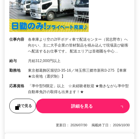
仕事内容
各車庫より空の2t平ボディ車で配送センター（習志野市）へ
向かい、主に大手企業の管材製品を積み込んで現場及び顧客
へ配送するお仕事です。 配送エリアは首都圏を中心…
給与
月給312,000円以上
勤務地
東京都葛飾区堀切3-35-16／埼玉県三郷市新和3-275 【車庫
★出発地（選択制）】
応募資格
「準中型5t限定」以上 ☆未経験者歓迎 ★働きながら準中型
自動車免許の取得も出来ます！★
詳細を見る
後で見る
更新日： 2026/07/30 掲載終了日： 2026/10/30