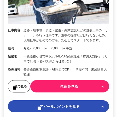
仕事内容
道路・駐車場・歩道・空港・商業施設などの舗装工事の「サ
ポート」を行う仕事です。重機の操作などは行わないため、
現場仕事が初めての方も、安心してスタートできます。 …
給与
月給250,000円～350,000円＋手当
勤務地
千葉県鎌ケ谷市中沢359-8／JR武蔵野線「市川大野駅」より
車で10分（各バス停から徒歩5分）
応募資格
要普通自動車免許（AT限定でOK） 学歴不問 未経験者大
歓迎
詳細を見る
後で見る
アピールポイントを見る