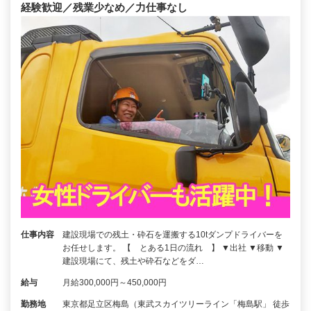
経験歓迎／残業少なめ／力仕事なし
仕事内容
建設現場での残土・砕石を運搬する10tダンプドライバーを
お任せします。 【 とある1日の流れ 】 ▼出社 ▼移動 ▼
建設現場にて、残土や砕石などをダ…
給与
月給300,000円～450,000円
勤務地
東京都足立区梅島（東武スカイツリーライン「梅島駅」 徒歩