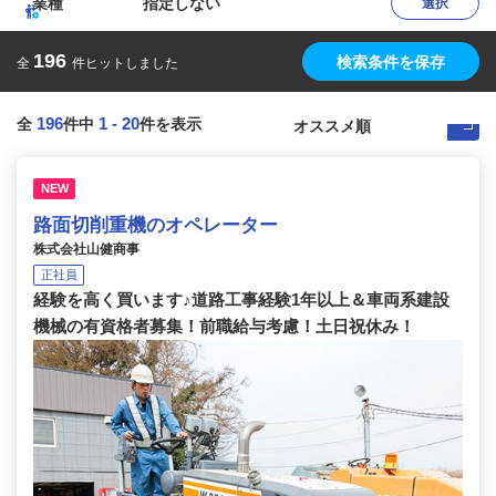
業種
指定しない
選択
196
検索条件を保存
全
件ヒットしました
196
1
-
20
全
件中
件を表示
NEW
路面切削重機のオペレーター
株式会社山健商事
正社員
経験を高く買います♪道路工事経験1年以上＆車両系建設
機械の有資格者募集！前職給与考慮！土日祝休み！