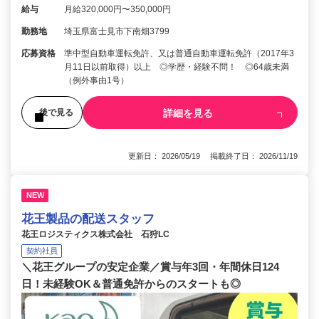
給与
月給320,000円〜350,000円
勤務地
埼玉県富士見市下南畑3799
応募資格
準中型自動車運転免許、又は普通自動車運転免許（2017年3
月11日以前取得）以上 ◎学歴・経験不問！ ◎64歳未満
（例外事由1号）
詳細を見る
後で見る
更新日： 2026/05/19 掲載終了日： 2026/11/19
NEW
花王製品の配送スタッフ
花王ロジスティクス株式会社 石狩LC
契約社員
＼花王グループの安定企業／賞与年3回・年間休日124
日！未経験OK＆普通免許からのスタートも◎