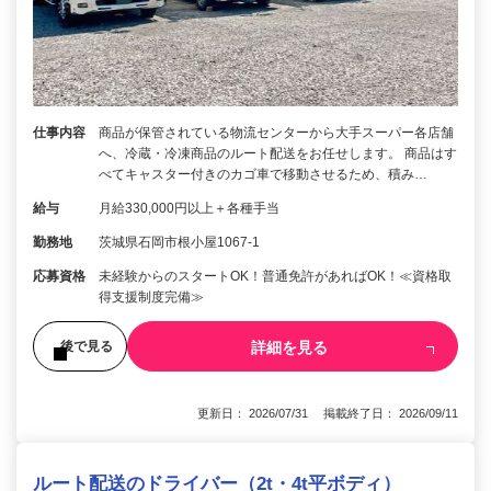
仕事内容
商品が保管されている物流センターから大手スーパー各店舗
へ、冷蔵・冷凍商品のルート配送をお任せします。 商品はす
べてキャスター付きのカゴ車で移動させるため、積み…
給与
月給330,000円以上＋各種手当
勤務地
茨城県石岡市根小屋1067-1
応募資格
未経験からのスタートOK！普通免許があればOK！≪資格取
得支援制度完備≫
詳細を見る
後で見る
更新日： 2026/07/31 掲載終了日： 2026/09/11
ルート配送のドライバー（2t・4t平ボディ）