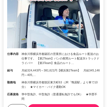
仕事内容
神奈川県横浜市都築区の営業所における食品ルート配送のお
仕事です。 【第2Team】パンの夜間ルート配送3tトラックド
ライバー 【第3Team】食品のルート…
給与
月給324,443円～381,621円【横浜第2Team】 月給345,146
円～405,…
勤務地
神奈川県横浜市都筑区東方町63（JR「鴨居駅」より車で10
分） ★マイカー・バイク通勤OK
応募資格
準中型免許、中型免許（普通運転免許でもOK） ★学歴不
問