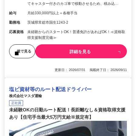
てキャスター付きのカゴ車で移動させるため、積み込…
給与
月給330,000円以上＋各種手当
勤務地
茨城県常総市国生1243-2
応募資格
未経験からのスタートOK！普通免許があればOK！≪資格取
得支援制度完備≫
詳細を見る
後で見る
更新日： 2026/07/31 掲載終了日： 2026/09/11
塩ビ資材等のルート配送ドライバー
株式会社マスダ運輸
正社員
未経験OKの日勤ルート配送！長距離なし＆資格取得支援
あり【住宅手当最大5万円支給※規定有】