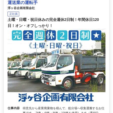
運送業の運転手
浮ヶ谷企画有限会社
正社員
土曜・日曜・祝日休みの完全週休2日制！年間休日120
日！オン・オフしっかり！
仕事内容
得意先から産業廃棄物を積んで、処分場へ収集運搬するお仕
事です。 2t車・4t車・8t車・10t車を使用します（選択O