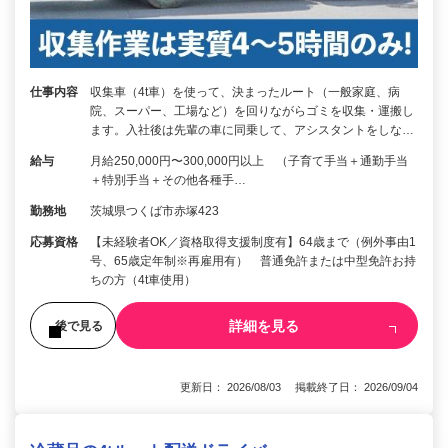
仕事内容
収集車（4t車）を使って、決まったルート（一般家庭、病
院、スーパー、工場など）を回りながらゴミを収集・運搬し
ます。入社後は先輩の車に同乗して、アシスタントをしな…
給与
月給250,000円〜300,000円以上 （子育て手当＋通勤手当
＋特別手当＋その他各種手…
勤務地
茨城県つくば市赤塚423
応募資格
【未経験者OK／資格取得支援制度有】64歳まで（例外事由1
号、65歳定年制※再雇用有） 普通免許または中型免許お持
ちの方（4t車使用）
詳細を見る
後で見る
更新日： 2026/08/03 掲載終了日： 2026/09/04