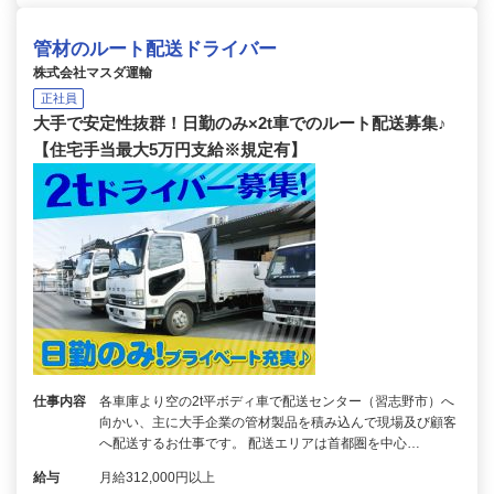
管材のルート配送ドライバー
株式会社マスダ運輸
正社員
大手で安定性抜群！日勤のみ×2t車でのルート配送募集♪
【住宅手当最大5万円支給※規定有】
仕事内容
各車庫より空の2t平ボディ車で配送センター（習志野市）へ
向かい、主に大手企業の管材製品を積み込んで現場及び顧客
へ配送するお仕事です。 配送エリアは首都圏を中心…
給与
月給312,000円以上