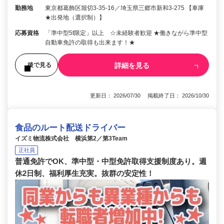
勤務地
東京都葛飾区堀切3-35-16／埼玉県三郷市新和3-275 【車庫
★出発地（選択制）】
応募資格
「準中型5t限定」以上 ☆未経験者歓迎 ★働きながら準中型
自動車免許の取得も出来ます！★
詳細を見る
後で見る
更新日： 2026/07/30 掲載終了日： 2026/10/30
食品のルート配送ドライバー
イズミ物流株式会社 横浜第2／第3Team
正社員
普通免許でOK、準中型・中型免許取得支援制度あり。週
休2日制、福利厚生充実。抜群の安定性！