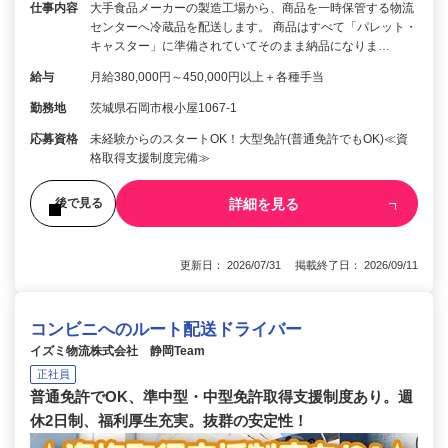
仕事内容
大手食品メーカーの製造工場から、商品を一時保管する物流
センターへ冷蔵品を配送します。 商品はすべて「パレット・
キャスター」に準備されていてそのまま納品になりま…
給与
月給380,000円～450,000円以上＋各種手当
勤務地
茨城県石岡市根小屋1067-1
応募資格
未経験からのスタートOK！大型免許(普通免許でもOK)≪資
格取得支援制度完備≫
詳細を見る
後で見る
更新日： 2026/07/31 掲載終了日： 2026/09/11
コンビニへのルート配送ドライバー
イズミ物流株式会社 静岡Team
正社員
普通免許でOK、準中型・中型免許取得支援制度あり。週
休2日制、福利厚生充実。抜群の安定性！