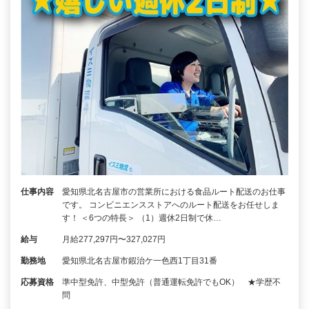
仕事内容
愛知県北名古屋市の営業所における食品ルート配送のお仕事
です。 コンビニエンスストアへのルート配送をお任せしま
す！ ＜6つの特長＞ （1）週休2日制で休…
給与
月給277,297円〜327,027円
勤務地
愛知県北名古屋市鍜治ケ一色西1丁目31番
応募資格
準中型免許、中型免許（普通運転免許でもOK） ★学歴不
問