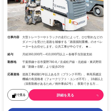
仕事内容
大型トレーラーやトラックの走行によって、ひび割れなどの
ダメージを受けた道路を補修する「路面掘削重機」のオペレ
ーターをお任せします。公共工事が中心です。 ★…
給与
月給360,000円～410,000円以上＋各種手当別途支給
勤務地
千葉県鎌ケ谷市粟野780-8／京成松戸線・北総線・東武野田
線「新鎌ヶ谷駅」より徒歩20分
応募資格
道路工事経験1年以上ある方（ブランク不問）、車両系建設
機械の有資格者（フォークリフト・ユンボ不可）、18歳以上
（深夜勤務があるため／例外事由2号）、夜勤できる方…
詳細を見る
後で見る