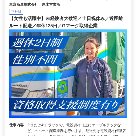
東京商運株式会社 厚木営業所
正社員
【女性も活躍中】未経験者大歓迎／土日祝休み／近距離
ルート配送／年休125日／Gマーク取得企業
仕事内容
2tまたは4tトラックで、電設資材（主にケーブルラックな
ど）のルート配送業務を行います。配送先は電設資材代理店