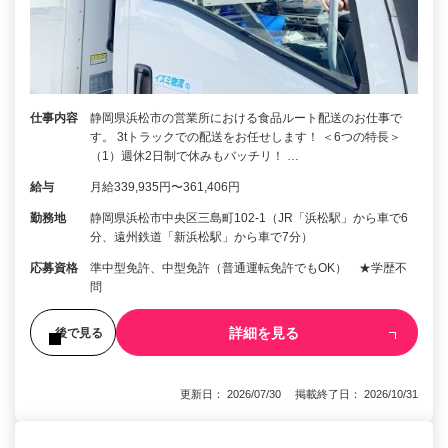
仕事内容
静岡県浜松市の営業所における食品ルート配送のお仕事で
す。 3tトラックでの配送をお任せします！ ＜6つの特長＞
（1）週休2日制で休みもバッチリ！ …
給与
月給339,935円〜361,406円
勤務地
静岡県浜松市中央区三島町102-1（JR「浜松駅」から車で6
分、遠州鉄道「新浜松駅」から車で7分）
応募資格
準中型免許、中型免許（普通運転免許でもOK） ★学歴不
問
詳細を見る
後で見る
更新日： 2026/07/30 掲載終了日： 2026/10/31