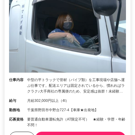
仕事内容
中型の平トラックで管材（パイプ類）を工事現場や店舗へ運
ぶ仕事です。配送エリアは固定されているから、慣れればラ
クラク♪大手商社の専属便のため、安定感は抜群！未経験…
給与
月給302,000円以上（4t）
勤務地
千葉県野田市中野台727-4【車庫★出発地】
応募資格
要普通自動車運転免許（AT限定不可） ★経験・学歴・年齢
不問！