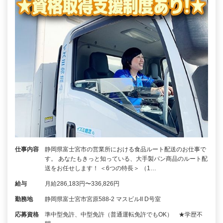
仕事内容
静岡県富士宮市の営業所における食品ルート配送のお仕事で
す。 あなたもきっと知っている、大手製パン商品のルート配
送をお任せします！ ＜6つの特長＞ （1…
給与
月給286,183円〜336,826円
勤務地
静岡県富士宮市宮原588-2 マスビルII D号室
応募資格
準中型免許、中型免許（普通運転免許でもOK） ★学歴不