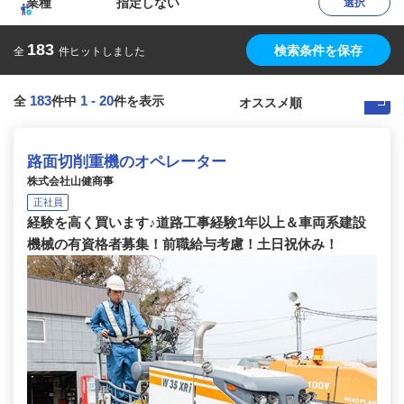
業種
指定しない
選択
183
検索条件を保存
全
件ヒットしました
183
1
-
20
全
件中
件を表示
路面切削重機のオペレーター
株式会社山健商事
正社員
経験を高く買います♪道路工事経験1年以上＆車両系建設
機械の有資格者募集！前職給与考慮！土日祝休み！