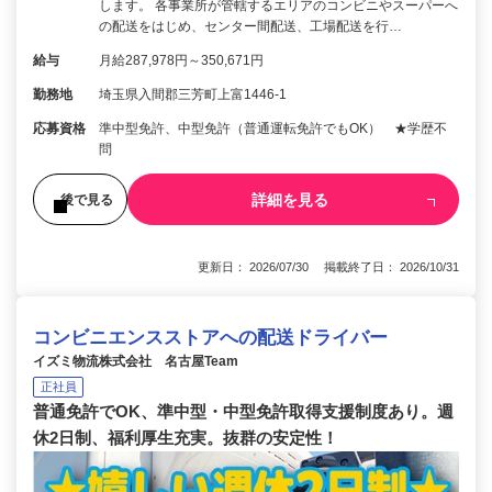
します。 各事業所が管轄するエリアのコンビニやスーパーへ
の配送をはじめ、センター間配送、工場配送を行…
給与
月給287,978円～350,671円
勤務地
埼玉県入間郡三芳町上富1446-1
応募資格
準中型免許、中型免許（普通運転免許でもOK） ★学歴不
問
詳細を見る
後で見る
更新日： 2026/07/30 掲載終了日： 2026/10/31
コンビニエンスストアへの配送ドライバー
イズミ物流株式会社 名古屋Team
正社員
普通免許でOK、準中型・中型免許取得支援制度あり。週
休2日制、福利厚生充実。抜群の安定性！