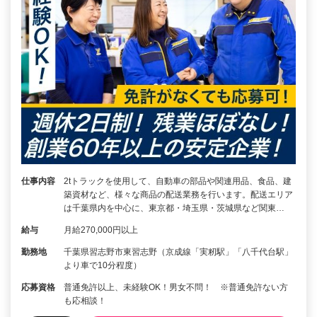
仕事内容
2tトラックを使用して、自動車の部品や関連用品、食品、建
築資材など、様々な商品の配送業務を行います。配送エリア
は千葉県内を中心に、東京都・埼玉県・茨城県など関東…
給与
月給270,000円以上
勤務地
千葉県習志野市東習志野（京成線「実籾駅」「八千代台駅」
より車で10分程度）
応募資格
普通免許以上、未経験OK！男女不問！ ※普通免許ない方
も応相談！