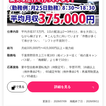
仕事内容
平均月収37.5万円。1日の配送は2〜3件だけ。体を大切にし
ながら稼げます。 ▼こんな方に向いています 「件数が多く
て体がきつい」 「シフトが不規則で…
給与
月給335,000円〜415,000円以上＋能力給
勤務地
千葉県野田市上三ケ尾183（柏インター近く「柏の葉キャン
パス駅」・「梅郷駅」より車で10分）
応募資格
要中型自動車運転免許（8t限定可）、学歴不問、18歳以上
（例外事由2号）、60歳定年制（例外事由1号：再雇用制度あ
り／65歳迄）
詳細を見る
後で見る
更新日： 2026/07/09 掲載終了日： 2026/09/11