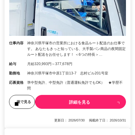
仕事内容
神奈川県平塚市の営業所における食品ルート配送のお仕事で
す。 あなたもきっと知っている、大手製パン商品の夜間固定
ルート配送をお任せします！ ＜6つの特長＞…
給与
月給320,993円～377,678円
勤務地
神奈川県平塚市中原1丁目13-7 志村ビル201号室
応募資格
準中型免許、中型免許（普通運転免許でもOK） ★学歴不
問
詳細を見る
後で見る
更新日： 2026/07/30 掲載終了日： 2026/10/31