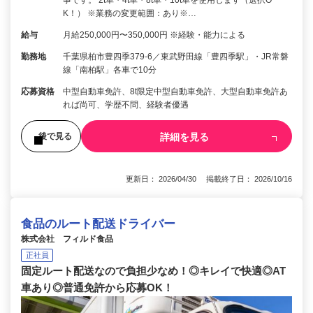
K！） ※業務の変更範囲：あり※…
給与
月給250,000円〜350,000円 ※経験・能力による
勤務地
千葉県柏市豊四季379-6／東武野田線「豊四季駅」・JR常磐
線「南柏駅」各車で10分
応募資格
中型自動車免許、8t限定中型自動車免許、大型自動車免許あ
れば尚可、学歴不問、経験者優遇
詳細を見る
後で見る
更新日： 2026/04/30 掲載終了日： 2026/10/16
食品のルート配送ドライバー
株式会社 フィルド食品
正社員
固定ルート配送なので負担少なめ！◎キレイで快適◎AT
車あり◎普通免許から応募OK！