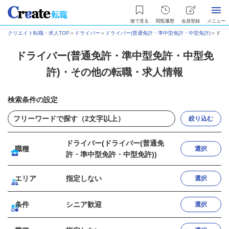
後で見る
閲覧履歴
会員登録
メニュー
クリエイト転職・求人TOP
＞
ドライバー
＞
ドライバー(普通免許・準中型免許・中型免許)
＞
ドラ
ドライバー(普通免許・準中型免許・中型免
許)・その他の転職・求人情報
検索条件の設定
絞り込む
ドライバー(ドライバー(普通免
職種
選択
許・準中型免許・中型免許))
エリア
指定しない
選択
条件
シニア歓迎
選択