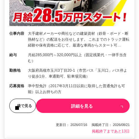
仕事内容
大手建材メーカーや商社などの建築資材（鉄骨・ボード・断
熱材など）の配送をお任せします。 これまでのトラック運転
経験や保有資格に応じて、最適な車両からスタート可…
給与
月給285,000円～320,000円以上（固定残業代・一律手当含
む）
勤務地
大阪府高槻市玉川3丁目20-1（市営バス「玉川口」バス停よ
り徒歩1分、車通勤可、駐車場完備）
応募資格
準中型免許（2017年3月11日以前に取得した普通免許も可
能）以上お持ちの方
詳細を見る
後で見る
更新日： 2026/07/16 掲載終了日： 2026/08/21
掲載終了まであと13日