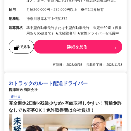
など。また、倉庫内における仕分け・積み込み補助作業…
給与
月給260,000円～275,000円以上 ※年1回昇給有
勤務地
神奈川県厚木市上依知372
応募資格
準中型自動車免許または中型自動車免許 ※定年60歳（再雇
用あり65歳まで）★未経験者可 ★女性ドライバーも活躍中
詳細を見る
後で見る
更新日： 2026/06/15 掲載終了日： 2026/11/13
2tトラックのルート配送ドライバー
柳澤運送 有限会社
正社員
完全週休2日制×残業少なめ×有給取得しやすい！普通免許
なしでも応募OK！免許取得費は会社負担！