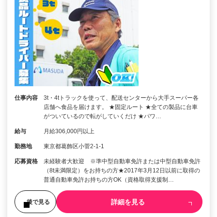
仕事内容
3t・4tトラックを使って、配送センターから大手スーパー各
店舗へ食品を届けます。 ★固定ルート ★全ての製品に台車
がついているので転がしていくだけ ★パワ…
給与
月給306,000円以上
勤務地
東京都葛飾区小菅2-1-1
応募資格
未経験者大歓迎 ※準中型自動車免許または中型自動車免許
（8t未満限定）をお持ちの方★2017年3月12日以前に取得の
普通自動車免許お持ちの方OK（資格取得支援制…
詳細を見る
後で見る