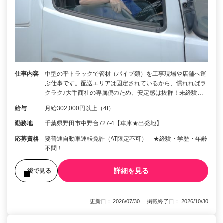
仕事内容
中型の平トラックで管材（パイプ類）を工事現場や店舗へ運
ぶ仕事です。配送エリアは固定されているから、慣れればラ
クラク♪大手商社の専属便のため、安定感は抜群！未経験…
給与
月給302,000円以上（4t）
勤務地
千葉県野田市中野台727-4【車庫★出発地】
応募資格
要普通自動車運転免許（AT限定不可） ★経験・学歴・年齢
不問！
詳細を見る
後で見る
更新日： 2026/07/30 掲載終了日： 2026/10/30