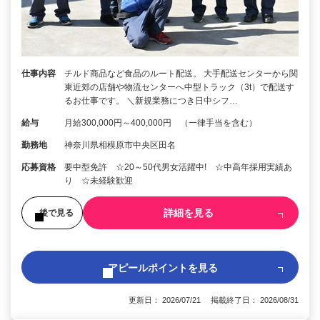
仕事内容
チルド商品など食品のルート配送。 大手配送センターから関
東近郊の店舗や物流センターへ中型トラック（3t）で配送す
るお仕事です。 ＼新規業務につき日中シフ…
給与
月給300,000円～400,000円 （一律手当を含む）
勤務地
神奈川県相模原市中央区田名
応募資格
要中型免許 ☆20～50代男女活躍中! ☆中高年採用実績あ
り ☆未経験歓迎
詳細を見る
後で見る
アピールポイントを見る
更新日： 2026/07/21 掲載終了日： 2026/08/31