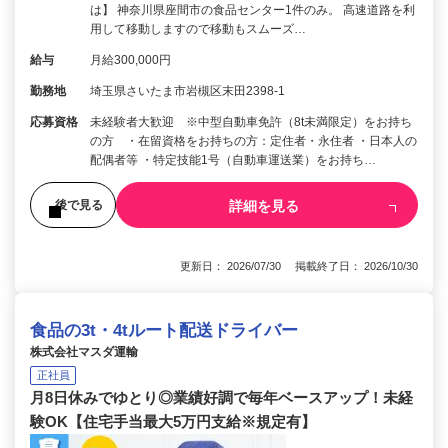
は】 神奈川県座間市の食品センター1件のみ。 高速道路を利
用して移動しますので移動もスムーズ…
給与
月給300,000円
勤務地
埼玉県さいたま市岩槻区末田2398-1
応募資格
未経験者大歓迎 ※中型自動車免許（8t未満限定）をお持ち
の方 ・在留資格をお持ちの方：定住者・永住者 ・日本人の
配偶者等 ・特定技能1号（自動車運送業）をお持ち…
詳細を見る
後で見る
更新日： 2026/07/30 掲載終了日： 2026/10/30
食品の3t・4tルート配送ドライバー
株式会社マスダ運輸
正社員
月8日休みでゆとり◎業績好調で毎年ベースアップ！未経
験OK【住宅手当最大5万円支給※規定有】