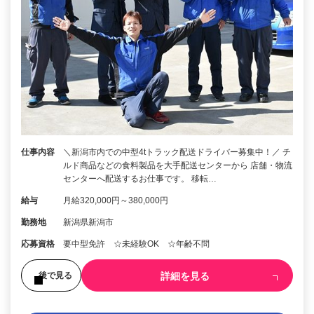
仕事内容
＼新潟市内での中型4tトラック配送ドライバー募集中！／ チ
ルド商品などの食料製品を大手配送センターから 店舗・物流
センターへ配送するお仕事です。 移転…
給与
月給320,000円～380,000円
勤務地
新潟県新潟市
応募資格
要中型免許 ☆未経験OK ☆年齢不問
詳細を見る
後で見る