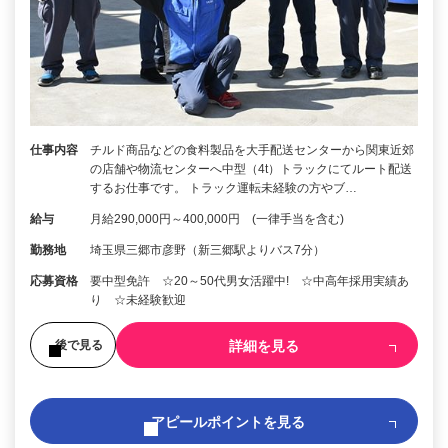
仕事内容
チルド商品などの食料製品を大手配送センターから関東近郊
の店舗や物流センターへ中型（4t）トラックにてルート配送
するお仕事です。 トラック運転未経験の方やブ…
給与
月給290,000円～400,000円 (一律手当を含む)
勤務地
埼玉県三郷市彦野（新三郷駅よりバス7分）
応募資格
要中型免許 ☆20～50代男女活躍中! ☆中高年採用実績あ
り ☆未経験歓迎
詳細を見る
後で見る
アピールポイントを見る