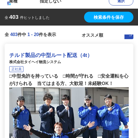
業種
指定しない
選択
403
検索条件を保存
全
件ヒットしました
403
1
-
20
全
件中
件を表示
チルド製品の中型ルート配送（4t）
株式会社タイヘイ物流システム
正社員
□中型免許を持っている □時間が守れる □安全運転を心
がけられる 当てはまる方、大歓迎！未経験OK！