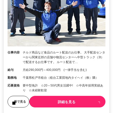
仕事内容
チルド商品など食品のルート配送のお仕事。 大手配送センタ
ーから関東近郊の店舗や物流センターへ中型トラック（3t）
で配送するお仕事です。 ルート配送で…
給与
月給290,000円～400,000円 (一律手当を含む)
勤務地
千葉県松戸市稔台（稔台工業団地内タイヘイ（株）隣）
応募資格
要中型免許 ☆20～50代男女活躍中! ☆中高年採用実績あ
り ☆未経験歓迎
詳細を見る
後で見る