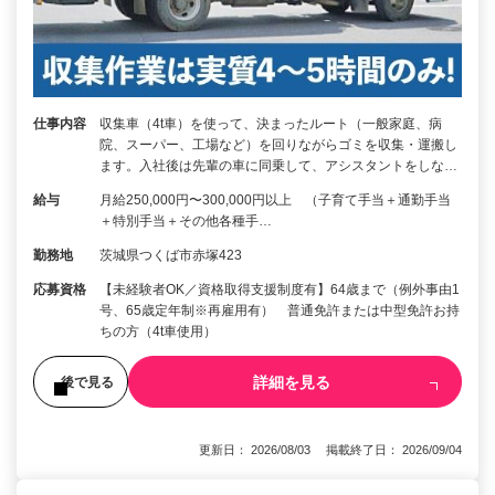
仕事内容
収集車（4t車）を使って、決まったルート（一般家庭、病
院、スーパー、工場など）を回りながらゴミを収集・運搬し
ます。入社後は先輩の車に同乗して、アシスタントをしな…
給与
月給250,000円〜300,000円以上 （子育て手当＋通勤手当
＋特別手当＋その他各種手…
勤務地
茨城県つくば市赤塚423
応募資格
【未経験者OK／資格取得支援制度有】64歳まで（例外事由1
号、65歳定年制※再雇用有） 普通免許または中型免許お持
ちの方（4t車使用）
詳細を見る
後で見る
更新日： 2026/08/03 掲載終了日： 2026/09/04