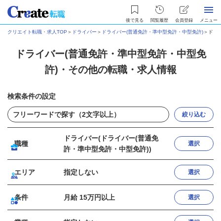
後で見る
閲覧履歴
会員登録
メニュー
クリエイト転職・求人TOP
＞
ドライバー
＞
ドライバー(普通免許・準中型免許・中型免許)
＞
ドラ
ドライバー(普通免許・準中型免許・中型免
許)・その他の転職・求人情報
検索条件の設定
絞り込む
ドライバー(ドライバー(普通免
職種
選択
許・準中型免許・中型免許))
エリア
指定しない
選択
条件
月給 15万円以上
選択