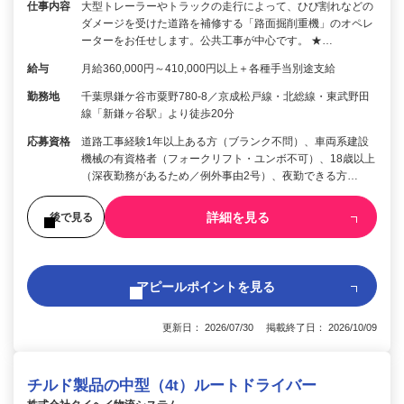
仕事内容
大型トレーラーやトラックの走行によって、ひび割れなどの
ダメージを受けた道路を補修する「路面掘削重機」のオペレ
ーターをお任せします。公共工事が中心です。 ★…
給与
月給360,000円～410,000円以上＋各種手当別途支給
勤務地
千葉県鎌ケ谷市粟野780-8／京成松戸線・北総線・東武野田
線「新鎌ヶ谷駅」より徒歩20分
応募資格
道路工事経験1年以上ある方（ブランク不問）、車両系建設
機械の有資格者（フォークリフト・ユンボ不可）、18歳以上
（深夜勤務があるため／例外事由2号）、夜勤できる方…
詳細を見る
後で見る
アピールポイントを見る
更新日： 2026/07/30 掲載終了日： 2026/10/09
チルド製品の中型（4t）ルートドライバー