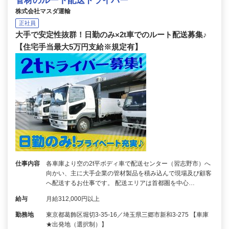
管材のルート配送ドライバー
株式会社マスダ運輸
正社員
大手で安定性抜群！日勤のみ×2t車でのルート配送募集♪
【住宅手当最大5万円支給※規定有】
仕事内容
各車庫より空の2t平ボディ車で配送センター（習志野市）へ
向かい、主に大手企業の管材製品を積み込んで現場及び顧客
へ配送するお仕事です。 配送エリアは首都圏を中心…
給与
月給312,000円以上
勤務地
東京都葛飾区堀切3-35-16／埼玉県三郷市新和3-275 【車庫
★出発地（選択制）】