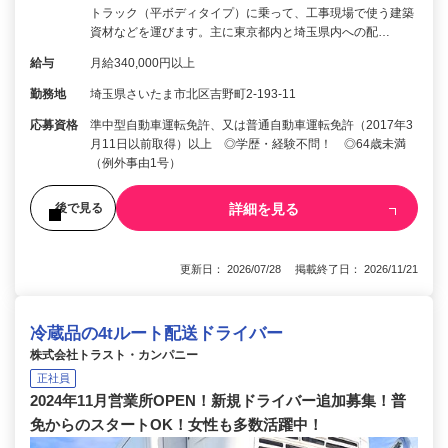
トラック（平ボディタイプ）に乗って、工事現場で使う建築
資材などを運びます。主に東京都内と埼玉県内への配…
給与
月給340,000円以上
勤務地
埼玉県さいたま市北区吉野町2-193-11
応募資格
準中型自動車運転免許、又は普通自動車運転免許（2017年3
月11日以前取得）以上 ◎学歴・経験不問！ ◎64歳未満
（例外事由1号）
詳細を見る
後で見る
更新日： 2026/07/28 掲載終了日： 2026/11/21
冷蔵品の4tルート配送ドライバー
株式会社トラスト・カンパニー
正社員
2024年11月営業所OPEN！新規ドライバー追加募集！普
免からのスタートOK！女性も多数活躍中！