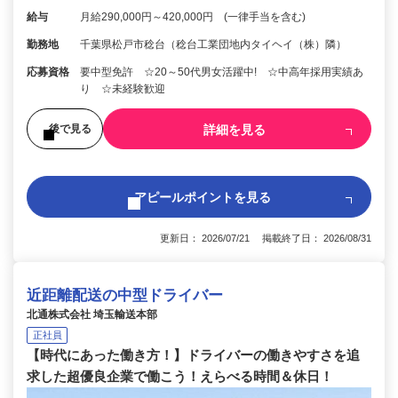
給与
月給290,000円～420,000円 (一律手当を含む)
勤務地
千葉県松戸市稔台（稔台工業団地内タイヘイ（株）隣）
応募資格
要中型免許 ☆20～50代男女活躍中! ☆中高年採用実績あ
り ☆未経験歓迎
詳細を見る
後で見る
アピールポイントを見る
更新日： 2026/07/21 掲載終了日： 2026/08/31
近距離配送の中型ドライバー
北通株式会社 埼玉輸送本部
正社員
【時代にあった働き方！】ドライバーの働きやすさを追
求した超優良企業で働こう！えらべる時間＆休日！