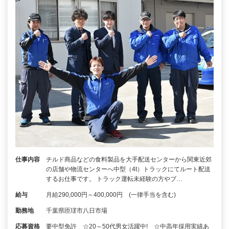
仕事内容
チルド商品などの食料製品を大手配送センターから関東近郊
の店舗や物流センターへ中型（4t）トラックにてルート配送
するお仕事です。 トラック運転未経験の方やブ…
給与
月給290,000円～400,000円 (一律手当を含む)
勤務地
千葉県匝瑳市八日市場
応募資格
要中型免許 ☆20～50代男女活躍中! ☆中高年採用実績あ