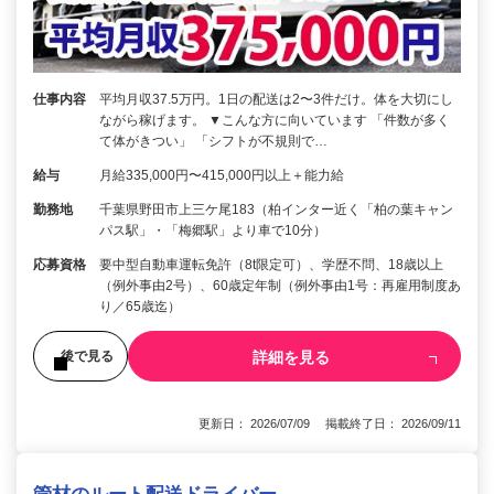
仕事内容
平均月収37.5万円。1日の配送は2〜3件だけ。体を大切にし
ながら稼げます。 ▼こんな方に向いています 「件数が多く
て体がきつい」 「シフトが不規則で…
給与
月給335,000円〜415,000円以上＋能力給
勤務地
千葉県野田市上三ケ尾183（柏インター近く「柏の葉キャン
パス駅」・「梅郷駅」より車で10分）
応募資格
要中型自動車運転免許（8t限定可）、学歴不問、18歳以上
（例外事由2号）、60歳定年制（例外事由1号：再雇用制度あ
り／65歳迄）
詳細を見る
後で見る
更新日： 2026/07/09 掲載終了日： 2026/09/11