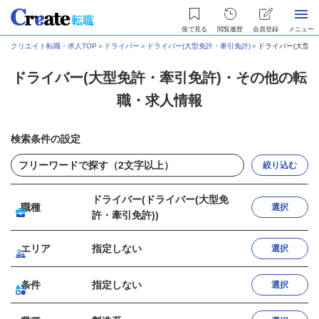
後で見る
閲覧履歴
会員登録
メニュー
クリエイト転職・求人TOP
＞
ドライバー
＞
ドライバー(大型免許・牽引免許)
＞
ドライバー(大型免
ドライバー(大型免許・牽引免許)・その他の転
職・求人情報
検索条件の設定
絞り込む
ドライバー(ドライバー(大型免
職種
選択
許・牽引免許))
エリア
指定しない
選択
条件
指定しない
選択