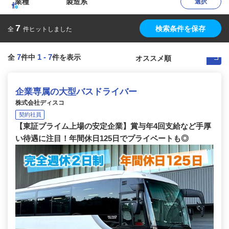
業種
製造系
選択
7
検索条件を保存
全
件ヒットしました
7
1
-
7
全
件中
件を表示
企業専属の大型バスドライバー
株式会社ディスコ
契約社員
【東証プライム上場の安定企業】賞与年4回支給など手厚
い待遇に注目！年間休日125日でプライベートも◎