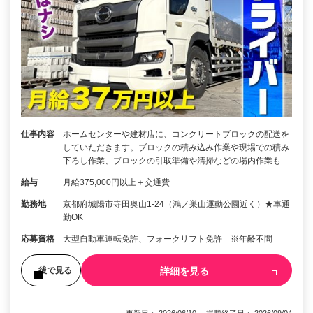
仕事内容
ホームセンターや建材店に、コンクリートブロックの配送を
していただきます。ブロックの積み込み作業や現場での積み
下ろし作業、ブロックの引取準備や清掃などの場内作業も…
給与
月給375,000円以上＋交通費
勤務地
京都府城陽市寺田奥山1-24（鴻ノ巣山運動公園近く）★車通
勤OK
応募資格
大型自動車運転免許、フォークリフト免許 ※年齢不問
詳細を見る
後で見る