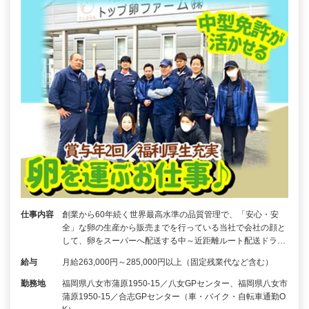
仕事内容
創業から60年続く世界最高水準の品質管理で、「安心・安
全」な卵の生産から販売までを行っている当社で会社の顔と
して、卵をスーパーへ配送する中～近距離ルート配送ドラ…
給与
月給263,000円～285,000円以上（固定残業代など含む）
勤務地
福岡県八女市蒲原1950-15／八女GPセンター、福岡県八女市
蒲原1950-15／合志GPセンター（車・バイク・自転車通勤O