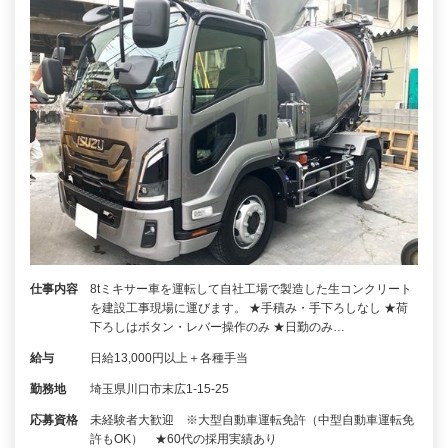
仕事内容
8tミキサー車を運転して自社工場で製造した生コンクリート
を建設工事現場に運びます。 ★手積み・手下ろしなし ★荷
下ろしはボタン・レバー操作のみ ★日勤のみ…
給与
日給13,000円以上＋各種手当
勤務地
埼玉県川口市末広1-15-25
応募資格
未経験者大歓迎 ※大型自動車運転免許（中型自動車運転免
許もOK） ★60代の採用実績あり