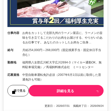
仕事内容
お肉をカットして北部九州のラーメン屋店に、ラーメンの旨
味を引き立てるこだわりのお肉をお届けする、やりがいのあ
るお仕事です。 あなたのカットしたお肉をご自身…
給与
月給254,000円～268,000円（固定残業手当・固定休日手当
含む）
勤務地
福岡県八女郡広川町大字広川2694-3（マイカー通勤OK、無
料駐車場完備）／馬場飼料株式会社 ミートセンター
応募資格
中型自動車運転免許必須（2007年6月1日以前に取得した普
通免許も可能）
詳細を見る
後で見る
更新日： 2026/07/31 掲載終了日： 2026/09/24