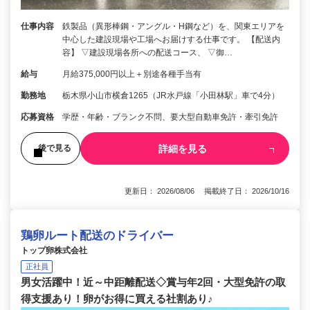
仕事内容
鉄製品（異形棒鋼・アングル・H鋼など）を、関東エリアを
中心した建設現場や工場へお届けする仕事です。 【配送内
容】 ▽建設現場各所への配送コース、 ▽御…
給与
月給375,000円以上＋別途各種手当有
勤務地
栃木県小山市横倉1265（JR水戸線「小田林駅」車で4分）
応募資格
学歴・年齢・ブランク不問、要大型自動車免許・牽引免許
詳細を見る
後で見る
更新日： 2026/08/06 掲載終了日： 2026/10/16
鶏卵ルート配送のドライバー
トップ卵株式会社
正社員
男女活躍中！近～中距離配送◇賞与年2回・大型免許の取
得支援あり！卵がお得に買える社割あり♪