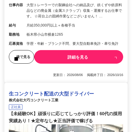
仕事内容
大型トレーラーでの製鋼会社への納品及び、鉄くずや鉄原料
品などの廃金属（金属スクラップ）収集・運搬するお仕事で
す。 ☆荷台上の固縛作業などございません！ …
給与
月給350,000円以上＋各種手当
勤務地
栃木県小山市横倉1265
応募資格
学歴・年齢・ブランク不問、要大型自動車免許・牽引免許
詳細を見る
後で見る
更新日： 2026/08/06 掲載終了日： 2026/10/16
生コンクリート配送の大型ドライバー
株式会社大巧コンクリート工業
正社員
【未経験OK】頑張りに応じてしっかり評価！60代の採用
実績あり！★定年なし★正当評価で稼げる