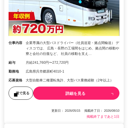
仕事内容
企業専属の大型バスドライバー（社員送迎・拠点間輸送） デ
ィスコでは、 広島・長野の工場間をはじめ、拠点間の移動や
寮と会社の往復など、 社員の移動を支え…
給与
月給241,760円〜272,720円
勤務地
広島県呉市郷原町4010-1
応募資格
大型自動車二種運転免許、大型バス乗務経験（2年以上）
詳細を見る
後で見る
更新日： 2026/05/15 掲載終了日： 2026/08/10
掲載終了まであと1日