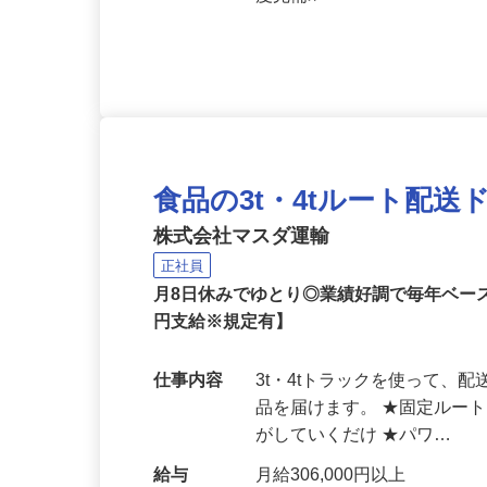
応募資格
未経験からのスタートOK！
度完備≫
食品の3t・4tルート配
株式会社マスダ運輸
正社員
月8日休みでゆとり◎業績好調で毎年ベー
円支給※規定有】
仕事内容
3t・4tトラックを使って
品を届けます。 ★固定ルー