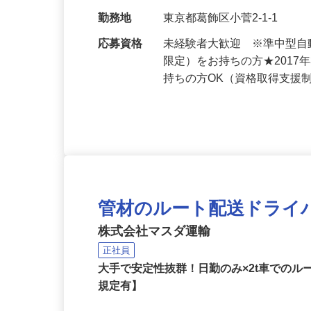
がしていくだけ ★パワ…
給与
月給306,000円以上
勤務地
東京都葛飾区小菅2-1-1
応募資格
未経験者大歓迎 ※準中型自
限定）をお持ちの方★2017
持ちの方OK（資格取得支援
管材のルート配送ドライ
株式会社マスダ運輸
正社員
大手で安定性抜群！日勤のみ×2t車でのル