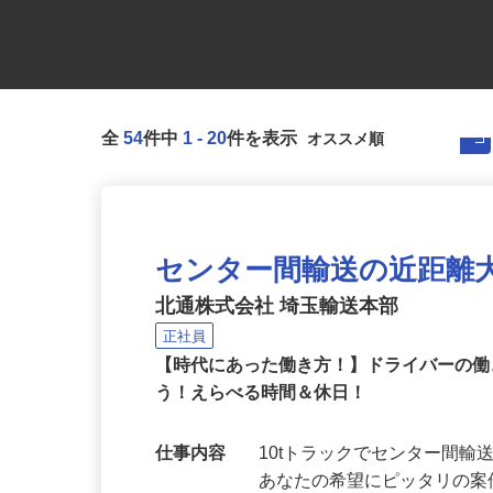
全
54
件中
1
-
20
件を表示
センター間輸送の近距離
北通株式会社 埼玉輸送本部
正社員
【時代にあった働き方！】ドライバーの
う！えらべる時間＆休日！
仕事内容
10tトラックでセンター間