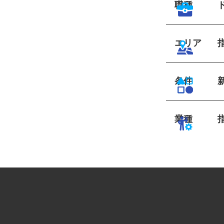
職種
エリア
条件
業種