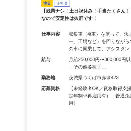
株式会社土浦関東商事 有限会社総
注目
正社員
【残業ナシ！土日祝休み！手当たくさん
なので安定性は抜群です！
仕事内容
収集車（4t車）を使って、
ー、工場など）を回りなが
の車に同乗して、アシスタ
給与
月給250,000円〜300,
＋その他各種手…
勤務地
茨城県つくば市赤塚423
応募資格
【未経験者OK／資格取得支
定年制※再雇用有） 普通免
用）