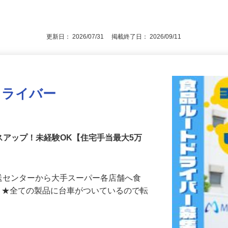
普通免許があればOK！≪資格取得支援制
後で見
更新日： 2026/07/31 掲載終了日： 2026/09/11
送ドライバー
スアップ！未経験OK【住宅手当最大5万
、配送センターから大手スーパー各店舗へ食
ト ★全ての製品に台車がついているので転