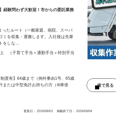
合整備
！】経験問わず大歓迎！市からの委託業務
決まったルート（一般家庭、病院、スーパ
らゴミを収集・運搬します。入社後は先輩
ントをしな…
000円以上 （子育て手当＋通勤手当＋特別手当
援制度有】64歳まで（例外事由1号、65歳
許または中型免許お持ちの方（4t車使
後で見