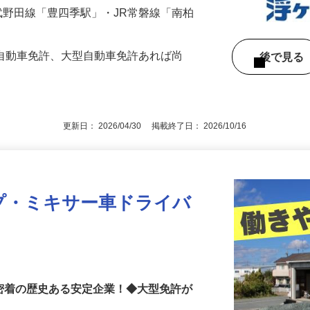
0円 ※経験・能力による
東武野田線「豊四季駅」・JR常磐線「南柏
型自動車免許、大型自動車免許あれば尚
後で見
更新日： 2026/04/30 掲載終了日： 2026/10/16
プ・ミキサー車ドライバ