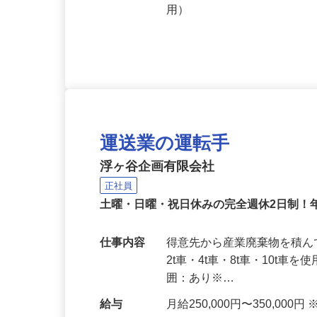
応募資格
【未経験者OK／資格取得支
定年制※再雇用有） 普通免
用）
運送業の運転手
浮ヶ谷企画有限会社
正社員
土曜・日曜・祝日休みの完全週休2日制！
仕事内容
得意先から産業廃棄物を積
2t車・4t車・8t車・10t
囲：あり※…