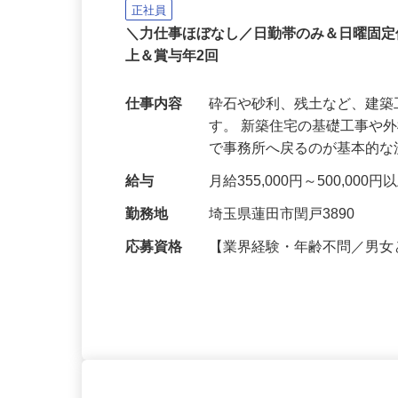
有限会社 土木資材センター
正社員
＼力仕事ほぼなし／日勤帯のみ＆日曜固定
上＆賞与年2回
仕事内容
砕石や砂利、残土など、建
す。 新築住宅の基礎工事や
で事務所へ戻るのが基本的
給与
月給355,000円～500,00
勤務地
埼玉県蓮田市閏戸3890
応募資格
【業界経験・年齢不問／男女