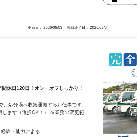
援制度有】64歳まで（例外事由1号、65歳
許または中型免許お持ちの方（4t車使
後で見
更新日： 2026/08/03 掲載終了日： 2026/09/04
年間休日120日！オン・オフしっかり！
んで、処分場へ収集運搬するお仕事です。
車を使用します（選択OK！） ※業務の変更範