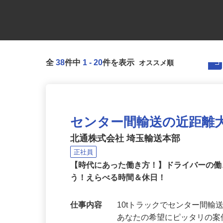
全
38
件中
1
-
20
件を表示
センター間輸送の近距離
北通株式会社 埼玉輸送本部
正社員
【時代にあった働き方！】ドライバーの
う！えらべる時間＆休日！
仕事内容
10tトラックでセンター間