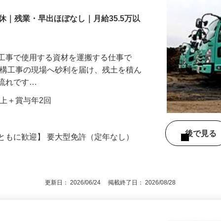
休｜残業・早出ほぼなし｜月給35.5万以
築工事で使用する資材を運搬する仕事で
外構工事の現場へ砂利を届け、残土を積ん
な流れです…
0円以上＋賞与年2回
後で見
ともに歓迎】 要大型免許（定年なし）
更新日： 2026/06/24 掲載終了日： 2026/08/28