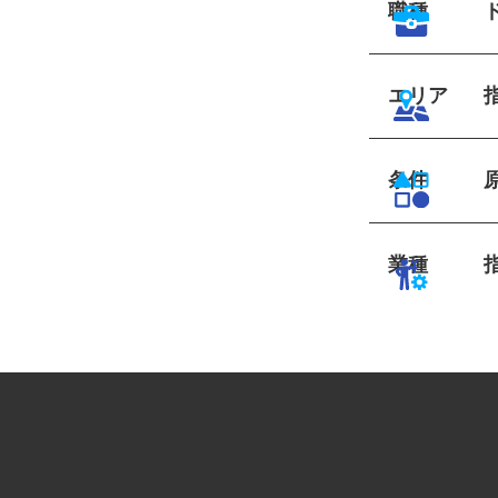
職種
エリア
条件
業種