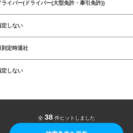
ドライバー(ドライバー(大型免許・牽引免許))
指定しない
原則定時退社
指定しない
38
全
件ヒットしました