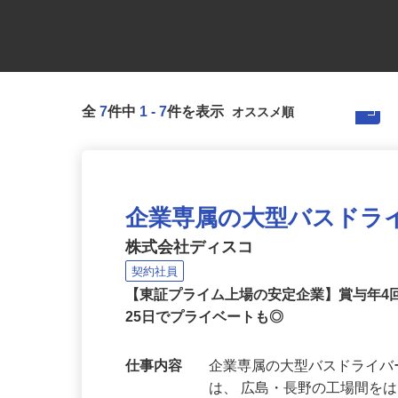
全
7
件中
1
-
7
件を表示
企業専属の大型バスドラ
株式会社ディスコ
契約社員
【東証プライム上場の安定企業】賞与年4
25日でプライベートも◎
仕事内容
企業専属の大型バスドライバ