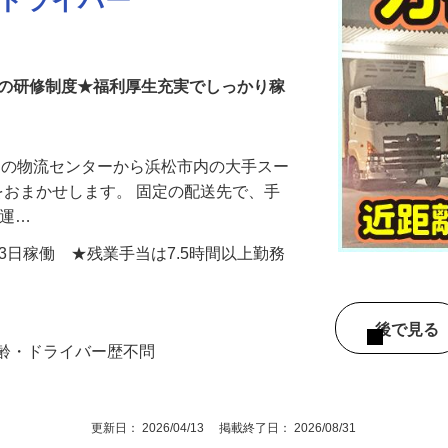
送ドライバー
心の研修制度★福利厚生充実でしっかり稼
西部の物流センターから浜松市内の大手スー
をおまかせします。 固定の配送先で、手
 運…
※23日稼働 ★残業手当は7.5時間以上勤務
後で見
年齢・ドライバー歴不問