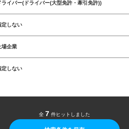
ドライバー(ドライバー(大型免許・牽引免許))
指定しない
上場企業
指定しない
7
全
件ヒットしました