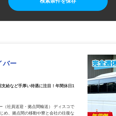
検索条件を保存
イバー
回支給など手厚い待遇に注目！年間休日1
ー（社員送迎・拠点間輸送） ディスコで