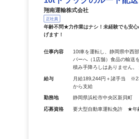
10tトラックのルート配
翔南運輸株式会社
正社員
年齢不問★力作業はナシ！未経験でも安
げます！
仕事内容
10t車を運転し、静岡県中
パーへ（1店舗）食品の輸送
積み手降ろしはありません。
給与
月給189,244円＋諸手当 
から支給
勤務地
静岡県浜松市中央区新貝町
応募資格
要大型自動車運転免許 ★