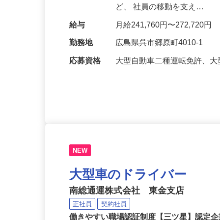
は、 広島・長野の工場間を
ど、 社員の移動を支え…
給与
月給241,760円〜272,720円
勤務地
広島県呉市郷原町4010-1
応募資格
大型自動車二種運転免許、大
NEW
大型車のドライバー
南総通運株式会社 東金支店
正社員
契約社員