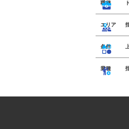
職種
エリア
条件
業種