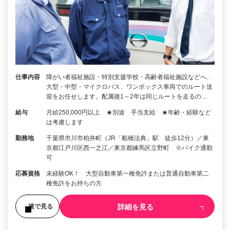
仕事内容
障がい者福祉施設・特別支援学校・高齢者福祉施設などへ、
大型・中型・マイクロバス、ワンボックス車両でのルート送
迎をお任せします。配属後1～2年は同じルートを走るの…
給与
月給250,000円以上 ★別途 手当支給 ★年齢・経験など
は考慮します
勤務地
千葉県市川市柏井町（JR「船橋法典」駅 徒歩12分）／東
京都江戸川区西一之江／東京都練馬区立野町 ※バイク通勤
可
応募資格
未経験OK！ 大型自動車第一種免許または普通自動車第二
種免許をお持ちの方
詳細を見る
後で見る