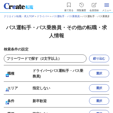
後で見る
閲覧履歴
会員登録
メニュー
クリエイト転職・求人TOP
＞
ドライバー
＞
バス運転手・バス乗務員
＞
バス運転手・バス乗務員・
バス運転手・バス乗務員・その他の転職・求
人情報
検索条件の設定
絞り込む
ドライバー(バス運転手・バス乗
職種
選択
務員)
エリア
指定しない
選択
条件
新卒歓迎
選択