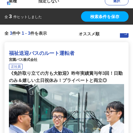
業種
指定しない
選択
3
検索条件を保存
全
件ヒットしました
3
1
-
3
全
件中
件を表示
福祉送迎バスのルート運転者
宮園バス株式会社
正社員
《免許取り立ての方も大歓迎》昨年実績賞与年3回！日勤
のみ＆嬉しい土日祝休み！プライベートと両立◎