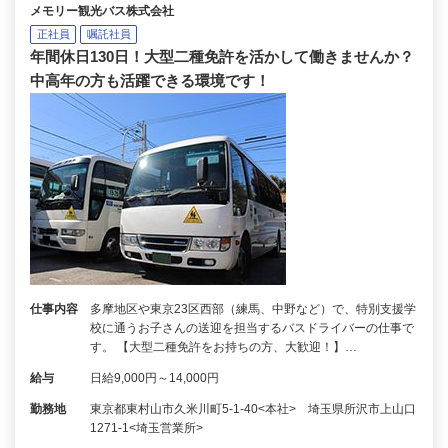
メモリー観光バス株式会社
正社員
嘱託社員
年間休日130日！大型二種免許を活かして働きませんか？
中高年の方も活躍できる環境です！
仕事内容
多摩地区や東京23区西部（練馬、中野など）で、特別支援学
校に通うお子さんの送迎を担当するバスドライバーの仕事で
す。 【大型二種免許をお持ちの方、大歓迎！】…
給与
日給9,000円～14,000円
勤務地
東京都東村山市久米川町5-1-40<本社> 埼玉県所沢市上山口
1271-1<埼玉営業所>