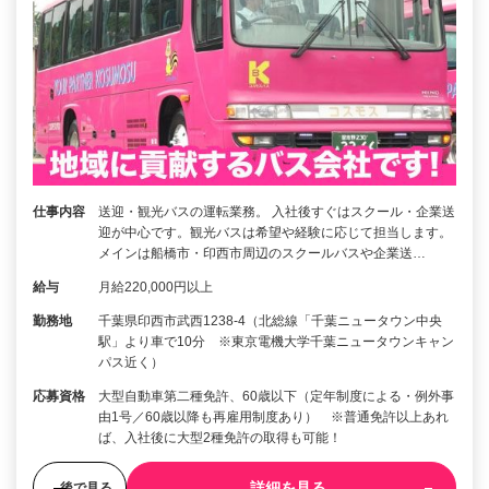
仕事内容
送迎・観光バスの運転業務。 入社後すぐはスクール・企業送
迎が中心です。観光バスは希望や経験に応じて担当します。
メインは船橋市・印西市周辺のスクールバスや企業送…
給与
月給220,000円以上
勤務地
千葉県印西市武西1238-4（北総線「千葉ニュータウン中央
駅」より車で10分 ※東京電機大学千葉ニュータウンキャン
パス近く）
応募資格
大型自動車第二種免許、60歳以下（定年制度による・例外事
由1号／60歳以降も再雇用制度あり） ※普通免許以上あれ
ば、入社後に大型2種免許の取得も可能！
詳細を見る
後で見る