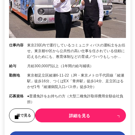
仕事内容
東京23区内で運行しているコミュニティバスの運転士をお任
せ。東京都や区から公共性の高い仕事を任されている信頼に
応えるためにも、教育体制などの育成ノウハウもしっか…
給与
月給300,000円以上（1年間の給与補填）
勤務地
東京都足立区綾瀬6-11-22（JR・東京メトロ千代田線「綾瀬
駅」徒歩16分、つくばEX「青井駅」徒歩14分、足立区はる
かぜ1号『綾瀬病院入口バス停』徒歩3分）
応募資格
●普通免許をお持ちの方（大型二種免許取得費用全額会社負
担）
詳細を見る
後で見る