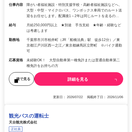
仕事内容
障がい者福祉施設・特別支援学校・高齢者福祉施設などへ、
大型・中型・マイクロバス、ワンボックス車両でのルート送
迎をお任せします。配属後1～2年は同じルートを走るの…
給与
月給250,000円以上 ★別途 手当支給 ★年齢・経験など
は考慮します
勤務地
千葉県市川市柏井町（JR「船橋法典」駅 徒歩12分）／東
京都江戸川区西一之江／東京都練馬区立野町 ※バイク通勤
可
応募資格
未経験OK！ 大型自動車第一種免許または普通自動車第二
種免許をお持ちの方
詳細を見る
後で見る
更新日： 2026/07/22 掲載終了日： 2026/11/06
観光バスの運転士
天台観光株式会社
正社員