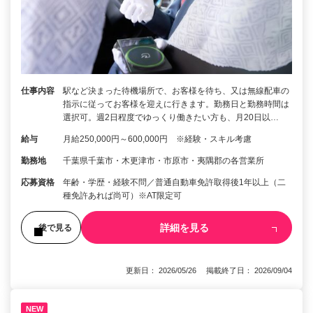
仕事内容
駅など決まった待機場所で、お客様を待ち、又は無線配車の
指示に従ってお客様を迎えに行きます。勤務日と勤務時間は
選択可。週2日程度でゆっくり働きたい方も、月20日以…
給与
月給250,000円～600,000円 ※経験・スキル考慮
勤務地
千葉県千葉市・木更津市・市原市・夷隅郡の各営業所
応募資格
年齢・学歴・経験不問／普通自動車免許取得後1年以上（二
種免許あれば尚可）※AT限定可
詳細を見る
後で見る
更新日： 2026/05/26 掲載終了日： 2026/09/04
NEW