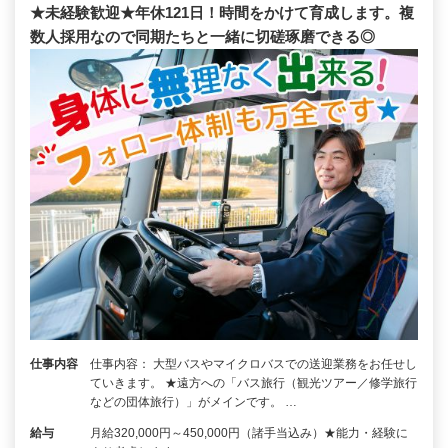
★未経験歓迎★年休121日！時間をかけて育成します。複
数人採用なので同期たちと一緒に切磋琢磨できる◎
仕事内容
仕事内容： 大型バスやマイクロバスでの送迎業務をお任せし
ていきます。 ★遠方への「バス旅行（観光ツアー／修学旅行
などの団体旅行）」がメインです。 …
給与
月給320,000円～450,000円（諸手当込み）★能力・経験に