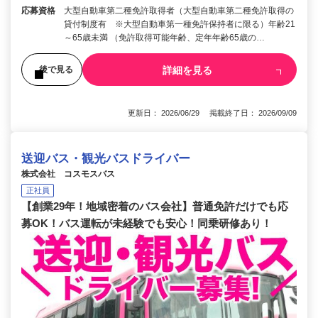
応募資格
大型自動車第二種免許取得者（大型自動車第二種免許取得の
貸付制度有 ※大型自動車第一種免許保持者に限る）年齢21
～65歳未満 （免許取得可能年齢、定年年齢65歳の…
詳細を見る
後で見る
更新日： 2026/06/29 掲載終了日： 2026/09/09
送迎バス・観光バスドライバー
株式会社 コスモスバス
正社員
【創業29年！地域密着のバス会社】普通免許だけでも応
募OK！バス運転が未経験でも安心！同乗研修あり！