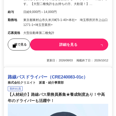
す。 【大型二種免許をお持ちの方、大歓迎！】…
給与
日給9,000円～14,000円
勤務地
東京都東村山市久米川町5-1-40<本社> 埼玉県所沢市上山口
1271-1<埼玉営業所>
応募資格
大型自動車第二種免許
詳細を見る
後で見る
更新日： 2026/08/03 掲載終了日： 2026/10/12
路線バスドライバー（CRE240083-01c）
株式会社クリエイト 派遣・紹介事業部
契約社員
【人材紹介】路線バス乗務員募集★養成制度あり！中高
年のドライバーも活躍中！