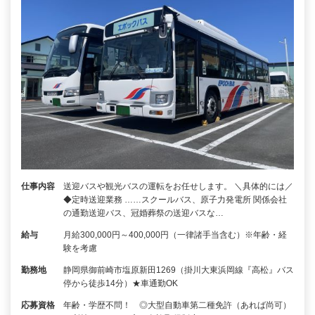
仕事内容
送迎バスや観光バスの運転をお任せします。 ＼具体的には／
◆定時送迎業務 ……スクールバス、原子力発電所 関係会社
の通勤送迎バス、冠婚葬祭の送迎バスな…
給与
月給300,000円～400,000円（一律諸手当含む）※年齢・経
験を考慮
勤務地
静岡県御前崎市塩原新田1269（掛川大東浜岡線『高松』バス
停から徒歩14分）★車通勤OK
応募資格
年齢・学歴不問！ ◎大型自動車第二種免許（あれば尚可）