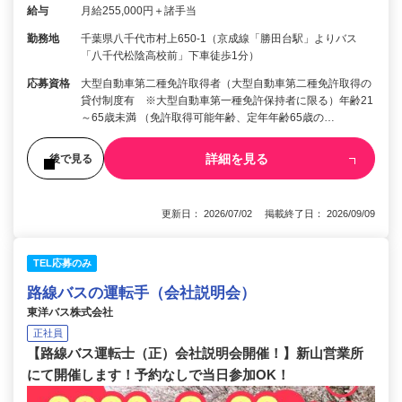
給与
月給255,000円＋諸手当
勤務地
千葉県八千代市村上650-1（京成線「勝田台駅」よりバス
「八千代松陰高校前」下車徒歩1分）
応募資格
大型自動車第二種免許取得者（大型自動車第二種免許取得の
貸付制度有 ※大型自動車第一種免許保持者に限る）年齢21
～65歳未満 （免許取得可能年齢、定年年齢65歳の…
詳細を見る
後で見る
更新日： 2026/07/02 掲載終了日： 2026/09/09
TEL応募のみ
路線バスの運転手（会社説明会）
東洋バス株式会社
正社員
【路線バス運転士（正）会社説明会開催！】新山営業所
にて開催します！予約なしで当日参加OK！