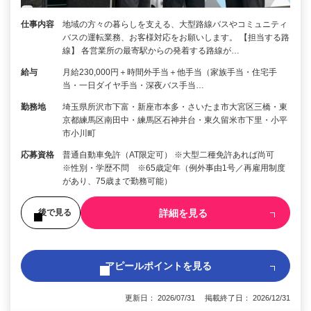
仕事内容
地域の方々の暮らしを支える、大型路線バスやコミュニティ
バスの運転業務、お客様対応をお願いします。 【担当する路
線】 各営業所の最寄駅からの発着する路線が…
給与
月給230,000円＋時間外手当＋他手当（家族手当・住宅手
当・一日ダイヤ手当・深夜バス手当…
勤務地
埼玉県所沢市下富・新座市本多・さいたま市大宮区三橋・東
京都練馬区南田中・練馬区石神井台・東久留米市下里・小平
市小川町
応募資格
普通自動車免許（AT限定可） ※大型二種免許あれば尚可
※性別・学歴不問 ※65歳定年（例外事由1号／再雇用制度
があり、75歳まで勤務可能）
詳細を見る
後で見る
アピールポイントを見る
更新日： 2026/07/31 掲載終了日： 2026/12/31