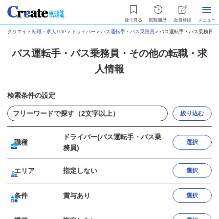
後で見る
閲覧履歴
会員登録
メニュー
クリエイト転職・求人TOP
＞
ドライバー
＞
バス運転手・バス乗務員
＞
バス運転手・バス乗務員・
バス運転手・バス乗務員・その他の転職・求
人情報
検索条件の設定
絞り込む
ドライバー(バス運転手・バス乗
職種
選択
務員)
エリア
指定しない
選択
条件
賞与あり
選択