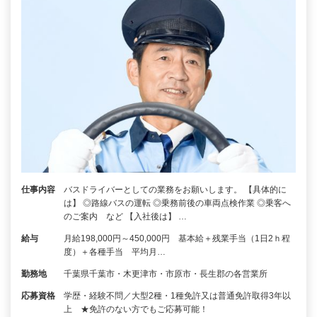
仕事内容
バスドライバーとしての業務をお願いします。 【具体的に
は】 ◎路線バスの運転 ◎乗務前後の車両点検作業 ◎乗客へ
のご案内 など 【入社後は】 …
給与
月給198,000円～450,000円 基本給＋残業手当（1日2ｈ程
度）＋各種手当 平均月…
勤務地
千葉県千葉市・木更津市・市原市・長生郡の各営業所
応募資格
学歴・経験不問／大型2種・1種免許又は普通免許取得3年以
上 ★免許のない方でもご応募可能！