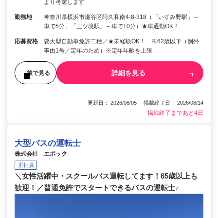
より考慮します
勤務地
神奈川県横浜市瀬谷区阿久和南4-8-318（「いずみ野駅」～
車で5分、「三ツ境駅」～車で10分）★車通勤OK！
応募資格
要大型自動車免許二種／★未経験OK！ ※62歳以下（例外
事由1号／定年のため）※定年年齢を上限
詳細を見る
後で見る
更新日： 2026/08/05 掲載終了日： 2026/08/14
掲載終了まであと4日
大型バスの運転士
株式会社 エポック
正社員
＼女性活躍中・スクールバス運転してます！65歳以上も
歓迎！／普通免許でスタートできるバスの運転士♪