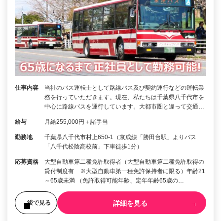
仕事内容
当社のバス運転士として路線バス及び契約運行などの運転業
務を行っていただきます。現在、私たちは千葉県八千代市を
中心に路線バスを運行しています。大都市圏と違って交通…
給与
月給255,000円＋諸手当
勤務地
千葉県八千代市村上650-1（京成線「勝田台駅」よりバス
「八千代松陰高校前」下車徒歩1分）
応募資格
大型自動車第二種免許取得者（大型自動車第二種免許取得の
貸付制度有 ※大型自動車第一種免許保持者に限る）年齢21
～65歳未満 （免許取得可能年齢、定年年齢65歳の…
詳細を見る
後で見る