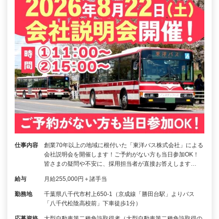
仕事内容
創業70年以上の地域に根付いた「東洋バス株式会社」による
会社説明会を開催します！ご予約がない方も当日参加OK！
皆さまの疑問や不安に、採用担当者が直接お答えします…
給与
月給255,000円＋諸手当
勤務地
千葉県八千代市村上650-1（京成線「勝田台駅」よりバス
「八千代松陰高校前」下車徒歩1分）
応募資格
大型自動車第二種免許取得者（大型自動車第二種免許取得の