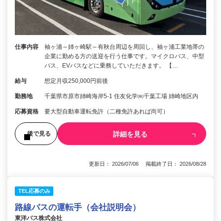
仕事内容
袖ヶ浦～姉ヶ崎駅～有秋台周辺を周回し、袖ヶ浦工業地帯の
企業に勤める方の送迎を行う仕事です。マイクロバス、中型
バス、EVバスなどに乗務していただきます。 【…
給与
想定月収250,000円前後
勤務地
千葉県市原市姉崎海岸5-1 住友化学㈱千葉工場 姉崎地区内
応募資格
要大型自動車運転免許（二種免許あれば尚可）
詳細を見る
後で見る
更新日： 2026/07/06 掲載終了日： 2026/08/28
TEL応募のみ
路線バスの運転手（会社説明会）
東洋バス株式会社