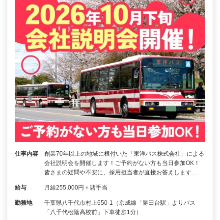
仕事内容
創業70年以上の地域に根付いた「東洋バス株式会社」による
会社説明会を開催します！ご予約がない方も当日参加OK！
皆さまの疑問や不安に、採用担当者が直接お答えします…
給与
月給255,000円＋諸手当
勤務地
千葉県八千代市村上650-1（京成線「勝田台駅」よりバス
「八千代松陰高校前」下車徒歩1分）