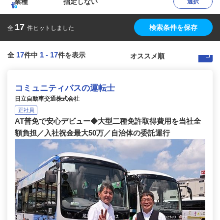
業種
指定しない
選択
17
検索条件を保存
全
件ヒットしました
17
1
-
17
全
件中
件を表示
コミュニティバスの運転士
日立自動車交通株式会社
正社員
AT普免で安心デビュー◆大型二種免許取得費用を当社全
額負担／入社祝金最大50万／自治体の委託運行