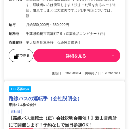
す。経験者の方は優遇します！決まった道を走るルート送
迎。慣れてしまえば大丈夫ですよ♪仕事内容については、
親…
給与
月給350,000円～380,000円
勤務地
千葉県船橋市高瀬町7-9（京葉食品コンビナート内）
応募資格
要大型自動車免許 ☆経験者優遇！
詳細を見る
後で見る
更新日： 2026/08/04 掲載終了日： 2026/09/11
TEL応募のみ
路線バスの運転手（会社説明会）
東洋バス株式会社
正社員
【路線バス運転士（正）会社説明会開催！】新山営業所
にて開催します！予約なしで当日参加OK！