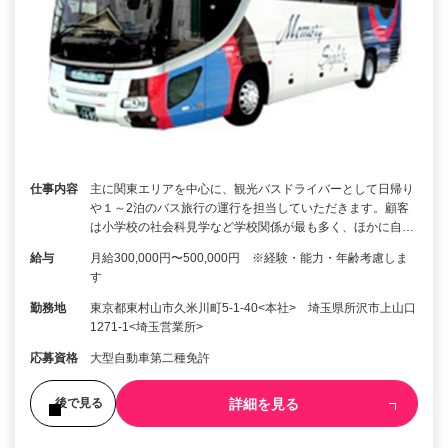
仕事内容
主に関東エリアを中心に、観光バスドライバーとして日帰り
や１～2泊のバス旅行の運行を担当していただきます。顧客
は小学校の社会科見学など学校関係が最も多く、ほかに自…
給与
月給300,000円〜500,000円 ※経験・能力・年齢考慮しま
す
勤務地
東京都東村山市久米川町5-1-40<本社> 埼玉県所沢市上山口
1271-1<埼玉営業所>
応募資格
大型自動車第二種免許
詳細を見る
後で見る