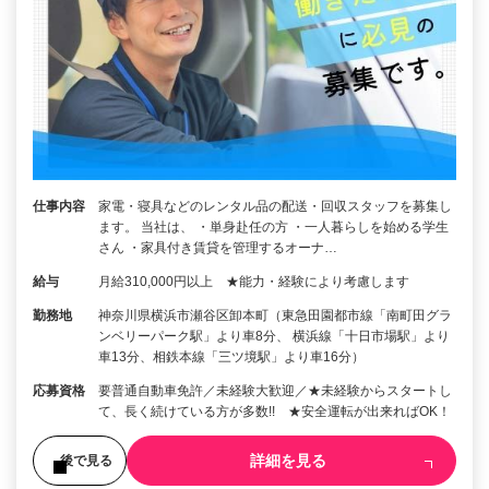
仕事内容
家電・寝具などのレンタル品の配送・回収スタッフを募集し
ます。 当社は、 ・単身赴任の方 ・一人暮らしを始める学生
さん ・家具付き賃貸を管理するオーナ…
給与
月給310,000円以上 ★能力・経験により考慮します
勤務地
神奈川県横浜市瀬谷区卸本町（東急田園都市線「南町田グラ
ンベリーパーク駅」より車8分、 横浜線「十日市場駅」より
車13分、相鉄本線「三ツ境駅」より車16分）
応募資格
要普通自動車免許／未経験大歓迎／★未経験からスタートし
て、長く続けている方が多数!! ★安全運転が出来ればOK！
詳細を見る
後で見る