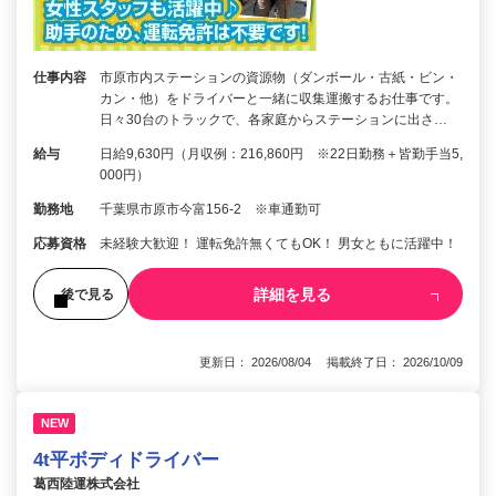
仕事内容
市原市内ステーションの資源物（ダンボール・古紙・ビン・
カン・他）をドライバーと一緒に収集運搬するお仕事です。
日々30台のトラックで、各家庭からステーションに出さ…
給与
日給9,630円（月収例：216,860円 ※22日勤務＋皆勤手当5,
000円）
勤務地
千葉県市原市今富156-2 ※車通勤可
応募資格
未経験大歓迎！ 運転免許無くてもOK！ 男女ともに活躍中！
詳細を見る
後で見る
更新日： 2026/08/04 掲載終了日： 2026/10/09
NEW
4t平ボディドライバー
葛西陸運株式会社