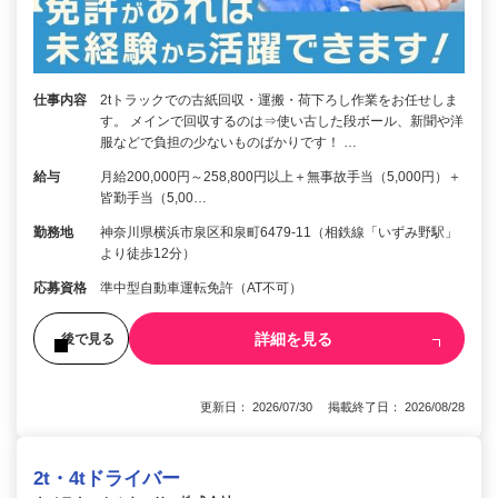
仕事内容
2tトラックでの古紙回収・運搬・荷下ろし作業をお任せしま
す。 メインで回収するのは⇒使い古した段ボール、新聞や洋
服などで負担の少ないものばかりです！ …
給与
月給200,000円～258,800円以上＋無事故手当（5,000円）＋
皆勤手当（5,00…
勤務地
神奈川県横浜市泉区和泉町6479-11（相鉄線「いずみ野駅」
より徒歩12分）
応募資格
準中型自動車運転免許（AT不可）
詳細を見る
後で見る
更新日： 2026/07/30 掲載終了日： 2026/08/28
2t・4tドライバー