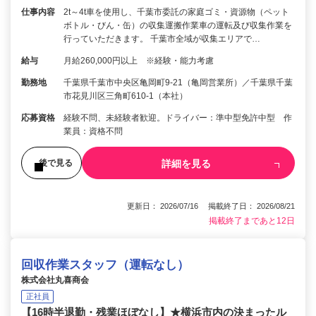
仕事内容
2t～4t車を使用し、千葉市委託の家庭ゴミ・資源物（ペット
ボトル・びん・缶）の収集運搬作業車の運転及び収集作業を
行っていただきます。 千葉市全域が収集エリアで…
給与
月給260,000円以上 ※経験・能力考慮
勤務地
千葉県千葉市中央区亀岡町9-21（亀岡営業所）／千葉県千葉
市花見川区三角町610-1（本社）
応募資格
経験不問、未経験者歓迎。ドライバー：準中型免許中型 作
業員：資格不問
詳細を見る
後で見る
更新日： 2026/07/16 掲載終了日： 2026/08/21
掲載終了まであと12日
回収作業スタッフ（運転なし）
株式会社丸喜商会
正社員
【16時半退勤・残業ほぼなし】★横浜市内の決まったル