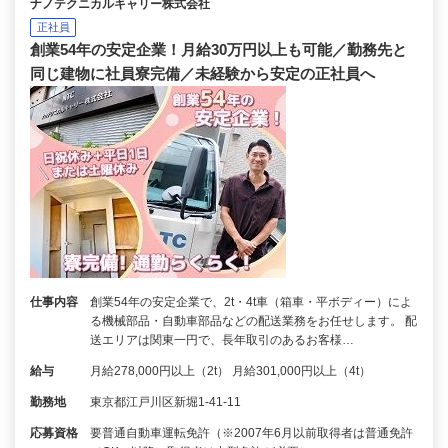
ナノテクニカルキャリー株式会社
正社員
創業54年の安定企業！月給30万円以上も可能／勤務先と
同じ建物に社員寮完備／未経験から安定の正社員へ
仕事内容
創業54年の安定企業で、2t・4t車（箱車・平ボディー）によ
る機械部品・自動車部品などの配送業務をお任せします。 配
送エリアは関東一円で、長年取引のあるお客様…
給与
月給278,000円以上（2t） 月給301,000円以上（4t）
勤務地
東京都江戸川区新堀1-41-11
応募資格
要普通自動車運転免許（※2007年6月以前取得者は普通免許