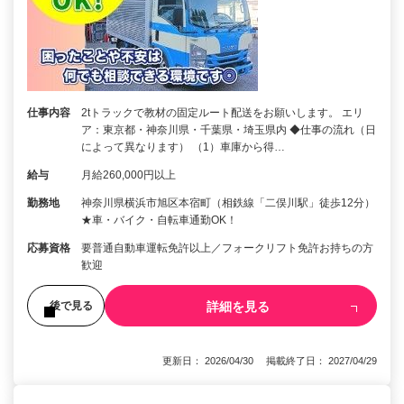
仕事内容
2tトラックで教材の固定ルート配送をお願いします。 エリ
ア：東京都・神奈川県・千葉県・埼玉県内 ◆仕事の流れ（日
によって異なります） （1）車庫から得…
給与
月給260,000円以上
勤務地
神奈川県横浜市旭区本宿町（相鉄線「二俣川駅」徒歩12分）
★車・バイク・自転車通勤OK！
応募資格
要普通自動車運転免許以上／フォークリフト免許お持ちの方
歓迎
詳細を見る
後で見る
更新日： 2026/04/30 掲載終了日： 2027/04/29