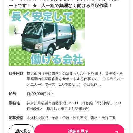
ートです！ ★二人一組で無理なく働ける回収作業！
仕事内容
横浜市内（主に西区）の決まったルートを回り、資源物・産
業廃棄物の回収作業をサポートする仕事です。 ◇ドライバー
と二人一組で作業（1人作業なし） ◇回収作…
給与
日給9,900円以上
勤務地
神奈川県横浜市西区平沼1-31-11（相鉄線「平沼橋駅」より
徒歩3分／「横浜駅」東口より徒歩5分）
応募資格
未経験大歓迎、年齢・学歴・性別不問、資格・免許不要
詳細を見る
後で見る