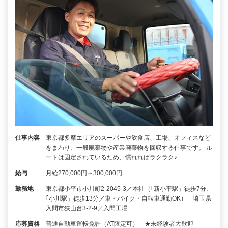
仕事内容
東京都多摩エリアのスーパーや飲食店、工場、オフィスなど
をまわり、一般廃棄物や産業廃棄物を回収する仕事です。 ル
ートは固定されているため、慣れればラクラク♪ …
給与
月給270,000円～300,000円
勤務地
東京都小平市小川町2-2045-3／本社（｢新小平駅」徒歩7分、
｢小川駅」徒歩13分／車・バイク・自転車通勤OK） 埼玉県
入間市狭山台3-2-9／入間工場
応募資格
普通自動車運転免許（AT限定可） ★未経験者大歓迎