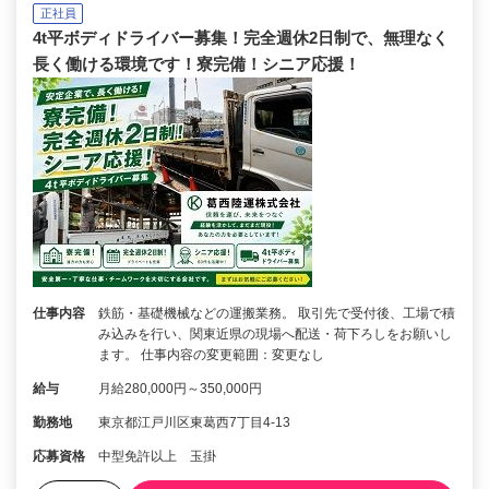
正社員
4t平ボディドライバー募集！完全週休2日制で、無理なく
長く働ける環境です！寮完備！シニア応援！
仕事内容
鉄筋・基礎機械などの運搬業務。 取引先で受付後、工場で積
み込みを行い、関東近県の現場へ配送・荷下ろしをお願いし
ます。 仕事内容の変更範囲：変更なし
給与
月給280,000円～350,000円
勤務地
東京都江戸川区東葛西7丁目4-13
応募資格
中型免許以上 玉掛