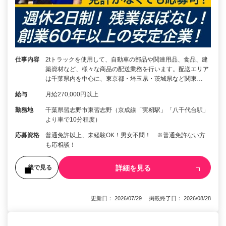
仕事内容
2tトラックを使用して、自動車の部品や関連用品、食品、建
築資材など、様々な商品の配送業務を行います。配送エリア
は千葉県内を中心に、東京都・埼玉県・茨城県など関東…
給与
月給270,000円以上
勤務地
千葉県習志野市東習志野（京成線「実籾駅」「八千代台駅」
より車で10分程度）
応募資格
普通免許以上、未経験OK！男女不問！ ※普通免許ない方
も応相談！
詳細を見る
後で見る
更新日： 2026/07/29 掲載終了日： 2026/08/28