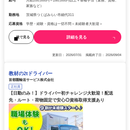
給与
月給200,000円～280,000円以上＋各種手当（業務、資格、
家族など）
勤務地
茨城県つくばみらい市細代311
応募資格
学歴・経験・資格は一切不問＜未経験者大歓迎＞
詳細を見る
後で見る
更新日： 2026/07/31 掲載終了日： 2026/09/04
教材の2tドライバー
首都圏輸送サービス株式会社
正社員
【日勤のみ！】ドライバー初チャレンジ大歓迎！配送
先・ルート・荷物固定で安心◎資格取得支援あり