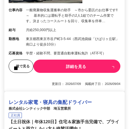
仕事内容
一般廃棄物収集運搬車の助手 ～市から委託のお仕事です!!
～ 基本的には運転手と助手の2人1組でのチーム作業で
す。決まったコースルートを回り、収集車を停車…
給与
月給250,000円以上
勤務地
東京都西東京市谷戸町3-5-44（西武池袋線「ひばりヶ丘駅」
南口より徒歩10分）
応募資格
学歴・経験不問、要普通自動車運転免許（AT不可）
詳細を見る
後で見る
更新日： 2026/07/09 掲載終了日： 2026/09/04
レンタル家電・寝具の集配ドライバー
株式会社レンティック中部 埼玉営業所
正社員
【土日祝休｜年休120日】住宅＆家族手当完備で、プライ
ベートと両立したい方も絶賛活躍中！