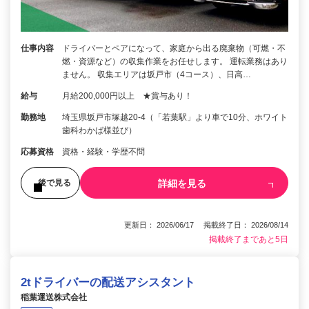
仕事内容
ドライバーとペアになって、家庭から出る廃棄物（可燃・不
燃・資源など）の収集作業をお任せします。 運転業務はあり
ません。 収集エリアは坂戸市（4コース）、日高…
給与
月給200,000円以上 ★賞与あり！
勤務地
埼玉県坂戸市塚越20-4（「若葉駅」より車で10分、ホワイト
歯科わかば様並び）
応募資格
資格・経験・学歴不問
詳細を見る
後で見る
更新日： 2026/06/17 掲載終了日： 2026/08/14
掲載終了まであと5日
2tドライバーの配送アシスタント
稲葉運送株式会社