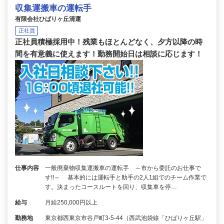
収集運搬車の運転手
有限会社ひばりヶ丘清運
正社員
正社員積極採用中！残業もほとんどなく、夕方以降の時
間を有意義に使えます！勤務開始日は相談に応じます！
仕事内容
一般廃棄物収集運搬車の運転手 ～市から委託のお仕事で
す!!～ 基本的には運転手と助手の2人1組でのチーム作業で
す。決まったコースルートを回り、収集車を停…
給与
月給250,000円以上
勤務地
東京都西東京市谷戸町3-5-44（西武池袋線「ひばりヶ丘駅」