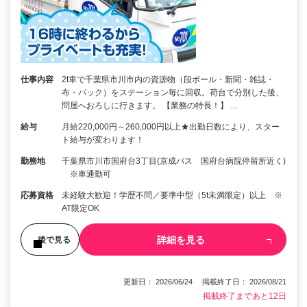
仕事内容
2t車で千葉県市川市内の資源物（段ボール・新聞・雑誌・
布・パック）をステーション毎に回収。荷台で分別した後、
問屋へおろしに行きます。 【業務の特長！】 …
給与
月給220,000円～260,000円以上★出勤日数により、スター
ト給与が変わります！
勤務地
千葉県市川市国府台3丁目(京成バス 国府台病院停留所近く)
※車通勤可
応募資格
未経験大歓迎！学歴不問／要準中型（5t未満限定）以上 ※
AT限定OK
詳細を見る
後で見る
更新日： 2026/06/24 掲載終了日： 2026/08/21
掲載終了まであと12日