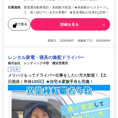
応募資格
要普通自動車免許／未経験大歓迎／★未経験からスタートし
て、長く続けている方が多数!! ★安全運転が出来ればOK！
詳細を見る
後で見る
更新日： 2026/08/07 掲載終了日： 2026/09/04
レンタル家電・寝具の集配ドライバー
株式会社 レンティック中部 横浜営業所
正社員
メリハリもってドライバー仕事をしたい方大歓迎！【土
日祝休｜年休120日】★住宅＆家族手当も完備！