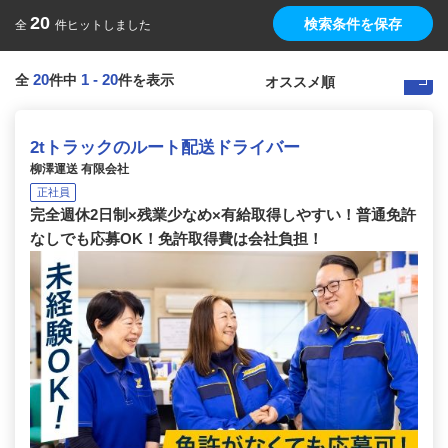
20
検索条件を保存
全
件ヒットしました
20
1
-
20
全
件中
件を表示
2tトラックのルート配送ドライバー
柳澤運送 有限会社
正社員
完全週休2日制×残業少なめ×有給取得しやすい！普通免許
なしでも応募OK！免許取得費は会社負担！