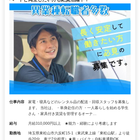
仕事内容
家電・寝具などのレンタル品の配送・回収スタッフを募集し
ます。 当社は、 ・単身赴任の方 ・一人暮らしを始める学生
さん ・家具付き賃貸を管理するオーナ…
給与
月給310,000円以上 ★能力・経験により考慮します
勤務地
埼玉県東松山市六反町15-1（東武東上線「東松山駅」より徒
歩20分、車で7分程度）★車・バイク・自転車通勤OK