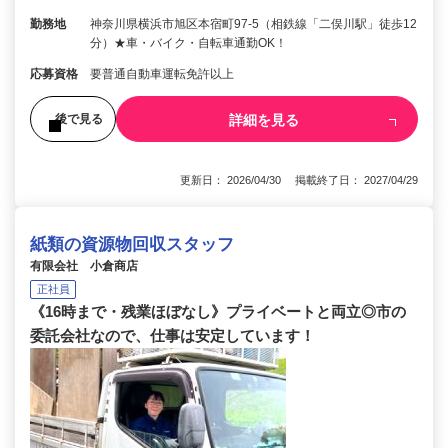
勤務地
神奈川県横浜市旭区本宿町97-5（相鉄線「二俣川駅」徒歩12
分）★車・バイク・自転車通勤OK！
応募資格
要普通自動車運転免許以上
詳細を見る
後で見る
更新日： 2026/04/30 掲載終了日： 2027/04/29
紙類の資源物回収スタッフ
有限会社 小倉商店
正社員
《16時まで・残業ほぼなし》プライベートと両立◎市の
委託会社なので、仕事は安定しています！