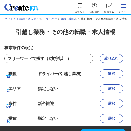
後で見る
閲覧履歴
会員登録
メニュー
クリエイト転職・求人TOP
＞
ドライバー
＞
引越し業務
＞
引越し業務・その他の転職・求人情報
引越し業務・その他の転職・求人情報
検索条件の設定
絞り込む
職種
ドライバー(引越し業務)
選択
エリア
指定しない
選択
条件
新卒歓迎
選択
業種
指定しない
選択