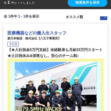
1
検索条件を保存
全
件ヒットしました
1
1
-
1
全
件中
件を表示
医療機器などの搬入出スタッフ
新日本物流 株式会社【八王子事業所】
正社員
【★入社祝金5万円支給】未経験者も月給33万円スタート
★土日祝休み&深夜なし。安心のチーム制♪