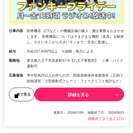
仕事内容
医療機器（CTなど）や機械設備の搬入・搬出業務をおまかせ
します。 医療機器についてはさまざまな機材（道具）を駆使
し、小さいモノから大きいモノまで、安全に配慮し…
給与
月給337,400円以上 ※経験・能力による
勤務地
東京都八王子市高倉町67-9【八王子事業所】 ☆車・バイク
通勤可
応募資格
準中型免許以上お持ちの方、関連資格保持者優遇有（玉掛け
技能講習・小型移動式クレーン・フォークリフト免許など）
詳細を見る
後で見る
更新日： 2026/07/09 掲載終了日： 2026/08/21
掲載終了まであと12日