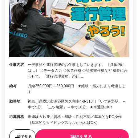
仕事内容
一般事務や運行管理のお仕事をしていきます。 【具体的に
は…】 ◇データ入力 ◇伝票作成 ◇請求書作成など 成長に合
わせて、「運行管理業務」の仕…
給与
月給250,000円～350,000円 ★経験・能力により考慮しま
す
勤務地
神奈川県横浜市瀬谷区阿久和南4-8-318（「いずみ野駅」～
車で5分、「三ツ境駅」～車で10分）★車通勤OK！
応募資格
未経験大歓迎／資格・経験・性別不問／基本的なPC操作
（基本的なタイピングスキルがあればOK）
詳細を見る
後で見る