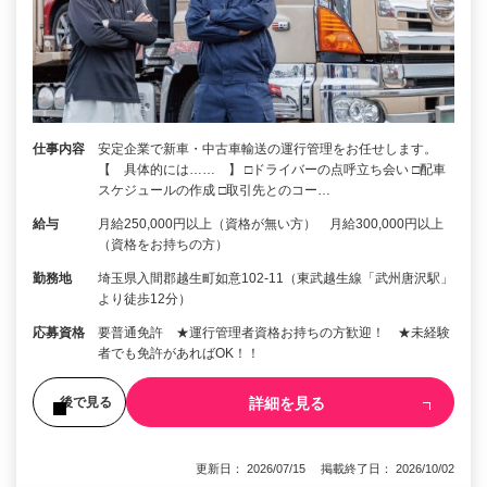
仕事内容
安定企業で新車・中古車輸送の運行管理をお任せします。
【 具体的には…… 】 □ドライバーの点呼立ち会い □配車
スケジュールの作成 □取引先とのコー…
給与
月給250,000円以上（資格が無い方） 月給300,000円以上
（資格をお持ちの方）
勤務地
埼玉県入間郡越生町如意102-11（東武越生線「武州唐沢駅」
より徒歩12分）
応募資格
要普通免許 ★運行管理者資格お持ちの方歓迎！ ★未経験
者でも免許があればOK！！
詳細を見る
後で見る
更新日： 2026/07/15 掲載終了日： 2026/10/02