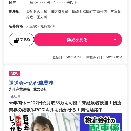
給与
月給280,000円～400,000円以上
勤務地
愛知県名古屋市港区潮見町、岡崎市福岡町字南仲西、三重県
鈴鹿市国府町
応募資格
未経験・無資格OK
詳細を見る
後で見る
更新日： 2026/07/28 掲載終了日： 2026/09/04
NEW
運送会社の配車業務
九州産業運輸 株式会社
正社員
☆年間休日122日☆月収35万も可能！未経験者歓迎！物流
業界の経験やPCスキルも活かせる！男性活躍中