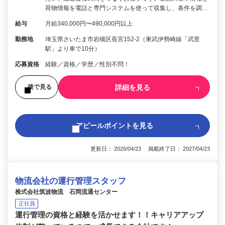
荷物情報を電話と専門システムを使って収集し、条件を調…
給与
月給340,000円〜490,000円以上
勤務地
埼玉県さいたま市岩槻区長宮152-2（東武伊勢崎線「武里
駅」より車で10分）
応募資格
経験／資格／学歴／性別不問！
詳細を見る
後で見る
アピールポイントを見る
更新日： 2026/04/23 掲載終了日： 2027/04/23
物流会社の運行管理スタッフ
株式会社筑波物流 石岡流通センター
正社員
運行管理の資格と経験を活かせます！！キャリアアップ