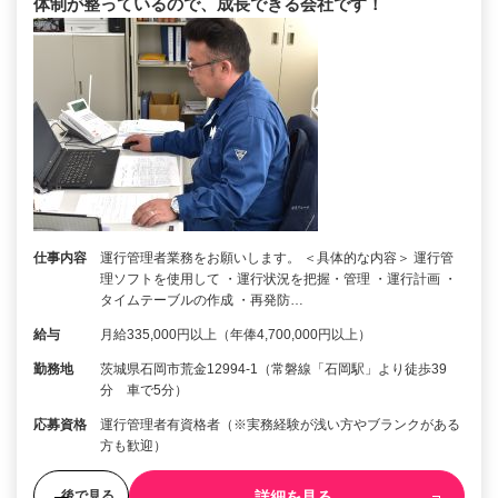
体制が整っているので、成長できる会社です！
仕事内容
運行管理者業務をお願いします。 ＜具体的な内容＞ 運行管
理ソフトを使用して ・運行状況を把握・管理 ・運行計画 ・
タイムテーブルの作成 ・再発防…
給与
月給335,000円以上（年俸4,700,000円以上）
勤務地
茨城県石岡市荒金12994-1（常磐線「石岡駅」より徒歩39
分 車で5分）
応募資格
運行管理者有資格者（※実務経験が浅い方やブランクがある
方も歓迎）
詳細を見る
後で見る