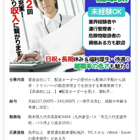
仕事内容
運送会社にて、配送オーダーの受付から配車の手配から請
求・ドライバーの勤怠管理までを担当する事務業務です。
【具体的には…】 ■配送オーダーを受け、運転手…
給与
月給227,000円～243,000円（一律手当含む、経験や年齢を
考慮し決定）
勤務地
熊本県八代市高富町4404（九州参交バス「市立八代支援学
校」バス停より徒歩10分）
応募資格
高卒以上、要普通自動車運転免許、PCスキル（Word・Excel
の基本操作）がある方