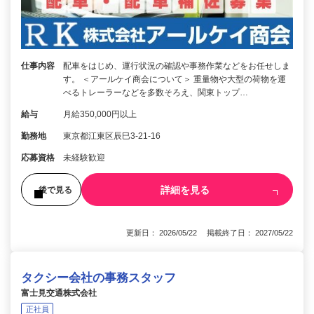
仕事内容
配車をはじめ、運行状況の確認や事務作業などをお任せしま
す。 ＜アールケイ商会について＞ 重量物や大型の荷物を運
べるトレーラーなどを多数そろえ、関東トップ…
給与
月給350,000円以上
勤務地
東京都江東区辰巳3-21-16
応募資格
未経験歓迎
詳細を見る
後で見る
更新日： 2026/05/22 掲載終了日： 2027/05/22
タクシー会社の事務スタッフ
富士見交通株式会社
正社員