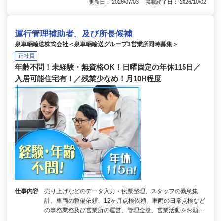
更新日： 2026/07/03 掲載終了日： 2026/10/02
運行管理補助者、及び所長候補
泉車輛輸送株式会社＜泉車輛輸送グループ3営業所同時募集＞
正社員
年齢不問！未経験・無資格OK！日曜固定の年休115日／
入居可能住宅有！／残業少なめ！月10H程度
仕事内容
売り上げなどのデータ入力・伝票整理、スタッフの勤怠集
計、車両の整備依頼、12ヶ月点検依頼、車両の日常点検など
の事務業務及び営業所の運営、管理全般、営業活動をお願…