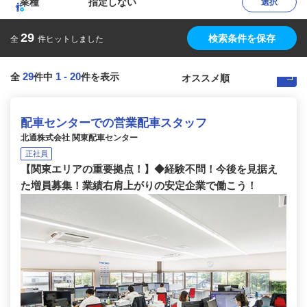
業種
指定しない
選択
29
検索条件を保存
全
件ヒットしました
29
1
-
20
全
件中
件を表示
配車センターでの営業配車スタッフ
北通株式会社 関東配車センター
正社員
【関東エリアの重要拠点！】◆経験不問！今後を見据え
た増員募集！業績右肩上がりの安定企業で働こう！