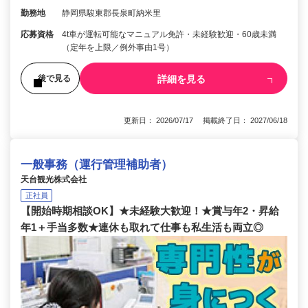
勤務地
静岡県駿東郡長泉町納米里
応募資格
4t車が運転可能なマニュアル免許・未経験歓迎・60歳未満
（定年を上限／例外事由1号）
詳細を見る
後で見る
更新日： 2026/07/17 掲載終了日： 2027/06/18
一般事務（運行管理補助者）
天台観光株式会社
正社員
【開始時期相談OK】★未経験大歓迎！★賞与年2・昇給
年1＋手当多数★連休も取れて仕事も私生活も両立◎