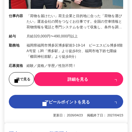
仕事内容
「荷物を届けたい」荷主企業と目的地に合った「荷物を運び
たい」運送会社の間をつなぐお仕事です。全国の空車情報と
荷物情報を電話と専門システムを使って収集し、条件を調…
給与
月給320,000円〜490,000円以上
勤務地
福岡県福岡市博多区博多駅前3-19-14 ビーエスビル博多8階
A号室（JR「博多駅」より徒歩8分、福岡市地下鉄七隈線
「櫛田神社前駅」より徒歩8分）
応募資格
経験／資格／学歴／性別不問！
詳細を見る
後で見る
アピールポイントを見る
更新日： 2026/04/23 掲載終了日： 2027/04/23