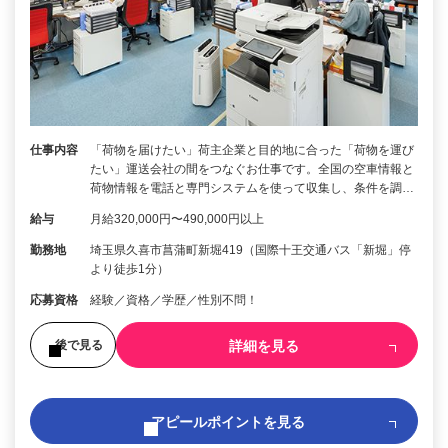
仕事内容
「荷物を届けたい」荷主企業と目的地に合った「荷物を運び
たい」運送会社の間をつなぐお仕事です。全国の空車情報と
荷物情報を電話と専門システムを使って収集し、条件を調…
給与
月給320,000円〜490,000円以上
勤務地
埼玉県久喜市菖蒲町新堀419（国際十王交通バス「新堀」停
より徒歩1分）
応募資格
経験／資格／学歴／性別不問！
詳細を見る
後で見る
アピールポイントを見る