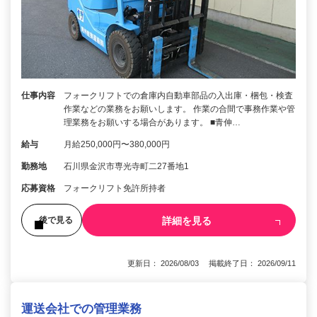
仕事内容
フォークリフトでの倉庫内自動車部品の入出庫・梱包・検査
作業などの業務をお願いします。 作業の合間で事務作業や管
理業務をお願いする場合があります。 ■青伸…
給与
月給250,000円〜380,000円
勤務地
石川県金沢市専光寺町二27番地1
応募資格
フォークリフト免許所持者
詳細を見る
後で見る
更新日： 2026/08/03 掲載終了日： 2026/09/11
運送会社での管理業務