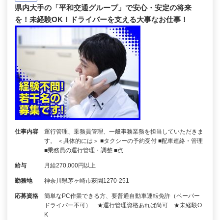
県内大手の「平和交通グループ」で安心・安定の将来
を！未経験OK！ドライバーを支える大事なお仕事！
仕事内容
運行管理、乗務員管理、一般事務業務を担当していただきま
す。 ＜具体的には＞ ■タクシーの予約受付 ■配車連絡・管理
■乗務員の運行管理・調整 ■点…
給与
月給270,000円以上
勤務地
神奈川県茅ヶ崎市萩園1270-251
応募資格
簡単なPC作業できる方、要普通自動車運転免許（ペーパー
ドライバー不可） ★運行管理資格あれば尚可 ★未経験O
K