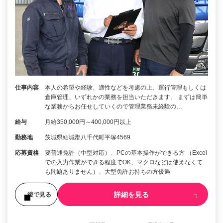
仕事内容
本人の希望や経験、適性などを考慮の上、運行管理もしくは
倉庫管理、いずれかの業務を担当いただきます。 まずは簡単
な業務からお任せしていくので管理業務未経験の…
給与
月給350,000円～400,000円以上
勤務地
茨城県結城郡八千代町平塚4569
応募資格
要普通免許（中型対応）、PCの基本操作ができる方 （Excel
での入力作業ができる程度でOK、マクロなどは使えなくて
も問題ありません）、大型免許お持ちの方優遇
詳細を見る
後で見る