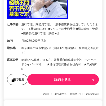
仕事内容
運行管理、乗務員管理、一般事務業務を担当していただきま
す。 ＜具体的には＞ ■タクシーの予約受付 ■配車連絡・管理
■乗務員の運行管理・調整 ■点…
給与
月給270,000円以上
勤務地
神奈川県平塚市中堂7-8（国道129号線沿い、榎木町交差点近
く）
応募資格
簡単なPC作業できる方、要普通自動車運転免許（ペーパー
ドライバー不可） ★運行管理資格あれば尚可 ★未経験O
K
詳細を見る
後で見る
更新日： 2026/07/24 掲載終了日： 2026/08/31