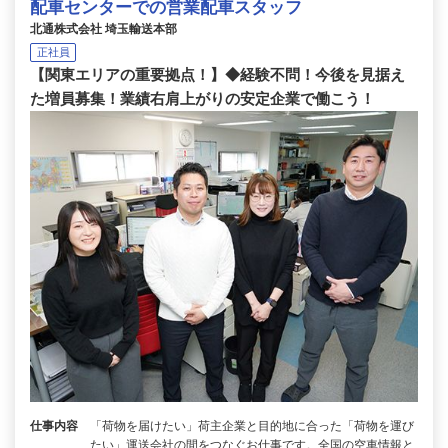
配車センターでの営業配車スタッフ
北通株式会社 埼玉輸送本部
正社員
【関東エリアの重要拠点！】◆経験不問！今後を見据え
た増員募集！業績右肩上がりの安定企業で働こう！
仕事内容
「荷物を届けたい」荷主企業と目的地に合った「荷物を運び
たい」運送会社の間をつなぐお仕事です。全国の空車情報と