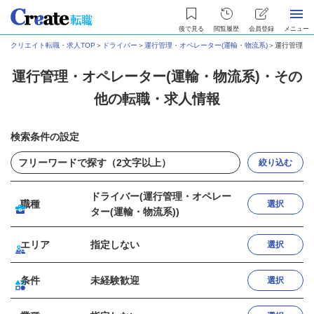
後で見る
閲覧履歴
会員登録
メニュー
クリエイト転職・求人TOP
＞
ドライバー
＞
運行管理・オペレーター(運輸・物流系)
＞
運行管理・
運行管理・オペレーター(運輸・物流系)・その
他の転職・求人情報
検索条件の設定
絞り込む
ドライバー(運行管理・オペレー
職種
選択
ター(運輸・物流系))
エリア
指定しない
選択
条件
未経験歓迎
選択