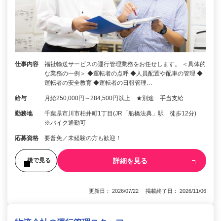
仕事内容
福祉輸送サービスの運行管理業務をお任せします。 ＜具体的
な業務の一例＞ ◆運転者の点呼 ◆人員配置や配車の管理 ◆
運転者の安全教育 ◆運転者の日報管理…
給与
月給250,000円～284,500円以上 ★別途 手当支給
勤務地
千葉県市川市柏井町1丁目(JR「船橋法典」駅 徒歩12分)
※バイク通勤可
応募資格
要普免／未経験の方も歓迎！
詳細を見る
後で見る
更新日： 2026/07/22 掲載終了日： 2026/11/06