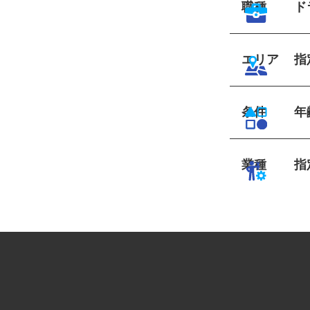
職種
エリア
条件
業種