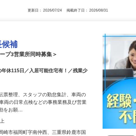
ば尚可 ★未経験OK
更新日： 2026/07/24 掲載終了日： 2026/08/31
長候補
ループ3営業所同時募集＞
の年休115日／入居可能住宅有！／残業少
・伝票整理、スタッフの勤怠集計、車両の
、車両の日常点検などの事務業務及び営業
活動をお願…