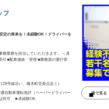
ッフ
安定の将来を！未経験OK！ドライバーを
事務業務を担当していただきます。 ＜具
受付 ■配車連絡・管理 ■乗務員の運行管
道129号線沿い、榎木町交差点近く）
普通自動車運転免許（ペーパードライバー
後で見