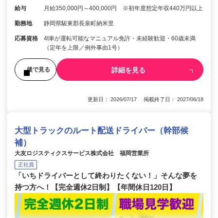
給与
月給350,000円～400,000円 ※初年度想定年収440万円以上
勤務地
静岡県駿東郡長泉町納米里
応募資格
4t車が運転可能なマニュアル免許・未経験歓迎・60歳未満
（定年を上限／例外事由1号）
詳細を見る
後で見る
更新日： 2026/07/17 掲載終了日： 2027/06/18
大型トラックのルート配送ドライバー（幹部候
補）
大友ロジスティクスサービス株式会社 福岡営業所
正社員
「いちドライバーとして終わりたくない！」そんな夢を
持つ方へ！【完全週休2日制】【年間休日120日】