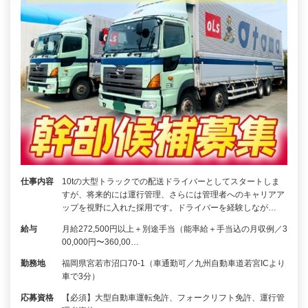
仕事内容
10tの大型トラックでの配送ドライバーとしてスタートしま
すが、将来的には運行管理、さらには管理者へのキャリアア
ップを視野に入れた採用です。ドライバーを経験しなが…
給与
月給272,500円以上＋別途手当（能率給＋手当込の月収例／3
00,000円〜360,00…
勤務地
福岡県宮若市沼口70-1（車通勤可／九州自動車道若宮ICより
車で3分）
応募資格
【必須】大型自動車運転免許、フォークリフト免許、運行管