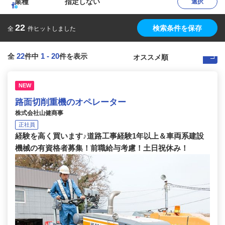
業種
指定しない
選択
22
検索条件を保存
全
件ヒットしました
22
1
-
20
全
件中
件を表示
NEW
路面切削重機のオペレーター
株式会社山健商事
正社員
経験を高く買います♪道路工事経験1年以上＆車両系建設
機械の有資格者募集！前職給与考慮！土日祝休み！