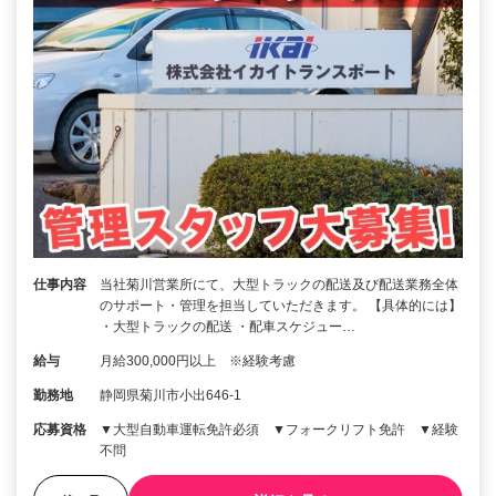
仕事内容
当社菊川営業所にて、大型トラックの配送及び配送業務全体
のサポート・管理を担当していただきます。 【具体的には】
・大型トラックの配送 ・配車スケジュー…
給与
月給300,000円以上 ※経験考慮
勤務地
静岡県菊川市小出646-1
応募資格
▼大型自動車運転免許必須 ▼フォークリフト免許 ▼経験
不問