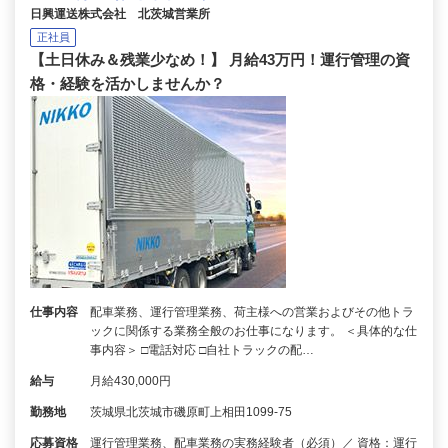
日興運送株式会社 北茨城営業所
正社員
【土日休み＆残業少なめ！】 月給43万円！運行管理の資
格・経験を活かしませんか？
仕事内容
配車業務、運行管理業務、荷主様への営業およびその他トラ
ックに関係する業務全般のお仕事になります。 ＜具体的な仕
事内容＞ □電話対応 □自社トラックの配…
給与
月給430,000円
勤務地
茨城県北茨城市磯原町上相田1099-75
応募資格
運行管理業務、配車業務の実務経験者（必須）／ 資格：運行