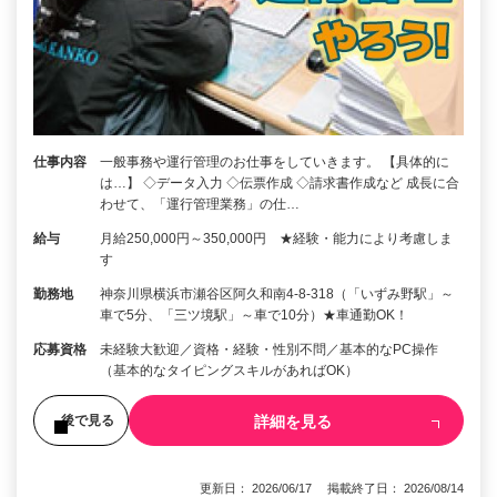
仕事内容
一般事務や運行管理のお仕事をしていきます。 【具体的に
は…】 ◇データ入力 ◇伝票作成 ◇請求書作成など 成長に合
わせて、「運行管理業務」の仕…
給与
月給250,000円～350,000円 ★経験・能力により考慮しま
す
勤務地
神奈川県横浜市瀬谷区阿久和南4-8-318（「いずみ野駅」～
車で5分、「三ツ境駅」～車で10分）★車通勤OK！
応募資格
未経験大歓迎／資格・経験・性別不問／基本的なPC操作
（基本的なタイピングスキルがあればOK）
詳細を見る
後で見る
更新日： 2026/06/17 掲載終了日： 2026/08/14