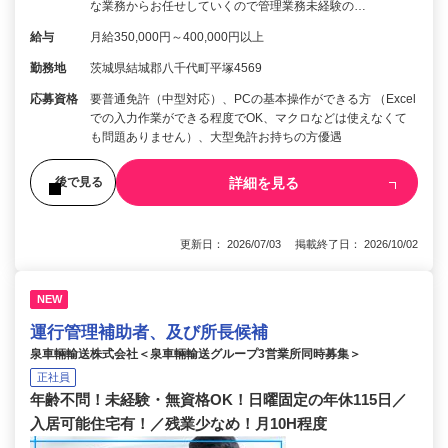
な業務からお任せしていくので管理業務未経験の…
給与
月給350,000円～400,000円以上
勤務地
茨城県結城郡八千代町平塚4569
応募資格
要普通免許（中型対応）、PCの基本操作ができる方 （Excel
での入力作業ができる程度でOK、マクロなどは使えなくて
も問題ありません）、大型免許お持ちの方優遇
詳細を見る
後で見る
更新日： 2026/07/03 掲載終了日： 2026/10/02
NEW
運行管理補助者、及び所長候補
泉車輛輸送株式会社＜泉車輛輸送グループ3営業所同時募集＞
正社員
年齢不問！未経験・無資格OK！日曜固定の年休115日／
入居可能住宅有！／残業少なめ！月10H程度