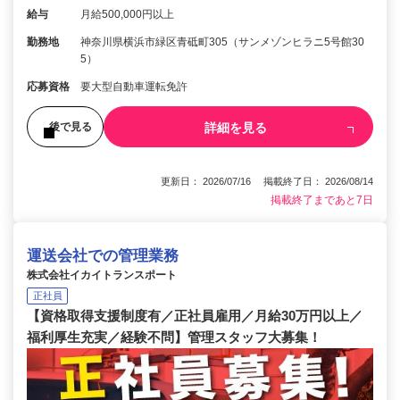
給与
月給500,000円以上
勤務地
神奈川県横浜市緑区青砥町305（サンメゾンヒラニ5号館30
5）
応募資格
要大型自動車運転免許
詳細を見る
後で見る
更新日： 2026/07/16 掲載終了日： 2026/08/14
掲載終了まであと7日
運送会社での管理業務
株式会社イカイトランスポート
正社員
【資格取得支援制度有／正社員雇用／月給30万円以上／
福利厚生充実／経験不問】管理スタッフ大募集！