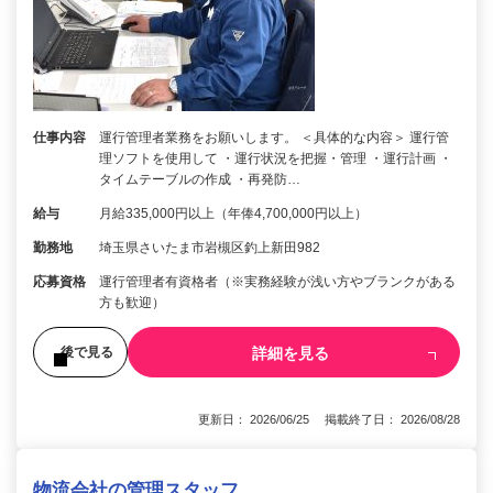
仕事内容
運行管理者業務をお願いします。 ＜具体的な内容＞ 運行管
理ソフトを使用して ・運行状況を把握・管理 ・運行計画 ・
タイムテーブルの作成 ・再発防…
給与
月給335,000円以上（年俸4,700,000円以上）
勤務地
埼玉県さいたま市岩槻区釣上新田982
応募資格
運行管理者有資格者（※実務経験が浅い方やブランクがある
方も歓迎）
詳細を見る
後で見る
更新日： 2026/06/25 掲載終了日： 2026/08/28
物流会社の管理スタッフ