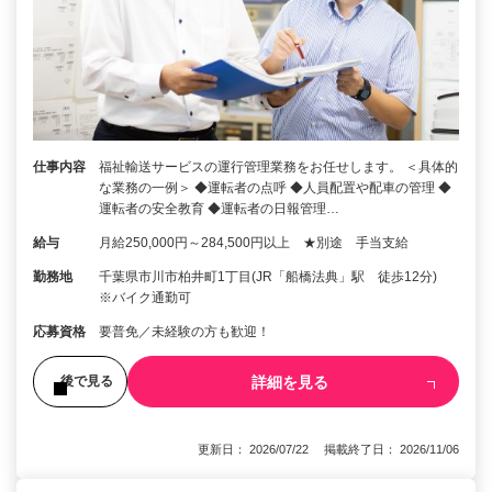
仕事内容
福祉輸送サービスの運行管理業務をお任せします。 ＜具体的
な業務の一例＞ ◆運転者の点呼 ◆人員配置や配車の管理 ◆
運転者の安全教育 ◆運転者の日報管理…
給与
月給250,000円～284,500円以上 ★別途 手当支給
勤務地
千葉県市川市柏井町1丁目(JR「船橋法典」駅 徒歩12分)
※バイク通勤可
応募資格
要普免／未経験の方も歓迎！
詳細を見る
後で見る
更新日： 2026/07/22 掲載終了日： 2026/11/06