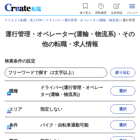
後で見る
閲覧履歴
会員登録
メニュー
クリエイト転職・求人TOP
＞
ドライバー
＞
運行管理・オペレーター(運輸・物流系)
＞
運行管理・
運行管理・オペレーター(運輸・物流系)・その
他の転職・求人情報
検索条件の設定
絞り込む
ドライバー(運行管理・オペレー
職種
選択
ター(運輸・物流系))
エリア
指定しない
選択
条件
バイク・自転車通勤可能
選択