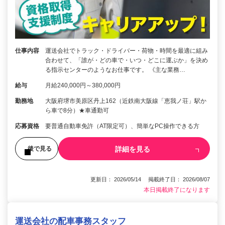
仕事内容
運送会社でトラック・ドライバー・荷物・時間を最適に組み
合わせて、「誰が・どの車で・いつ・どこに運ぶか」を決め
る指示センターのようなお仕事です。 《主な業務…
給与
月給240,000円～380,000円
勤務地
大阪府堺市美原区丹上162（近鉄南大阪線「恵我ノ荘」駅か
ら車で8分）★車通勤可
応募資格
要普通自動車免許（AT限定可）、簡単なPC操作できる方
詳細を見る
後で見る
更新日： 2026/05/14 掲載終了日： 2026/08/07
本日掲載終了になります
運送会社の配車事務スタッフ