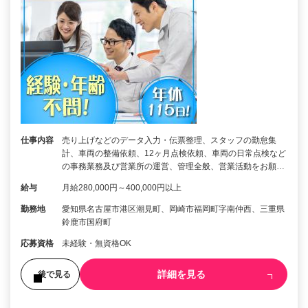
仕事内容
売り上げなどのデータ入力・伝票整理、スタッフの勤怠集
計、車両の整備依頼、12ヶ月点検依頼、車両の日常点検など
の事務業務及び営業所の運営、管理全般、営業活動をお願…
給与
月給280,000円～400,000円以上
勤務地
愛知県名古屋市港区潮見町、岡崎市福岡町字南仲西、三重県
鈴鹿市国府町
応募資格
未経験・無資格OK
詳細を見る
後で見る