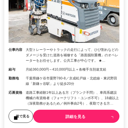
仕事内容
大型トレーラーやトラックの走行によって、ひび割れなどの
ダメージを受けた道路を補修する「路面掘削重機」のオペレ
ーターをお任せします。公共工事が中心です。 ★…
給与
月給360,000円～410,000円以上＋各種手当別途支給
勤務地
千葉県鎌ケ谷市粟野780-8／京成松戸線・北総線・東武野田
線「新鎌ヶ谷駅」より徒歩20分
応募資格
道路工事経験1年以上ある方（ブランク不問）、車両系建設
機械の有資格者（フォークリフト・ユンボ不可）、18歳以上
（深夜勤務があるため／例外事由2号）、夜勤できる方…
詳細を見る
後で見る