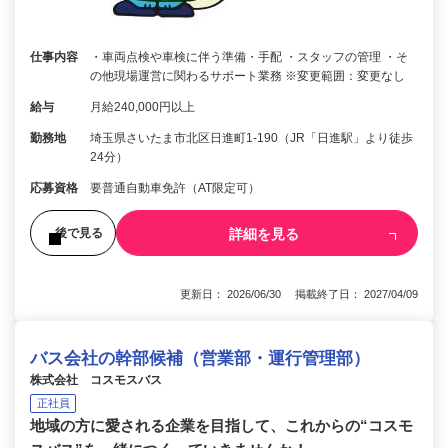
仕事内容
・車両点検や車検に伴う準備・手配 ・スタッフの管理 ・そ
の他現場運営に関わるサポート業務 ※変更範囲：変更なし
給与
月給240,000円以上
勤務地
埼玉県さいたま市北区日進町1-190（JR「日進駅」より徒歩
24分）
応募資格
要普通自動車免許（AT限定可）
詳細を見る
後で見る
更新日： 2026/06/30 掲載終了日： 2027/04/09
バス会社の幹部候補（営業部・運行管理部）
株式会社 コスモスバス
正社員
地域の方に愛される企業を目指して、これからの“コスモ