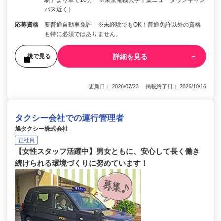
駅」より車で10分 ※東京電機大学千葉ニュータウンキャン
パス近く）
応募資格
要普通自動車免許 ※未経験でもOK！普通免許以外の資格
も特に必須ではありません。
詳細を見る
後で見る
更新日： 2026/07/23 掲載終了日： 2026/10/16
タクシー会社での運行管理者
旭タクシー株式会社
正社員
【女性スタッフ活躍中】男女ともに、安心して長く働き
続けられる環境づくりに努めています！