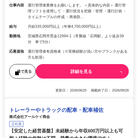
仕事内容
運行管理者業務をお願いします。 ＜具体的な内容＞ 運行管
理ソフトを使用して ・運行状況を把握・管理 ・運行計画 ・
タイムテーブルの作成 ・再発防…
給与
月給335,000円以上（年俸4,700,000円以上）
勤務地
茨城県石岡市荒金12994-1（常磐線「石岡駅」より徒歩39
分 車で5分）
応募資格
運行管理者有資格者（※実務経験が浅い方やブランクがある
方も歓迎）
詳細を見る
後で見る
更新日： 2026/06/25 掲載終了日： 2026/08/28
トレーラーやトラックの配車・配車補佐
株式会社アールケイ商会
正社員
【安定した経営基盤】未経験から年収600万円以上も可