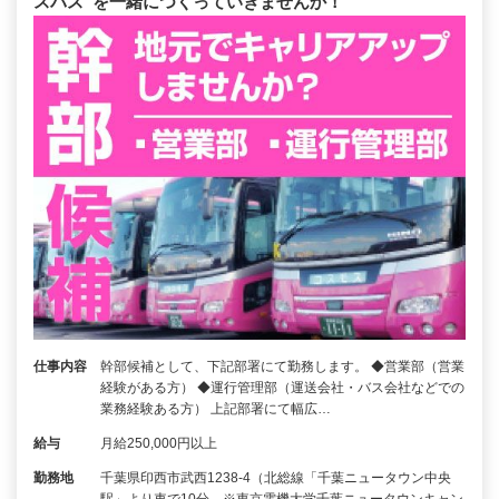
スバス”を一緒につくっていきませんか！
仕事内容
幹部候補として、下記部署にて勤務します。 ◆営業部（営業
経験がある方） ◆運行管理部（運送会社・バス会社などでの
業務経験ある方） 上記部署にて幅広…
給与
月給250,000円以上
勤務地
千葉県印西市武西1238-4（北総線「千葉ニュータウン中央