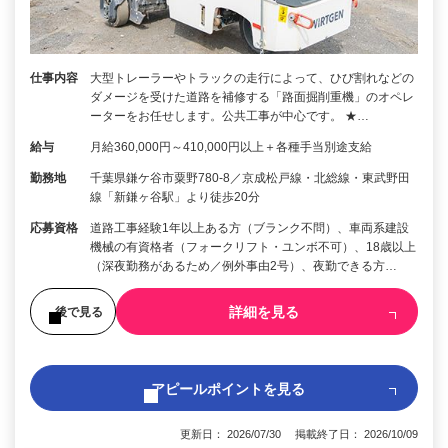
仕事内容
大型トレーラーやトラックの走行によって、ひび割れなどの
ダメージを受けた道路を補修する「路面掘削重機」のオペレ
ーターをお任せします。公共工事が中心です。 ★…
給与
月給360,000円～410,000円以上＋各種手当別途支給
勤務地
千葉県鎌ケ谷市粟野780-8／京成松戸線・北総線・東武野田
線「新鎌ヶ谷駅」より徒歩20分
応募資格
道路工事経験1年以上ある方（ブランク不問）、車両系建設
機械の有資格者（フォークリフト・ユンボ不可）、18歳以上
（深夜勤務があるため／例外事由2号）、夜勤できる方…
詳細を見る
後で見る
アピールポイントを見る
更新日： 2026/07/30 掲載終了日： 2026/10/09