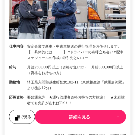
仕事内容
安定企業で新車・中古車輸送の運行管理をお任せします。
【 具体的には…… 】 □ドライバーの点呼立ち会い □配車
スケジュールの作成 □取引先とのコー…
給与
月給250,000円以上（資格が無い方） 月給300,000円以上
（資格をお持ちの方）
勤務地
埼玉県入間郡越生町如意102-11（東武越生線「武州唐沢駅」
より徒歩12分）
応募資格
要普通免許 ★運行管理者資格お持ちの方歓迎！ ★未経験
者でも免許があればOK！！
詳細を見る
後で見る