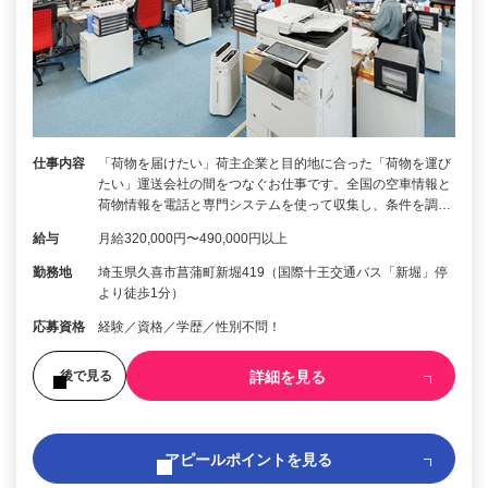
仕事内容
「荷物を届けたい」荷主企業と目的地に合った「荷物を運び
たい」運送会社の間をつなぐお仕事です。全国の空車情報と
荷物情報を電話と専門システムを使って収集し、条件を調…
給与
月給320,000円〜490,000円以上
勤務地
埼玉県久喜市菖蒲町新堀419（国際十王交通バス「新堀」停
より徒歩1分）
応募資格
経験／資格／学歴／性別不問！
詳細を見る
後で見る
アピールポイントを見る