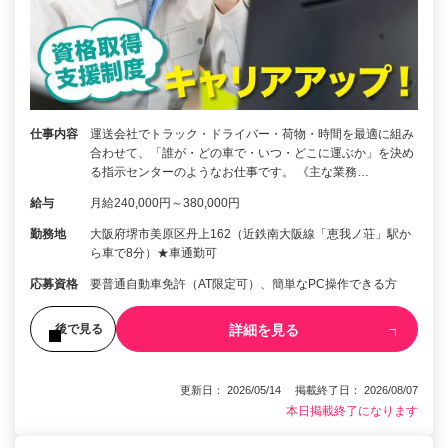
仕事内容
運送会社でトラック・ドライバー・荷物・時間を最適に組み
合わせて、「誰が・どの車で・いつ・どこに運ぶか」を決め
る指示センターのようなお仕事です。 《主な業務…
給与
月給240,000円～380,000円
勤務地
大阪府堺市美原区丹上162（近鉄南大阪線「恵我ノ荘」駅か
ら車で8分）★車通勤可
応募資格
要普通自動車免許（AT限定可）、簡単なPC操作できる方
詳細を見る
後で見る
更新日： 2026/05/14 掲載終了日： 2026/08/07
本日掲載終了になります