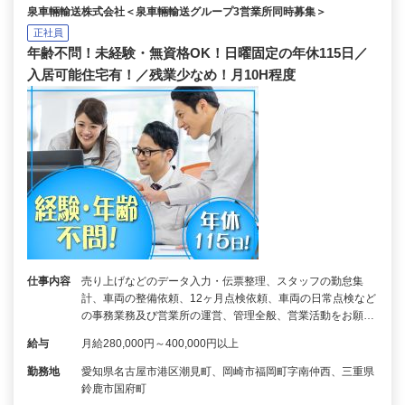
泉車輛輸送株式会社＜泉車輛輸送グループ3営業所同時募集＞
正社員
年齢不問！未経験・無資格OK！日曜固定の年休115日／
入居可能住宅有！／残業少なめ！月10H程度
仕事内容
売り上げなどのデータ入力・伝票整理、スタッフの勤怠集
計、車両の整備依頼、12ヶ月点検依頼、車両の日常点検など
の事務業務及び営業所の運営、管理全般、営業活動をお願…
給与
月給280,000円～400,000円以上
勤務地
愛知県名古屋市港区潮見町、岡崎市福岡町字南仲西、三重県
鈴鹿市国府町