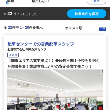
業種
指定しない
選択
22
検索条件を保存
全
件ヒットしました
22
1
-
20
全
件中
件を表示
配車センターでの営業配車スタッフ
北通株式会社 関東配車センター
正社員
【関東エリアの重要拠点！】◆経験不問！今後を見据え
た増員募集！業績右肩上がりの安定企業で働こう！