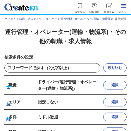
後で見る
閲覧履歴
会員登録
メニュー
クリエイト転職・求人TOP
＞
ドライバー
＞
運行管理・オペレーター(運輸・物流系)
＞
運行管理・
運行管理・オペレーター(運輸・物流系)・その
他の転職・求人情報
検索条件の設定
絞り込む
ドライバー(運行管理・オペレー
職種
選択
ター(運輸・物流系))
エリア
指定しない
選択
条件
ミドル歓迎
選択