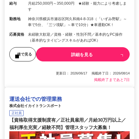
給与
月給250,000円～350,000円 ★経験・能力により考慮しま
す
勤務地
神奈川県横浜市瀬谷区阿久和南4-8-318（「いずみ野駅」～
車で5分、「三ツ境駅」～車で10分）★車通勤OK！
応募資格
未経験大歓迎／資格・経験・性別不問／基本的なPC操作
（基本的なタイピングスキルがあればOK）
詳細を見る
後で見る
更新日： 2026/06/17 掲載終了日： 2026/08/14
掲載終了まであと7日
運送会社での管理業務
株式会社イカイトランスポート
正社員
【資格取得支援制度有／正社員雇用／月給30万円以上／
福利厚生充実／経験不問】管理スタッフ大募集！