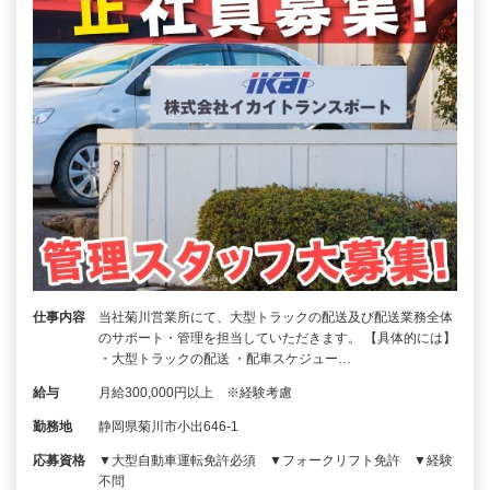
仕事内容
当社菊川営業所にて、大型トラックの配送及び配送業務全体
のサポート・管理を担当していただきます。 【具体的には】
・大型トラックの配送 ・配車スケジュー…
給与
月給300,000円以上 ※経験考慮
勤務地
静岡県菊川市小出646-1
応募資格
▼大型自動車運転免許必須 ▼フォークリフト免許 ▼経験
不問