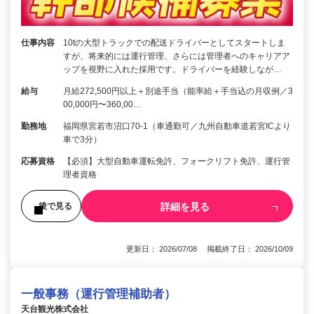
仕事内容
10tの大型トラックでの配送ドライバーとしてスタートしま
すが、将来的には運行管理、さらには管理者へのキャリアア
ップを視野に入れた採用です。ドライバーを経験しなが…
給与
月給272,500円以上＋別途手当（能率給＋手当込の月収例／3
00,000円〜360,00…
勤務地
福岡県宮若市沼口70-1（車通勤可／九州自動車道若宮ICより
車で3分）
応募資格
【必須】大型自動車運転免許、フォークリフト免許、運行管
理者資格
詳細を見る
後で見る
更新日： 2026/07/08 掲載終了日： 2026/10/09
一般事務（運行管理補助者）
天台観光株式会社