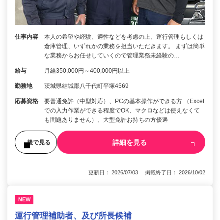
仕事内容
本人の希望や経験、適性などを考慮の上、運行管理もしくは
倉庫管理、いずれかの業務を担当いただきます。 まずは簡単
な業務からお任せしていくので管理業務未経験の…
給与
月給350,000円～400,000円以上
勤務地
茨城県結城郡八千代町平塚4569
応募資格
要普通免許（中型対応）、PCの基本操作ができる方 （Excel
での入力作業ができる程度でOK、マクロなどは使えなくて
も問題ありません）、大型免許お持ちの方優遇
詳細を見る
後で見る
更新日： 2026/07/03 掲載終了日： 2026/10/02
NEW
運行管理補助者、及び所長候補