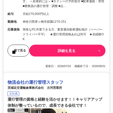
す。 ＜具体的には＞ ■タクシーの予約受付 ■配車連絡・管理
■乗務員の運行管理・調整 ■点…
給与
月給270,000円以上
勤務地
神奈川県茅ヶ崎市萩園1270-251
応募資格
簡単なPC作業できる方、要普通自動車運転免許（ペーパー
ドライバー不可） ★運行管理資格あれば尚可 ★未経験O
K
詳細を見る
後で見る
更新日： 2026/07/24 掲載終了日： 2026/08/31
物流会社の運行管理スタッフ
茨城近交運輸倉庫株式会社 古河営業所
正社員
運行管理の資格と経験を活かせます！！キャリアアップ
体制が整っているので、成長できる会社です！