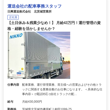
運送会社の配車事務スタッフ
日興運送株式会社 北茨城営業所
正社員
【土日休み＆残業少なめ！】 月給43万円！運行管理の資
格・経験を活かしませんか？
仕事内容
配車業務、運行管理業務、荷主様への営業およびその他トラ
ックに関係する業務全般のお仕事になります。 ＜具体的な仕
事内容＞ □電話対応 □自社トラックの配…
給与
月給430,000円
勤務地
茨城県北茨城市磯原町上相田1099-75