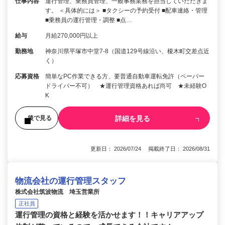
仕事内容
運行管理、乗務員管理、一般事務業務を担当していただきま
す。 ＜具体的には＞ ■タクシーの予約受付 ■配車連絡・管理
■乗務員の運行管理・調整 ■点…
給与
月給270,000円以上
勤務地
神奈川県平塚市中堂7-8（国道129号線沿い、榎木町交差点近
く）
応募資格
簡単なPC作業できる方、要普通自動車運転免許（ペーパー
ドライバー不可） ★運行管理資格あれば尚可 ★未経験O
K
詳細を見る
後で見る
更新日： 2026/07/24 掲載終了日： 2026/08/31
物流会社の運行管理スタッフ
株式会社筑波物流 埼玉営業所
正社員
運行管理の資格と経験を活かせます！！キャリアアップ