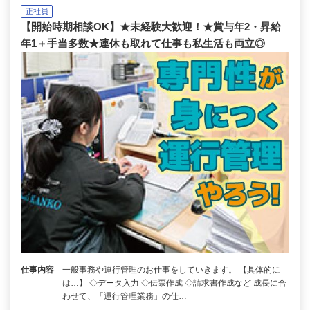
正社員
【開始時期相談OK】★未経験大歓迎！★賞与年2・昇給
年1＋手当多数★連休も取れて仕事も私生活も両立◎
仕事内容
一般事務や運行管理のお仕事をしていきます。 【具体的に
は…】 ◇データ入力 ◇伝票作成 ◇請求書作成など 成長に合
わせて、「運行管理業務」の仕…