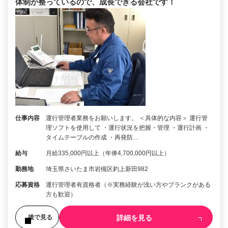
体制が整っているので、成長できる会社です！
仕事内容
運行管理者業務をお願いします。 ＜具体的な内容＞ 運行管
理ソフトを使用して ・運行状況を把握・管理 ・運行計画 ・
タイムテーブルの作成 ・再発防…
給与
月給335,000円以上（年俸4,700,000円以上）
勤務地
埼玉県さいたま市岩槻区釣上新田982
応募資格
運行管理者有資格者（※実務経験が浅い方やブランクがある
方も歓迎）
詳細を見る
後で見る