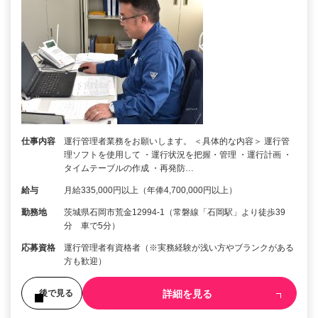
仕事内容
運行管理者業務をお願いします。 ＜具体的な内容＞ 運行管
理ソフトを使用して ・運行状況を把握・管理 ・運行計画 ・
タイムテーブルの作成 ・再発防…
給与
月給335,000円以上（年俸4,700,000円以上）
勤務地
茨城県石岡市荒金12994-1（常磐線「石岡駅」より徒歩39
分 車で5分）
応募資格
運行管理者有資格者（※実務経験が浅い方やブランクがある
方も歓迎）
詳細を見る
後で見る