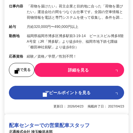
仕事内容
「荷物を届けたい」荷主企業と目的地に合った「荷物を運び
たい」運送会社の間をつなぐお仕事です。全国の空車情報と
荷物情報を電話と専門システムを使って収集し、条件を調…
給与
月給320,000円〜490,000円以上
勤務地
福岡県福岡市博多区博多駅前3-19-14 ビーエスビル博多8階
A号室（JR「博多駅」より徒歩8分、福岡市地下鉄七隈線
「櫛田神社前駅」より徒歩8分）
応募資格
経験／資格／学歴／性別不問！
詳細を見る
後で見る
アピールポイントを見る
更新日： 2026/04/23 掲載終了日： 2027/04/23
配車センターでの営業配車スタッフ
北通株式会社 埼玉輸送本部