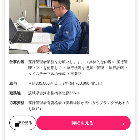
仕事内容
運行管理者業務をお願いします。 ＜具体的な内容＞ 運行管
理ソフトを使用して ・運行状況を把握・管理 ・運行計画 ・
タイムテーブルの作成 ・再発防…
給与
月給335,000円以上（年俸4,700,000円以上）
勤務地
茨城県古河市柳橋字北原656-1
応募資格
運行管理者有資格者（実務経験が浅い方やブランクがある方
も歓迎）
詳細を見る
後で見る