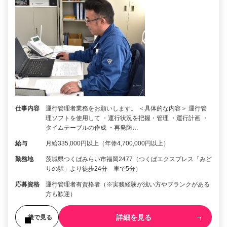
仕事内容
運行管理者業務をお願いします。 ＜具体的な内容＞ 運行管
理ソフトを使用して ・運行状況を把握・管理 ・運行計画 ・
タイムテーブルの作成 ・再発防…
給与
月給335,000円以上（年俸4,700,000円以上）
勤務地
茨城県つくばみらい市福岡2477（つくばエクスプレス「みど
りの駅」より徒歩24分 車で5分）
応募資格
運行管理者有資格者（※実務経験が浅い方やブランクがある
方も歓迎）
詳細を見る
後で見る