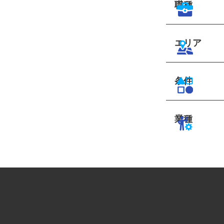
職種
エリア
条件
業種