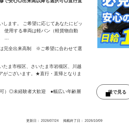
研修で安心◎出来高以降も選択可◎直行直
いします。 ご希望に応じてあなたにピッ
。 使用する車両は軽バン（軽貨物自動
。 …
円もしくは完全出来高制 ※ご希望に合わせて選
さいたま市桜区、さいたま市岩槻区、川越
リアがございます。★直行・直帰となりま
定可）◎未経験者大歓迎 ●幅広い年齢層
後で見