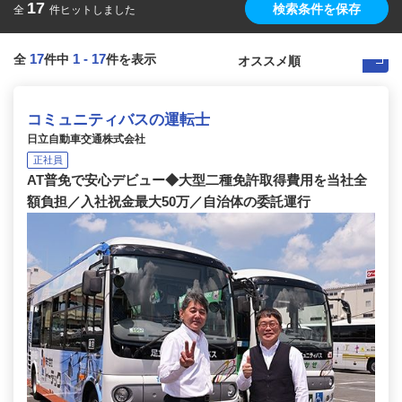
17
検索条件を保存
全
件ヒットしました
17
1
-
17
全
件中
件を表示
コミュニティバスの運転士
日立自動車交通株式会社
正社員
AT普免で安心デビュー◆大型二種免許取得費用を当社全
額負担／入社祝金最大50万／自治体の委託運行