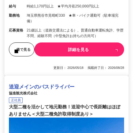
給与
時給1,170円以上 ★平均月収250,000円以上
勤務地
埼玉県熊谷市見晴町330 ★車・バイク通勤可（駐車場完
備）
応募資格
21歳以上（道路交通法による）、普通自動車運転免許、学歴
不問、経験不問（中型免許お持ちの方尚可）
詳細を見る
後で見る
更新日： 2026/05/18 掲載終了日： 2026/08/28
送迎メインのバスドライバー
協進観光株式会社
正社員
大型二種を活かして地元勤務！送迎中心で長距離はほぼ
ありません＜大型二種免許取得制度あり＞