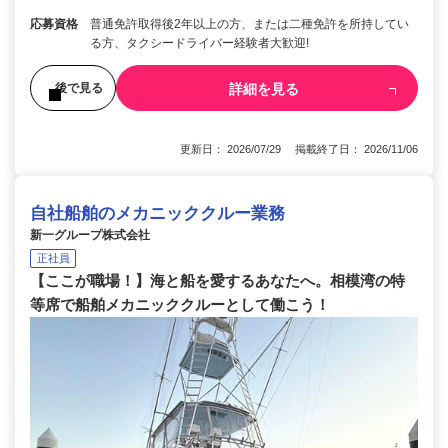
応募資格
普通免許取得後2年以上の方、または二種免許を所持してい
る方、タクシードライバー経験者大歓迎!
詳細を見る
後で見る
更新日： 2026/07/29 掲載終了日： 2026/11/06
自社船舶のメカニッククルー業務
新一グループ株式会社
正社員
【ここが職場！】海と船を愛するあなたへ。相模湾の特
等席で船舶メカニッククルーとして働こう！