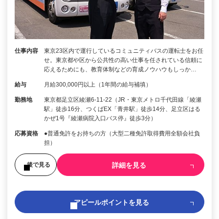
仕事内容
東京23区内で運行しているコミュニティバスの運転士をお任
せ。東京都や区から公共性の高い仕事を任されている信頼に
応えるためにも、教育体制などの育成ノウハウもしっか…
給与
月給300,000円以上（1年間の給与補填）
勤務地
東京都足立区綾瀬6-11-22（JR・東京メトロ千代田線「綾瀬
駅」徒歩16分、つくばEX「青井駅」徒歩14分、足立区はる
かぜ1号『綾瀬病院入口バス停』徒歩3分）
応募資格
●普通免許をお持ちの方（大型二種免許取得費用全額会社負
担）
詳細を見る
後で見る
アピールポイントを見る