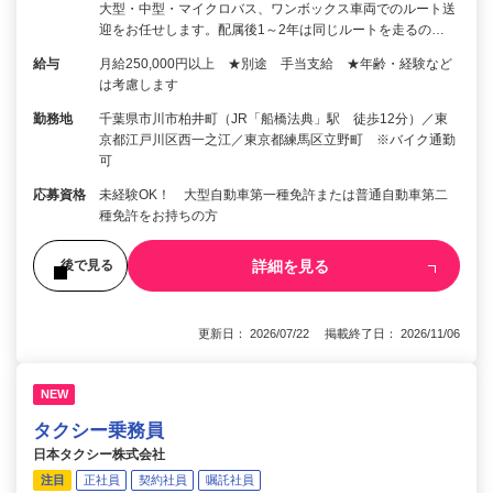
大型・中型・マイクロバス、ワンボックス車両でのルート送
迎をお任せします。配属後1～2年は同じルートを走るの…
給与
月給250,000円以上 ★別途 手当支給 ★年齢・経験など
は考慮します
勤務地
千葉県市川市柏井町（JR「船橋法典」駅 徒歩12分）／東
京都江戸川区西一之江／東京都練馬区立野町 ※バイク通勤
可
応募資格
未経験OK！ 大型自動車第一種免許または普通自動車第二
種免許をお持ちの方
詳細を見る
後で見る
更新日： 2026/07/22 掲載終了日： 2026/11/06
NEW
タクシー乗務員
日本タクシー株式会社
注目
正社員
契約社員
嘱託社員