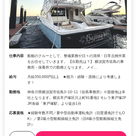
仕事内容
船舶のクルーとして、整備業務や日々の清掃・日常点検作業
をお任せしていきます。 【出勤先は？】 横須賀市佐島の事
務所・保養所での勤務となります。 メイ…
給与
月給350,000円以上 ★能力・経験・資格により考慮しま
す！
勤務地
神奈川県横須賀市佐島3ｰ10ｰ11（佐島事務所）※面接地は本
社となります。横浜市戸塚区川上町91番地1 モレラ東戸塚2F
JR各線「東戸塚駅」より徒歩1分
応募資格
★経験年数不問／要中型自動車運転免許（旧普通免許でもO
K）／要2級小型船舶操縦士免許（旧4級小型船舶操縦士免
許）