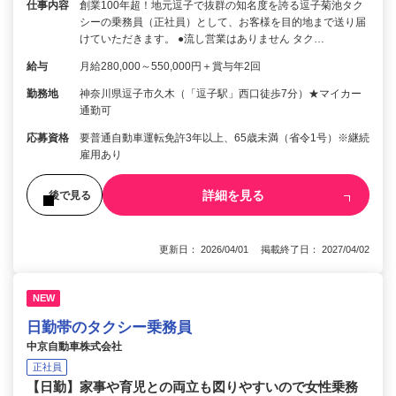
仕事内容
創業100年超！地元逗子で抜群の知名度を誇る逗子菊池タク
シーの乗務員（正社員）として、お客様を目的地まで送り届
けていただきます。 ●流し営業はありません タク…
給与
月給280,000～550,000円＋賞与年2回
勤務地
神奈川県逗子市久木（「逗子駅」西口徒歩7分）★マイカー
通勤可
応募資格
要普通自動車運転免許3年以上、65歳未満（省令1号）※継続
雇用あり
詳細を見る
後で見る
更新日： 2026/04/01 掲載終了日： 2027/04/02
NEW
日勤帯のタクシー乗務員
中京自動車株式会社
正社員
【日勤】家事や育児との両立も図りやすいので女性乗務