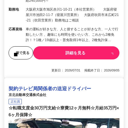
給240,000円～
勤務地
大阪府大阪市旭区赤川1-10-21（本社営業所） 大阪府寝
屋川市池田2-11-7（寝屋川営業所） 大阪府吹田市末広町21
-21（吹田営業所）勤務地はご相談
応募資格
車の運転が好きな方、人と接することが好きな方、一人で行
動したい方 、趣味にも時間を使いたい方、これから2種免
許！？1種／19歳以上・普免取得1年以上、2種免許保…
詳細を見る
後で見る
更新日： 2026/07/31 掲載終了日： 2026/09/05
契約テレビ局関係者の送迎ドライバー
京北自動車交通株式会社
正社員
☆転職支度金30万円支給☆寮費12ヶ月無料☆月給35万円×
6ヶ月保障☆