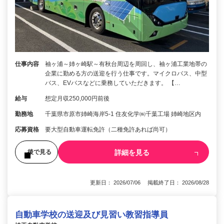
仕事内容
袖ヶ浦～姉ヶ崎駅～有秋台周辺を周回し、袖ヶ浦工業地帯の
企業に勤める方の送迎を行う仕事です。マイクロバス、中型
バス、EVバスなどに乗務していただきます。 【…
給与
想定月収250,000円前後
勤務地
千葉県市原市姉崎海岸5-1 住友化学㈱千葉工場 姉崎地区内
応募資格
要大型自動車運転免許（二種免許あれば尚可）
詳細を見る
後で見る
更新日： 2026/07/06 掲載終了日： 2026/08/28
自動車学校の送迎及び見習い教習指導員