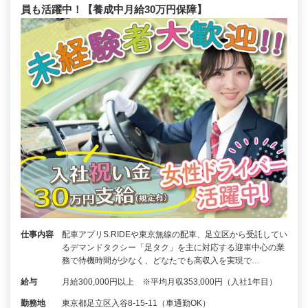
員も活躍中！【養成中月給30万円保障】
仕事内容
配車アプリS.RIDEや東京無線の配車、足立区から受託してい
るデマンドタクシー「足タク」を主に対応する迎車中心の業
務で待機時間が少なく、どなたでも高収入を実現で…
給与
月給300,000円以上 ※平均月収353,000円（入社1年目）
勤務地
東京都足立区入谷8-15-11（車通勤OK）