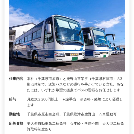
仕事内容
本社（千葉県市原市）と鹿野山営業所（千葉県君津市）の2
拠点体制で、送迎バスなどの運行を手がけている当社。あな
たには、いずれか希望の拠点でバスの運転をお任せします…
給与
月給262,200円以上 ＋諸手当 ※資格・経験により優遇し
ます
勤務地
千葉県市原市白金町、千葉県君津市鹿野山 ☆車通勤可
応募資格
要大型自動車第二種免許 ☆年齢・学歴不問 ☆大型二種免
許取得制度あり