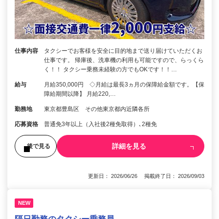
仕事内容
タクシーでお客様を安全に目的地まで送り届けていただくお
仕事です。 帰庫後、洗車機の利用も可能ですので、らっくら
く！！ タクシー乗務未経験の方でもOKです！！…
給与
月給350,000円 ◇月給は最長3ヵ月の保障給金額です。【保
障給期間以降】 月給220,…
勤務地
東京都豊島区 その他東京都内近隣各所
応募資格
普通免3年以上（入社後2種免取得）､2種免
詳細を見る
後で見る
更新日： 2026/06/26 掲載終了日： 2026/09/03
NEW