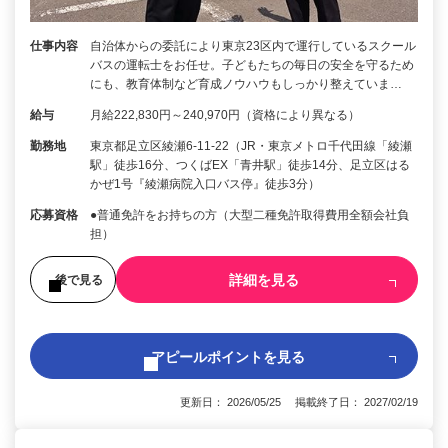
仕事内容
自治体からの委託により東京23区内で運行しているスクール
バスの運転士をお任せ。子どもたちの毎日の安全を守るため
にも、教育体制など育成ノウハウもしっかり整えていま…
給与
月給222,830円～240,970円（資格により異なる）
勤務地
東京都足立区綾瀬6-11-22（JR・東京メトロ千代田線「綾瀬
駅」徒歩16分、つくばEX「青井駅」徒歩14分、足立区はる
かぜ1号『綾瀬病院入口バス停』徒歩3分）
応募資格
●普通免許をお持ちの方（大型二種免許取得費用全額会社負
担）
詳細を見る
後で見る
アピールポイントを見る
更新日： 2026/05/25 掲載終了日： 2027/02/19