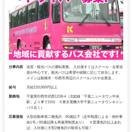
仕事内容
送迎・観光バスの運転業務。 入社後すぐはスクール・企業送
迎が中心です。観光バスは希望や経験に応じて担当します。
メインは船橋市・印西市周辺のスクールバスや企業送…
給与
月給220,000円以上
勤務地
千葉県印西市武西1238-4（北総線「千葉ニュータウン中央
駅」より車で10分 ※東京電機大学千葉ニュータウンキャン
パス近く）
応募資格
大型自動車第二種免許、60歳以下（定年制度による・例外事
由1号／60歳以降も再雇用制度あり） ※普通免許以上あれ
ば、入社後に大型2種免許の取得も可能！