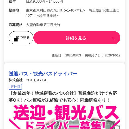
給与
日給9,000円～14,000円
勤務地
東京都東村山市久米川町5-1-40<本社> 埼玉県所沢市上山口
1271-1<埼玉営業所>
応募資格
大型自動車第二種免許
詳細を見る
後で見る
更新日： 2026/08/03 掲載終了日： 2026/10/12
送迎バス・観光バスドライバー
株式会社 コスモスバス
正社員
【創業29年！地域密着のバス会社】普通免許だけでも応
募OK！バス運転が未経験でも安心！同乗研修あり！