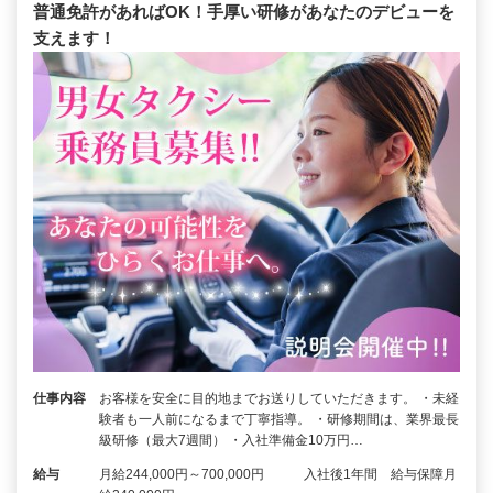
普通免許があればOK！手厚い研修があなたのデビューを
支えます！
仕事内容
お客様を安全に目的地までお送りしていただきます。 ・未経
験者も一人前になるまで丁寧指導。 ・研修期間は、業界最長
級研修（最大7週間） ・入社準備金10万円…
給与
月給244,000円～700,000円 入社後1年間 給与保障月