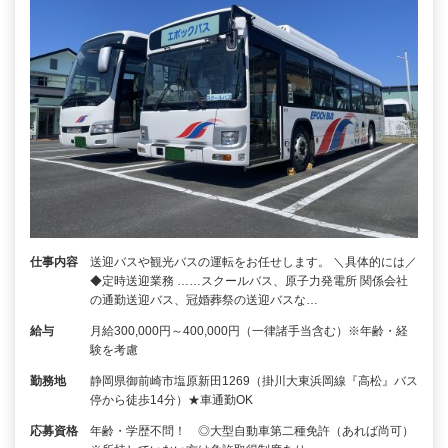
仕事内容
送迎バスや観光バスの運転をお任せします。 ＼具体的には／
◆定時送迎業務 ……スクールバス、原子力発電所 関係会社
の通勤送迎バス、冠婚葬祭の送迎バスな…
給与
月給300,000円～400,000円（一律諸手当含む）※年齢・経
験を考慮
勤務地
静岡県御前崎市塩原新田1269（掛川大東浜岡線『高松』バス
停から徒歩14分）★車通勤OK
応募資格
年齢・学歴不問！ ◎大型自動車第二種免許（あれば尚可）