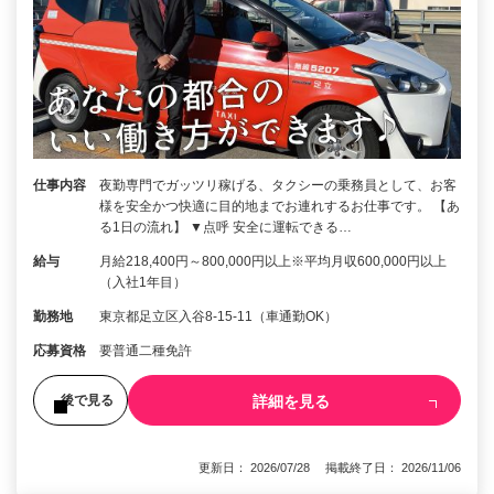
仕事内容
夜勤専門でガッツリ稼げる、タクシーの乗務員として、お客
様を安全かつ快適に目的地までお連れするお仕事です。 【あ
る1日の流れ】 ▼点呼 安全に運転できる…
給与
月給218,400円～800,000円以上※平均月収600,000円以上
（入社1年目）
勤務地
東京都足立区入谷8-15-11（車通勤OK）
応募資格
要普通二種免許
詳細を見る
後で見る
更新日： 2026/07/28 掲載終了日： 2026/11/06