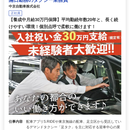
隔日勤務のタクシー乗務員
中京自動車株式会社
正社員
【養成中月給30万円保障】平均勤続年数20年と、長く続
けやすい環境！個別点呼で柔軟に働けます！
仕事内容
配車アプリS.RIDEや東京無線の配車、足立区から受託してい
るデマンドタクシー「足タク」を主に対応する迎車中心の業