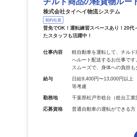
チルド商品の軽貨物ルー
株式会社タイヘイ物流システム
契約社員
普免でOK！運転練習スペースあり！20
たスタッフも活躍中！
仕事内容
軽自動車を運転して、チル
へルート配送するお仕事です
スムーズで、身体への負担
給与
日給9,400円〜13,000円
等考慮
勤務地
千葉県松戸市稔台（稔台工
応募資格
普通自動車の運転ができる方