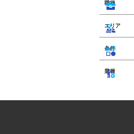
職種
エリア
条件
業種