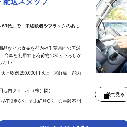
ト配送スタッフ
代～60代まで、未経験者やブランクのあっ
ド商品などの食品を都内や千葉県内の店舗
。 台車を利用する為荷物の積み下ろしが
も少ない…
以上 ★月収例280,000円以上 ※経験・能力
業団地内タイヘイ（株）隣）
後で見
（AT限定OK）☆未経験OK ☆年齢不問