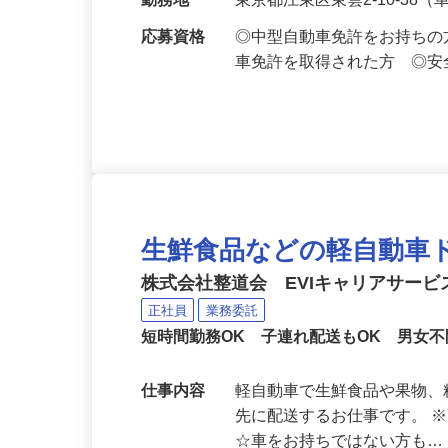
給与
月給330,000～400,000円
勤務地
東京都江東区東雲2-10-38
応募資格
◎中型自動車免許をお持ちの方
車免許を取得された方 ◎
生鮮食品などの軽自動車
株式会社整道会 EVIキャリアサー
正社員
業務委託
短時間勤務OK 子連れ配送もOK 男女
仕事内容
軽自動車で生鮮食品や果物