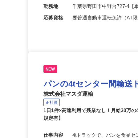
給与
月給302,000円以上（4t）
勤務地
千葉県野田市中野台727-4
応募資格
要普通自動車運転免許（AT
NEW
パンの4tセンター間輸送
株式会社マスダ運輸
正社員
1日1件×高速利用で残業なし！月給30万
規定有】