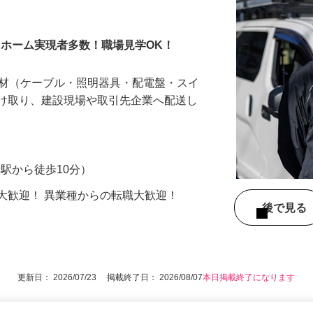
ライバー
マイホーム実現者多数！職場見学OK！
設資材（ケーブル・照明器具・配電盤・スイ
受け取り、建設現場や取引先企業へ配送し
R柏駅から徒歩10分）
大歓迎！ 異業種からの転職大歓迎！
後で見
更新日： 2026/07/23 掲載終了日： 2026/08/07
本日掲載終了になります