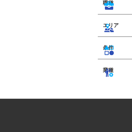
職種
エリア
条件
業種