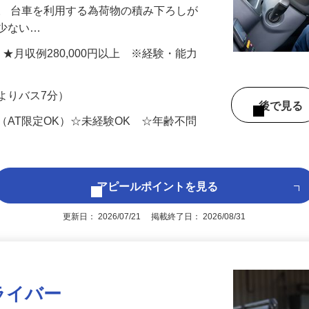
ド商品などの食品を都内や埼玉県内の店舗
。 台車を利用する為荷物の積み下ろしが
も少ない…
以上 ★月収例280,000円以上 ※経験・能力
よりバス7分）
後で見
（AT限定OK）☆未経験OK ☆年齢不問
アピールポイントを見る
更新日： 2026/07/21 掲載終了日： 2026/08/31