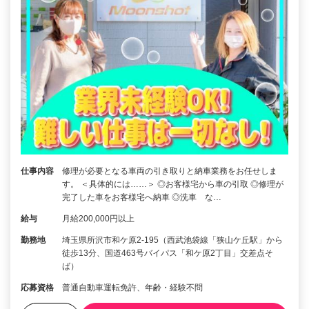
仕事内容
修理が必要となる車両の引き取りと納車業務をお任せしま
す。 ＜具体的には……＞ ◎お客様宅から車の引取 ◎修理が
完了した車をお客様宅へ納車 ◎洗車 な…
給与
月給200,000円以上
勤務地
埼玉県所沢市和ケ原2‐195（西武池袋線「狭山ケ丘駅」から
徒歩13分、国道463号バイパス「和ケ原2丁目」交差点そ
ば）
応募資格
普通自動車運転免許、年齢・経験不問