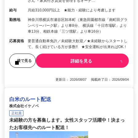
さん ・家具付き賃貸を管理するオーナ…
給与
月給310,000円以上 ★能力・経験により考慮します
勤務地
神奈川県横浜市瀬谷区卸本町（東急田園都市線「南町田グラ
ンベリーパーク駅」より車8分、 横浜線「十日市場駅」より
車13分、相鉄本線「三ツ境駅」より車16分）
応募資格
要普通自動車免許／未経験大歓迎／★未経験からスタートし
て、長く続けている方が多数!! ★安全運転が出来ればOK！
詳細を見る
後で見る
更新日： 2026/08/07 掲載終了日： 2026/09/04
白米のルート配送
株式会社イケノベ
正社員
未経験の方を募集します。女性スタッフ活躍中！決まっ
たお客様先へのルート配送！