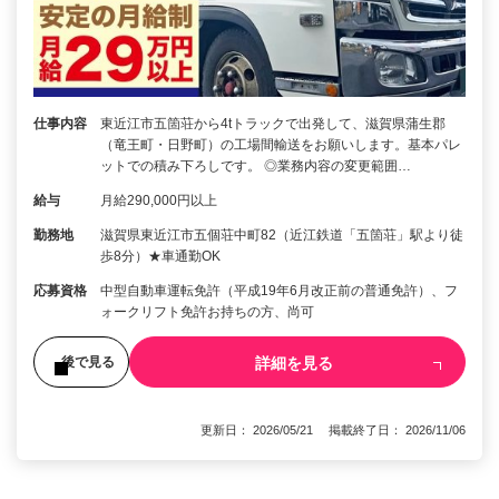
仕事内容
東近江市五箇荘から4tトラックで出発して、滋賀県蒲生郡
（竜王町・日野町）の工場間輸送をお願いします。基本パレ
ットでの積み下ろしです。 ◎業務内容の変更範囲…
給与
月給290,000円以上
勤務地
滋賀県東近江市五個荘中町82（近江鉄道「五箇荘」駅より徒
歩8分）★車通勤OK
応募資格
中型自動車運転免許（平成19年6月改正前の普通免許）、フ
ォークリフト免許お持ちの方、尚可
詳細を見る
後で見る
更新日： 2026/05/21 掲載終了日： 2026/11/06