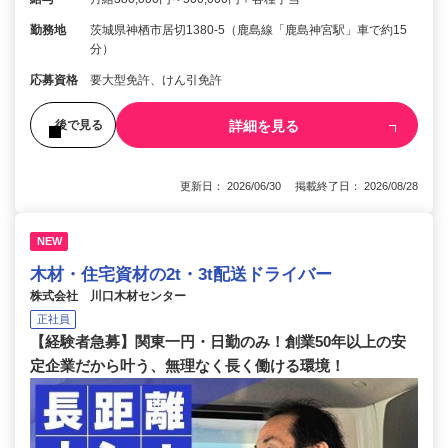
勤務地
茨城県神栖市居切1380-5（鹿島線「鹿島神宮駅」車で約15
分）
応募資格
要大型免許、けん引免許
詳細を見る
後で見る
更新日： 2026/06/30 掲載終了日： 2026/08/28
NEW
木材・住宅資材の2t・3t配送ドライバー
株式会社 川口木材センター
正社員
【経験者急募】関東一円・日勤のみ！創業50年以上の安
定企業だから叶う、無理なく長く働ける環境！