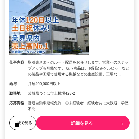
仕事内容
取引先さまへのルート配送をお任せします。営業へのステッ
プアップも可能です。 扱う商品は、お馴染みケルヒャーなど
の製品や工場で使用する機械などの生産設備。工場な…
給与
月給400,000円以上
勤務地
茨城県つくば市上横場428-2
応募資格
普通自動車運転免許 ◎未経験者・経験者共に大歓迎 学歴
不問
詳細を見る
後で見る