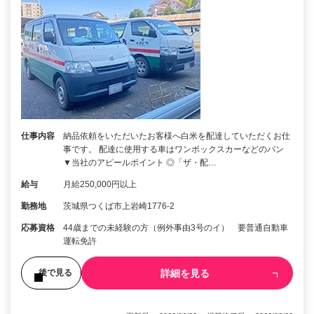
仕事内容
納品依頼をいただいたお客様へ白米を配達していただくお仕
事です。 配達に使用する車はワンボックスカーなどのバン
▼当社のアピールポイント ◎「ザ・配…
給与
月給250,000円以上
勤務地
茨城県つくば市上岩崎1776-2
応募資格
44歳までの未経験の方（例外事由3号のイ） 要普通自動車
運転免許
詳細を見る
後で見る