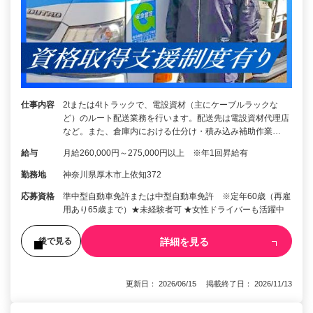
仕事内容
2tまたは4tトラックで、電設資材（主にケーブルラックな
ど）のルート配送業務を行います。配送先は電設資材代理店
など。また、倉庫内における仕分け・積み込み補助作業…
給与
月給260,000円～275,000円以上 ※年1回昇給有
勤務地
神奈川県厚木市上依知372
応募資格
準中型自動車免許または中型自動車免許 ※定年60歳（再雇
用あり65歳まで）★未経験者可 ★女性ドライバーも活躍中
詳細を見る
後で見る
更新日： 2026/06/15 掲載終了日： 2026/11/13