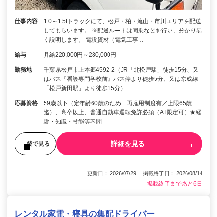
仕事内容
1.0～1.5tトラックにて、松戸・柏・流山・市川エリアを配送
してもらいます。 ※配送ルートは同乗などを行い、分かり易
く説明します。 電設資材（電気工事…
給与
月給220,000円～280,000円
勤務地
千葉県松戸市上本郷4592-2（JR「北松戸駅」徒歩15分、又
はバス『看護専門学校前』バス停より徒歩5分、又は京成線
「松戸新田駅」より徒歩15分）
応募資格
59歳以下（定年齢60歳のため：再雇用制度有／上限65歳
迄）、高卒以上、普通自動車運転免許必須（AT限定可）★経
験・知識・技能等不問
詳細を見る
後で見る
更新日： 2026/07/29 掲載終了日： 2026/08/14
掲載終了まであと6日
レンタル家電・寝具の集配ドライバー