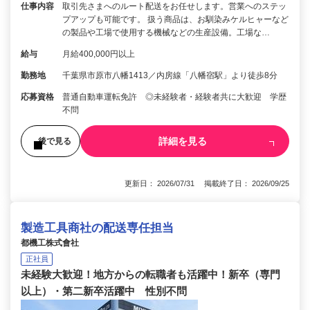
仕事内容
取引先さまへのルート配送をお任せします。営業へのステッ
プアップも可能です。 扱う商品は、お馴染みケルヒャーなど
の製品や工場で使用する機械などの生産設備。工場な…
給与
月給400,000円以上
勤務地
千葉県市原市八幡1413／内房線「八幡宿駅」より徒歩8分
応募資格
普通自動車運転免許 ◎未経験者・経験者共に大歓迎 学歴
不問
詳細を見る
後で見る
更新日： 2026/07/31 掲載終了日： 2026/09/25
製造工具商社の配送専任担当
都機工株式會社
正社員
未経験大歓迎！地方からの転職者も活躍中！新卒（専門
以上）・第二新卒活躍中 性別不問