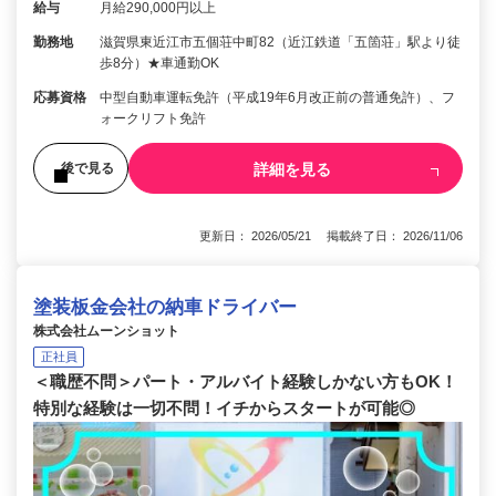
給与
月給290,000円以上
勤務地
滋賀県東近江市五個荘中町82（近江鉄道「五箇荘」駅より徒
歩8分）★車通勤OK
応募資格
中型自動車運転免許（平成19年6月改正前の普通免許）、フ
ォークリフト免許
詳細を見る
後で見る
更新日： 2026/05/21 掲載終了日： 2026/11/06
塗装板金会社の納車ドライバー
株式会社ムーンショット
正社員
＜職歴不問＞パート・アルバイト経験しかない方もOK！
特別な経験は一切不問！イチからスタートが可能◎