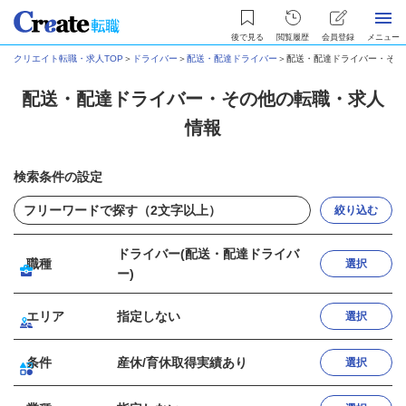
後で見る
閲覧履歴
会員登録
メニュー
クリエイト転職・求人TOP
＞
ドライバー
＞
配送・配達ドライバー
＞
配送・配達ドライバー・その
配送・配達ドライバー・その他の転職・求人
情報
検索条件の設定
絞り込む
ドライバー(配送・配達ドライバ
職種
選択
ー)
エリア
指定しない
選択
条件
産休/育休取得実績あり
選択