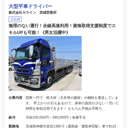
大型平車ドライバー
株式会社 Kライン 茨城営業所
正社員
無理のない運行！全線高速利用！資格取得支援制度でス
キルUPも可能！《男女活躍中》
仕事内容
関東一円で、軽天材（天井用の建材）や鋼材を運送していま
す。 早上がりの日もあるので、身体の負担が少ない！空いた
時間を有効活用できます！ もちろん手積み手降ろ…
給与
月給330,000円～380,000円＋各種手当
勤務地
茨城県神栖市居切1380-5（鹿島線「鹿島神宮駅」車で約15