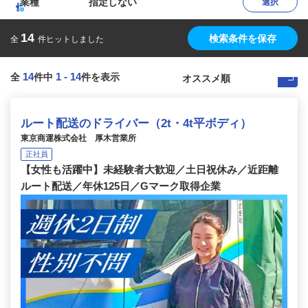
業種
指定しない
選択
14
検索条件を保存
全
件ヒットしました
14
1
-
14
全
件中
件を表示
ルート配送のドライバー（2t・4t平ボディ）
東京商運株式会社 厚木営業所
正社員
【女性も活躍中】未経験者大歓迎／土日祝休み／近距離
ルート配送／年休125日／Gマーク取得企業