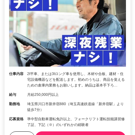
仕事内容
2t平車、または3tロング車を使用し、木材や合板、建材・住
宅設備機器などを配送します。初めのうちは、商品を覚える
ための倉庫内業務もお願いします。納品は基本手下ろ…
給与
月給250,000円以上
勤務地
埼玉県川口市新井宿880（埼玉高速鉄道線「新井宿駅」より
徒歩7分）
応募資格
準中型自動車運転免許以上、フォークリフト運転技能講習修
了証、下記（※）のいずれかの経験者