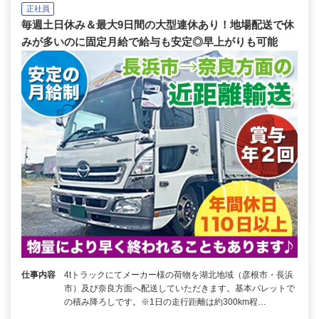
正社員
毎週土日休み＆最大9日間の大型連休あり！地場配送で休
みが多いのに固定月給で給与も安定◎早上がりも可能
仕事内容
4tトラックにてメーカー様の荷物を湖北地域（彦根市・長浜
市）及び奈良方面へ配送していただきます。基本パレットで
の積み降ろしです。※1日の走行距離は約300km程…