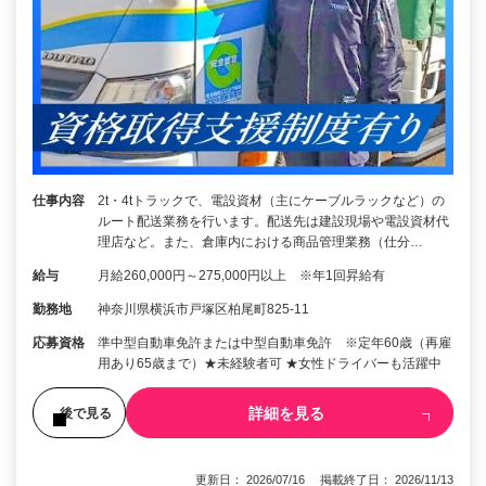
仕事内容
2t・4tトラックで、電設資材（主にケーブルラックなど）の
ルート配送業務を行います。配送先は建設現場や電設資材代
理店など。また、倉庫内における商品管理業務（仕分…
給与
月給260,000円～275,000円以上 ※年1回昇給有
勤務地
神奈川県横浜市戸塚区柏尾町825-11
応募資格
準中型自動車免許または中型自動車免許 ※定年60歳（再雇
用あり65歳まで）★未経験者可 ★女性ドライバーも活躍中
詳細を見る
後で見る
更新日： 2026/07/16 掲載終了日： 2026/11/13