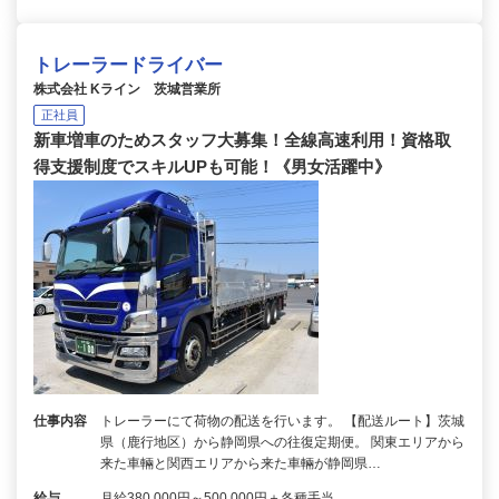
トレーラードライバー
株式会社 Kライン 茨城営業所
正社員
新車増車のためスタッフ大募集！全線高速利用！資格取
得支援制度でスキルUPも可能！《男女活躍中》
仕事内容
トレーラーにて荷物の配送を行います。 【配送ルート】茨城
県（鹿行地区）から静岡県への往復定期便。 関東エリアから
来た車輛と関西エリアから来た車輛が静岡県…
給与
月給380,000円～500,000円＋各種手当