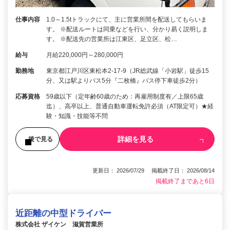
仕事内容
1.0～1.5tトラックにて、主に営業所間を配送してもらいま
す。 ※配送ルートは同乗などを行い、分かり易く説明しま
す。 ※配送先の営業所は江東区、足立区、松…
給与
月給220,000円～280,000円
勤務地
東京都江戸川区東松本2-17-9（JR総武線「小岩駅」徒歩15
分、又は駅よりバス5分『二枚橋』バス停下車徒歩2分）
応募資格
59歳以下（定年齢60歳のため：再雇用制度有／上限65歳
迄）、高卒以上、普通自動車運転免許必須（AT限定可）★経
験・知識・技能等不問
詳細を見る
後で見る
更新日： 2026/07/29 掲載終了日： 2026/08/14
掲載終了まであと6日
近距離の中型ドライバー
株式会社 ザイケン 滋賀営業所