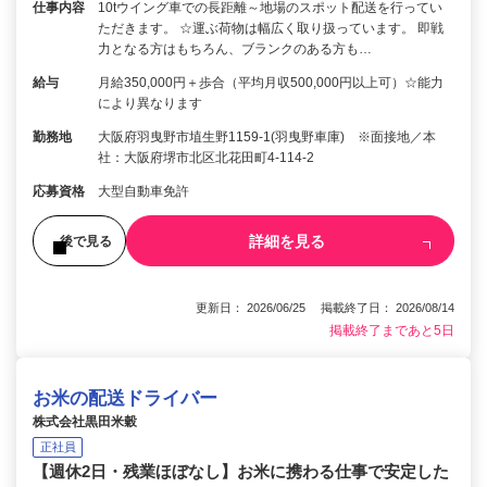
仕事内容
10tウイング車での長距離～地場のスポット配送を行ってい
ただきます。 ☆運ぶ荷物は幅広く取り扱っています。 即戦
力となる方はもちろん、ブランクのある方も…
給与
月給350,000円＋歩合（平均月収500,000円以上可）☆能力
により異なります
勤務地
大阪府羽曳野市埴生野1159-1(羽曳野車庫) ※面接地／本
社：大阪府堺市北区北花田町4-114-2
応募資格
大型自動車免許
詳細を見る
後で見る
更新日： 2026/06/25 掲載終了日： 2026/08/14
掲載終了まであと5日
お米の配送ドライバー
株式会社黒田米穀
正社員
【週休2日・残業ほぼなし】お米に携わる仕事で安定した