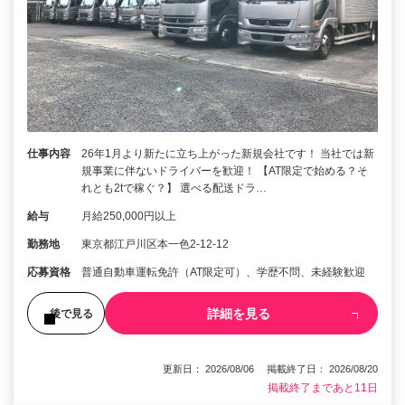
仕事内容
26年1月より新たに立ち上がった新規会社です！ 当社では新
規事業に伴ないドライバーを歓迎！ 【AT限定で始める？そ
れとも2tで稼ぐ？】 選べる配送ドラ…
給与
月給250,000円以上
勤務地
東京都江戸川区本一色2-12-12
応募資格
普通自動車運転免許（AT限定可）、学歴不問、未経験歓迎
詳細を見る
後で見る
更新日： 2026/08/06 掲載終了日： 2026/08/20
掲載終了まであと11日