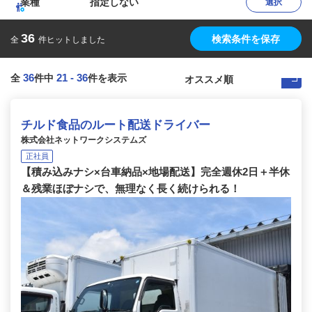
業種
指定しない
選択
36
検索条件を保存
全
件ヒットしました
36
21
-
36
全
件中
件を表示
チルド食品のルート配送ドライバー
株式会社ネットワークシステムズ
正社員
【積み込みナシ×台車納品×地場配送】完全週休2日＋半休
＆残業ほぼナシで、無理なく長く続けられる！