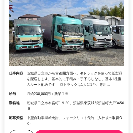
仕事内容
茨城県日立市から首都圏方面へ、4tトラックを使って紙製品
を配送します。基本的に手積み・手下ろしなし、基本1往復
のルート配送です！ ◎トラックは1人に1台、専用…
給与
月給230,000円＋残業手当
勤務地
茨城県日立市本宮町1-9-20、茨城県東茨城郡茨城町大戸3456
-6
応募資格
中型自動車運転免許、フォークリフト免許（入社後の取得O
K）