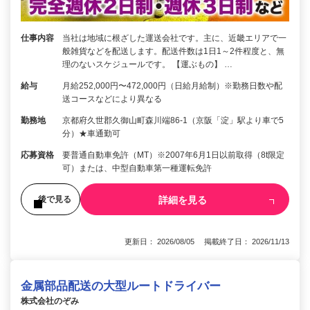
仕事内容
当社は地域に根ざした運送会社です。主に、近畿エリアで一
般雑貨などを配送します。配送件数は1日1～2件程度と、無
理のないスケジュールです。 【運ぶもの】 …
給与
月給252,000円〜472,000円（日給月給制）※勤務日数や配
送コースなどにより異なる
勤務地
京都府久世郡久御山町森川端86-1（京阪「淀」駅より車で5
分）★車通勤可
応募資格
要普通自動車免許（MT）※2007年6月1日以前取得（8t限定
可）または、中型自動車第一種運転免許
詳細を見る
後で見る
更新日： 2026/08/05 掲載終了日： 2026/11/13
金属部品配送の大型ルートドライバー
株式会社のぞみ