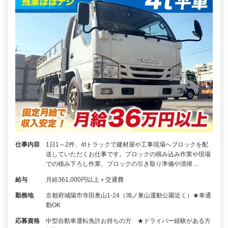
仕事内容
1日1～2件、4tトラックで建材屋や工事現場へブロックを配
送していただくお仕事です。ブロックの積み込み作業や現場
での積み下ろし作業、ブロックの引き取り準備や清掃…
給与
月給361,000円以上＋交通費
勤務地
京都府城陽市寺田奥山1-24（鴻ノ巣山運動公園近く）★車通
勤OK
応募資格
中型自動車運転免許お持ちの方 ★ドライバー経験がある方