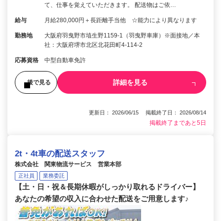
て、仕事を覚えていただきます。 配送物はご依…
給与
月給280,000円＋長距離手当他 ☆能力により異なります
勤務地
大阪府羽曳野市埴生野1159-1（羽曳野車庫）※面接地／本
社：大阪府堺市北区北花田町4-114-2
応募資格
中型自動車免許
詳細を見る
後で見る
更新日： 2026/06/15 掲載終了日： 2026/08/14
掲載終了まであと5日
2t・4t車の配送スタッフ
株式会社 関東物流サービス 営業本部
正社員
業務委託
【土・日・祝＆長期休暇がしっかり取れるドライバー】
あなたの希望の収入に合わせた配送をご用意します♪