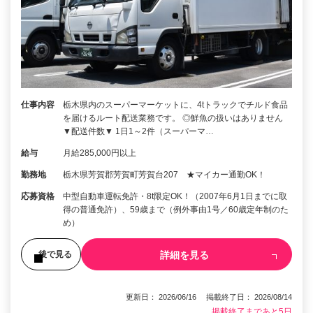
仕事内容
栃木県内のスーパーマーケットに、4tトラックでチルド食品
を届けるルート配送業務です。 ◎鮮魚の扱いはありません
▼配送件数▼ 1日1～2件（スーパーマ…
給与
月給285,000円以上
勤務地
栃木県芳賀郡芳賀町芳賀台207 ★マイカー通勤OK！
応募資格
中型自動車運転免許・8t限定OK！（2007年6月1日までに取
得の普通免許）、59歳まで（例外事由1号／60歳定年制のた
め）
詳細を見る
後で見る
更新日： 2026/06/16 掲載終了日： 2026/08/14
掲載終了まであと5日