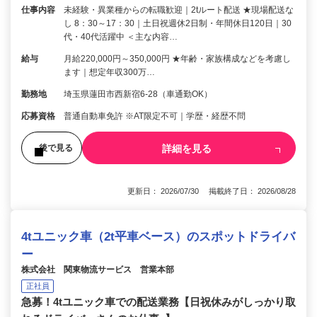
仕事内容
未経験・異業種からの転職歓迎｜2tルート配送 ★現場配送な
し 8：30～17：30｜土日祝週休2日制・年間休日120日｜30
代・40代活躍中 ＜主な内容…
給与
月給220,000円～350,000円 ★年齢・家族構成などを考慮し
ます｜想定年収300万…
勤務地
埼玉県蓮田市西新宿6-28（車通勤OK）
応募資格
普通自動車免許 ※AT限定不可｜学歴・経歴不問
詳細を見る
後で見る
更新日： 2026/07/30 掲載終了日： 2026/08/28
4tユニック車（2t平車ベース）のスポットドライバ
ー
株式会社 関東物流サービス 営業本部
正社員
急募！4tユニック車での配送業務【日祝休みがしっかり取