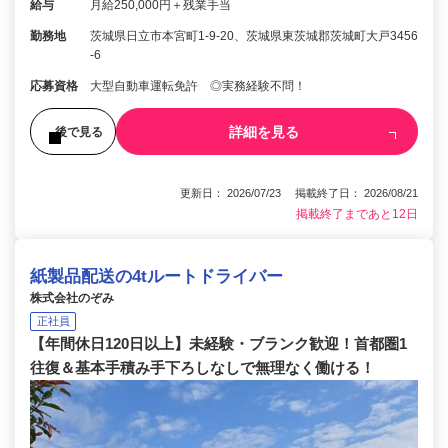
給与
月給250,000円＋残業手当
勤務地
茨城県日立市本宮町1-9-20、茨城県東茨城郡茨城町大戸3456
-6
応募資格
大型自動車運転免許 ◎実務経験不問！
詳細を見る
後で見る
更新日： 2026/07/23 掲載終了日： 2026/08/21
掲載終了まであと12日
紙製品配送の4tルートドライバー
株式会社のぞみ
正社員
【年間休日120日以上】未経験・ブランク歓迎！首都圏1
往復＆基本手積み手下ろしなしで無理なく働ける！