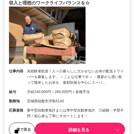
収入と理想のワークライフバランスを☆
仕事内容
未経験者歓迎！人々の暮らしに欠かせないお米の配送ドライ
バーを募集します。 ＜こんな仕事です＞ ・農家から買い取
って精米したお米を、食材卸屋を中心にスーパ…
給与
月給240,000円～260,000円＋各種手当
勤務地
茨城県稲敷市浮島6140
応募資格
要中型自動車免許または準中型自動車免許 ◎経験・学歴不
問！初心者も丁寧にサポートします！
詳細を見る
後で見る