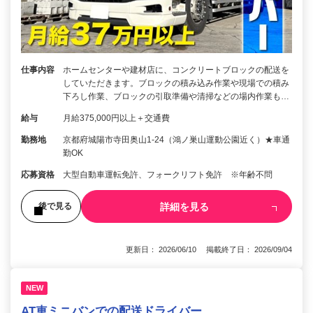
仕事内容
ホームセンターや建材店に、コンクリートブロックの配送を
していただきます。ブロックの積み込み作業や現場での積み
下ろし作業、ブロックの引取準備や清掃などの場内作業も…
給与
月給375,000円以上＋交通費
勤務地
京都府城陽市寺田奥山1-24（鴻ノ巣山運動公園近く）★車通
勤OK
応募資格
大型自動車運転免許、フォークリフト免許 ※年齢不問
詳細を見る
後で見る
更新日： 2026/06/10 掲載終了日： 2026/09/04
NEW
AT車ミニバンでの配送ドライバー