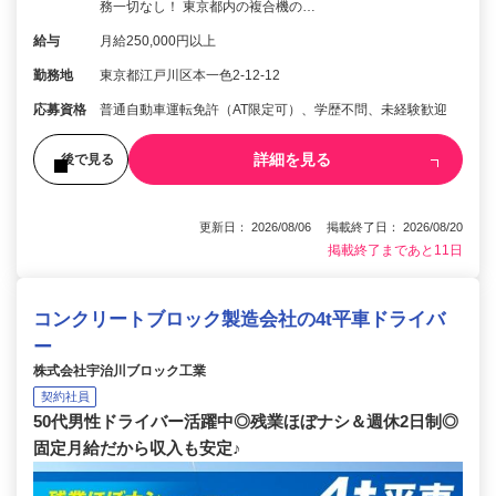
務一切なし！ 東京都内の複合機の…
給与
月給250,000円以上
勤務地
東京都江戸川区本一色2-12-12
応募資格
普通自動車運転免許（AT限定可）、学歴不問、未経験歓迎
詳細を見る
後で見る
更新日： 2026/08/06 掲載終了日： 2026/08/20
掲載終了まであと11日
コンクリートブロック製造会社の4t平車ドライバ
ー
株式会社宇治川ブロック工業
契約社員
50代男性ドライバー活躍中◎残業ほぼナシ＆週休2日制◎
固定月給だから収入も安定♪