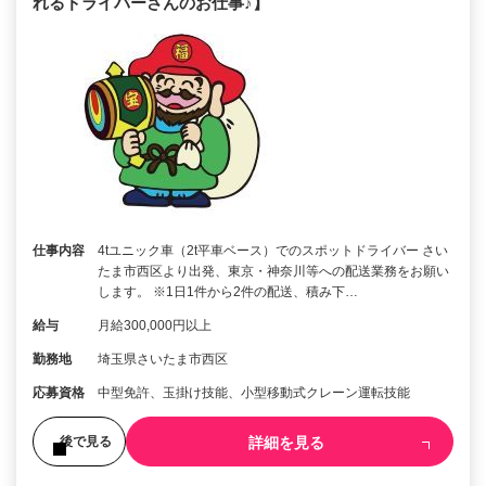
れるドライバーさんのお仕事♪】
仕事内容
4tユニック車（2t平車ベース）でのスポットドライバー さい
たま市西区より出発、東京・神奈川等への配送業務をお願い
します。 ※1日1件から2件の配送、積み下…
給与
月給300,000円以上
勤務地
埼玉県さいたま市西区
応募資格
中型免許、玉掛け技能、小型移動式クレーン運転技能
詳細を見る
後で見る