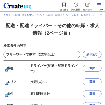
後で見る
閲覧履歴
会員登録
メニュー
クリエイト転職・求人TOP
＞
ドライバー
＞
配送・配達ドライバー
＞
配送・配達ドライバー・その
配送・配達ドライバー・その他の転職・求人
情報（2ページ目）
検索条件の設定
絞り込む
ドライバー(配送・配達ドライバ
職種
選択
ー)
エリア
指定しない
選択
条件
原則定時退社
選択