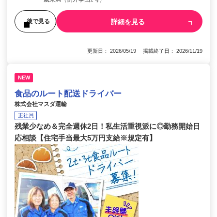
詳細を見る
後で見る
更新日： 2026/05/19 掲載終了日： 2026/11/19
NEW
食品のルート配送ドライバー
株式会社マスダ運輸
正社員
残業少なめ＆完全週休2日！私生活重視派に◎勤務開始日
応相談【住宅手当最大5万円支給※規定有】