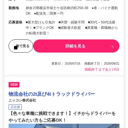
勤務地
神奈川県横浜市保土ケ谷区峰沢町258-38 ●車・バイク通勤
OK ●配送先：関東一円
応募資格
■要大型けん引免許 ■学歴・経験不問 ■30代～50代活躍
中！ ■ブランクOK ■経験者大歓迎 ■異業種・異職種から
の転職大歓迎！
詳細を見る
後で見る
更新日： 2026/07/16 掲載終了日： 2026/08/21
掲載終了まであと14日
NEW
物流会社の2t及び4tトラックドライバー
ニッコン株式会社
正社員
【色々な車種に挑戦できます！】イチからドライバーを
やってみたい方もご応募OK！