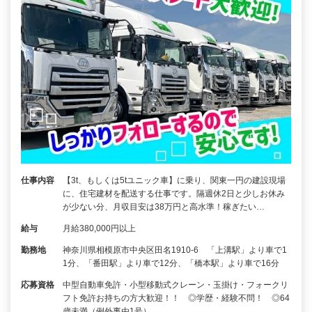
仕事内容
【3t、もしくは5tユニック車】に乗り、関東一円の建設現場
に、住宅建材を配送する仕事です。隔週休2日と少しお休み
が少ない分、月収目安は38万円と高水準！稼ぎたい…
給与
月給380,000円以上
勤務地
神奈川県相模原市中央区田名1910-6 「上溝駅」より車で1
1分、「番田駅」より車で12分、「橋本駅」より車で16分
応募資格
中型自動車免許・小型移動式クレーン・玉掛け・フォークリ
フト免許お持ちの方大歓迎！！ ◎学歴・経験不問！ ◎64
歳未満（例外事由1号）