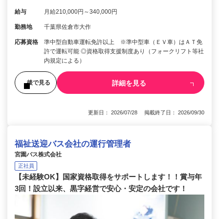
給与
月給210,000円～340,000円
勤務地
千葉県佐倉市大作
応募資格
準中型自動車運転免許以上 ※準中型車（ＥＶ車）はＡＴ免
許で運転可能 ◎資格取得支援制度あり（フォークリフト等社
内規定による）
詳細を見る
後で見る
更新日： 2026/07/28 掲載終了日： 2026/09/30
福祉送迎バス会社の運行管理者
宮園バス株式会社
正社員
【未経験OK】国家資格取得をサポートします！！賞与年
3回！設立以来、黒字経営で安心・安定の会社です！