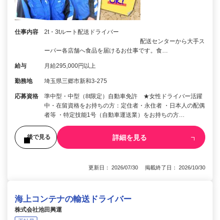
仕事内容
2t・3tルート配送ドライバー
配送センターから大手ス
ーパー各店舗へ食品を届けるお仕事です。食…
給与
月給295,000円以上
勤務地
埼玉県三郷市新和3-275
応募資格
準中型・中型（8t限定）自動車免許 ★女性ドライバー活躍
中・在留資格をお持ちの方：定住者・永住者 ・日本人の配偶
者等 ・特定技能1号（自動車運送業）をお持ちの方…
詳細を見る
後で見る
更新日： 2026/07/30 掲載終了日： 2026/10/30
海上コンテナの輸送ドライバー
株式会社池田興運