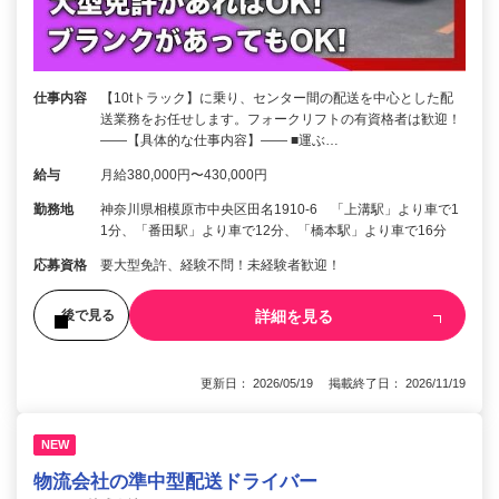
仕事内容
【10tトラック】に乗り、センター間の配送を中心とした配
送業務をお任せします。フォークリフトの有資格者は歓迎！
――【具体的な仕事内容】―― ■運ぶ…
給与
月給380,000円〜430,000円
勤務地
神奈川県相模原市中央区田名1910-6 「上溝駅」より車で1
1分、「番田駅」より車で12分、「橋本駅」より車で16分
応募資格
要大型免許、経験不問！未経験者歓迎！
詳細を見る
後で見る
更新日： 2026/05/19 掲載終了日： 2026/11/19
NEW
物流会社の準中型配送ドライバー