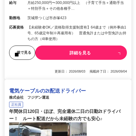
給与
月給250,000円〜300,000円以上 （子育て手当＋通勤手当
＋特別手当＋その他各種手…
勤務地
茨城県つくば市赤塚423
応募資格
【未経験者OK／資格取得支援制度有】64歳まで（例外事由1
号、65歳定年制※再雇用有） 普通免許または中型免許お持
ちの方（4t車使用）
詳細を見る
後で見る
更新日： 2026/08/03 掲載終了日： 2026/09/04
電気ケーブルの2t配送ドライバー
株式会社 フジデン運送
正社員
年間休日120日・ほぼ、完全週休二日の日勤2tドライバ
ー！ ルート配送だから未経験の方でも安心♪