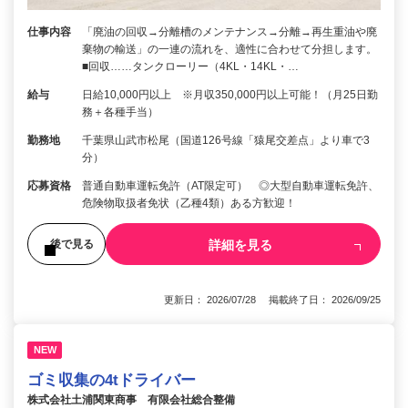
仕事内容
「廃油の回収→分離槽のメンテナンス→分離→再生重油や廃
棄物の輸送」の一連の流れを、適性に合わせて分担します。
■回収……タンクローリー（4KL・14KL・…
給与
日給10,000円以上 ※月収350,000円以上可能！（月25日勤
務＋各種手当）
勤務地
千葉県山武市松尾（国道126号線「猿尾交差点」より車で3
分）
応募資格
普通自動車運転免許（AT限定可） ◎大型自動車運転免許、
危険物取扱者免状（乙種4類）ある方歓迎！
詳細を見る
後で見る
更新日： 2026/07/28 掲載終了日： 2026/09/25
NEW
ゴミ収集の4tドライバー
株式会社土浦関東商事 有限会社総合整備