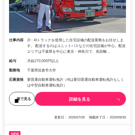
仕事内容
2t・4tトラックを使用した住宅設備の配送業務をお任せしま
す。 配送するのはユニットバスなどの住宅設備が中心。配送
エリアは千葉県を中心に東京・神奈川で、長距離…
給与
月給270,000円以上
勤務地
千葉県佐倉市大作
応募資格
要普通自動車運転免許（4tは要旧普通自動車運転免許もしく
は中型自動車運転免許）
詳細を見る
後で見る
更新日： 2026/07/28 掲載終了日： 2026/09/30
NEW