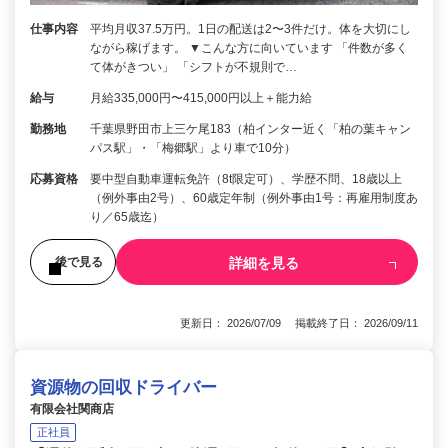
仕事内容
平均月収37.5万円。1日の配送は2〜3件だけ。体を大切にし
ながら稼げます。 ▼こんな方に向いています 「件数が多く
て体がきつい」 「シフトが不規則で…
給与
月給335,000円〜415,000円以上＋能力給
勤務地
千葉県野田市上三ケ尾183（柏インター近く「柏の葉キャン
パス駅」・「梅郷駅」より車で10分）
応募資格
要中型自動車運転免許（8t限定可）、学歴不問、18歳以上
（例外事由2号）、60歳定年制（例外事由1号：再雇用制度あ
り／65歳迄）
詳細を見る
後で見る
更新日： 2026/07/09 掲載終了日： 2026/09/11
資源物の回収ドライバー
有限会社関商店
正社員