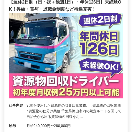
【週休2日制（日・祝＋他週1日）・年休126日】未経験O
K！昇給・賞与・退職金制度など待遇充実！
仕事内容
3t車を使用した資源物の収集回収業務。 ○資源物の回収業務
○資源物の仕分け業務 千葉県流山市内の規定ルートを回って
自治会から出る資源物の回収をお…
給与
月給240,000円〜280,000円