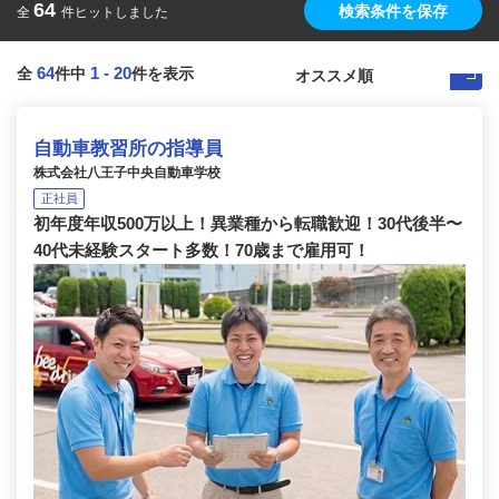
64
検索条件を保存
全
件ヒットしました
64
1
-
20
全
件中
件を表示
自動車教習所の指導員
株式会社八王子中央自動車学校
正社員
初年度年収500万以上！異業種から転職歓迎！30代後半〜
40代未経験スタート多数！70歳まで雇用可！