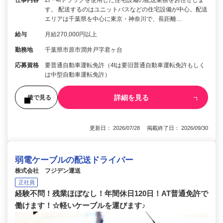
仕事内容
2t・4tトラックを使用した住宅設備の配送業務をお任せしま
す。 配送するのはユニットバスなどの住宅設備が中心。配送
エリアは千葉県を中心に東京・神奈川で、長距離…
給与
月給270,000円以上
勤務地
千葉県市原市潤井戸字君ヶ台
応募資格
要普通自動車運転免許（4tは要旧普通自動車運転免許もしく
は中型自動車運転免許）
詳細を見る
後で見る
更新日： 2026/07/28 掲載終了日： 2026/09/30
弱電ケーブルの配送ドライバー
株式会社 フジデン運送
正社員
経験不問！残業ほぼなし！年間休日120日！AT普通免許で
働けます！☆軽いケーブルを運びます♪