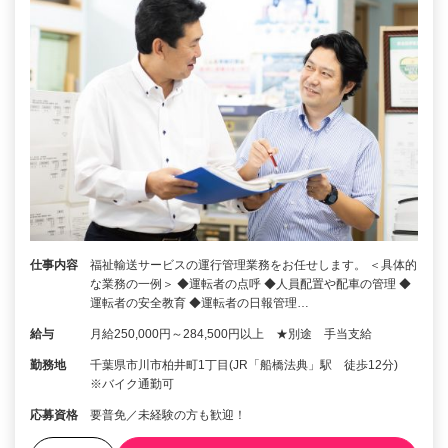
仕事内容
福祉輸送サービスの運行管理業務をお任せします。 ＜具体的
な業務の一例＞ ◆運転者の点呼 ◆人員配置や配車の管理 ◆
運転者の安全教育 ◆運転者の日報管理…
給与
月給250,000円～284,500円以上 ★別途 手当支給
勤務地
千葉県市川市柏井町1丁目(JR「船橋法典」駅 徒歩12分)
※バイク通勤可
応募資格
要普免／未経験の方も歓迎！