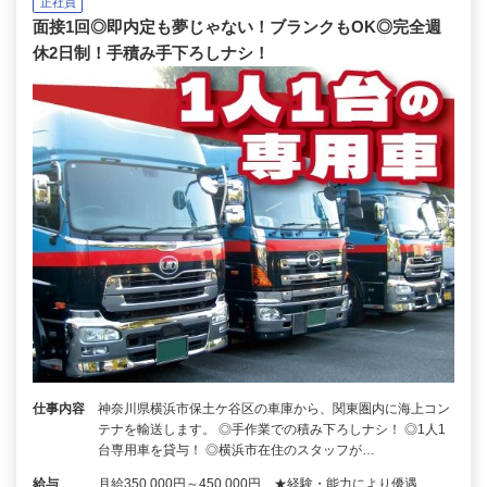
正社員
面接1回◎即内定も夢じゃない！ブランクもOK◎完全週
休2日制！手積み手下ろしナシ！
仕事内容
神奈川県横浜市保土ケ谷区の車庫から、関東圏内に海上コン
テナを輸送します。 ◎手作業での積み下ろしナシ！ ◎1人1
台専用車を貸与！ ◎横浜市在住のスタッフが…
給与
月給350,000円～450,000円 ★経験・能力により優遇