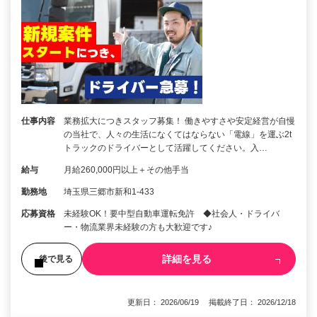
仕事内容
業務拡大につきスタッフ募集！ 働きやすさや安定経営が自慢
の当社で、人々の生活になくてはならない「電線」を運ぶ2t
トラックのドライバーとして活躍してください。入…
給与
月給260,000円以上＋その他手当
勤務地
埼玉県三郷市新和1‐433
応募資格
未経験OK！要中型自動車運転免許 ◆社会人・ドライバ
ー・物流業界未経験の方も大歓迎です♪
詳細を見る
後で見る
更新日： 2026/06/19 掲載終了日： 2026/12/18