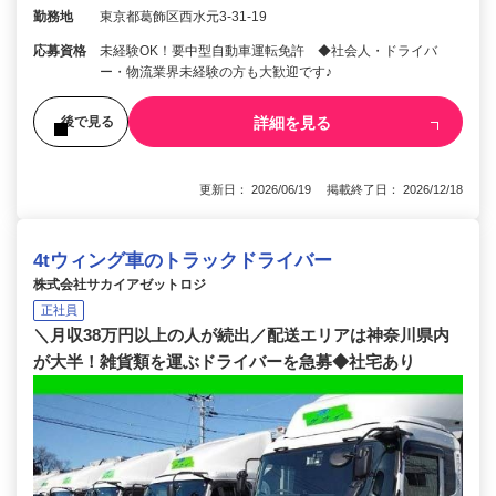
勤務地
東京都葛飾区西水元3‐31‐19
応募資格
未経験OK！要中型自動車運転免許 ◆社会人・ドライバ
ー・物流業界未経験の方も大歓迎です♪
詳細を見る
後で見る
更新日： 2026/06/19 掲載終了日： 2026/12/18
4tウィング車のトラックドライバー
株式会社サカイアゼットロジ
正社員
＼月収38万円以上の人が続出／配送エリアは神奈川県内
が大半！雑貨類を運ぶドライバーを急募◆社宅あり