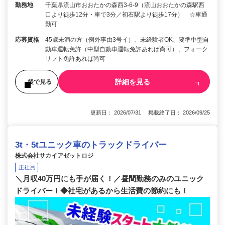
勤務地
千葉県流山市おおたかの森西3-6-9（流山おおたかの森駅西
口より徒歩12分・車で3分／初石駅より徒歩17分） ☆車通
勤可
応募資格
45歳未満の方（例外事由3号イ）、未経験者OK、要準中型自
動車運転免許（中型自動車運転免許あれば尚可）、フォーク
リフト免許あれば尚可
詳細を見る
後で見る
更新日： 2026/07/31 掲載終了日： 2026/09/25
3t・5tユニック車のトラックドライバー
株式会社サカイアゼットロジ
正社員
＼月収40万円にも手が届く！／昼間勤務のみのユニック
ドライバー！◆社宅があるから生活費の節約にも！