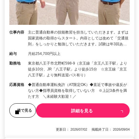
仕事内容
主に普通自動車の技能教習を担当していただきます。まずは
国家資格の取得からスタート。内容としては改めて「交通規
則」をしっかりと勉強していただきます。試験は年3回あ…
給与
月給254,700円以上
勤務地
東京都八王子市北野町598-9（京王線「京王八王子駅」より
徒歩10分、JR「八王子駅」より徒歩15分 ☆京王線「京王
八王子駅」より無料送迎バス有り）
応募資格
◆普通自動車運転免許（AT限定OK）◆直近で事故や違反が
ない方◆指導員資格を取得していない方 ※上記3条件を満
たす方 ＼未経験大歓迎！／
詳細を見る
後で見る
更新日： 2026/07/02 掲載終了日： 2026/09/04