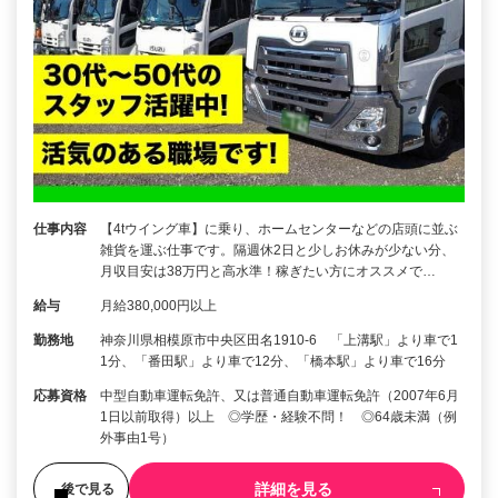
仕事内容
【4tウイング車】に乗り、ホームセンターなどの店頭に並ぶ
雑貨を運ぶ仕事です。隔週休2日と少しお休みが少ない分、
月収目安は38万円と高水準！稼ぎたい方にオススメで…
給与
月給380,000円以上
勤務地
神奈川県相模原市中央区田名1910-6 「上溝駅」より車で1
1分、「番田駅」より車で12分、「橋本駅」より車で16分
応募資格
中型自動車運転免許、又は普通自動車運転免許（2007年6月
1日以前取得）以上 ◎学歴・経験不問！ ◎64歳未満（例
外事由1号）
詳細を見る
後で見る