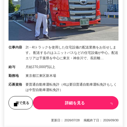
仕事内容
2t・4tトラックを使用した住宅設備の配送業務をお任せしま
す。 配送するのはユニットバスなどの住宅設備が中心。配送
エリアは千葉県を中心に東京・神奈川で、長距離…
給与
月給270,000円以上
勤務地
東京都江東区新木場
応募資格
要普通自動車運転免許（4tは要旧普通自動車運転免許もしく
は中型自動車運転免許）
詳細を見る
後で見る
更新日： 2026/07/28 掲載終了日： 2026/09/30