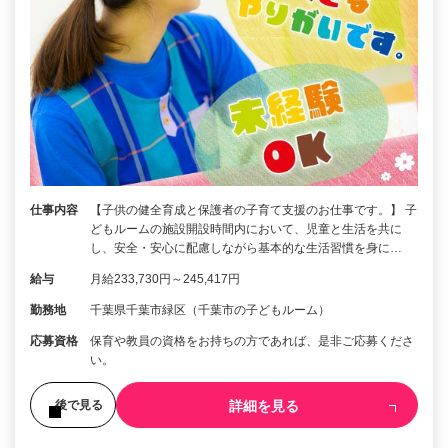
仕事内容
【子供の健全育成と保護者の子育て支援のお仕事です。】 子
どもルームの施設開設時間内において、児童と生活を共に
し、安全・安心に配慮しながら基本的な生活習慣を身に…
給与
月給233,730円～245,417円
勤務地
千葉県千葉市緑区（千葉市の子どもルーム）
応募資格
保育や教員の資格をお持ちの方であれば、是非ご応募くださ
い。
詳細を見る
後で見る