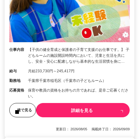
仕事内容
【子供の健全育成と保護者の子育て支援のお仕事です。】 子
どもルームの施設開設時間内において、児童と生活を共に
し、安全・安心に配慮しながら基本的な生活習慣を身に…
給与
月給233,730円～245,417円
勤務地
千葉県千葉市稲毛区（千葉市の子どもルーム）
応募資格
保育や教員の資格をお持ちの方であれば、是非ご応募くださ
い。
詳細を見る
後で見る
更新日： 2026/08/05 掲載終了日： 2026/09/09