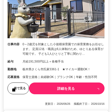
仕事内容
0～2歳児を対象とした小規模保育園での保育業務をお任せし
ます。 定員12名・職員は6人体制のため、ゆとりある保育が
可能です。 子ども1人ひとりと丁寧に関わり…
給与
月給191,500円以上＋各種手当
勤務地
栃木県さくら市氏家3361‐1 ★マイカー通勤OK！
応募資格
保育士資格｜未経験OK｜ブランクOK｜年齢・性別不問
詳細を見る
後で見る
更新日： 2026/06/26 掲載終了日： 2026/10/16