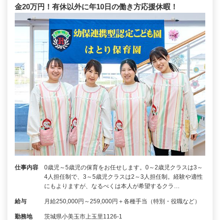
金20万円！有休以外に年10日の働き方応援休暇！
仕事内容
0歳児～5歳児の保育をお任せします。0～2歳児クラスは3～
4人担任制で、3～5歳児クラスは2～3人担任制。経験や適性
にもよりますが、なるべくは本人が希望するクラ…
給与
月給250,000円～259,000円＋各種手当（特別・役職など）
勤務地
茨城県小美玉市上玉里1126-1