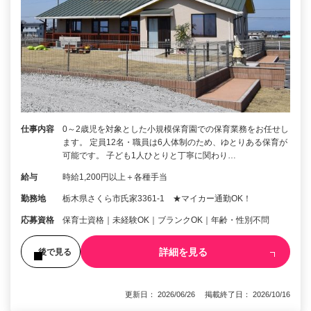
仕事内容
0～2歳児を対象とした小規模保育園での保育業務をお任せし
ます。 定員12名・職員は6人体制のため、ゆとりある保育が
可能です。 子ども1人ひとりと丁寧に関わり…
給与
時給1,200円以上＋各種手当
勤務地
栃木県さくら市氏家3361‐1 ★マイカー通勤OK！
応募資格
保育士資格｜未経験OK｜ブランクOK｜年齢・性別不問
詳細を見る
後で見る
更新日： 2026/06/26 掲載終了日： 2026/10/16