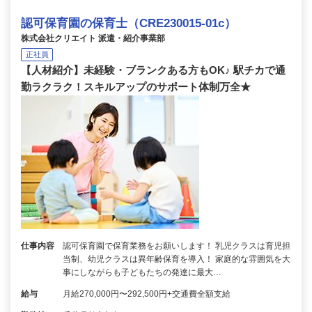
認可保育園の保育士（CRE230015-01c）
株式会社クリエイト 派遣・紹介事業部
正社員
【人材紹介】未経験・ブランクある方もOK♪ 駅チカで通
勤ラクラク！スキルアップのサポート体制万全★
仕事内容
認可保育園で保育業務をお願いします！ 乳児クラスは育児担
当制、幼児クラスは異年齢保育を導入！ 家庭的な雰囲気を大
事にしながらも子どもたちの発達に最大…
給与
月給270,000円〜292,500円+交通費全額支給