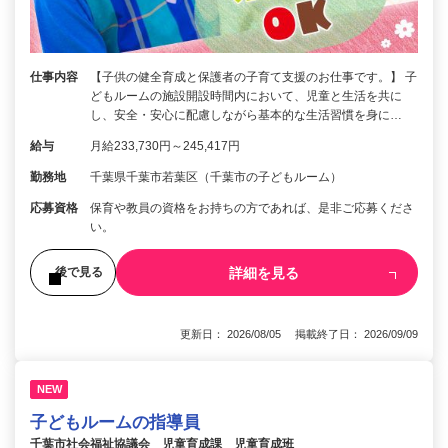
仕事内容
【子供の健全育成と保護者の子育て支援のお仕事です。】 子
どもルームの施設開設時間内において、児童と生活を共に
し、安全・安心に配慮しながら基本的な生活習慣を身に…
給与
月給233,730円～245,417円
勤務地
千葉県千葉市若葉区（千葉市の子どもルーム）
応募資格
保育や教員の資格をお持ちの方であれば、是非ご応募くださ
い。
詳細を見る
後で見る
更新日： 2026/08/05 掲載終了日： 2026/09/09
NEW
子どもルームの指導員
千葉市社会福祉協議会 児童育成課 児童育成班