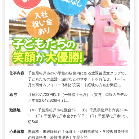
仕事内容
千葉県松戸市の小学校の校舎内にある放課後児童クラブで、
子どもたちの生活・遊びなどのサポートをお任せ。 1～3ヶ
月の研修＆フォロー体制が充実！未経験の方もお気軽に…
給与
月給207,723円以上（一律諸手当含）＋賞与 ◎収入モデル
／年収2,648,926円（1…
勤務地
（A）千葉県松戸市松飛台59 （B）千葉県松戸市六実2-34-
1 （C）千葉県松戸市金ケ作317 （D）千葉県松戸市中矢
切540
応募資格
無資格・未経験歓迎！保育士・幼稚園教諭・学校教員免許等
の有資格者、経験者優遇！学歴不問