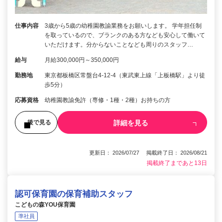
仕事内容
3歳から5歳の幼稚園教諭業務をお願いします。 学年担任制
を取っているので、ブランクのある方なども安心して働いて
いただけます。分からないことなども周りのスタッフ…
給与
月給300,000円～350,000円
勤務地
東京都板橋区常盤台4-12-4（東武東上線「上板橋駅」より徒
歩5分）
応募資格
幼稚園教諭免許（専修・1種・2種）お持ちの方
詳細を見る
後で見る
更新日： 2026/07/27 掲載終了日： 2026/08/21
掲載終了まであと13日
認可保育園の保育補助スタッフ
こどもの森YOU保育園
準社員