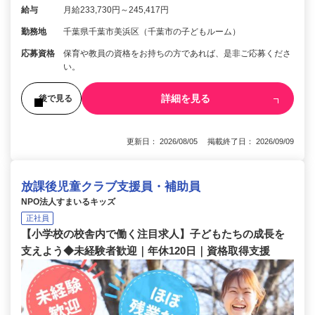
給与
月給233,730円～245,417円
勤務地
千葉県千葉市美浜区（千葉市の子どもルーム）
応募資格
保育や教員の資格をお持ちの方であれば、是非ご応募くださ
い。
詳細を見る
後で見る
更新日： 2026/08/05 掲載終了日： 2026/09/09
放課後児童クラブ支援員・補助員
NPO法人すまいるキッズ
正社員
【小学校の校舎内で働く注目求人】子どもたちの成長を
支えよう◆未経験者歓迎｜年休120日｜資格取得支援