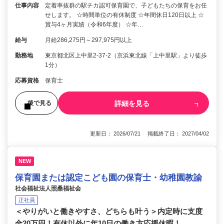
仕事内容
定着率抜群の駅チカ認可保育園で、子どもたちの保育をお任
せします。 ☆時間単位の有休制度 ☆年間休日120日以上 ☆
賞与4ヶ月実績（令和6年度） ☆年…
給与
月給286,275円～297,975円以上
勤務地
東京都北区上中里2-37-2（京浜東北線「上中里駅」より徒歩
1分）
応募資格
保育士
詳細を見る
後で見る
更新日： 2026/07/21 掲載終了日： 2027/04/02
NEW
保育園または認定こども園の保育士・幼稚園教諭
社会福祉法人照桑福祉会
正社員
＜やりがいと働きやすさ、どちらも叶う＞内定時に支度
金20万円！有休以外に年10日の働き方応援休暇！