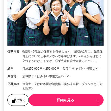
仕事内容
0歳児～5歳児の保育をお任せします。 最初の1年は、先輩保
育士について仕事のノウハウを学びます。2年目からは前に
立つようになりますが、必ず先輩保育士が後ろについ…
給与
月給250,000円～259,000円＋各種手当（特別・役職など）
勤務地
茨城県つくばみらい市陽光台2-35-1
応募資格
保育士、又は幼稚園教諭資格《実務未経験・ブランクある方
も歓迎》
詳細を見る
後で見る