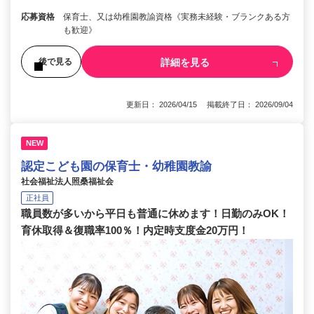
応募資格
保育士、又は幼稚園教諭資格《実務未経験・ブランクある方
も歓迎》
詳細を見る
後で見る
更新日： 2026/04/15 掲載終了日： 2026/09/04
NEW
認定こども園の保育士・幼稚園教諭
社会福祉法人照桑福祉会
正社員
職員数が多いから平日も普通に休めます！日勤のみOK！
育休取得＆復職率100％！内定時支度金20万円！