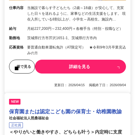
仕事内容
当施設で暮らす子どもたち（2歳～18歳）が安心して、充実
した日々を送れるように、家事などの生活支援をします。 現
在入所している8割以上が、小学生～高校生。施設内…
給与
月給227,200円～232,400円＋各種手当（特別・役職など）
勤務地
茨城県行方市芹沢1651-1、茨城県行方市内
応募資格
要普通自動車運転免許（AT限定可） ★令和9年3月卒業見込
みの方
詳細を見る
後で見る
更新日： 2026/04/15 掲載終了日： 2026/09/04
NEW
保育園または認定こども園の保育士・幼稚園教諭
社会福祉法人照桑福祉会
正社員
＜やりがいと働きやすさ、どちらも叶う＞内定時に支度