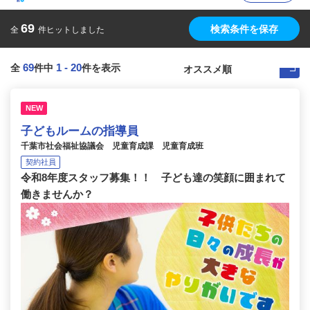
69
検索条件を保存
全
件ヒットしました
69
1
-
20
全
件中
件を表示
NEW
子どもルームの指導員
千葉市社会福祉協議会 児童育成課 児童育成班
契約社員
令和8年度スタッフ募集！！ 子ども達の笑顔に囲まれて
働きませんか？