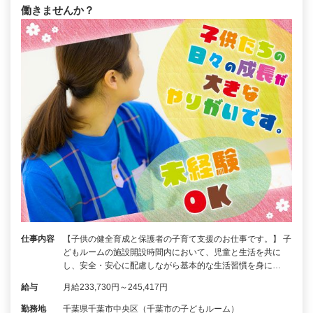
働きませんか？
仕事内容
【子供の健全育成と保護者の子育て支援のお仕事です。】 子
どもルームの施設開設時間内において、児童と生活を共に
し、安全・安心に配慮しながら基本的な生活習慣を身に…
給与
月給233,730円～245,417円
勤務地
千葉県千葉市中央区（千葉市の子どもルーム）