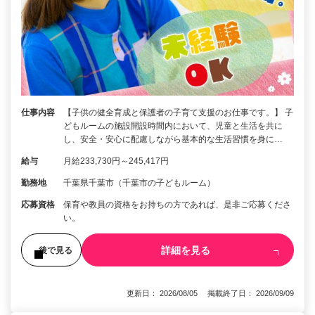
仕事内容
【子供の健全育成と保護者の子育て支援のお仕事です。】 子
どもルームの施設開設時間内において、児童と生活を共に
し、安全・安心に配慮しながら基本的な生活習慣を身に…
給与
月給233,730円～245,417円
勤務地
千葉県千葉市（千葉市の子どもルーム）
応募資格
保育や教員の資格をお持ちの方であれば、是非ご応募くださ
い。
詳細を見る
後で見る
更新日： 2026/08/05 掲載終了日： 2026/09/09