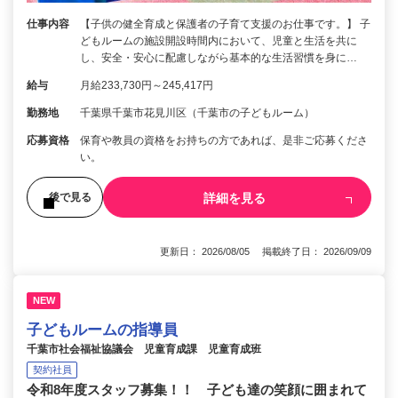
仕事内容
【子供の健全育成と保護者の子育て支援のお仕事です。】 子
どもルームの施設開設時間内において、児童と生活を共に
し、安全・安心に配慮しながら基本的な生活習慣を身に…
給与
月給233,730円～245,417円
勤務地
千葉県千葉市花見川区（千葉市の子どもルーム）
応募資格
保育や教員の資格をお持ちの方であれば、是非ご応募くださ
い。
詳細を見る
後で見る
更新日： 2026/08/05 掲載終了日： 2026/09/09
NEW
子どもルームの指導員
千葉市社会福祉協議会 児童育成課 児童育成班
契約社員
令和8年度スタッフ募集！！ 子ども達の笑顔に囲まれて