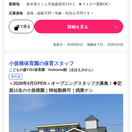
勤務地
栃木県さくら市箱森新田154‐1 ★マイカー通勤OK！
応募資格
資格・経験不問！年齢・性別も不問です！
詳細を見る
後で見る
更新日： 2026/05/15 掲載終了日： 2026/10/16
小規模保育園の保育スタッフ
こどもの森YOU保育園 Hohoemi館（ほほえみかん）
準社員
＜2026年4月OPEN＞オープニングスタッフ大募集！◆定
員12名の小規模園｜時短勤務可｜残業ナシ