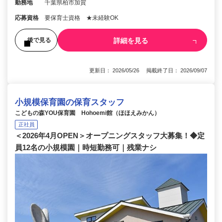
勤務地
千葉県柏市加賀
応募資格
要保育士資格 ★未経験OK
詳細を見る
後で見る
更新日： 2026/05/26 掲載終了日： 2026/09/07
小規模保育園の保育スタッフ
こどもの森YOU保育園 Hohoemi館（ほほえみかん）
正社員
＜2026年4月OPEN＞オープニングスタッフ大募集！◆定
員12名の小規模園｜時短勤務可｜残業ナシ