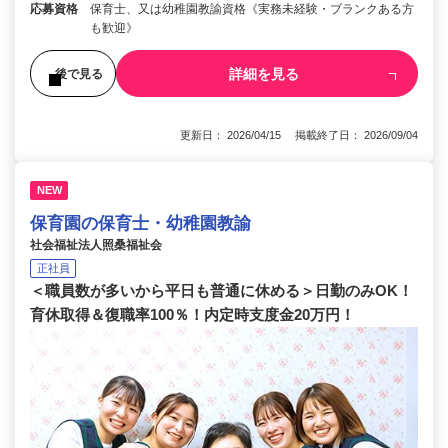
応募資格
保育士、又は幼稚園教諭資格《実務未経験・ブランクある方
も歓迎》
詳細を見る
後で見る
更新日： 2026/04/15 掲載終了日： 2026/09/04
NEW
保育園の保育士・幼稚園教諭
社会福祉法人照桑福祉会
正社員
＜職員数が多いから平日も普通に休める＞日勤のみOK！
育休取得＆復職率100％！内定時支度金20万円！